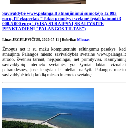
Savivaldybė www.palanga.lt atnaujinimui sumokėjo 12 093
eurų. IT ekspertai: "Tokia primityvi svetainė tegali kainuoti 3
000-5 000 eurų" (VISĄ STRAIPSNĮ SKAITYKITE
PENKTADIENĮ "PALANGOS TILTAS")
Linas JEGELEVIČIUS, 2020 05 11 | Rubrika:
Miestas
Žmogus net ir su mažu kompiuteriniu raštingumu pasakys, kad
atnaujinta Palangos miesto savivaldybės svetainė www.palanga.lt
atrodo, švelniai tariant, neįspūdingai, net primityviai. Kaimyninių
savivaldybių interneto svetainės yra žymiai labiau vizualiai
patrauklesnės, jose lengviau ir mieliau naršyti. Palangos miesto
savivaldybė tokią kuklią miesto interneto svetainę...