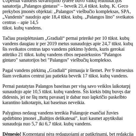
Užpernai vandens suvartojimo lyderė buvo vaikų reabilitacijos
sanatorija „Palangos gintaras“ – beveik 21,4 tūkst. kubų. K. Geco
prekybos įmonės objektai: „Palangos“ viešbučio kompleksas, SPA,
„Vandenis“ naudojo apie 18,4 tūkst. kubų. „Palangos lino" sveikatos
centras – apie 14,5
tūkst. kubų vandens.
Tačiau prasiplėtusiam „Gradiali“ pernai prireikė per 10 tūkst. kubų
vandens daugiau ir per 2019 metus sunaudojęs apie 24,7 tūkst. kubų
šis sveikatos centras tapo vandens pirkimo lyderis, kuris gerokai
atitrūko 21 tūkst. kubų vandens ribos nepasiekusios "Palangos
gintaro" sanatorijos bei "Palangos" viešbučių komplekso.
Pagal vandens pirkimą „Gradiali“ pirmauja ir šiemet. Per 9 mėnesius
šiam sveikatos centrui jau patiekta beveik 17 tūkst. kubų vandens.
Pernai pastatytas Palangos baseinas per visą savo veiklos laikotarpį
sunaudojo apie 10,5 tūkst. kubų vandens. Šis kiekis būtų buvęs dar
didesnis, jei ne šių metų pavasarį ir dabar nuo lapkričio paskelbto
karantino laikotarpis, kai baseinas neveikia.
Palyginus nedaug vandens tereikia Palangoje esančiai žuvies
apdirbimo įmonei „Baltijos delikatesai", kuri kasmet apytiksliai
sunaudoja nuo 5,7 iki 6,7 tūkst. kubų vandens.
Dėmesio!
Komentarai nėra redaguojami ar patikrinami, bet redakcija