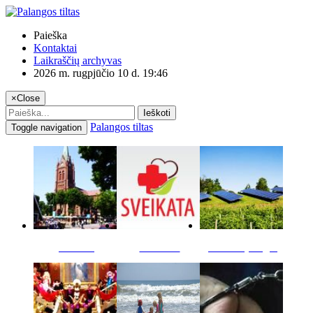
Paieška
Kontaktai
Laikraščių archyvas
2026 m. rugpjūčio 10 d. 19:46
×
Close
Ieškoti
Palangos tiltas
Toggle navigation
Miestas
Sveikata
Verslas pinigai