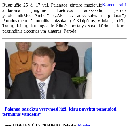
Komentarai
1
Rugpjūčio 25 d. 17 val. Palangos gintaro muziejuje
atidaroma jungtinė Lietuvos auksakalių paroda
„GoldsmithMeetsAmber“ („Akistata: auksakalys ir gintaras“).
Parodos metu aštuoniolika auksakalių iš Klaipėdos, Vilniaus, Telšių,
Trakų, Kintų, Kretingos ir Šilutės pristatys savo kūrinius, kurių
pagrindinis akcentas yra gintaras. Parodą...
„Palanga pasiektų vystymosi lūžį, jeigu pavyktų panaudoti
terminius vandenis“
Linas JEGELEVIČIUS, 2014 04 03 | Rubrika:
Miestas