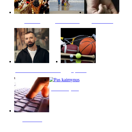
Kultūra
Jūros vaikai
Kriminalai
PT redaktoriaus skiltis
Sportas
Pas kaimynus
Skelbimai