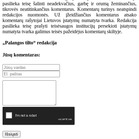
pasilieka teisę šalinti neadekvačius, garbę ir orumą žeminančius,
tikrovės neatitinkančius komentarus. Komentarų turinys neatspindi
redakcijos nuomonės. Už įžeidžiančius komentarus atsako
komentarų rašytojai Lietuvos įstatymų numatyta tvarka. Redakcija
pasilieka teisę prašyti teisėsaugos institucijų persekioti įstatymų
numatyta tvarka galimus teisės pažeidėjus komentarų skiltyje.
„Palangos tilto“ redakcija
Jūsų komentaras:
Išsiųsti