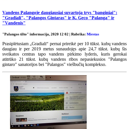
Vandens Palangoje daugiausiai suvartoja trys "banginiai":
"Gradiali", "Palangos Gintaras" ir K. Geco "Palanga" ir
"Vandenis"
"Palangos tilto" informacija, 2020 12 02 | Rubrika:
Miestas
Prasiplėtusiam „Gradiali“ pernai prireikė per 10 tūkst. kubų vandens
daugiau ir per 2019 metus sunaudojęs apie 24,7 tūkst. kubų šis
sveikatos centras tapo vandens pirkimo lyderis, kuris gerokai
atitrūko 21 tūkst. kubų vandens ribos nepasiekusios "Palangos
gintaro" sanatorijos bei "Palangos" viešbučių komplekso.