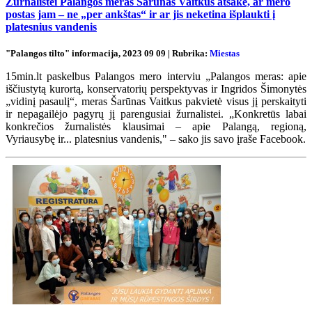
Žurnalistei Palangos meras Šarūnas Vaitkus atsakė, ar mero
postas jam – ne „per ankštas“ ir ar jis neketina išplaukti į
platesnius vandenis
"Palangos tilto" informacija, 2023 09 09 | Rubrika:
Miestas
15min.lt paskelbus Palangos mero interviu „Palangos meras: apie
iščiustytą kurortą, konservatorių perspektyvas ir Ingridos Šimonytės
„vidinį pasaulį“, meras Šarūnas Vaitkus pakvietė visus jį perskaityti
ir nepagailėjo pagyrų jį parengusiai žurnalistei. „Konkretūs labai
konkrečios žurnalistės klausimai – apie Palangą, regioną,
Vyriausybę ir... platesnius vandenis," – sako jis savo įraše Facebook.