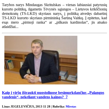
Tarybos narys Mindaugas Skritulskas – vienas labiausiai patyrusių
kurorto politikų, ilgametis Tėvynės sąjungos – Lietuvos krikščionių
demokratų (TS-LKD) skyriaus narys, į politiką atvedęs dabartinį
TS-LKD kurorto skyriaus pirmininką Šarūną Vaitkų. Į epitetus, kad
esąs mero „pirmoji ranka“ ar „pilkasis kardinolas“, jis atsako
atlaidžiai...
Kaip į viršų ištraukti nuostoliuose besimurkdančius „Palangos
vandenis“, nekeliant vandens kainos?
7
Linas JEGELEVIČIUS, 2013 11 28 | Rubrika:
Miestas