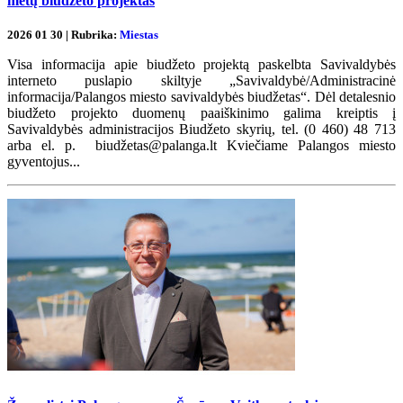
metų biudžeto projektas
2026 01 30 | Rubrika:
Miestas
Visa informacija apie biudžeto projektą paskelbta Savivaldybės
interneto puslapio skiltyje „Savivaldybė/Administracinė
informacija/Palangos miesto savivaldybės biudžetas“. Dėl detalesnio
biudžeto projekto duomenų paaiškinimo galima kreiptis į
Savivaldybės administracijos Biudžeto skyrių, tel. (0 460) 48 713
arba el. p. biudžetas@palanga.lt Kviečiame Palangos miesto
gyventojus...