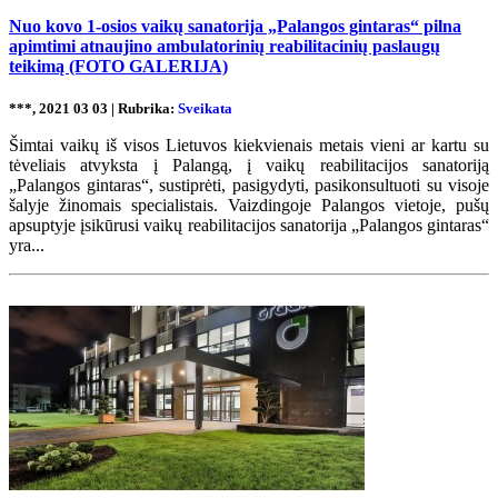
Nuo kovo 1-osios vaikų sanatorija „Palangos gintaras“ pilna
apimtimi atnaujino ambulatorinių reabilitacinių paslaugų
teikimą (FOTO GALERIJA)
***, 2021 03 03 | Rubrika:
Sveikata
Šimtai vaikų iš visos Lietuvos kiekvienais metais vieni ar kartu su
tėveliais atvyksta į Palangą, į vaikų reabilitacijos sanatoriją
„Palangos gintaras“, sustiprėti, pasigydyti, pasikonsultuoti su visoje
šalyje žinomais specialistais. Vaizdingoje Palangos vietoje, pušų
apsuptyje įsikūrusi vaikų reabilitacijos sanatorija „Palangos gintaras“
yra...