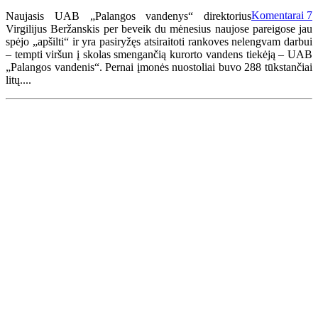
Komentarai
7
Naujasis UAB „Palangos vandenys“ direktorius
Virgilijus Beržanskis per beveik du mėnesius naujose pareigose jau
spėjo „apšilti“ ir yra pasiryžęs atsiraitoti rankoves nelengvam darbui
– tempti viršun į skolas smengančią kurorto vandens tiekėją – UAB
„Palangos vandenis“. Pernai įmonės nuostoliai buvo 288 tūkstančiai
litų....
Renginių kalendorius