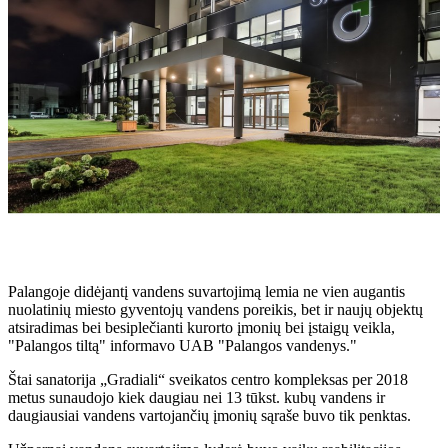
Palangoje didėjantį vandens suvartojimą lemia ne vien augantis
nuolatinių miesto gyventojų vandens poreikis, bet ir naujų objektų
atsiradimas bei besiplečianti kurorto įmonių bei įstaigų veikla,
"Palangos tiltą" informavo UAB "Palangos vandenys."
Štai sanatorija „Gradiali“ sveikatos centro kompleksas per 2018
metus sunaudojo kiek daugiau nei 13 tūkst. kubų vandens ir
daugiausiai vandens vartojančių įmonių sąraše buvo tik penktas.