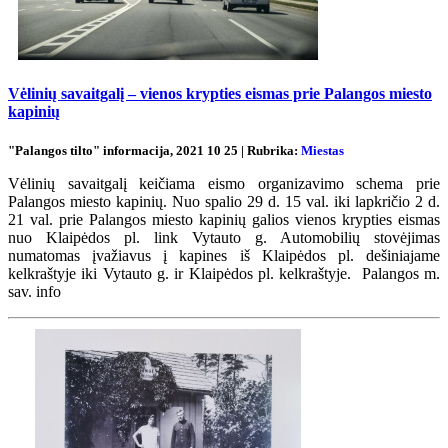
Vėlinių savaitgalį – vienos krypties eismas prie Palangos miesto
kapinių
"Palangos tilto" informacija, 2021 10 25 | Rubrika:
Miestas
Vėlinių savaitgalį keičiama eismo organizavimo schema prie
Palangos miesto kapinių. Nuo spalio 29 d. 15 val. iki lapkričio 2 d.
21 val. prie Palangos miesto kapinių galios vienos krypties eismas
nuo Klaipėdos pl. link Vytauto g. Automobilių stovėjimas
numatomas įvažiavus į kapines iš Klaipėdos pl. dešiniajame
kelkraštyje iki Vytauto g. ir Klaipėdos pl. kelkraštyje. Palangos m.
sav. info