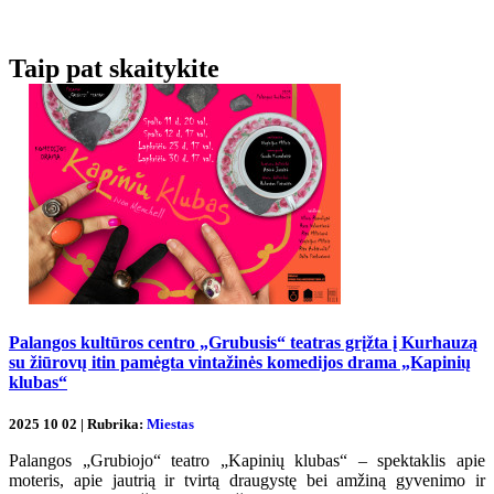
Taip pat skaitykite
Palangos kultūros centro „Grubusis“ teatras grįžta į Kurhauzą
su žiūrovų itin pamėgta vintažinės komedijos drama „Kapinių
klubas“
2025 10 02 | Rubrika:
Miestas
Palangos „Grubiojo“ teatro „Kapinių klubas“ – spektaklis apie
moteris, apie jautrią ir tvirtą draugystę bei amžiną gyvenimo ir