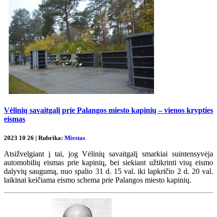
Vėlinių savaitgalį prie Palangos miesto kapinių – vienos krypties
eismas
2023 10 26 | Rubrika:
Miestas
Atsižvelgiant į tai, jog Vėlinių savaitgalį smarkiai suintensyvėja
automobilių eismas prie kapinių, bei siekiant užtikrinti visų eismo
dalyvių saugumą, nuo spalio 31 d. 15 val. iki lapkričio 2 d. 20 val.
laikinai keičiama eismo schema prie Palangos miesto kapinių.