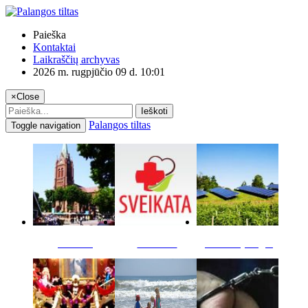
Paieška
Kontaktai
Laikraščių archyvas
2026 m. rugpjūčio 09 d. 10:01
×
Close
Ieškoti
Palangos tiltas
Toggle navigation
Miestas
Sveikata
Verslas pinigai