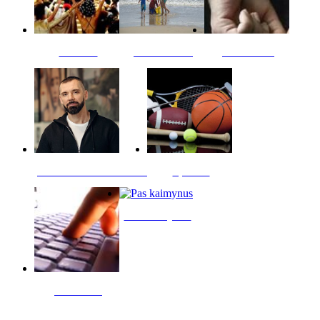
Kultūra
Jūros vaikai
Kriminalai
PT redaktoriaus skiltis
Sportas
Pas kaimynus
Skelbimai