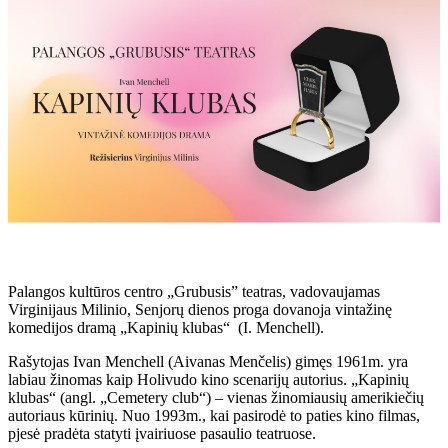
Palangos kultūros centro „Grubusis” teatras, vadovaujamas
Virginijaus Milinio, Senjorų dienos proga dovanoja vintažinę
komedijos dramą „Kapinių klubas“ (I. Menchell).
Rašytojas Ivan Menchell (Aivanas Menčelis) gimęs 1961m. yra
labiau žinomas kaip Holivudo kino scenarijų autorius. „Kapinių
klubas“ (angl. „Cemetery club“) – vienas žinomiausių amerikiečių
autoriaus kūrinių. Nuo 1993m., kai pasirodė to paties kino filmas,
pjesė pradėta statyti įvairiuose pasaulio teatruose.