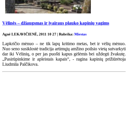
Vėlinės – džiaugsmas ir įvairaus plauko kapinių vagims
Agnė LEKAVIČIENĖ, 2011 10 27 | Rubrika:
Miestas
Lapkričio mėnuo – ne tik lapų kritimo metas, bet ir vėlių mėnuo.
Nuo seno susiklostė tradicija artimųjų amžino poilsio vietą sutvarkyti
dar iki Vėlinių, o per jas puošti kapus gėlėmis bei uždegti žvakutę.
„Pasirūpinkime ir apleistais kapais“, - ragina kapinių prižiūrėtoja
Liudmila Palčikova.
Renginių kalendorius