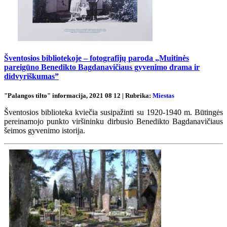
Šventosios bibliotekoje – fotografijų paroda „Muitinės
pareigūno Benedikto Bagdanavičiaus gyvenimo drama ir
didvyriškumas”
"Palangos tilto" informacija, 2021 08 12 | Rubrika:
Miestas
Šventosios biblioteka kviečia susipažinti su 1920-1940 m. Būtingės
pereinamojo punkto viršininku dirbusio Benedikto Bagdanavičiaus
šeimos gyvenimo istorija.