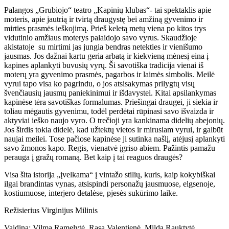
Palangos „Grubiojo“ teatro „Kapinių klubas“- tai spektaklis apie
moteris, apie jautrią ir tvirtą draugystę bei amžiną gyvenimo ir
mirties prasmės ieškojimą. Prieš keletą metų viena po kitos trys
vidutinio amžiaus moterys palaidojo savo vyrus. Skaudžioje
akistatoje su mirtimi jas jungia bendras netekties ir vienišumo
jausmas. Jos dažnai kartu geria arbatą ir kiekvieną mėnesį eina į
kapines aplankyti buvusių vyrų. Ši savotiška tradicija vienai iš
moterų yra gyvenimo prasmės, pagarbos ir laimės simbolis. Meilė
vyrui tapo visa ko pagrindu, o jos atsisakymas prilygtų visų
švenčiausių jausmų paniekinimui ir išdavystei. Kitai apsilankymas
kapinėse tėra savotiškas formalumas. Priešingai draugei, ji siekia ir
toliau mėgautis gyvenimu, todėl perdėtai rūpinasi savo išvaizda ir
aktyviai ieško naujo vyro. O trečioji yra kankinama didelių abejonių.
Jos širdis tokia didelė, kad užtektų vietos ir mirusiam vyrui, ir galbūt
naujai meilei. Tose pačiose kapinėse ji sutinka našlį, atėjusį aplankyti
savo žmonos kapo. Regis, vienatvė įgriso abiem. Pažintis pamažu
perauga į gražų romaną. Bet kaip į tai reaguos draugės?
Visa šita istorija „įvelkama“ į vintažo stilių, kuris, kaip kokybiškai
ilgai brandintas vynas, atsispindi personažų jausmuose, elgsenoje,
kostiumuose, interjero detalėse, pjesės sukūrimo laike.
Režisierius Virginijus Milinis
Vaidina: Vilma Ramelytė, Rasa Valentienė, Milda Rauktytė,