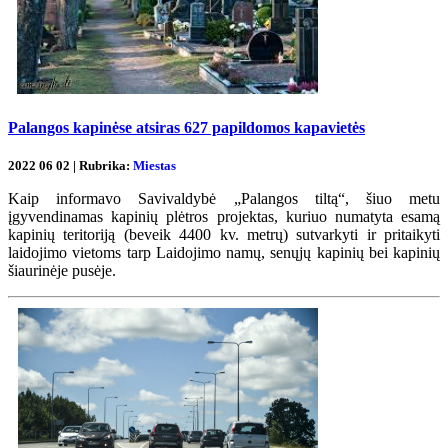
Palangos kapinėse atsiras 627 papildomos kapavietės
2022 06 02 | Rubrika:
Miestas
Kaip informavo Savivaldybė „Palangos tiltą“, šiuo metu
įgyvendinamas kapinių plėtros projektas, kuriuo numatyta esamą
kapinių teritoriją (beveik 4400 kv. metrų) sutvarkyti ir pritaikyti
laidojimo vietoms tarp Laidojimo namų, senųjų kapinių bei kapinių
šiaurinėje pusėje.