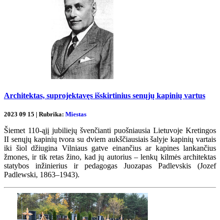
Architektas, suprojektavęs išskirtinius senųjų kapinių vartus
2023 09 15 | Rubrika:
Miestas
Šiemet 110-ąjį jubiliejų švenčianti puošniausia Lietuvoje Kretingos
II senųjų kapinių tvora su dviem aukščiausiais šalyje kapinių vartais
iki šiol džiugina Vilniaus gatve einančius ar kapines lankančius
žmones, ir tik retas žino, kad jų autorius – lenkų kilmės architektas
statybos inžinierius ir pedagogas Juozapas Padlevskis (Jozef
Padlewski, 1863–1943).