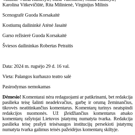
Karolina Vitkevičiūtė, Rita Milinienė, Virginijus Milinis
Scenografė Guoda Korsakaitė
Kostiumų dailininkė Atėnė Jasaitė
Garso režisierė Guoda Korsakaitė
Šviesos dailininkas Robertas Petraitis
Data: 2024 m. rugsėjo 29 d. 16 val.
Vieta: Palangos kurhauzo teatro salė
Pasirodymas nemokamas
Dėmesio!
Komentarai nėra redaguojami ar patikrinami, bet redakcija
pasilieka teisę šalinti neadekvačius, garbę ir orumą žeminančius,
tikrovės neatitinkančius komentarus. Komentarų turinys neatspindi
redakcijos nuomonės. Už įžeidžiančius komentarus atsako
komentarų rašytojai Lietuvos įstatymų numatyta tvarka. Redakcija
pasilieka teisę prašyti teisėsaugos institucijų persekioti įstatymų
numatyta tvarka galimus teisės pažeidėjus komentarų skiltyje.