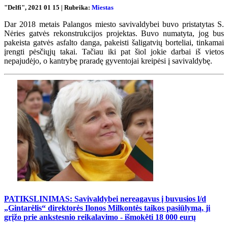
"Delfi", 2021 01 15 | Rubrika:
Miestas
Dar 2018 metais Palangos miesto savivaldybei buvo pristatytas S.
Nėries gatvės rekonstrukcijos projektas. Buvo numatyta, jog bus
pakeista gatvės asfalto danga, pakeisti šaligatvių borteliai, tinkamai
įrengti pėsčiųjų takai. Tačiau iki pat šiol jokie darbai iš vietos
nepajudėjo, o kantrybę praradę gyventojai kreipėsi į savivaldybę.
PATIKSLINIMAS: Savivaldybei nereagavus į buvusios l/d
„Gintarėlis“ direktorės Ilonos Milkontės taikos pasiūlymą, ji
grįžo prie ankstesnio reikalavimo - išmokėti 18 000 eurų