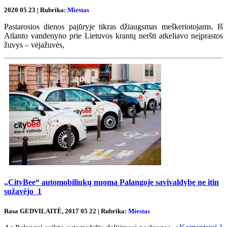
2020 05 23 | Rubrika:
Miestas
Pastarosios dienos pajūryje tikras džiaugsmas meškeriotojams. Iš
Atlanto vandenyno prie Lietuvos krantų neršti atkeliavo neįprastos
žuvys – vėjažuvės,
„CityBee“ automobiliukų nuoma Palangoje savivaldybę ne itin
sužavėjo
1
Rasa GEDVILAITĖ, 2017 05 22 | Rubrika:
Miestas