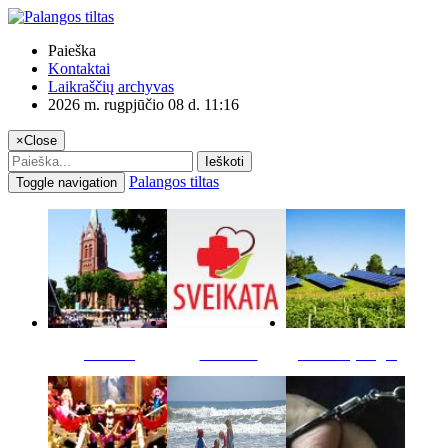
Paieška
Kontaktai
Laikraščių archyvas
2026 m. rugpjūčio 08 d. 11:16
×
Close
Ieškoti
Palangos tiltas
Toggle navigation
Miestas
Sveikata
Verslas pinigai