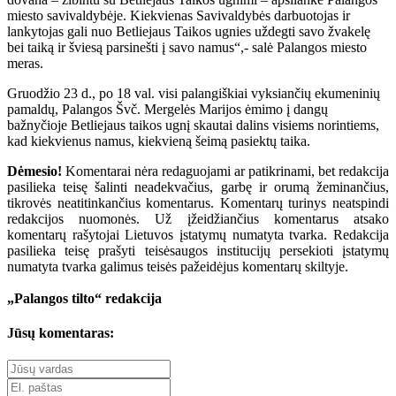
miesto savivaldybėje. Kiekvienas Savivaldybės darbuotojas ir
lankytojas gali nuo Betliejaus Taikos ugnies uždegti savo žvakelę
bei taiką ir šviesą parsinešti į savo namus“,- salė Palangos miesto
meras.
Gruodžio 23 d., po 18 val. visi palangiškiai vyksiančių ekumeninių
pamaldų, Palangos Švč. Mergelės Marijos ėmimo į dangų
bažnyčioje Betliejaus taikos ugnį skautai dalins visiems norintiems,
kad kiekvienus namus, kiekvieną šeimą pasiektų taika.
Dėmesio!
Komentarai nėra redaguojami ar patikrinami, bet redakcija
pasilieka teisę šalinti neadekvačius, garbę ir orumą žeminančius,
tikrovės neatitinkančius komentarus. Komentarų turinys neatspindi
redakcijos nuomonės. Už įžeidžiančius komentarus atsako
komentarų rašytojai Lietuvos įstatymų numatyta tvarka. Redakcija
pasilieka teisę prašyti teisėsaugos institucijų persekioti įstatymų
numatyta tvarka galimus teisės pažeidėjus komentarų skiltyje.
„Palangos tilto“ redakcija
Jūsų komentaras: