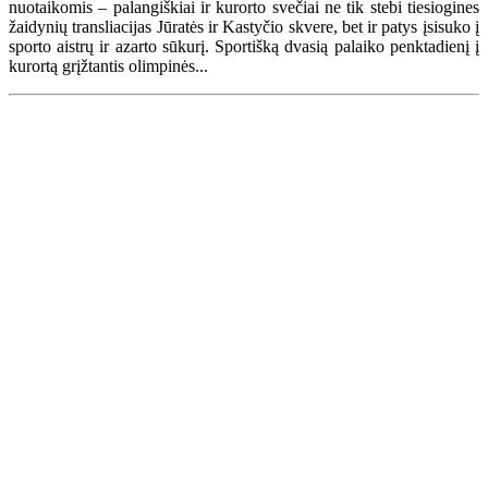
nuotaikomis – palangiškiai ir kurorto svečiai ne tik stebi tiesiogines
žaidynių transliacijas Jūratės ir Kastyčio skvere, bet ir patys įsisuko į
sporto aistrų ir azarto sūkurį. Sportišką dvasią palaiko penktadienį į
kurortą grįžtantis olimpinės...
Renginių kalendorius