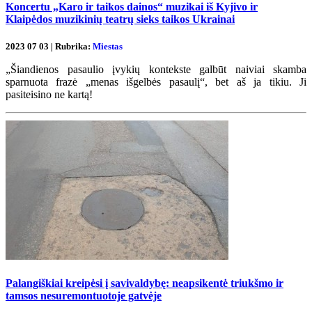
Koncertu „Karo ir taikos dainos“ muzikai iš Kyjivo ir
Klaipėdos muzikinių teatrų sieks taikos Ukrainai
2023 07 03 | Rubrika:
Miestas
„Šiandienos pasaulio įvykių kontekste galbūt naiviai skamba
sparnuota frazė „menas išgelbės pasaulį“, bet aš ja tikiu. Ji
pasiteisino ne kartą!
Palangiškiai kreipėsi į savivaldybę: neapsikentė triukšmo ir
tamsos nesuremontuotoje gatvėje