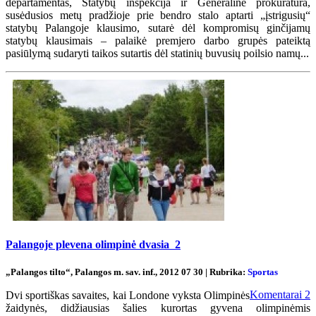
departamentas, Statybų inspekcija ir Generalinė prokuratūra,
susėdusios metų pradžioje prie bendro stalo aptarti „įstrigusių“
statybų Palangoje klausimo, sutarė dėl kompromisų ginčijamų
statybų klausimais – palaikė premjero darbo grupės pateiktą
pasiūlymą sudaryti taikos sutartis dėl statinių buvusių poilsio namų...
Palangoje plevena olimpinė dvasia
2
„Palangos tilto“, Palangos m. sav. inf., 2012 07 30 | Rubrika:
Sportas
Komentarai
2
Dvi sportiškas savaites, kai Londone vyksta Olimpinės
žaidynės, didžiausias šalies kurortas gyvena olimpinėmis