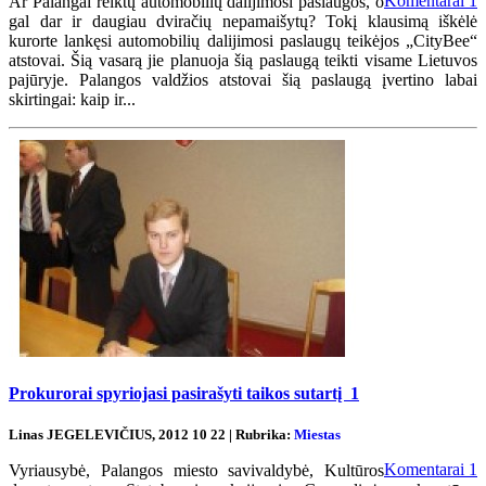
Komentarai
1
Ar Palangai reiktų automobilių dalijimosi paslaugos, o
gal dar ir daugiau dviračių nepamaišytų? Tokį klausimą iškėlė
kurorte lankęsi automobilių dalijimosi paslaugų teikėjos „CityBee“
atstovai. Šią vasarą jie planuoja šią paslaugą teikti visame Lietuvos
pajūryje. Palangos valdžios atstovai šią paslaugą įvertino labai
skirtingai: kaip ir...
Prokurorai spyriojasi pasirašyti taikos sutartį
1
Linas JEGELEVIČIUS, 2012 10 22 | Rubrika:
Miestas
Komentarai
1
Vyriausybė, Palangos miesto savivaldybė, Kultūros