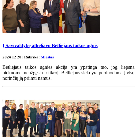
Į Savivaldybę atkeliavo Betliejaus taikos ugnis
2024 12 20 | Rubrika:
Miestas
Betliejaus taikos ugnies akcija yra ypatinga tuo, jog liepsna
niekuomet neužgęsta ir tikroji Betliejaus siela yra perduodama į visų
norinčių ją priimti namus.