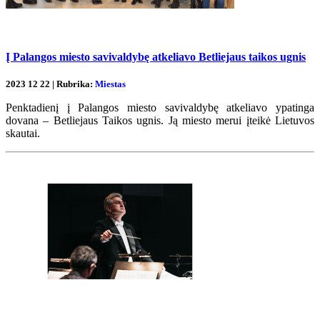
Į Palangos miesto savivaldybę atkeliavo Betliejaus taikos ugnis
2023 12 22 | Rubrika:
Miestas
Penktadienį į Palangos miesto savivaldybę atkeliavo ypatinga
dovana – Betliejaus Taikos ugnis. Ją miesto merui įteikė Lietuvos
skautai.