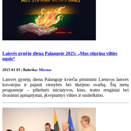
Laisvės gynėjų diena Palangoje 2025: „Mus stiprina vilties
ugnis“
2025 01 05 | Rubrika:
Miestas
Laisvės gynėjų diena Palangoje kviečia prisiminti Lietuvos laisvės
kovotojus ir pajusti vienybės bei tikėjimo svarbą. Šių metų
programoje – pilietinės iniciatyvos, kino, teatro renginiai bei
dvasiniai apmąstymai, įkvepiantys vilties ir susitelkimo.