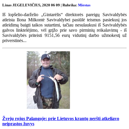
Linas JEGELEVIČIUS, 2020 06 09 | Rubrika:
Miestas
Iš lopšelio-darželio „Gintarėlis“ direktorės pareigų Savivaldybės
atleista Ilona Milkontė Savivaldybei pasiūlė teismus pasiekusį jos
atleidimą baigti taikos sutartimi, tačiau nesulaukusi iš Savivaldybės
galvos linktelėjimo, vėl grįžo prie savo pirminių reikalavimų - iš
Savivaldybės priteisti 9151,56 eurų vidutinį darbo užmokestį už
priverstinės...
Žvejų rojus Palangoje: prie Lietuvos krantų neršti atkeliavo
neįprastos žuvys