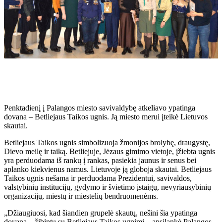
Penktadienį į Palangos miesto savivaldybę atkeliavo ypatinga
dovana – Betliejaus Taikos ugnis. Ją miesto merui įteikė Lietuvos
skautai.
Betliejaus Taikos ugnis simbolizuoja žmonijos brolybę, draugystę,
Dievo meilę ir taiką. Betliejuje, Jėzaus gimimo vietoje, įžiebta ugnis
yra perduodama iš rankų į rankas, pasiekia jaunus ir senus bei
aplanko kiekvienus namus. Lietuvoje ją globoja skautai. Betliejaus
Taikos ugnis nešama ir perduodama Prezidentui, savivaldos,
valstybinių institucijų, gydymo ir švietimo įstaigų, nevyriausybinių
organizacijų, miestų ir miestelių bendruomenėms.
„Džiaugiuosi, kad šiandien grupelė skautų, nešini šia ypatinga
dovana – žibintu su Betliejaus Taikos ugnimi – apsilankė Palangos