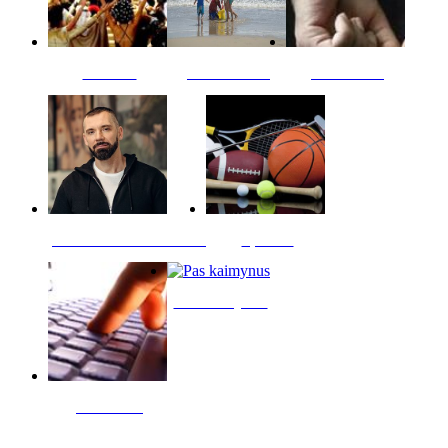
Kultūra
Jūros vaikai
Kriminalai
PT redaktoriaus skiltis
Sportas
Pas kaimynus
Skelbimai