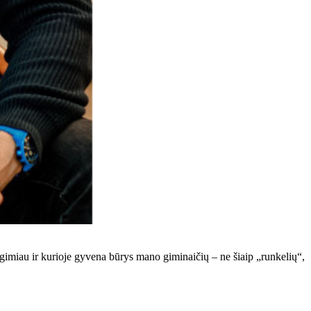
e gimiau ir kurioje gyvena būrys mano giminaičių – ne šiaip „runkelių“,