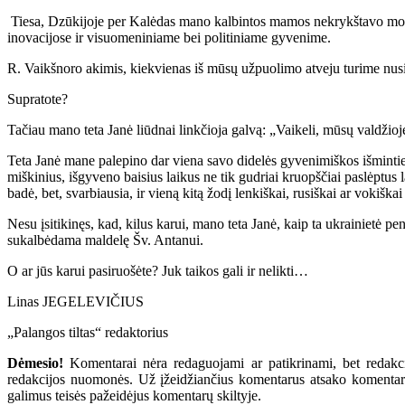
Tiesa, Dzūkijoje per Kalėdas mano kalbintos mamos nekrykštavo motiny
inovacijose ir visuomeniniame bei politiniame gyvenime.
R. Vaikšnoro akimis, kiekvienas iš mūsų užpuolimo atveju turime nusiteikt
Supratote?
Tačiau mano teta Janė liūdnai linkčioja galvą: „Vaikeli, mūsų valdžioje 
Teta Janė mane palepino dar viena savo didelės gyvenimiškos išminties is
miškinius, išgyveno baisius laikus ne tik gudriai kruopščiai paslėptus 
badė, bet, svarbiausia, ir vieną kitą žodį lenkiškai, rusiškai ar voki
Nesu įsitikinęs, kad, kilus karui, mano teta Janė, kaip ta ukrainietė pe
sukalbėdama maldelę Šv. Antanui.
O ar jūs karui pasiruošėte? Juk taikos gali ir nelikti…
Linas JEGELEVIČIUS
„Palangos tiltas“ redaktorius
Dėmesio!
Komentarai nėra redaguojami ar patikrinami, bet redakcij
redakcijos nuomonės. Už įžeidžiančius komentarus atsako komentarų r
galimus teisės pažeidėjus komentarų skiltyje.