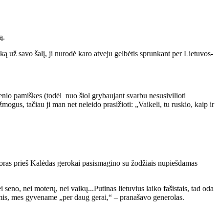
ą.
už savo šalį, ji nurodė karo atveju gelbėtis sprunkant per Lietuvos-
nio pamiškes (todėl nuo šiol grybaujant svarbu nesusivilioti
gus, tačiau ji man net neleido prasižioti: „Vaikeli, tu ruskio, kaip ir
oras prieš Kalėdas gerokai pasismagino su žodžiais nupiešdamas
i seno, nei moterų, nei vaikų...Putinas lietuvius laiko fašistais, tad oda
kimis, mes gyvename „per daug gerai,“ – pranašavo generolas.