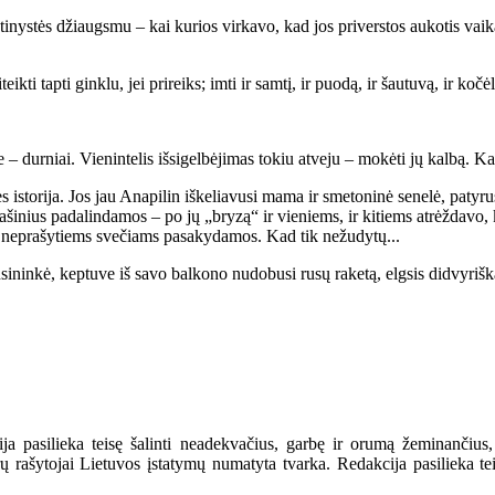
stės džiaugsmu – kai kurios virkavo, kad jos priverstos aukotis vaika
i tapti ginklu, jei prireiks; imti ir samtį, ir puodą, ir šautuvą, ir kočė
– durniai. Vienintelis išsigelbėjimas tokiu atveju – mokėti jų kalbą. Kai 
torija. Jos jau Anapilin iškeliavusi mama ir smetoninė senelė, patyrusios
lašinius padalindamos – po jų „bryzą“ ir vieniems, ir kitiems atrėždavo, 
škai neprašytiems svečiams pasakydamos. Kad tik nežudytų...
nsininkė, keptuve iš savo balkono nudobusi rusų raketą, elgsis didvyriška
a pasilieka teisę šalinti neadekvačius, garbę ir orumą žeminančius,
ašytojai Lietuvos įstatymų numatyta tvarka. Redakcija pasilieka teisę