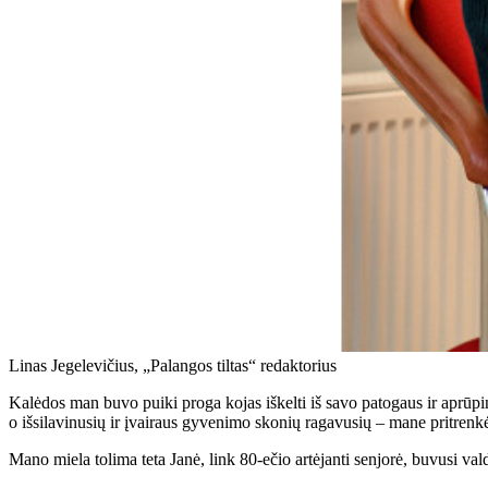
Linas Jegelevičius, „Palangos tiltas“ redaktorius
Kalėdos man buvo puiki proga kojas iškelti iš savo patogaus ir aprūpin
o išsilavinusių ir įvairaus gyvenimo skonių ragavusių – mane pritrenk
Mano miela tolima teta Janė, link 80-ečio artėjanti senjorė, buvusi val