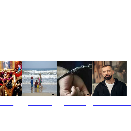
ultūra
Jūros vaikai
Kriminalai
PT redaktoriaus ski