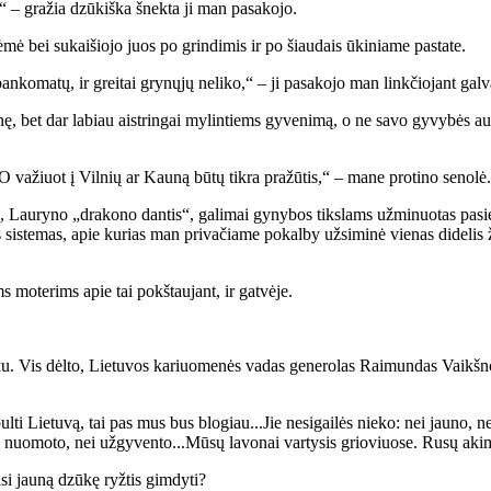
asi,“ – gražia dzūkiška šnekta ji man pasakojo.
ėmė bei sukaišiojo juos po grindimis ir po šiaudais ūkiniame pastate.
bankomatų, ir greitai grynųjų neliko,“ – ji pasakojo man linkčiojant galv
et dar labiau aistringai mylintiems gyvenimą, o ne savo gyvybės auką 
O važiuot į Vilnių ar Kauną būtų tikra pražūtis,“ – mane protino senolė.
ą, Lauryno „drakono dantis“, galimai gynybos tikslams užminuotas pasie
sistemas, apie kurias man privačiame pokalby užsiminė vienas didelis žmo
 moterims apie tai pokštaujant, ir gatvėje.
ku. Vis dėlto, Lietuvos kariuomenės vadas generolas Raimundas Vaikšn
ulti Lietuvą, tai pas mus bus blogiau...Jie nesigailės nieko: nei jauno, ne
 nei nuomoto, nei užgyvento...Mūsų lavonai vartysis grioviuose. Rusų a
nsi jauną dzūkę ryžtis gimdyti?