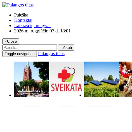
Paieška
Kontaktai
Laikraščių archyvas
2026 m. rugpjūčio 07 d. 18:01
×
Close
Ieškoti
Palangos tiltas
Toggle navigation
Miestas
Sveikata
Verslas pinigai
K