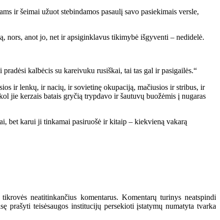
ms ir šeimai užuot stebindamos pasaulį savo pasiekimais versle,
lą, nors, anot jo, net ir apsiginklavus tikimybė išgyventi – nedidelė.
pradėsi kalbėcis su kareivuku rusiškai, tai tas gal ir pasigailės.“
 ir lenkų, ir nacių, ir sovietinę okupaciją, mačiusios ir stribus, ir
kol jie kerzais batais gryčią trypdavo ir šautuvų buožėmis į nugaras
i, bet karui ji tinkamai pasiruošė ir kitaip – kiekvieną vakarą
 tikrovės neatitinkančius komentarus. Komentarų turinys neatspindi
 prašyti teisėsaugos institucijų persekioti įstatymų numatyta tvarka