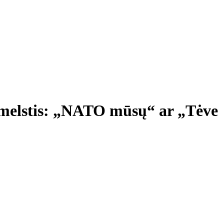
u melstis: „NATO mūsų“ ar „Tėve