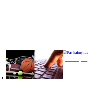
Pas kaimynus
ltis
Sportas
Skelbimai