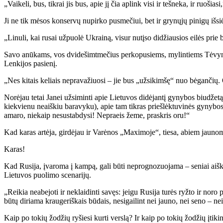
„Vaikeli, bus, tikrai jis bus, apie jį čia aplink visi ir tešneka, ir ruoši
Ji ne tik mėsos konservų nupirko pusmečiui, bet ir grynųjų pinigų išsi
„Linuli, kai rusai užpuolė Ukrainą, visur nutįso didžiausios eilės prie 
Savo anūkams, vos dvidešimtmečius perkopusiems, mylintiems Tėvynę, b
Lenkijos pasienį.
„Nes kitais keliais nepravažiuosi – jie bus „užsikimšę“ nuo bėgančių. 
Norėjau tetai Janei užsiminti apie Lietuvos didėjantį gynybos biudžet
kiekvienu neaiškiu baravyku), apie tam tikras priešlėktuvinės gynybos 
amaro, niekaip nesustabdysi! Nepraeis žeme, praskris oru!“
Kad karas artėja, girdėjau ir Varėnos „Maximoje“, tiesa, abiem jaunoms
Karas!
Kad Rusija, įvaroma į kampą, gali būti neprognozuojama – seniai aiš
Lietuvos puolimo scenarijų.
„Reikia neabejoti ir neklaidinti savęs: jeigu Rusija turės ryžto ir noro p
būtų diriama kraugeriškais būdais, nesigailint nei jauno, nei seno –
Kaip po tokių žodžių ryšiesi kurti verslą? Ir kaip po tokių žodžių įtiki