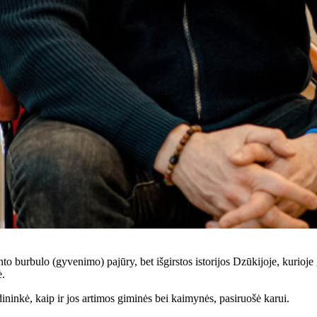
to burbulo (gyvenimo) pajūry, bet išgirstos istorijos Dzūkijoje, kurioj
ė.
dininkė, kaip ir jos artimos giminės bei kaimynės, pasiruošė karui.