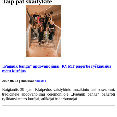
Taip pat skaitykite
„Pagauk bangą“ apdovanojimai: KVMT pagerbė ryškiausius
metų kūrėjus
2026 06 23 | Rubrika:
Miestas
Baigiantis 39-ajam Klaipėdos valstybinio muzikinio teatro sezonui,
tradicinėje apdovanojimų ceremonijoje „Pagauk bangą“ pagerbti
ryškiausi teatro kūrėjai, atlikėjai ir darbuotojai.