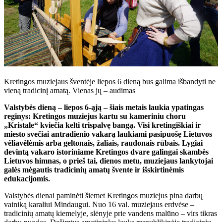
Kretingos muziejaus šventėje liepos 6 dieną bus galima išbandyti ne
vieną tradicinį amatą. Vienas jų – audimas
Valstybės dieną – liepos 6-ąją – šiais metais laukia ypatingas
reginys: Kretingos muziejus kartu su kameriniu choru
„Kristale“ kviečia kelti trispalvę bangą. Visi kretingiškiai ir
miesto svečiai antradienio vakarą laukiami pasipuošę Lietuvos
vėliavėlėmis arba geltonais, žaliais, raudonais rūbais. Lygiai
devintą vakaro istoriniame Kretingos dvare galingai skambės
Lietuvos himnas, o prieš tai, dienos metu, muziejaus lankytojai
galės mėgautis tradicinių amatų švente ir išskirtinėmis
edukacijomis.
Valstybės dienai paminėti šiemet Kretingos muziejus pina darbų
vainiką karaliui Mindaugui. Nuo 16 val. muziejaus erdvėse –
tradicinių amatų kiemelyje, slėnyje prie vandens malūno – virs tikras