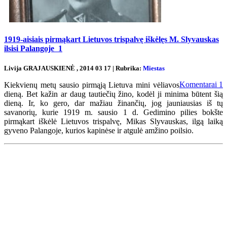
1919-aisiais pirmąkart Lietuvos trispalvę iškėlęs M. Slyvauskas
ilsisi Palangoje
1
Livija GRAJAUSKIENĖ , 2014 03 17 | Rubrika:
Miestas
Komentarai
1
Kiekvienų metų sausio pirmąją Lietuva mini vėliavos
dieną. Bet kažin ar daug tautiečių žino, kodėl ji minima būtent šią
dieną. Ir, ko gero, dar mažiau žinančių, jog jauniausias iš tų
savanorių, kurie 1919 m. sausio 1 d. Gedimino pilies bokšte
pirmąkart iškėlė Lietuvos trispalvę, Mikas Slyvauskas, ilgą laiką
gyveno Palangoje, kurios kapinėse ir atgulė amžino poilsio.
Renginių kalendorius