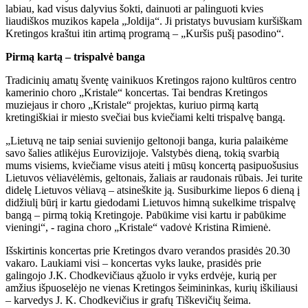
labiau, kad visus dalyvius šokti, dainuoti ar palinguoti kvies
liaudiškos muzikos kapela „Joldija“. Ji pristatys buvusiam kuršiškam
Kretingos kraštui itin artimą programą – „Kuršis pušį pasodino“.
Pirmą kartą – trispalvė banga
Tradicinių amatų šventę vainikuos Kretingos rajono kultūros centro
kamerinio choro „Kristale“ koncertas. Tai bendras Kretingos
muziejaus ir choro „Kristale“ projektas, kuriuo pirmą kartą
kretingiškiai ir miesto svečiai bus kviečiami kelti trispalvę bangą.
„Lietuvą ne taip seniai suvienijo geltonoji banga, kuria palaikėme
savo šalies atlikėjus Eurovizijoje. Valstybės dieną, tokią svarbią
mums visiems, kviečiame visus ateiti į mūsų koncertą pasipuošusius
Lietuvos vėliavėlėmis, geltonais, žaliais ar raudonais rūbais. Jei turite
didelę Lietuvos vėliavą – atsineškite ją. Susiburkime liepos 6 dieną į
didžiulį būrį ir kartu giedodami Lietuvos himną sukelkime trispalvę
bangą – pirmą tokią Kretingoje. Pabūkime visi kartu ir pabūkime
vieningi“, - ragina choro „Kristale“ vadovė Kristina Rimienė.
Išskirtinis koncertas prie Kretingos dvaro verandos prasidės 20.30
vakaro. Laukiami visi – koncertas vyks lauke, prasidės prie
galingojo J.K. Chodkevičiaus ąžuolo ir vyks erdvėje, kurią per
amžius išpuoselėjo ne vienas Kretingos šeimininkas, kurių iškiliausi
– karvedys J. K. Chodkevičius ir grafų Tiškevičių šeima.