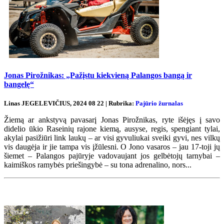
Jonas Pirožnikas: „Pažįstu kiekvieną Palangos bangą ir
bangelę“
Linas JEGELEVIČIUS, 2024 08 22 | Rubrika:
Pajūrio žurnalas
Žiemą ar ankstyvą pavasarį Jonas Pirožnikas, ryte išėjęs į savo
didelio ūkio Raseinių rajone kiemą, ausyse, regis, spengiant tylai,
akylai pasižiūri link laukų – ar visi gyvuliukai sveiki gyvi, nes vilkų
vis daugėja ir jie tampa vis įžūlesni. O Jono vasaros – jau 17-toji jų
šiemet – Palangos pajūryje vadovaujant jos gelbėtojų tarnybai –
kaimiškos ramybės priešingybė – su tona adrenalino, nors...