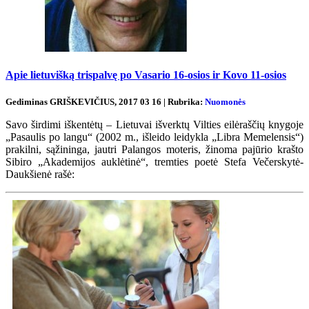
Apie lietuvišką trispalvę po Vasario 16-osios ir Kovo 11-osios
Gediminas GRIŠKEVIČIUS, 2017 03 16 | Rubrika:
Nuomonės
Savo širdimi iškentėtų – Lietuvai išverktų Vilties eilėraščių knygoje
„Pasaulis po langu“ (2002 m., išleido leidykla „Libra Memelensis“)
prakilni, sąžininga, jautri Palangos moteris, žinoma pajūrio krašto
Sibiro „Akademijos auklėtinė“, tremties poetė Stefa Večerskytė-
Daukšienė rašė: