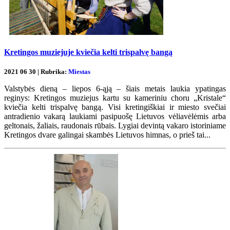
Kretingos muziejuje kviečia kelti trispalvę bangą
2021 06 30 | Rubrika:
Miestas
Valstybės dieną – liepos 6-ąją – šiais metais laukia ypatingas
reginys: Kretingos muziejus kartu su kameriniu choru „Kristale“
kviečia kelti trispalvę bangą. Visi kretingiškiai ir miesto svečiai
antradienio vakarą laukiami pasipuošę Lietuvos vėliavėlėmis arba
geltonais, žaliais, raudonais rūbais. Lygiai devintą vakaro istoriniame
Kretingos dvare galingai skambės Lietuvos himnas, o prieš tai...