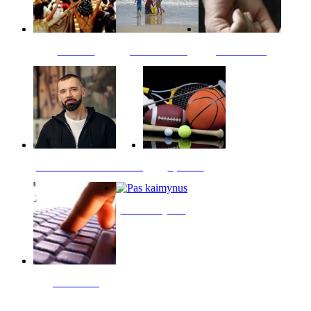
Kultūra
Jūros vaikai
Kriminalai
PT redaktoriaus skiltis
Sportas
Pas kaimynus
Skelbimai