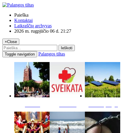
Paieška
Kontaktai
Laikraščių archyvas
2026 m. rugpjūčio 06 d. 21:27
×
Close
Ieškoti
Palangos tiltas
Toggle navigation
Miestas
Sveikata
Verslas pinigai