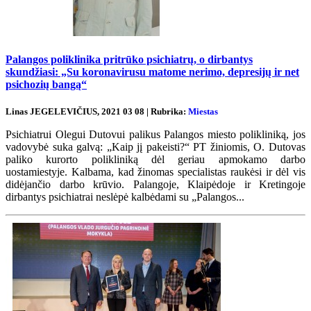
Palangos poliklinika pritrūko psichiatrų, o dirbantys
skundžiasi: „Su koronavirusu matome nerimo, depresijų ir net
psichozių bangą“
Linas JEGELEVIČIUS, 2021 03 08 | Rubrika:
Miestas
Psichiatrui Olegui Dutovui palikus Palangos miesto polikliniką, jos
vadovybė suka galvą: „Kaip jį pakeisti?“ PT žiniomis, O. Dutovas
paliko kurorto polikliniką dėl geriau apmokamo darbo
uostamiestyje. Kalbama, kad žinomas specialistas raukėsi ir dėl vis
didėjančio darbo krūvio. Palangoje, Klaipėdoje ir Kretingoje
dirbantys psichiatrai neslėpė kalbėdami su „Palangos...