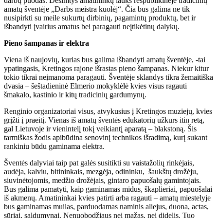
darbų puodas. Dešimtys amatininkų lauks respublikinėje tradicinių
amatų šventėje „Darbs meistra kuolėj“. Čia bus galima ne tik
nusipirkti su meile sukurtų dirbinių, pagamintų produktų, bet ir
išbandyti įvairius amatus bei paragauti neįtikėtinų dalykų.
Pieno šampanas ir elektra
Viena iš naujovių, kurias bus galima išbandyti amatų šventėje, -tai
ypatingasis, Kretingos rajone išrastas pieno šampanas. Niekur kitur
tokio tikrai neįmanoma paragauti. Šventėje sklandys tikra žemaitiška
dvasia – šeštadieninė Elmerio mokyklėlė kvies visus ragauti
šmakalo, kastinio ir kitų tradicinių gardumynų.
Renginio organizatoriai visus, atvykusius į Kretingos muziejų, kvies
grįžti į praeitį. Vienas iš amatų šventės edukatorių užkurs itin retą,
gal Lietuvoje ir vienintelį tokį veikiantį aparatą – blakstoną. Šis
tarmiškas žodis apibūdina senovinį technikos išradimą, kurį sukant
rankiniu būdu gaminama elektra.
Šventės dalyviai taip pat galės susitikti su vaistažolių rinkėjais,
audėja, kalviu, bitininkais, mezgėja, odininku,
šaukštų drožėju,
siuvinėtojomis, medžio drožėjais, gintaro papuošalų gamintojais.
Bus galima pamatyti, kaip gaminamas midus, škaplieriai, papuošalai
iš akmenų. Amatininkai kvies patirti arba ragauti – amatų miestelyje
bus gaminamas muilas, parduodamas naminis aliejus, duona, actas,
sūriai, saldumynai. Nenuobodžiaus nei mažas, nei didelis. Tuo