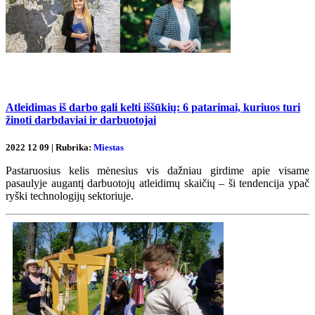
Atleidimas iš darbo gali kelti iššūkių: 6 patarimai, kuriuos turi
žinoti darbdaviai ir darbuotojai
2022 12 09 | Rubrika:
Miestas
Pastaruosius kelis mėnesius vis dažniau girdime apie visame
pasaulyje augantį darbuotojų atleidimų skaičių – ši tendencija ypač
ryški technologijų sektoriuje.