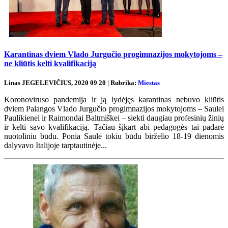
Karantinas dviem Vlado Jurgučio progimnazijos mokytojoms –
ne kliūtis kelti kvalifikaciją
Linas JEGELEVIČIUS, 2020 09 20 | Rubrika:
Miestas
Koronoviruso pandemija ir ją lydėjęs karantinas nebuvo kliūtis
dviem Palangos Vlado Jurgučio progimnazijos mokytojoms – Saulei
Paulikienei ir Raimondai Baltmiškei – siekti daugiau profesinių žinių
ir kelti savo kvalifikaciją. Tačiau šįkart abi pedagogės tai padarė
nuotoliniu būdu. Ponia Saulė tokiu būdu birželio 18-19 dienomis
dalyvavo Italijoje tarptautinėje...