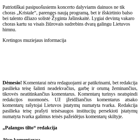
Patriotiškai pasipuošusiems koncerto dalyviams dainuos ne tik
choras „Kristale“, parengęs naują programą, bet ir išskirtinio balso
bei talento džiazo solistė Žyginta Jašinskaitė. Lygiai devintą vakaro
choras kartu su visais žiūrovais sudrebins dvarą galingu Lietuvos
himnu.
Kretingos muziejaus informacija
Dėmesio!
Komentarai nėra redaguojami ar patikrinami, bet redakcija
pasilieka teisę šalinti neadekvačius, garbę ir orumą žeminančius,
tikrovės neatitinkančius komentarus. Komentarų turinys neatspindi
redakcijos nuomonės. Už įžeidžiančius komentarus atsako
komentarų rašytojai Lietuvos įstatymų numatyta tvarka. Redakcija
pasilieka teisę prašyti teisėsaugos institucijų persekioti įstatymų
numatyta tvarka galimus teisės pažeidėjus komentarų skiltyje.
„Palangos tilto“ redakcija
Jūsų komentaras: