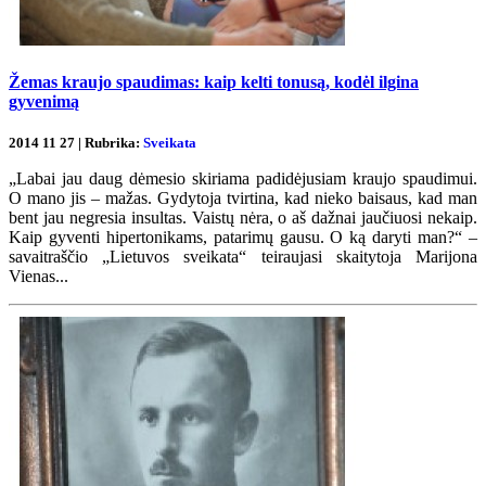
Žemas kraujo spaudimas: kaip kelti tonusą, kodėl ilgina
gyvenimą
2014 11 27 | Rubrika:
Sveikata
„Labai jau daug dėmesio skiriama padidėjusiam kraujo spaudimui.
O mano jis – mažas. Gydytoja tvirtina, kad nieko baisaus, kad man
bent jau negresia insultas. Vaistų nėra, o aš dažnai jaučiuosi nekaip.
Kaip gyventi hipertonikams, patarimų gausu. O ką daryti man?“ –
savaitraščio „Lietuvos sveikata“ teiraujasi skaitytoja Marijona
Vienas...