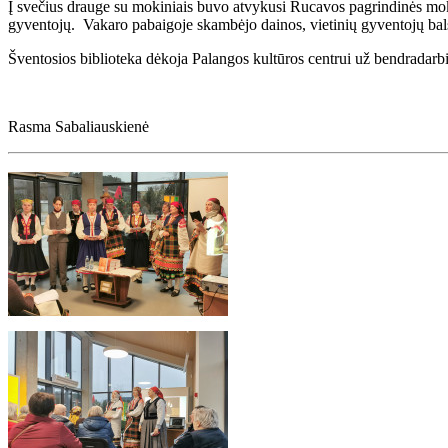
Į svečius drauge su mokiniais buvo atvykusi Rucavos pagrindinės moky
gyventojų. Vakaro pabaigoje skambėjo dainos, vietinių gyventojų bals
Šventosios biblioteka dėkoja Palangos kultūros centrui už bendradarbia
Rasma Sabaliauskienė