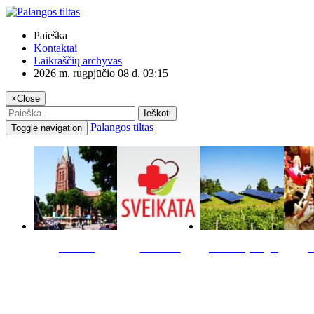
Paieška
Kontaktai
Laikraščių archyvas
2026 m. rugpjūčio 08 d. 03:15
×
Close
Ieškoti
Palangos tiltas
Toggle navigation
Miestas
Sveikata
Verslas pinigai
K