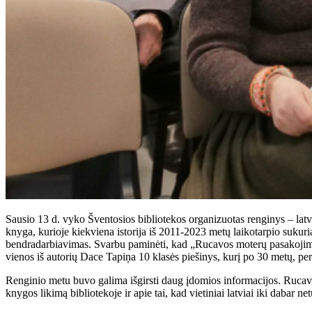
Sausio 13 d. vyko Šventosios bibliotekos organizuotas renginys – la
knyga, kurioje kiekviena istorija iš 2011-2023 metų laikotarpio sukur
bendradarbiavimas. Svarbu paminėti, kad „Rucavos moterų pasakojimai“
vienos iš autorių Dace Tapiņa 10 klasės piešinys, kurį po 30 metų, p
Renginio metu buvo galima išgirsti daug įdomios informacijos. Rucavos
knygos likimą bibliotekoje ir apie tai, kad vietiniai latviai iki dabar 