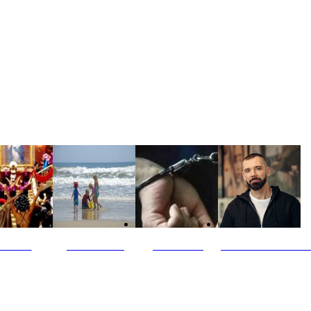
ultūra
Jūros vaikai
Kriminalai
PT redaktoriaus ski