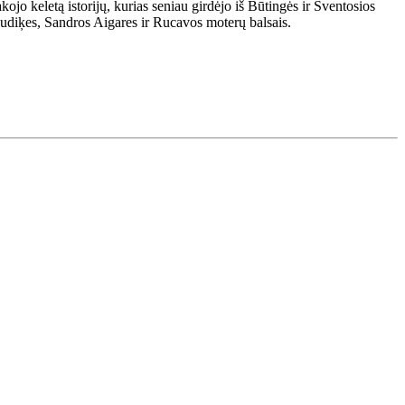
 keletą istorijų, kurias seniau girdėjo iš Būtingės ir Šventosios
udiķes, Sandros Aigares ir Rucavos moterų balsais.