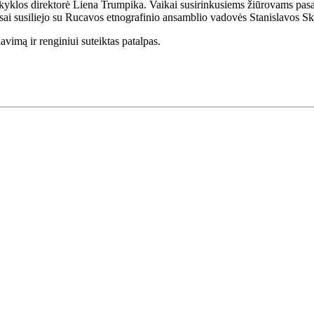
klos direktorė Liena Trumpika. Vaikai susirinkusiems žiūrovams pasakojo
ai susiliejo su Rucavos etnografinio ansamblio vadovės Stanislavos Sk
vimą ir renginiui suteiktas patalpas.