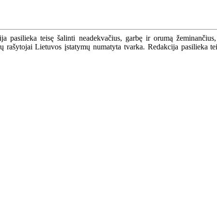
a pasilieka teisę šalinti neadekvačius, garbę ir orumą žeminančius,
ašytojai Lietuvos įstatymų numatyta tvarka. Redakcija pasilieka teisę