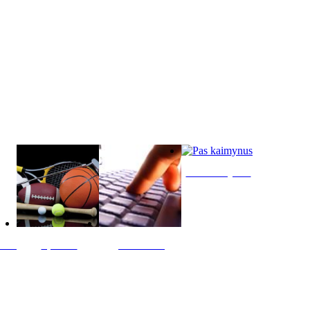
Pas kaimynus
ltis
Sportas
Skelbimai