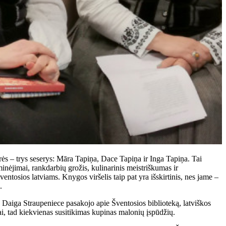
s – trys seserys: Māra Tapiņa, Dace Tapiņa ir Inga Tapiņa. Tai
nėjimai, rankdarbių grožis, kulinarinis meistriškumas ir
osios latviams. Knygos viršelis taip pat yra išskirtinis, nes jame –
a.
 Daiga Straupeniece pasakojo apie Šventosios biblioteką, latviškos
ažai, tad kiekvienas susitikimas kupinas malonių įspūdžių.