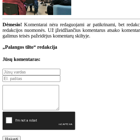
Dėmesio!
Komentarai nėra redaguojami ar patikrinami, bet redakcij
redakcijos nuomonės. Už įžeidžiančius komentarus atsako komentarų r
galimus teisės pažeidėjus komentarų skiltyje.
„Palangos tilto“ redakcija
Jūsų komentaras:
Išsiųsti