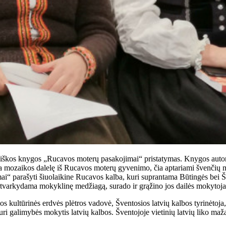
tviškos knygos „Rucavos moterų pasakojimai“ pristatymas. Knygos autorė
ia mozaikos dalelę iš Rucavos moterų gyvenimo, čia aptariami švenčių mi
 parašyti šiuolaikine Rucavos kalba, kuri suprantama Būtingės bei Švent
ertvarkydama mokyklinę medžiagą, surado ir grąžino jos dailės mokytoj
 kultūrinės erdvės plėtros vadovė, Šventosios latvių kalbos tyrinėtoja,
neturi galimybės mokytis latvių kalbos. Šventojoje vietinių latvių liko m