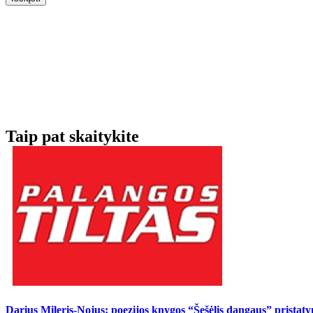
Taip pat skaitykite
Darius Mileris-Nojus: poezijos knygos “Šešėlis dangaus” pristat