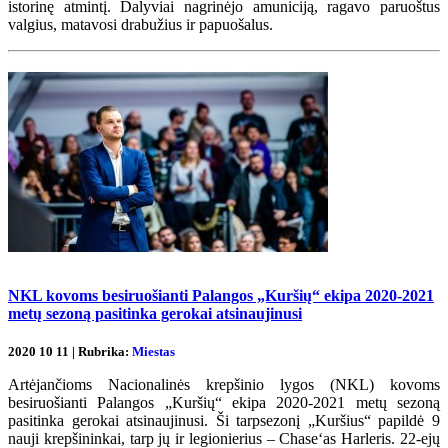
istorinę atmintį. Dalyviai nagrinėjo amuniciją, ragavo paruoštus
valgius, matavosi drabužius ir papuošalus.
NKL kovoms besiruošianti Palangos „Kuršių“ ekipa 2020-2021
metų sezoną pasitinka gerokai atsinaujinusi
2020 10 11 | Rubrika:
Miestas
Artėjančioms Nacionalinės krepšinio lygos (NKL) kovoms
besiruošianti Palangos „Kuršių“ ekipa 2020-2021 metų sezoną
pasitinka gerokai atsinaujinusi. Ši tarpsezonį „Kuršius“ papildė 9
nauji krepšininkai, tarp jų ir legionierius – Chase‘as Harleris. 22-ejų