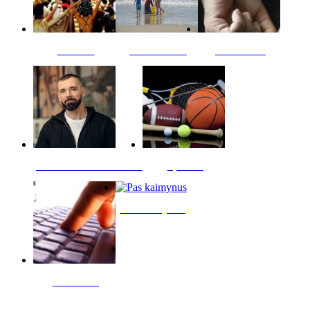
Kultūra
Jūros vaikai
Kriminalai
PT redaktoriaus skiltis
Sportas
Pas kaimynus
Skelbimai