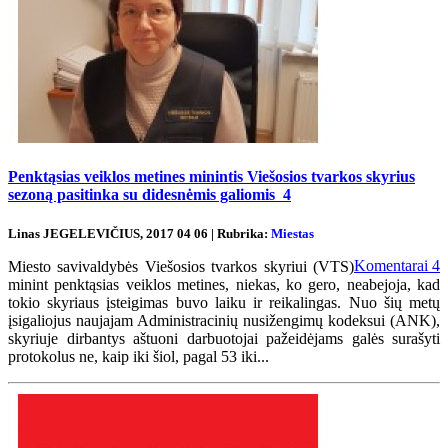
Penktąsias veiklos metines minintis Viešosios tvarkos skyrius
sezoną pasitinka su didesnėmis galiomis
4
Linas JEGELEVIČIUS, 2017 04 06 | Rubrika:
Miestas
Komentarai
4
Miesto savivaldybės Viešosios tvarkos skyriui (VTS)
minint penktąsias veiklos metines, niekas, ko gero, neabejoja, kad
tokio skyriaus įsteigimas buvo laiku ir reikalingas. Nuo šių metų
įsigaliojus naujajam Administracinių nusižengimų kodeksui (ANK),
skyriuje dirbantys aštuoni darbuotojai pažeidėjams galės surašyti
protokolus ne, kaip iki šiol, pagal 53 iki...