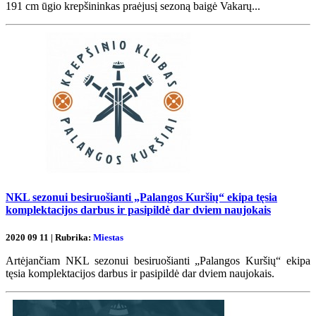
191 cm ūgio krepšininkas praėjusį sezoną baigė Vakarų...
NKL sezonui besiruošianti „Palangos Kuršių“ ekipa tęsia
komplektacijos darbus ir pasipildė dar dviem naujokais
2020 09 11 | Rubrika:
Miestas
Artėjančiam NKL sezonui besiruošianti „Palangos Kuršių“ ekipa
tęsia komplektacijos darbus ir pasipildė dar dviem naujokais.