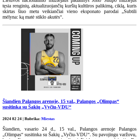
Lietuvos nacionalinio muziejaus padalinys Jono Šliūpo muziejus
tęsia renginių, aktualizuojančių kuršių kultūros palikimą, ciklą, kuris
skirtas šiuo metu veikiančiai vieno eksponato parodai „Subtili
mėlyna: ką matė stiklo akutės“.
Šiandien Palangos arenoje, 15 val., Palangos „Olimpas“
susitinka su Šakių „Vyčiu-VDU“
2024 02 24 | Rubrika:
Miestas
Šiandien, vasario 24 d., 15 val., Palangos arenoje Palangos
„Olimpas“ susitinka su Šakių „Vyčiu-VDU“. Su pavojingu varžovu,