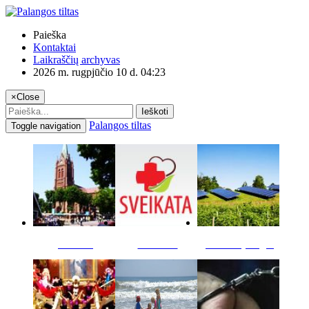
Paieška
Kontaktai
Laikraščių archyvas
2026 m. rugpjūčio 10 d. 04:23
×
Close
Ieškoti
Palangos tiltas
Toggle navigation
Miestas
Sveikata
Verslas pinigai