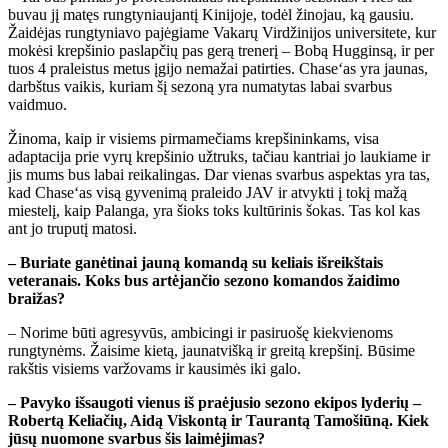
buvau jį matęs rungtyniaujantį Kinijoje, todėl žinojau, ką gausiu.
Žaidėjas rungtyniavo pajėgiame Vakarų Virdžinijos universitete, kur
mokėsi krepšinio paslapčių pas gerą trenerį – Bobą Hugginsą, ir per
tuos 4 praleistus metus įgijo nemažai patirties. Chase‘as yra jaunas,
darbštus vaikis, kuriam šį sezoną yra numatytas labai svarbus
vaidmuo.
Žinoma, kaip ir visiems pirmamečiams krepšininkams, visa
adaptacija prie vyrų krepšinio užtruks, tačiau kantriai jo laukiame ir
jis mums bus labai reikalingas. Dar vienas svarbus aspektas yra tas,
kad Chase‘as visą gyvenimą praleido JAV ir atvykti į tokį mažą
miestelį, kaip Palanga, yra šioks toks kultūrinis šokas. Tas kol kas
ant jo truputį matosi.
– Buriate ganėtinai jauną komandą su keliais išreikštais
veteranais. Koks bus artėjančio sezono komandos žaidimo
braižas?
– Norime būti agresyvūs, ambicingi ir pasiruošę kiekvienoms
rungtynėms. Žaisime kietą, jaunatvišką ir greitą krepšinį. Būsime
rakštis visiems varžovams ir kausimės iki galo.
– Pavyko išsaugoti vienus iš praėjusio sezono ekipos lyderių –
Robertą Keliačių, Aidą Viskontą ir Taurantą Tamošiūną. Kiek
jūsų nuomone svarbus šis laimėjimas?