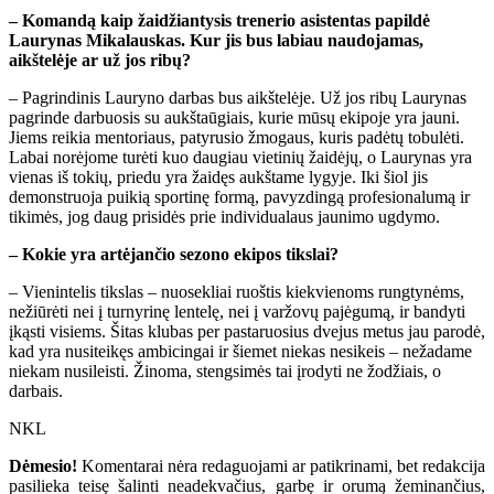
– Komandą kaip žaidžiantysis trenerio asistentas papildė
Laurynas Mikalauskas. Kur jis bus labiau naudojamas,
aikštelėje ar už jos ribų?
– Pagrindinis Lauryno darbas bus aikštelėje. Už jos ribų Laurynas
pagrinde darbuosis su aukštaūgiais, kurie mūsų ekipoje yra jauni.
Jiems reikia mentoriaus, patyrusio žmogaus, kuris padėtų tobulėti.
Labai norėjome turėti kuo daugiau vietinių žaidėjų, o Laurynas yra
vienas iš tokių, priedu yra žaidęs aukštame lygyje. Iki šiol jis
demonstruoja puikią sportinę formą, pavyzdingą profesionalumą ir
tikimės, jog daug prisidės prie individualaus jaunimo ugdymo.
– Kokie yra artėjančio sezono ekipos tikslai?
– Vienintelis tikslas – nuosekliai ruoštis kiekvienoms rungtynėms,
nežiūrėti nei į turnyrinę lentelę, nei į varžovų pajėgumą, ir bandyti
įkąsti visiems. Šitas klubas per pastaruosius dvejus metus jau parodė,
kad yra nusiteikęs ambicingai ir šiemet niekas nesikeis – nežadame
niekam nusileisti. Žinoma, stengsimės tai įrodyti ne žodžiais, o
darbais.
NKL
Dėmesio!
Komentarai nėra redaguojami ar patikrinami, bet redakcija
pasilieka teisę šalinti neadekvačius, garbę ir orumą žeminančius,