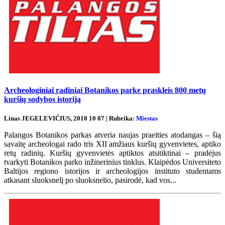
Archeologiniai radiniai Botanikos parke praskleis 800 metų
kuršių sodybos istoriją
Linas JEGELEVIČIUS, 2010 10 07 | Rubrika:
Miestas
Palangos Botanikos parkas atveria naujas praeities atodangas – šią
savaitę archeologai rado tris XII amžiaus kuršių gyvenvietes, aptiko
retų radinių. Kuršių gyvenvietės aptiktos atsitiktinai – pradėjus
tvarkyti Botanikos parko inžinerinius tinklus. Klaipėdos Universiteto
Baltijos regiono istorijos ir archeologijos instituto studentams
atkasant sluoksnelį po sluoksnelio, pasirodė, kad vos...