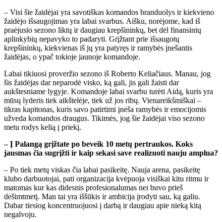
– Visi šie žaidėjai yra savotiškas komandos branduolys ir kiekvieno
žaidėjo išsaugojimas yra labai svarbus. Aišku, norėjome, kad iš
praėjusio sezono liktų ir daugiau krepšininkų, bet dėl finansinių
aplinkybių nepavyko to padaryti. Grįžtant prie išsaugotų
krepšininkų, kiekvienas iš jų yra patyręs ir ramybės įnešantis
žaidėjas, o ypač tokioje jaunoje komandoje.
Labai tikiuosi proveržio sezono iš Roberto Keliačiaus. Manau, jog
šis žaidėjas dar neparodė visko, ką gali, jis gali žaisti dar
aukštesniame lygyje. Komandoje labai svarbu turėti Aidą, kuris yra
mūsų lyderis tiek aikštelėje, tiek už jos ribų. Vienareikšmiškai –
tikras kapitonas, kuris savo patirtimi įneša ramybės ir emocijomis
užveda komandos draugus. Tikimės, jog šie žaidėjai viso sezono
metu rodys kelią į priekį.
– Į Palangą grįžtate po beveik 10 metų pertraukos. Koks
jausmas čia sugrįžti ir kaip sekasi save realizuoti nauju amplua?
– Po tiek metų viskas čia labai pasikeitę. Nauja arena, pasikeitę
klubo darbuotojai, pati organizacija kvėpuoja visiškai kitu ritmu ir
matomas kur kas didesnis profesionalumas nei buvo prieš
dešimtmetį. Man tai yra iššūkis ir ambicija įrodyti sau, ką galiu.
Dabar tiesiog koncentruojuosi į darbą ir daugiau apie nieką kitą
negalvoju.