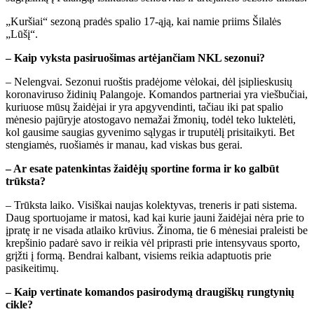
„Kuršiai“ sezoną pradės spalio 17-ąją, kai namie priims Šilalės
„Lūšį“.
– Kaip vyksta pasiruošimas artėjančiam NKL sezonui?
– Nelengvai. Sezonui ruoštis pradėjome vėlokai, dėl įsiplieskusių
koronaviruso židinių Palangoje. Komandos partneriai yra viešbučiai,
kuriuose mūsų žaidėjai ir yra apgyvendinti, tačiau iki pat spalio
mėnesio pajūryje atostogavo nemažai žmonių, todėl teko luktelėti,
kol gausime saugias gyvenimo sąlygas ir truputėlį prisitaikyti. Bet
stengiamės, ruošiamės ir manau, kad viskas bus gerai.
– Ar esate patenkintas žaidėjų sportine forma ir ko galbūt
trūksta?
– Trūksta laiko. Visiškai naujas kolektyvas, treneris ir pati sistema.
Daug sportuojame ir matosi, kad kai kurie jauni žaidėjai nėra prie to
įpratę ir ne visada atlaiko krūvius. Žinoma, tie 6 mėnesiai praleisti be
krepšinio padarė savo ir reikia vėl priprasti prie intensyvaus sporto,
grįžti į formą. Bendrai kalbant, visiems reikia adaptuotis prie
pasikeitimų.
– Kaip vertinate komandos pasirodymą draugiškų rungtynių
cikle?