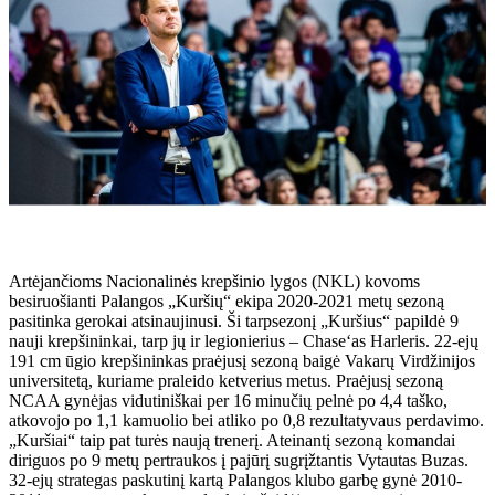
Artėjančioms Nacionalinės krepšinio lygos (NKL) kovoms
besiruošianti Palangos „Kuršių“ ekipa 2020-2021 metų sezoną
pasitinka gerokai atsinaujinusi. Ši tarpsezonį „Kuršius“ papildė 9
nauji krepšininkai, tarp jų ir legionierius – Chase‘as Harleris. 22-ejų
191 cm ūgio krepšininkas praėjusį sezoną baigė Vakarų Virdžinijos
universitetą, kuriame praleido ketverius metus. Praėjusį sezoną
NCAA gynėjas vidutiniškai per 16 minučių pelnė po 4,4 taško,
atkovojo po 1,1 kamuolio bei atliko po 0,8 rezultatyvaus perdavimo.
„Kuršiai“ taip pat turės naują trenerį. Ateinantį sezoną komandai
diriguos po 9 metų pertraukos į pajūrį sugrįžtantis Vytautas Buzas.
32-ejų strategas paskutinį kartą Palangos klubo garbę gynė 2010-