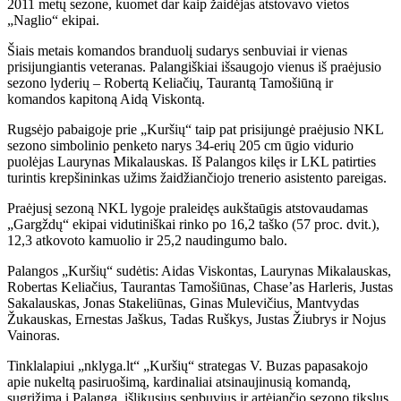
2011 metų sezone, kuomet dar kaip žaidėjas atstovavo vietos
„Naglio“ ekipai.
Šiais metais komandos branduolį sudarys senbuviai ir vienas
prisijungiantis veteranas. Palangiškiai išsaugojo vienus iš praėjusio
sezono lyderių – Robertą Keliačių, Taurantą Tamošiūną ir
komandos kapitoną Aidą Viskontą.
Rugsėjo pabaigoje prie „Kuršių“ taip pat prisijungė praėjusio NKL
sezono simbolinio penketo narys 34-erių 205 cm ūgio vidurio
puolėjas Laurynas Mikalauskas. Iš Palangos kilęs ir LKL patirties
turintis krepšininkas užims žaidžiančiojo trenerio asistento pareigas.
Praėjusį sezoną NKL lygoje praleidęs aukštaūgis atstovaudamas
„Gargždų“ ekipai vidutiniškai rinko po 16,2 taško (57 proc. dvit.),
12,3 atkovoto kamuolio ir 25,2 naudingumo balo.
Palangos „Kuršių“ sudėtis: Aidas Viskontas, Laurynas Mikalauskas,
Robertas Keliačius, Taurantas Tamošiūnas, Chase’as Harleris, Justas
Sakalauskas, Jonas Stakeliūnas, Ginas Mulevičius, Mantvydas
Žukauskas, Ernestas Jaškus, Tadas Ruškys, Justas Žiubrys ir Nojus
Vainoras.
Tinklalapiui „nklyga.lt“ „Kuršių“ strategas V. Buzas papasakojo
apie nukeltą pasiruošimą, kardinaliai atsinaujinusią komandą,
sugrįžimą į Palangą, išlikusius senbuvius ir artėjančio sezono tikslus.