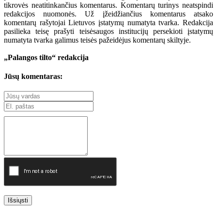
tikrovės neatitinkančius komentarus. Komentarų turinys neatspindi
redakcijos nuomonės. Už įžeidžiančius komentarus atsako
komentarų rašytojai Lietuvos įstatymų numatyta tvarka. Redakcija
pasilieka teisę prašyti teisėsaugos institucijų persekioti įstatymų
numatyta tvarka galimus teisės pažeidėjus komentarų skiltyje.
„Palangos tilto“ redakcija
Jūsų komentaras:
Išsiųsti