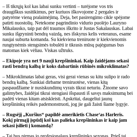
– Iš tikrųjų kol kas labai sunku vertinti – turėjome vos tris
draugiškus susitikimus, per kuriuos iškovojome 2 pergales ir
patyrėme vieną pralaimėjimą. Deja, bet pasirengimo cikle spėjome
patirti nuostolių. Netekome pagrindinio vidurio puolėjo Lauryno
Mikalausko, taip pat dėl traumos iškrito ir Justas Sakalauskas. Labai
sunku išgryninti bendrą vaizdą, nes išskyrus kelis veteranus, esame
naujai suburta komanda. Su kiekviena treniruote ir kiekvienomis
rungtynėmis stengsimės tobulėti ir tikrasis mūsų pajėgumas bus
matomas kiek vėliau. Viskas užtruks.
– Ekipoje yra net 9 nauji krepšininkai. Kaip žaidėjams sekasi
rasti bendrą kalbą ir koks dabartinis rūbinės mikroklimatas?
– Mikroklimatas labai geras, visi gerai vienas su kitu sulipo ir rado
bendrą kalbą. Sunkiai dirbame treniruotėse, vienas kitą
paspaudžiame ir nusiskundimų vyrais tikrai neturiu. Žinome savo
galimybes, žaidėjai tikrai stengiasi išspausti iš savęs maksimumą bei
padėti vienas kitam atsiskleisti. Apskritai, daugeliui jaunų
krepšininkų reikės pademonstruoti, jog jie gali žaisti šiame lygyje.
– Rugsėjį „Kuršius“ papildė amerikietis Chase‘as Harleris.
Kokį pirmąjį įspūdį kol kas palieka krepšininkas ir kaip jam
sekasi įsilieti į komandą?
– Tai bus pirmas jo profesionalaus krepšininko sezonas. Prieš tai