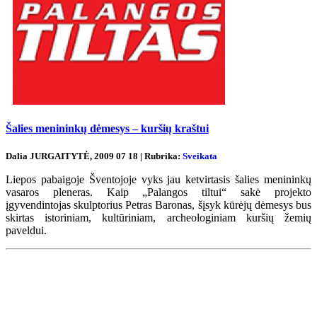
Šalies menininkų dėmesys – kuršių kraštui
Dalia JURGAITYTĖ, 2009 07 18 | Rubrika:
Sveikata
Liepos pabaigoje Šventojoje vyks jau ketvirtasis šalies menininkų
vasaros pleneras. Kaip „Palangos tiltui“ sakė projekto
įgyvendintojas skulptorius Petras Baronas, šįsyk kūrėjų dėmesys bus
skirtas istoriniam, kultūriniam, archeologiniam kuršių žemių
paveldui.
Renginių kalendorius