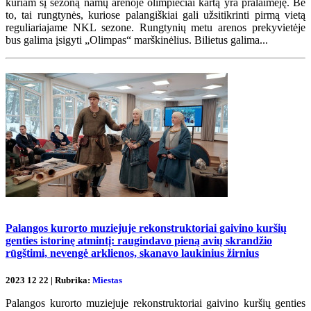
kuriam šį sezoną namų arenoje olimpiečiai kartą yra pralaimėję. Be
to, tai rungtynės, kuriose palangiškiai gali užsitikrinti pirmą vietą
reguliariajame NKL sezone. Rungtynių metu arenos prekyvietėje
bus galima įsigyti „Olimpas“ marškinėlius. Bilietus galima...
Palangos kurorto muziejuje rekonstruktoriai gaivino kuršių
genties istorinę atmintį: raugindavo pieną avių skrandžio
rūgštimi, nevengė arklienos, skanavo laukinius žirnius
2023 12 22 | Rubrika:
Miestas
Palangos kurorto muziejuje rekonstruktoriai gaivino kuršių genties