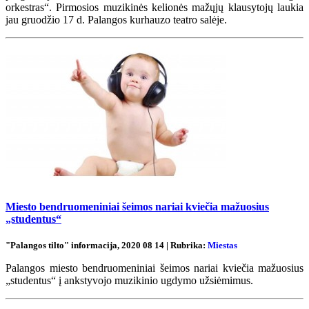
orkestras“. Pirmosios muzikinės kelionės mažųjų klausytojų laukia
jau gruodžio 17 d. Palangos kurhauzo teatro salėje.
Miesto bendruomeniniai šeimos nariai kviečia mažuosius
„studentus“
"Palangos tilto" informacija, 2020 08 14 | Rubrika:
Miestas
Palangos miesto bendruomeniniai šeimos nariai kviečia mažuosius
„studentus“ į ankstyvojo muzikinio ugdymo užsiėmimus.