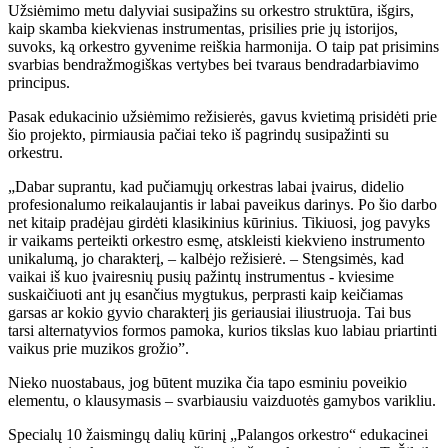
Užsiėmimo metu dalyviai susipažins su orkestro struktūra, išgirs,
kaip skamba kiekvienas instrumentas, prisilies prie jų istorijos,
suvoks, ką orkestro gyvenime reiškia harmonija. O taip pat prisimins
svarbias bendražmogiškas vertybes bei tvaraus bendradarbiavimo
principus.
Pasak edukacinio užsiėmimo režisierės, gavus kvietimą prisidėti prie
šio projekto, pirmiausia pačiai teko iš pagrindų susipažinti su
orkestru.
„Dabar suprantu, kad pučiamųjų orkestras labai įvairus, didelio
profesionalumo reikalaujantis ir labai paveikus darinys. Po šio darbo
net kitaip pradėjau girdėti klasikinius kūrinius. Tikiuosi, jog pavyks
ir vaikams perteikti orkestro esmę, atskleisti kiekvieno instrumento
unikalumą, jo charakterį, – kalbėjo režisierė. – Stengsimės, kad
vaikai iš kuo įvairesnių pusių pažintų instrumentus - kviesime
suskaičiuoti ant jų esančius mygtukus, perprasti kaip keičiamas
garsas ar kokio gyvio charakterį jis geriausiai iliustruoja. Tai bus
tarsi alternatyvios formos pamoka, kurios tikslas kuo labiau priartinti
vaikus prie muzikos grožio”.
Nieko nuostabaus, jog būtent muzika čia tapo esminiu poveikio
elementu, o klausymasis – svarbiausiu vaizduotės gamybos varikliu.
Specialų 10 žaismingų dalių kūrinį „Palangos orkestro“ edukacinei