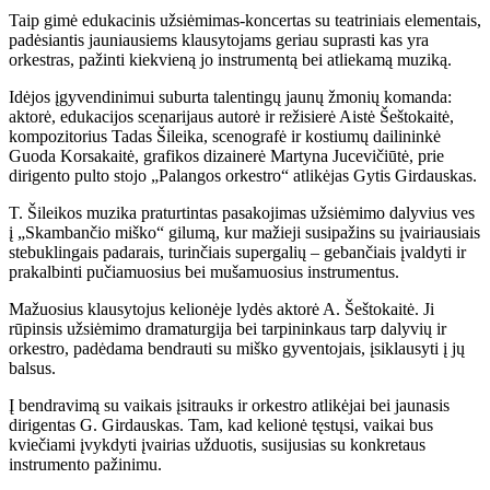
Taip gimė edukacinis užsiėmimas-koncertas su teatriniais elementais,
padėsiantis jauniausiems klausytojams geriau suprasti kas yra
orkestras, pažinti kiekvieną jo instrumentą bei atliekamą muziką.
Idėjos įgyvendinimui suburta talentingų jaunų žmonių komanda:
aktorė, edukacijos scenarijaus autorė ir režisierė Aistė Šeštokaitė,
kompozitorius Tadas Šileika, scenografė ir kostiumų dailininkė
Guoda Korsakaitė, grafikos dizainerė Martyna Jucevičiūtė, prie
dirigento pulto stojo „Palangos orkestro“ atlikėjas Gytis Girdauskas.
T. Šileikos muzika praturtintas pasakojimas užsiėmimo dalyvius ves
į „Skambančio miško“ gilumą, kur mažieji susipažins su įvairiausiais
stebuklingais padarais, turinčiais supergalių – gebančiais įvaldyti ir
prakalbinti pučiamuosius bei mušamuosius instrumentus.
Mažuosius klausytojus kelionėje lydės aktorė A. Šeštokaitė. Ji
rūpinsis užsiėmimo dramaturgija bei tarpininkaus tarp dalyvių ir
orkestro, padėdama bendrauti su miško gyventojais, įsiklausyti į jų
balsus.
Į bendravimą su vaikais įsitrauks ir orkestro atlikėjai bei jaunasis
dirigentas G. Girdauskas. Tam, kad kelionė tęstųsi, vaikai bus
kviečiami įvykdyti įvairias užduotis, susijusias su konkretaus
instrumento pažinimu.