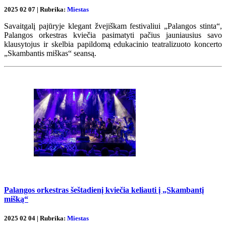
2025 02 07 | Rubrika:
Miestas
Savaitgalį pajūryje klegant žvejiškam festivaliui „Palangos stinta“,
Palangos orkestras kviečia pasimatyti pačius jauniausius savo
klausytojus ir skelbia papildomą edukacinio teatralizuoto koncerto
„Skambantis miškas“ seansą.
Palangos orkestras šeštadienį kviečia keliauti į „Skambantį
mišką“
2025 02 04 | Rubrika:
Miestas