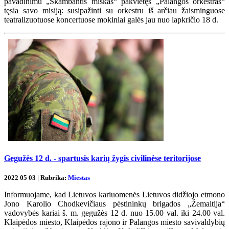
pavadinimu „Skambantis miškas“ pakvietęs „Palangos orkestras“
tęsia savo misiją: susipažinti su orkestru iš arčiau žaisminguose
teatralizuotuose koncertuose mokiniai galės jau nuo lapkričio 18 d.
Gegužės 12 d. - spartusis karių žygis civilinėse teritorijose
2022 05 03 | Rubrika:
Miestas
Informuojame, kad Lietuvos kariuomenės Lietuvos didžiojo etmono
Jono Karolio Chodkevičiaus pėstininkų brigados „Žemaitija“
vadovybės kariai š. m. gegužės 12 d. nuo 15.00 val. iki 24.00 val.
Klaipėdos miesto, Klaipėdos rajono ir Palangos miesto savivaldybių