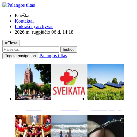
Paieška
Kontaktai
Laikraščių archyvas
2026 m. rugpjūčio 06 d. 14:18
×
Close
Ieškoti
Palangos tiltas
Toggle navigation
Miestas
Sveikata
Verslas pinigai