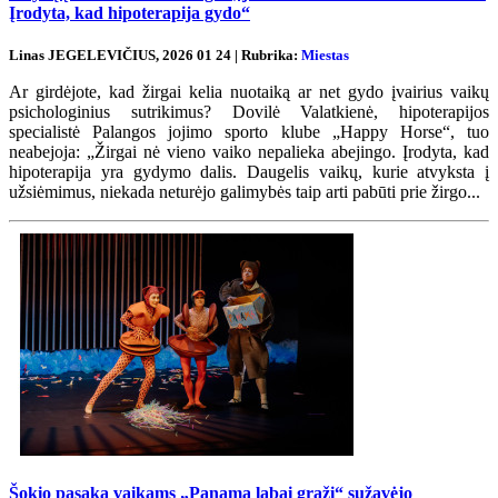
Įrodyta, kad hipoterapija gydo“
Linas JEGELEVIČIUS, 2026 01 24 | Rubrika:
Miestas
Ar girdėjote, kad žirgai kelia nuotaiką ar net gydo įvairius vaikų
psichologinius sutrikimus? Dovilė Valatkienė, hipoterapijos
specialistė Palangos jojimo sporto klube „Happy Horse“, tuo
neabejoja: „Žirgai nė vieno vaiko nepalieka abejingo. Įrodyta, kad
hipoterapija yra gydymo dalis. Daugelis vaikų, kurie atvyksta į
užsiėmimus, niekada neturėjo galimybės taip arti pabūti prie žirgo...
Šokio pasaka vaikams „Panama labai graži“ sužavėjo