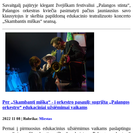
Savaitgalį pajūryje klegant žvejiškam festivaliui „Palangos stinta“,
Palangos orkestras kviečia pasimatyti pačius jauniausius savo
klausytojus ir skelbia papildomą edukacinio teatralizuoto koncerto
„Skambantis miškas“ seansą.
Per „Skambantį mišką“ - į orkestro pasaulį: sugrįžta „Palangos
orkestro“ edukaciniai užsiėmimai vaikams
2022 11 08 | Rubrika:
Miestas
Pernai į pirmuosius edukacinius užsiėmimus vaikams paslaptingu