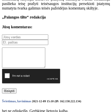
pasilieka teisę prašyti teisėsaugos institucijų persekioti įstatymų
numatyta tvarka galimus teisės pažeidėjus komentarų skiltyje.
„Palangos tilto“ redakcija
Jūsų komentaras:
Išsiųsti
Švietimas, lavinimas
2021-12-09 15:10 (IP: 162.158.222.134)
bet ne edjukeišn. Gerbkime lietuvių kalbą.