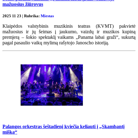
mažuosius žiūrovus
2025 11 23 | Rubrika:
Miestas
Klaipėdos valstybinis muzikinis teatras (KVMT) pakvietė
mažuosius ir jų šeimas į jaukumo, vaizdų ir muzikos kupiną
premjerą – šokio spektaklį vaikams „Panama labai graži“, sukurtą
pagal pasaulio vaikų mylimą rašytojo Janoscho istoriją.
Palangos orkestras šeštadienį kviečia keliauti į „Skambantį
mišką“