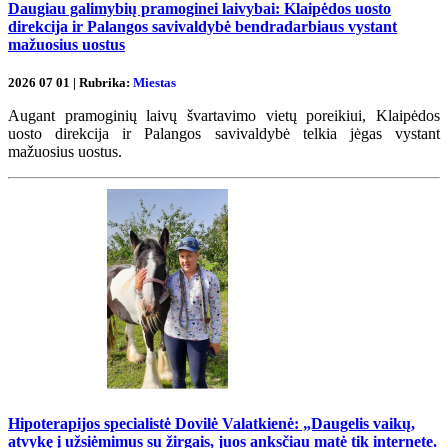
Daugiau galimybių pramoginei laivybai: Klaipėdos uosto
direkcija ir Palangos savivaldybė bendradarbiaus vystant
mažuosius uostus
2026 07 01 | Rubrika:
Miestas
Augant pramoginių laivų švartavimo vietų poreikiui, Klaipėdos
uosto direkcija ir Palangos savivaldybė telkia jėgas vystant
mažuosius uostus.
Hipoterapijos specialistė Dovilė Valatkienė: „Daugelis vaikų,
atvykę į užsiėmimus su žirgais, juos anksčiau matė tik internete.