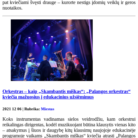
pat kviečiami švęsti drauge – kurorte nestigs įdomių veiklų ir geros
nuotaikos.
Orkestras – kaip „Skambantis miškas“: „Palangos orkestras“
kviečia mažuosius į edukacinius užsiėmimus
2021 12 06 | Rubrika:
Miestas
Koks instrumentas vadinamas sielos veidrodžiu, kam orkestrui
reikalingas dirigentas, kodėl muzikuojant būtina klausytis vienas kito
– atsakymus į šiuos ir daugybę kitų klausimų naujojoje edukacinėje
programoje vaikams „Skambantis miškas“ kviečia atrasti „Palangos