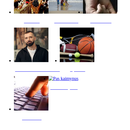
Kultūra
Jūros vaikai
Kriminalai
PT redaktoriaus skiltis
Sportas
Pas kaimynus
Skelbimai