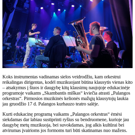
Koks instrumentas vadinamas sielos veidrodžiu, kam orkestrui
reikalingas dirigentas, kodėl muzikuojant būtina klausytis vienas kito
– atsakymus į šiuos ir daugybę kitų klausimų naujojoje edukacinėje
programoje vaikams „Skambantis miškas“ kviečia atrasti „Palangos
orkestras“. Pirmosios muzikinės kelionės mažųjų klausytojų laukia
jau gruodžio 17 d. Palangos kurhauzo teatro salėje.
Kurti edukacinę programą vaikams „Palangos orkestras“ ėmėsi
siekdamas dar labiau sustiprinti ryšius su bendruomene, kurioje jau
daugybę metų muzikuoja, bei suvokdamas, jog alkis kultūrai bei
atvirumas įvairioms jos formoms turi būti skatinamas nuo mažens.