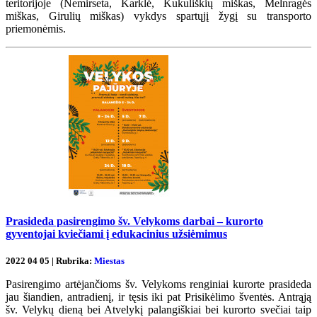
teritorijoje (Nemirseta, Karklė, Kukuliškių miškas, Melnragės
miškas, Girulių miškas) vykdys spartųjį žygį su transporto
priemonėmis.
Prasideda pasirengimo šv. Velykoms darbai – kurorto
gyventojai kviečiami į edukacinius užsiėmimus
2022 04 05 | Rubrika:
Miestas
Pasirengimo artėjančioms šv. Velykoms renginiai kurorte prasideda
jau šiandien, antradienį, ir tęsis iki pat Prisikėlimo šventės. Antrąją
šv. Velykų dieną bei Atvelykį palangiškiai bei kurorto svečiai taip