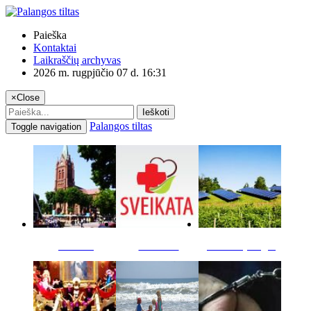
Paieška
Kontaktai
Laikraščių archyvas
2026 m. rugpjūčio 07 d. 16:31
×
Close
Ieškoti
Palangos tiltas
Toggle navigation
Miestas
Sveikata
Verslas pinigai