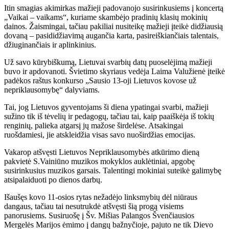
Itin smagias akimirkas mažieji padovanojo susirinkusiems į koncertą
„Vaikai – vaikams“, kuriame skambėjo pradinių klasių mokinių
dainos. Žaismingai, tačiau pakiliai nusiteikę mažieji įteikė didžiausią
dovaną – pasididžiavimą augančia karta, pasireiškiančiais talentais,
džiuginančiais ir aplinkinius.
Už savo kūrybiškumą, Lietuvai svarbių datų puoselėjimą mažieji
buvo ir apdovanoti. Švietimo skyriaus vedėja Laima Valužienė įteikė
padėkos raštus konkurso „Sausio 13-oji Lietuvos kovose už
nepriklausomybę“ dalyviams.
Tai, jog Lietuvos gyventojams ši diena ypatingai svarbi, mažieji
sužino tik iš tėvelių ir pedagogų, tačiau tai, kaip paaiškėja iš tokių
renginių, palieka atgarsį jų mažose širdelėse. Atsakingai
ruošdamiesi, jie atskleidžia visas savo nuoširdžias emocijas.
Vakarop atšvęsti Lietuvos Nepriklausomybės atkūrimo dieną
pakvietė S.Vainiūno muzikos mokyklos auklėtiniai, apgobę
susirinkusius muzikos garsais. Talentingi mokiniai suteikė galimybę
atsipalaiduoti po dienos darbų.
Išaušęs kovo 11-osios rytas nežadėjo linksmybių dėl niūraus
dangaus, tačiau tai nesutrukdė atšvęsti šią progą visiems
panorusiems. Susiruošę į Šv. Mišias Palangos Švenčiausios
Mergelės Marijos ėmimo į dangų bažnyčioje, pajuto ne tik Dievo