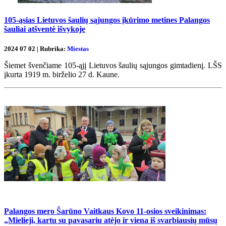
105-ąsias Lietuvos šaulių sąjungos įkūrimo metines Palangos
šauliai atšventė išvykoje
2024 07 02 | Rubrika:
Miestas
Šiemet švenčiame 105-ąjį Lietuvos šaulių sąjungos gimtadienį. LŠS
įkurta 1919 m. birželio 27 d. Kaune.
Palangos mero Šarūno Vaitkaus Kovo 11-osios sveikinimas:
„Mielieji, kartu su pavasariu atėjo ir viena iš svarbiausių mūsų