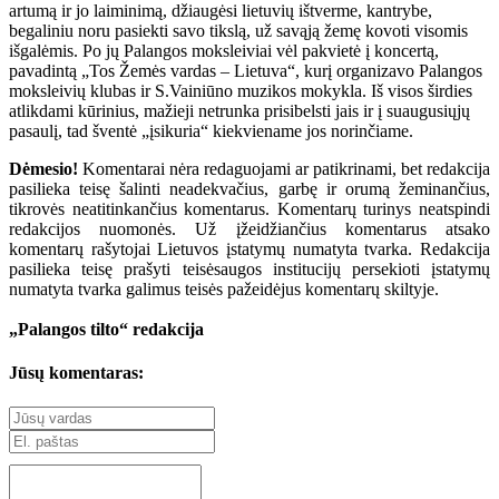
artumą ir jo laiminimą, džiaugėsi lietuvių ištverme, kantrybe,
begaliniu noru pasiekti savo tikslą, už savąją žemę kovoti visomis
išgalėmis. Po jų Palangos moksleiviai vėl pakvietė į koncertą,
pavadintą „Tos Žemės vardas – Lietuva“, kurį organizavo Palangos
moksleivių klubas ir S.Vainiūno muzikos mokykla. Iš visos širdies
atlikdami kūrinius, mažieji netrunka prisibelsti jais ir į suaugusiųjų
pasaulį, tad šventė „įsikuria“ kiekviename jos norinčiame.
Dėmesio!
Komentarai nėra redaguojami ar patikrinami, bet redakcija
pasilieka teisę šalinti neadekvačius, garbę ir orumą žeminančius,
tikrovės neatitinkančius komentarus. Komentarų turinys neatspindi
redakcijos nuomonės. Už įžeidžiančius komentarus atsako
komentarų rašytojai Lietuvos įstatymų numatyta tvarka. Redakcija
pasilieka teisę prašyti teisėsaugos institucijų persekioti įstatymų
numatyta tvarka galimus teisės pažeidėjus komentarų skiltyje.
„Palangos tilto“ redakcija
Jūsų komentaras: