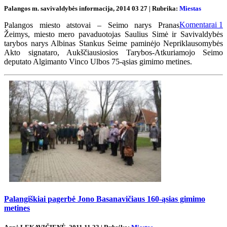
Palangos m. savivaldybės informacija, 2014 03 27 | Rubrika:
Miestas
Komentarai
1
Palangos miesto atstovai – Seimo narys Pranas
Žeimys, miesto mero pavaduotojas Saulius Simė ir Savivaldybės
tarybos narys Albinas Stankus Seime paminėjo Nepriklausomybės
Akto signataro, Aukščiausiosios Tarybos-Atkuriamojo Seimo
deputato Algimanto Vinco Ulbos 75-ąsias gimimo metines.
Palangiškiai pagerbė Jono Basanavičiaus 160-ąsias gimimo
metines