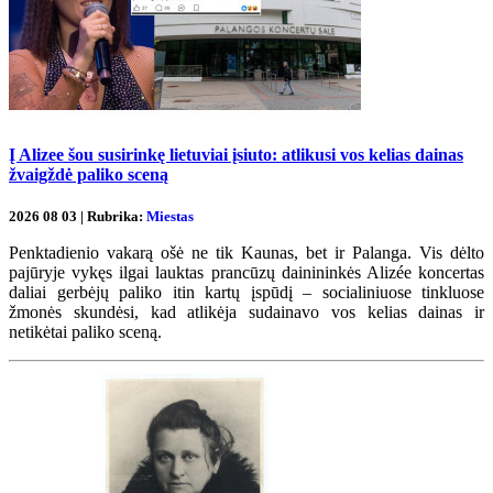
Į Alizee šou susirinkę lietuviai įsiuto: atlikusi vos kelias dainas
žvaigždė paliko sceną
2026 08 03 | Rubrika:
Miestas
Penktadienio vakarą ošė ne tik Kaunas, bet ir Palanga. Vis dėlto
pajūryje vykęs ilgai lauktas prancūzų dainininkės Alizée koncertas
daliai gerbėjų paliko itin kartų įspūdį – socialiniuose tinkluose
žmonės skundėsi, kad atlikėja sudainavo vos kelias dainas ir
netikėtai paliko sceną.