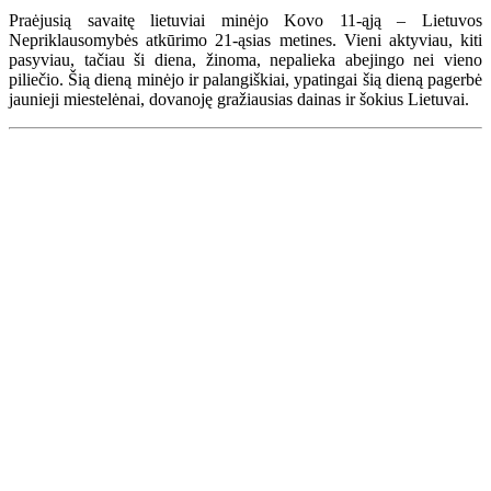
Praėjusią savaitę lietuviai minėjo Kovo 11-ąją – Lietuvos
Nepriklausomybės atkūrimo 21-ąsias metines. Vieni aktyviau, kiti
pasyviau, tačiau ši diena, žinoma, nepalieka abejingo nei vieno
piliečio. Šią dieną minėjo ir palangiškiai, ypatingai šią dieną pagerbė
jaunieji miestelėnai, dovanoję gražiausias dainas ir šokius Lietuvai.
Renginių kalendorius