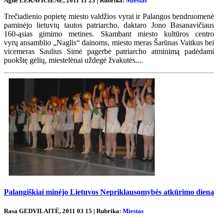
Agnė LEKAVIČIENĖ, 2011 11 23 | Rubrika:
Miestas
Trečiadienio popietę miesto valdžios vyrai ir Palangos bendruomenė
paminėjo lietuvių tautos patriarcho, daktaro Jono Basanavičiaus
160-ąsias gimimo metines. Skambant miesto kultūros centro
vyrų ansamblio „Naglis“ dainoms, miesto meras Šarūnas Vaitkus bei
vicemeras Saulius Simė pagerbė patriarcho atminimą padėdami
puokštę gėlių, miestelėnai uždegė žvakutės....
Palangiškiai minėjo Lietuvos Nepriklausomybės atkūrimo dieną
Rasa GEDVILAITĖ, 2011 03 15 | Rubrika:
Miestas