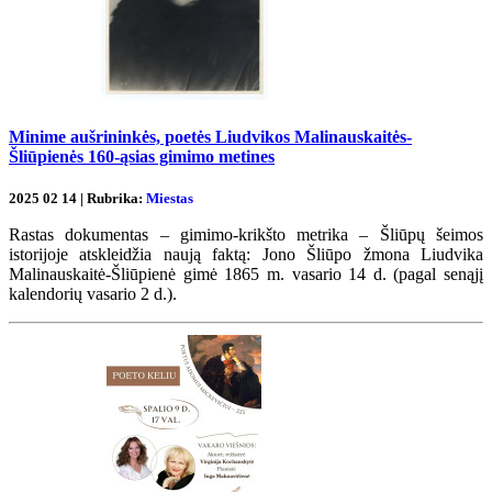
Minime aušrininkės, poetės Liudvikos Malinauskaitės-
Šliūpienės 160-ąsias gimimo metines
2025 02 14 | Rubrika:
Miestas
Rastas dokumentas – gimimo-krikšto metrika – Šliūpų šeimos
istorijoje atskleidžia naują faktą: Jono Šliūpo žmona Liudvika
Malinauskaitė-Šliūpienė gimė 1865 m. vasario 14 d. (pagal senąjį
kalendorių vasario 2 d.).