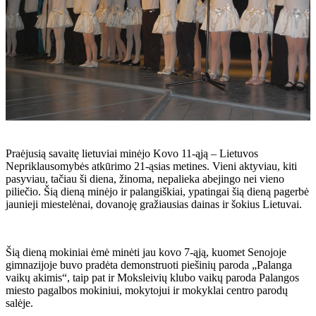
Praėjusią savaitę lietuviai minėjo Kovo 11-ąją – Lietuvos
Nepriklausomybės atkūrimo 21-ąsias metines. Vieni aktyviau, kiti
pasyviau, tačiau ši diena, žinoma, nepalieka abejingo nei vieno
piliečio. Šią dieną minėjo ir palangiškiai, ypatingai šią dieną pagerbė
jaunieji miestelėnai, dovanoję gražiausias dainas ir šokius Lietuvai.
Šią dieną mokiniai ėmė minėti jau kovo 7-ąją, kuomet Senojoje
gimnazijoje buvo pradėta demonstruoti piešinių paroda „Palanga
vaikų akimis“, taip pat ir Moksleivių klubo vaikų paroda Palangos
miesto pagalbos mokiniui, mokytojui ir mokyklai centro parodų
salėje.