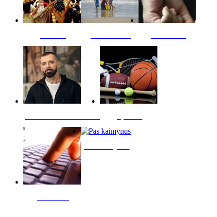
Kultūra
Jūros vaikai
Kriminalai
PT redaktoriaus skiltis
Sportas
Pas kaimynus
Skelbimai