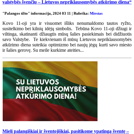
valstybės švenčių – Lietuvos nepriklausomybės atkūrimo diena“
"Palangos tilto" informacija, 2024 03 11 | Rubrika:
Miestas
Kovo 11-oji yra ir visuomet išliks nenumaldomo tautos ryžto,
susitelkimo bei kilnių idėjų simbolis. Tebūna Kovo 11-oji džiugi ir
viltinga, skatinanti džiaugtis mūsų šalies pasiekimais bei didžiuotis
savo Valstybe. Te kiekvienam iš mūsų Lietuvos nepriklausomybės
atkūrimo diena suteikia optimizmo bei naujų jėgų kurti savo miesto
ir šalies gerovę. Su meile kurkime ateities...
Mieli palangiškiai ir šventojiškiai, pasitikome ypatingą šventę –