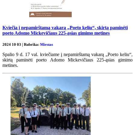
Kviečia į nepamirštamą vakarą „Poeto keliu“, skirtą paminėti
poeto Adomo Mickevičiaus 225-ąsias gimimo metines
2024 10 03 | Rubrika:
Miestas
Spalio 9 d. 17 val. kviečiame į nepamirštamą vakarą „Poeto keliu“,
skirtą paminėti poeto Adomo Mickevičiaus 225-ąsias gimimo
metines.