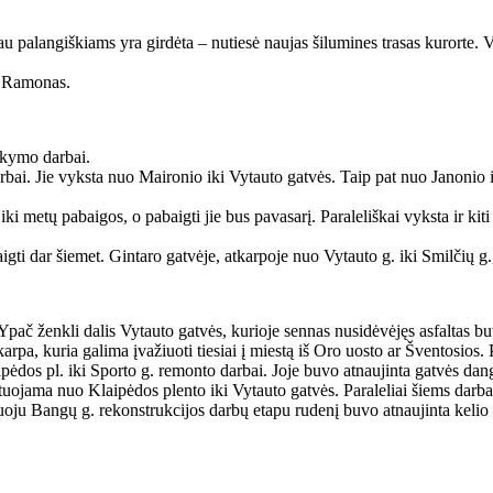
palangiškiams yra girdėta – nutiesė naujas šilumines trasas kurorte. 
. Ramonas.
rkymo darbai.
rbai. Jie vyksta nuo Maironio iki Vytauto gatvės. Taip pat nuo Janonio 
ir iki metų pabaigos, o pabaigti jie bus pavasarį. Paraleliškai vyksta ir
gti dar šiemet. Gintaro gatvėje, atkarpoje nuo Vytauto g. iki Smilčių g.
 Ypač ženkli dalis Vytauto gatvės, kurioje sennas nusidėvėjęs asfaltas b
karpa, kuria galima įvažiuoti tiesiai į miestą iš Oro uosto ar Šventosios
pėdos pl. iki Sporto g. remonto darbai. Joje buvo atnaujinta gatvės dan
ojama nuo Klaipėdos plento iki Vytauto gatvės. Paraleliai šiems darb
uoju Bangų g. rekonstrukcijos darbų etapu rudenį buvo atnaujinta kelio