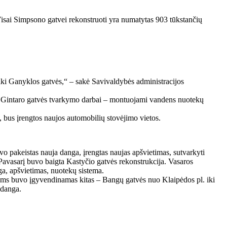
Visai Simpsono gatvei rekonstruoti yra numatytas 903 tūkstančių
iki Ganyklos gatvės,“ – sakė Savivaldybės administracijos
 kiti Gintaro gatvės tvarkymo darbai – montuojami vandens nuotekų
, bus įrengtos naujos automobilių stovėjimo vietos.
uvo pakeistas nauja danga, įrengtas naujas apšvietimas, sutvarkyti
. Pavasarį buvo baigta Kastyčio gatvės rekonstrukcija. Vasaros
ga, apšvietimas, nuotekų sistema.
ams buvo įgyvendinamas kitas – Bangų gatvės nuo Klaipėdos pl. iki
 danga.