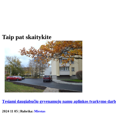
Taip pat skaitykite
Tęsiami daugiabučių gyvenamųjų namų aplinkos tvarkymo darbai
2024 11 05 | Rubrika:
Miestas