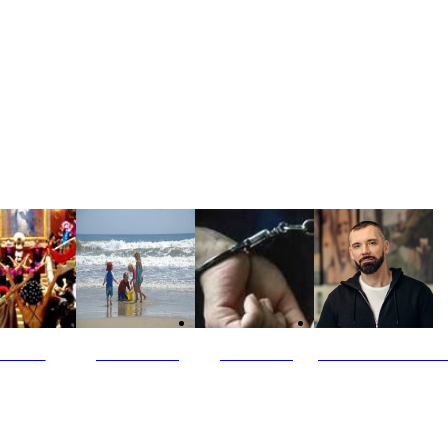
ultūra
Jūros vaikai
Kriminalai
PT redaktoriaus ski