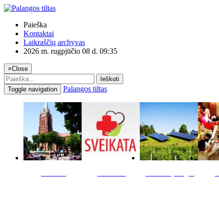
Paieška
Kontaktai
Laikraščių archyvas
2026 m. rugpjūčio 08 d. 09:35
×
Close
Ieškoti
Palangos tiltas
Toggle navigation
Miestas
Sveikata
Verslas pinigai
K