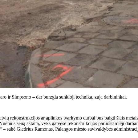
aro ir Simpsono – dar burzgia sunkioji technika, zuja darbininkai.
tvių rekonstrukcijos ar aplinkos tvarkymo darbai bus baigti šiais metais
ėmus seną asfaltą, vyks gatvėse rekonstrukcijos paruošiamieji darbai. 
ai,“ – sakė Giedrius Ramonas, Palangos miesto savivaldybės administracij