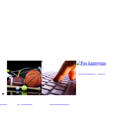
Pas kaimynus
ltis
Sportas
Skelbimai