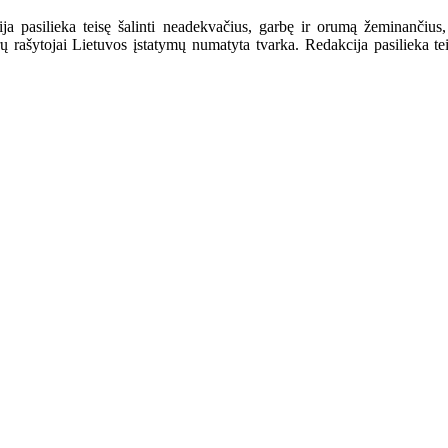
a pasilieka teisę šalinti neadekvačius, garbę ir orumą žeminančius,
ašytojai Lietuvos įstatymų numatyta tvarka. Redakcija pasilieka teisę