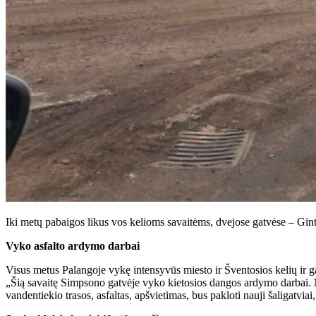
Iki metų pabaigos likus vos kelioms savaitėms, dvejose gatvėse – Gint
Vyko asfalto ardymo darbai
Visus metus Palangoje vykę intensyvūs miesto ir Šventosios kelių ir ga
„Šią savaitę Simpsono gatvėje vyko kietosios dangos ardymo darbai. Nu
vandentiekio trasos, asfaltas, apšvietimas, bus pakloti nauji šaligatvi