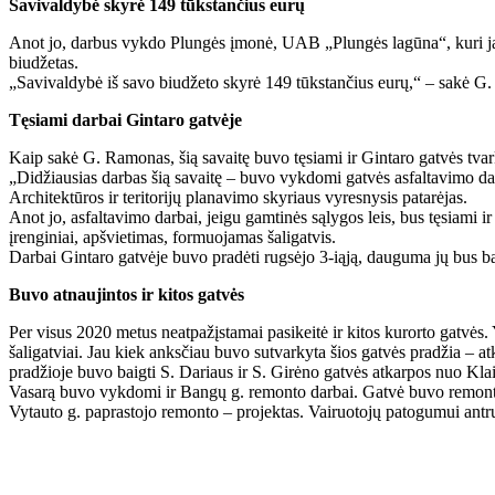
Savivaldybė skyrė 149 tūkstančius eurų
Anot jo, darbus vykdo Plungės įmonė, UAB „Plungės lagūna“, kuri jau 
biudžetas.
„Savivaldybė iš savo biudžeto skyrė 149 tūkstančius eurų,“ – sakė G
Tęsiami darbai Gintaro gatvėje
Kaip sakė G. Ramonas, šią savaitę buvo tęsiami ir Gintaro gatvės tva
„Didžiausias darbas šią savaitę – buvo vykdomi gatvės asfaltavimo da
Architektūros ir teritorijų planavimo skyriaus vyresnysis patarėjas.
Anot jo, asfaltavimo darbai, jeigu gamtinės sąlygos leis, bus tęsiami 
įrenginiai, apšvietimas, formuojamas šaligatvis.
Darbai Gintaro gatvėje buvo pradėti rugsėjo 3-iąją, dauguma jų bus bai
Buvo atnaujintos ir kitos gatvės
Per visus 2020 metus neatpažįstamai pasikeitė ir kitos kurorto gatvės.
šaligatviai. Jau kiek anksčiau buvo sutvarkyta šios gatvės pradžia – at
pradžioje buvo baigti S. Dariaus ir S. Girėno gatvės atkarpos nuo Klai
Vasarą buvo vykdomi ir Bangų g. remonto darbai. Gatvė buvo remontu
Vytauto g. paprastojo remonto – projektas. Vairuotojų patogumui antr