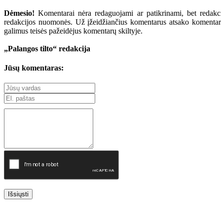
Dėmesio!
Komentarai nėra redaguojami ar patikrinami, bet redakcij
redakcijos nuomonės. Už įžeidžiančius komentarus atsako komentarų r
galimus teisės pažeidėjus komentarų skiltyje.
„Palangos tilto“ redakcija
Jūsų komentaras:
Išsiųsti