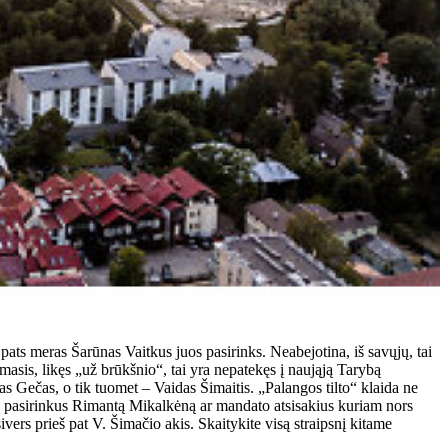
ats meras Šarūnas Vaitkus juos pasirinks. Neabejotina, iš savųjų, tai
masis, likęs „už brūkšnio“, tai yra nepatekęs į naująją Tarybą
Gečas, o tik tuomet – Vaidas Šimaitis. „Palangos tilto“ klaida ne
 pasirinkus Rimantą Mikalkėną ar mandato atsisakius kuriam nors
vers prieš pat V. Šimačio akis. Skaitykite visą straipsnį kitame