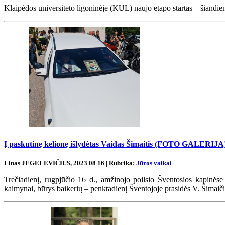
Klaipėdos universiteto ligoninėje (KUL) naujo etapo startas – šiandien 
Į paskutinę kelionę išlydėtas Vaidas Šimaitis (FOTO GALERIJA
Linas JEGELEVIČIUS, 2023 08 16 | Rubrika:
Jūros vaikai
Trečiadienį, rugpjūčio 16 d., amžinojo poilsio Šventosios kapinėse a
kaimynai, būrys baikerių – penktadienį Šventojoje prasidės V. Šimaiči