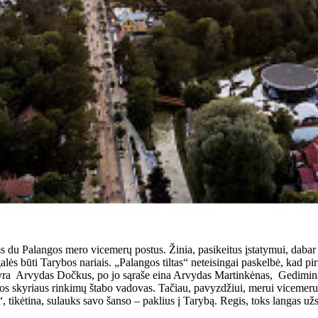
 du Palangos mero vicemerų postus. Žinia, pasikeitus įstatymui, dabar p
lės būti Tarybos nariais. „Palangos tiltas“ neteisingai paskelbė, kad pir
 yra Arvydas Dočkus, po jo sąraše eina Arvydas Martinkėnas, Gediminas 
 skyriaus rinkimų štabo vadovas. Tačiau, pavyzdžiui, merui vicemeru
 tikėtina, sulauks savo šanso – paklius į Tarybą. Regis, toks langas užsi