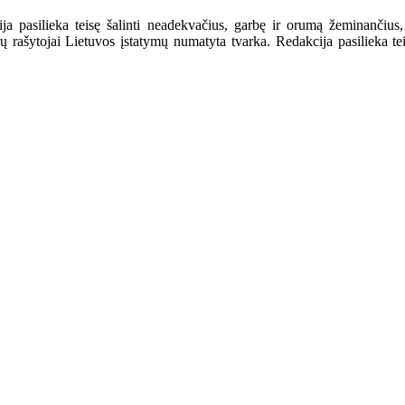
a pasilieka teisę šalinti neadekvačius, garbę ir orumą žeminančius,
ašytojai Lietuvos įstatymų numatyta tvarka. Redakcija pasilieka teisę