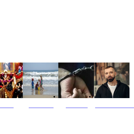
ultūra
Jūros vaikai
Kriminalai
PT redaktoriaus ski