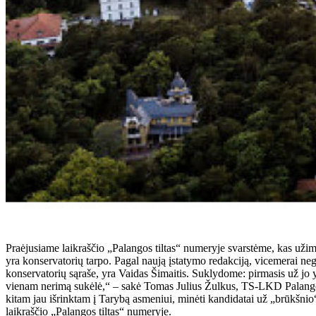
Praėjusiame laikraščio „Palangos tiltas“ numeryje svarstėme, kas užims
yra konservatorių tarpo. Pagal naują įstatymo redakciją, vicemerai nega
konservatorių sąraše, yra Vaidas Šimaitis. Suklydome: pirmasis už jo
vienam nerimą sukėlė,“ – sakė Tomas Julius Žulkus, TS-LKD Palangos
kitam jau išrinktam į Tarybą asmeniui, minėti kandidatai už „brūkšnio“,
laikraščio „Palangos tiltas“ numeryje.