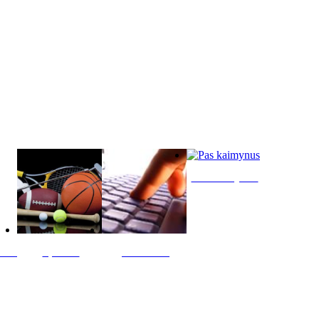
Pas kaimynus
ltis
Sportas
Skelbimai