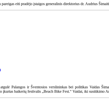
pareigas eiti pradėjo įstaigos generalinis direktorius dr. Audrius Šimait
)
tgulė Palangos ir Šventosios verslininkas bei politikas Vaidas Šimaitis
o įkurtas baikerių festivalis „Beach Bike Fest.“ Vaidai, iki susitikimo 