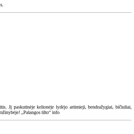
is.
. Jį paskutinėje kelionėje lydėjo artimieji, bendražygiai, bičiuliai,
Amžinybėje! „Palangos tilto“ info