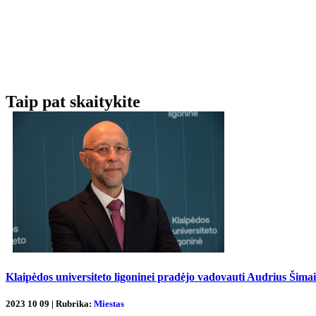
Taip pat skaitykite
Klaipėdos universiteto ligoninei pradėjo vadovauti Audrius Šimai
2023 10 09 | Rubrika:
Miestas