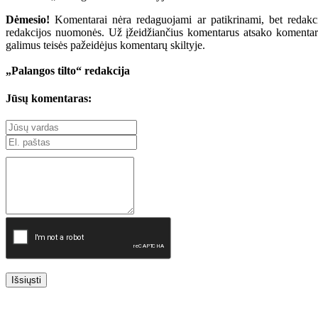
Dėmesio!
Komentarai nėra redaguojami ar patikrinami, bet redakcij
redakcijos nuomonės. Už įžeidžiančius komentarus atsako komentarų r
galimus teisės pažeidėjus komentarų skiltyje.
„Palangos tilto“ redakcija
Jūsų komentaras:
Išsiųsti