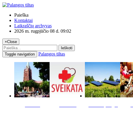
Paieška
Kontaktai
Laikraščių archyvas
2026 m. rugpjūčio 08 d. 09:02
×
Close
Ieškoti
Palangos tiltas
Toggle navigation
Miestas
Sveikata
Verslas pinigai
K