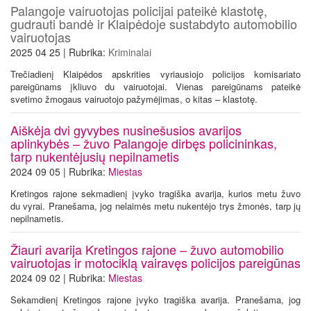
Palangoje vairuotojas policijai pateikė klastotę,
gudrauti bandė ir Klaipėdoje sustabdyto automobilio
vairuotojas
2025 04 25 | Rubrika:
Kriminalai
Trečiadienį Klaipėdos apskrities vyriausiojo policijos komisariato
pareigūnams įkliuvo du vairuotojai. Vienas pareigūnams pateikė
svetimo žmogaus vairuotojo pažymėjimas, o kitas – klastotę.
Aiškėja dvi gyvybes nusinešusios avarijos
aplinkybės – žuvo Palangoje dirbęs policininkas,
tarp nukentėjusių nepilnametis
2024 09 05 | Rubrika:
Miestas
Kretingos rajone sekmadienį įvyko tragiška avarija, kurios metu žuvo
du vyrai. Pranešama, jog nelaimės metu nukentėjo trys žmonės, tarp jų
nepilnametis.
Žiauri avarija Kretingos rajone – žuvo automobilio
vairuotojas ir motociklą vairavęs policijos pareigūnas
2024 09 02 | Rubrika:
Miestas
Sekamdienį Kretingos rajone įvyko tragiška avarija. Pranešama, jog