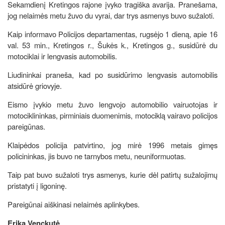
Sekamdienį Kretingos rajone įvyko tragiška avarija. Pranešama,
jog nelaimės metu žuvo du vyrai, dar trys asmenys buvo sužaloti.
Kaip informavo Policijos departamentas, rugsėjo 1 dieną, apie 16
val. 53 min., Kretingos r., Šukės k., Kretingos g., susidūrė du
motociklai ir lengvasis automobilis.
Liudininkai praneša, kad po susidūrimo lengvasis automobilis
atsidūrė griovyje.
Eismo įvykio metu žuvo lengvojo automobilio vairuotojas ir
motociklininkas, pirminiais duomenimis, motociklą vairavo policijos
pareigūnas.
Klaipėdos policija patvirtino, jog mirė 1996 metais gimęs
policininkas, jis buvo ne tarnybos metu, neuniformuotas.
Taip pat buvo sužaloti trys asmenys, kurie dėl patirtų sužalojimų
pristatyti į ligoninę.
Pareigūnai aiškinasi nelaimės aplinkybes.
Erika Venckutė