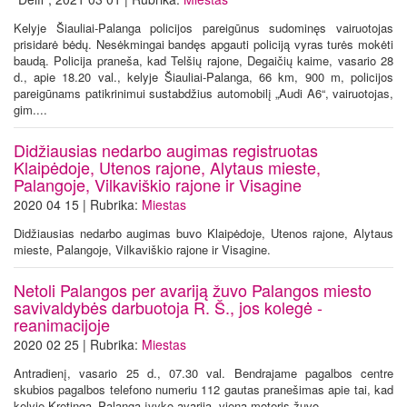
Kelyje Šiauliai-Palanga policijos pareigūnus sudominęs vairuotojas
prisidarė bėdų. Nesėkmingai bandęs apgauti policiją vyras turės mokėti
baudą. Policija praneša, kad Telšių rajone, Degaičių kaime, vasario 28
d., apie 18.20 val., kelyje Šiauliai-Palanga, 66 km, 900 m, policijos
pareigūnams patikrinimui sustabdžius automobilį „Audi A6“, vairuotojas,
gim....
Didžiausias nedarbo augimas registruotas
Klaipėdoje, Utenos rajone, Alytaus mieste,
Palangoje, Vilkaviškio rajone ir Visagine
2020 04 15 | Rubrika:
Miestas
Didžiausias nedarbo augimas buvo Klaipėdoje, Utenos rajone, Alytaus
mieste, Palangoje, Vilkaviškio rajone ir Visagine.
Netoli Palangos per avariją žuvo Palangos miesto
savivaldybės darbuotoja R. Š., jos kolegė -
reanimacijoje
2020 02 25 | Rubrika:
Miestas
Antradienį, vasario 25 d., 07.30 val. Bendrajame pagalbos centre
skubios pagalbos telefono numeriu 112 gautas pranešimas apie tai, kad
kelyje Kretinga–Palanga įvyko avarija, viena moteris žuvo.