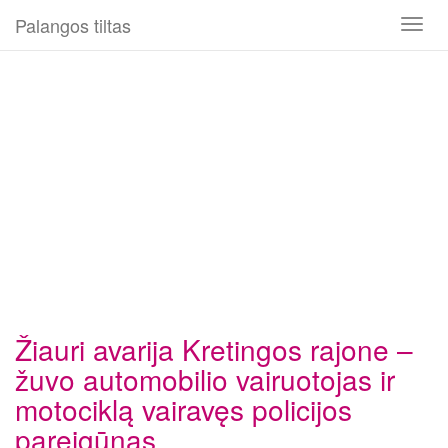
Palangos tiltas
Toggl
naviga
Žiauri avarija Kretingos rajone –
žuvo automobilio vairuotojas ir
motociklą vairavęs policijos
pareigūnas