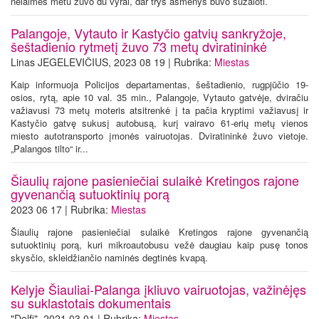
nelaimės metu žuvo du vyrai, dar trys asmenys buvo sužaloti.
Palangoje, Vytauto ir Kastyčio gatvių sankryžoje,
šeštadienio rytmetį žuvo 73 metų dviratininkė
Linas JEGELEVIČIUS, 2023 08 19 | Rubrika:
Miestas
Kaip informuoja Policijos departamentas, šeštadienio, rugpjūčio 19-
osios, rytą, apie 10 val. 35 min., Palangoje, Vytauto gatvėje, dviračiu
važiavusi 73 metų moteris atsitrenkė į ta pačia kryptimi važiavusį ir
Kastyčio gatvę sukusį autobusą, kurį vairavo 61-erių metų vienos
miesto autotransporto įmonės vairuotojas. Dviratininkė žuvo vietoje.
„Palangos tilto“ ir...
Šiaulių rajone pasieniečiai sulaikė Kretingos rajone
gyvenančią sutuoktinių porą
2023 06 17 | Rubrika:
Miestas
Šiaulių rajone pasieniečiai sulaikė Kretingos rajone gyvenančią
sutuoktinių porą, kuri mikroautobusu vežė daugiau kaip pusę tonos
skysčio, skleidžiančio naminės degtinės kvapą.
Kelyje Šiauliai-Palanga įkliuvo vairuotojas, važinėjęs
su suklastotais dokumentais
"Delfi", 2021 03 01 | Rubrika:
Miestas