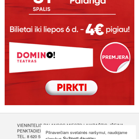
VIENINTELIS PALANGOS MIESTO LAIKRAŠTIS, IŠEINA
PENKTADIENIAIS
Pilnaverčiam svetainės naršymui, naudojame
TEL. 8 620 53440
Sužinoti daugiau
slapukus.