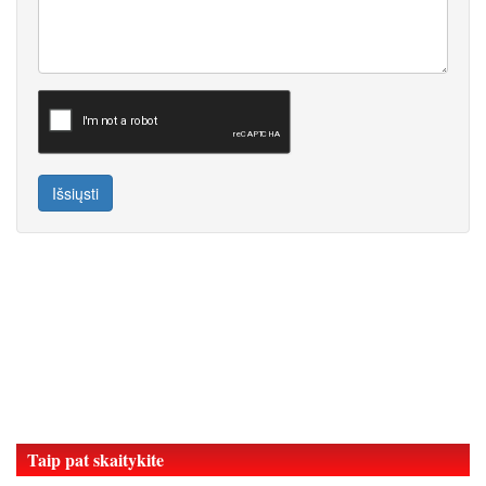
Išsiųsti
Taip pat skaitykite