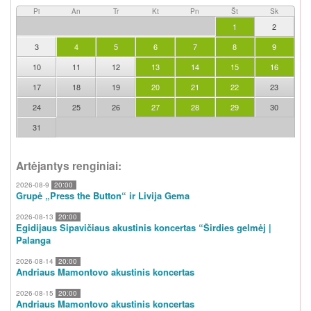
Pi
An
Tr
Kt
Pn
Št
Sk
1
2
3
4
5
6
7
8
9
10
11
12
13
14
15
16
17
18
19
20
21
22
23
24
25
26
27
28
29
30
31
Artėjantys renginiai:
2026-08-9
20:00
Grupė „Press the Button“ ir Livija Gema
2026-08-13
20:00
Egidijaus Sipavičiaus akustinis koncertas “Širdies gelmėj |
Palanga
2026-08-14
20:00
Andriaus Mamontovo akustinis koncertas
2026-08-15
20:00
Andriaus Mamontovo akustinis koncertas