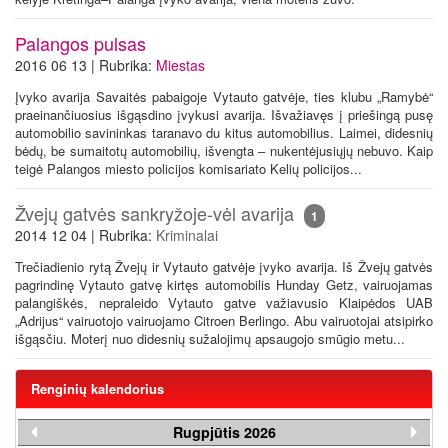
Palangos pulsas
2016 06 13 | Rubrika:
Miestas
Įvyko avarija Savaitės pabaigoje Vytauto gatvėje, ties klubu „Ramybė“
praeinančiuosius išgąsdino įvykusi avarija. Išvažiavęs į priešingą pusę
automobilio savininkas taranavo du kitus automobilius. Laimei, didesnių
bėdų, be sumaitotų automobilių, išvengta – nukentėjusiųjų nebuvo. Kaip
teigė Palangos miesto policijos komisariato Kelių policijos...
Žvejų gatvės sankryžoje-vėl avarija
1
2014 12 04 | Rubrika:
Kriminalai
Trečiadienio rytą Žvejų ir Vytauto gatvėje įvyko avarija. Iš Žvejų gatvės
pagrindinę Vytauto gatvę kirtęs automobilis Hunday Getz, vairuojamas
palangiškės, nepraleido Vytauto gatve važiavusio Klaipėdos UAB
„Adrijus“ vairuotojo vairuojamo Citroen Berlingo. Abu vairuotojai atsipirko
išgąsčiu. Moterį nuo didesnių sužalojimų apsaugojo smūgio metu...
Renginių kalendorius
Rugpjūtis 2026