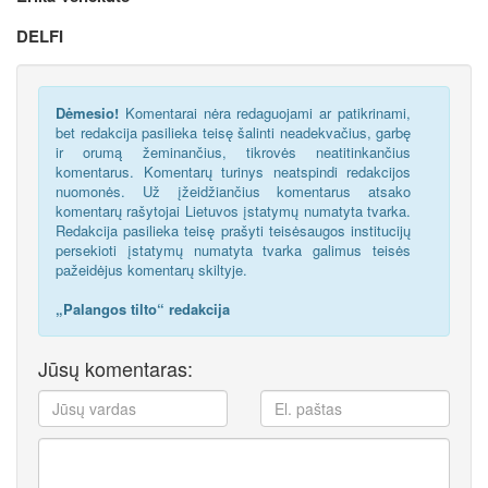
DELFI
Dėmesio!
Komentarai nėra redaguojami ar patikrinami,
bet redakcija pasilieka teisę šalinti neadekvačius, garbę
ir orumą žeminančius, tikrovės neatitinkančius
komentarus. Komentarų turinys neatspindi redakcijos
nuomonės. Už įžeidžiančius komentarus atsako
komentarų rašytojai Lietuvos įstatymų numatyta tvarka.
Redakcija pasilieka teisę prašyti teisėsaugos institucijų
persekioti įstatymų numatyta tvarka galimus teisės
pažeidėjus komentarų skiltyje.
„Palangos tilto“ redakcija
Jūsų komentaras: