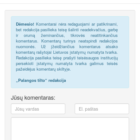
Dėmesio!
Komentarai nėra redaguojami ar patikrinami,
bet redakcija pasilieka teisę šalinti neadekvačius, garbę
ir orumą žeminančius, tikrovės neatitinkančius
komentarus. Komentarų turinys neatspindi redakcijos
nuomonės. Už įžeidžiančius komentarus atsako
komentarų rašytojai Lietuvos įstatymų numatyta tvarka.
Redakcija pasilieka teisę prašyti teisėsaugos institucijų
persekioti įstatymų numatyta tvarka galimus teisės
pažeidėjus komentarų skiltyje.
„Palangos tilto“ redakcija
Jūsų komentaras: