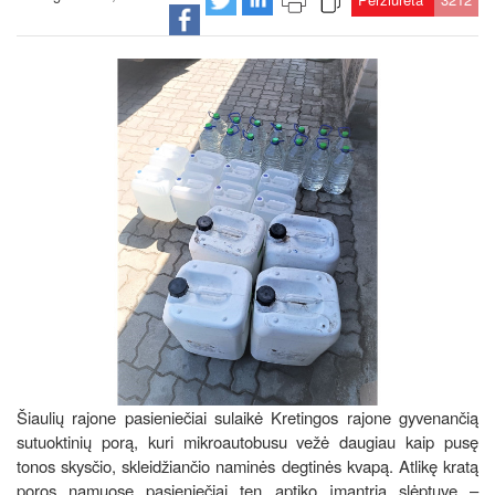
Šiaulių rajone pasieniečiai sulaikė Kretingos rajone gyvenančią
sutuoktinių porą, kuri mikroautobusu vežė daugiau kaip pusę
tonos skysčio, skleidžiančio naminės degtinės kvapą. Atlikę kratą
poros namuose pasieniečiai ten aptiko įmantrią slėptuvę –