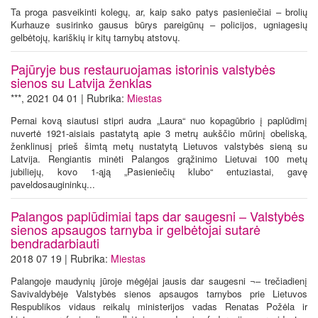
Ta proga pasveikinti kolegų, ar, kaip sako patys pasieniečiai – brolių
Kurhauze susirinko gausus būrys pareigūnų – policijos, ugniagesių
gelbėtojų, kariškių ir kitų tarnybų atstovų.
Pajūryje bus restauruojamas istorinis valstybės
sienos su Latvija ženklas
***, 2021 04 01 | Rubrika:
Miestas
Pernai kovą siautusi stipri audra „Laura“ nuo kopagūbrio į paplūdimį
nuvertė 1921-aisiais pastatytą apie 3 metrų aukščio mūrinį obeliską,
ženklinusį prieš šimtą metų nustatytą Lietuvos valstybės sieną su
Latvija. Rengiantis minėti Palangos grąžinimo Lietuvai 100 metų
jubiliejų, kovo 1-ąją „Pasieniečių klubo“ entuziastai, gavę
paveldosaugininkų...
Palangos paplūdimiai taps dar saugesni – Valstybės
sienos apsaugos tarnyba ir gelbėtojai sutarė
bendradarbiauti
2018 07 19 | Rubrika:
Miestas
Palangoje maudynių jūroje mėgėjai jausis dar saugesni ¬– trečiadienį
Savivaldybėje Valstybės sienos apsaugos tarnybos prie Lietuvos
Respublikos vidaus reikalų ministerijos vadas Renatas Požėla ir