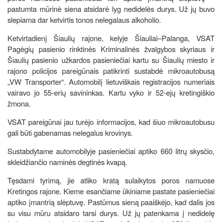
pastumta mūrinė siena atsidarė lyg nedidelės durys. Už jų buvo
slepiama dar ketvirtis tonos nelegalaus alkoholio.
Ketvirtadienį Šiaulių rajone, kelyje Šiauliai–Palanga, VSAT
Pagėgių pasienio rinktinės Kriminalinės žvalgybos skyriaus ir
Šiaulių pasienio užkardos pasieniečiai kartu su Šiaulių miesto ir
rajono policijos pareigūnais patikrinti sustabdė mikroautobusą
„VW Transporter“. Automobilį lietuviškais registracijos numeriais
vairavo jo 55-erių savininkas. Kartu vyko ir 52-ejų kretingiškio
žmona.
VSAT pareigūnai jau turėjo informacijos, kad šiuo mikroautobusu
gali būti gabenamas nelegalus krovinys.
Sustabdytame automobilyje pasieniečiai aptiko 660 litrų skysčio,
skleidžiančio naminės degtinės kvapą.
Tęsdami tyrimą, jie atliko kratą sulaikytos poros namuose
Kretingos rajone. Kieme esančiame ūkiniame pastate pasieniečiai
aptiko įmantrią slėptuvę. Pastūmus sieną paaiškėjo, kad dalis jos
su visu mūru atsidaro tarsi durys. Už jų patenkama į nedidelę