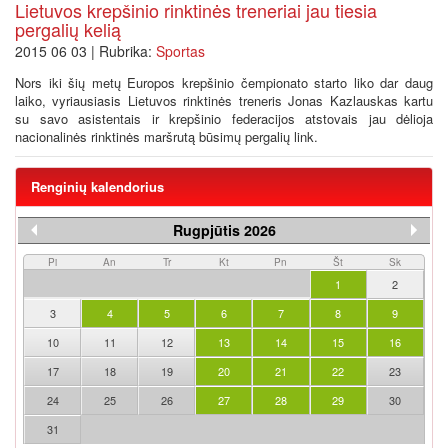
Lietuvos krepšinio rinktinės treneriai jau tiesia
pergalių kelią
2015 06 03 | Rubrika:
Sportas
Nors iki šių metų Europos krepšinio čempionato starto liko dar daug
laiko, vyriausiasis Lietuvos rinktinės treneris Jonas Kazlauskas kartu
su savo asistentais ir krepšinio federacijos atstovais jau dėlioja
nacionalinės rinktinės maršrutą būsimų pergalių link.
Renginių kalendorius
Rugpjūtis 2026
Pi
An
Tr
Kt
Pn
Št
Sk
1
2
3
4
5
6
7
8
9
10
11
12
13
14
15
16
17
18
19
20
21
22
23
24
25
26
27
28
29
30
31