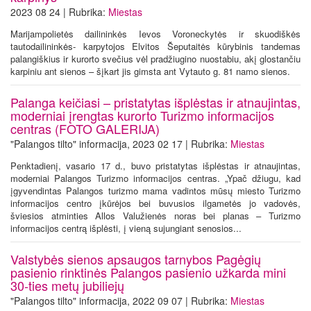
2023 08 24 | Rubrika:
Miestas
Marijampolietės dailininkės Ievos Voroneckytės ir skuodiškės
tautodailininkės- karpytojos Elvitos Šeputaitės kūrybinis tandemas
palangiškius ir kurorto svečius vėl pradžiugino nuostabiu, akį glostančiu
karpiniu ant sienos – šįkart jis gimsta ant Vytauto g. 81 namo sienos.
Palanga keičiasi – pristatytas išplėstas ir atnaujintas,
moderniai įrengtas kurorto Turizmo informacijos
centras (FOTO GALERIJA)
"Palangos tilto" informacija, 2023 02 17 | Rubrika:
Miestas
Penktadienį, vasario 17 d., buvo pristatytas išplėstas ir atnaujintas,
moderniai Palangos Turizmo informacijos centras. „Ypač džiugu, kad
įgyvendintas Palangos turizmo mama vadintos mūsų miesto Turizmo
informacijos centro įkūrėjos bei buvusios ilgametės jo vadovės,
šviesios atminties Allos Valužienės noras bei planas – Turizmo
informacijos centrą išplėsti, į vieną sujungiant senosios...
Valstybės sienos apsaugos tarnybos Pagėgių
pasienio rinktinės Palangos pasienio užkarda mini
30-ties metų jubiliejų
"Palangos tilto" informacija, 2022 09 07 | Rubrika:
Miestas