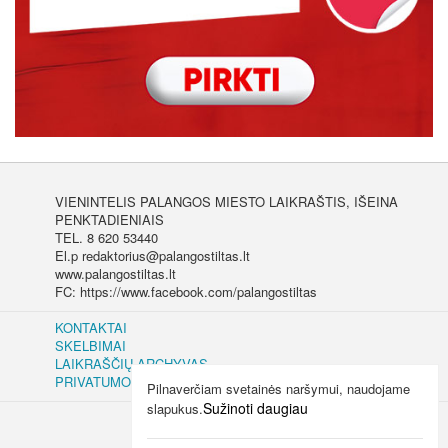
VIENINTELIS PALANGOS MIESTO LAIKRAŠTIS, IŠEINA
PENKTADIENIAIS
TEL. 8 620 53440
El.p redaktorius@palangostiltas.lt
www.palangostiltas.lt
FC: https://www.facebook.com/palangostiltas
KONTAKTAI
SKELBIMAI
LAIKRAŠČIŲ ARCHYVAS
PRIVATUMO IR SLAPUKŲ POLITIKA
Pilnaverčiam svetainės naršymui, naudojame
Sužinoti daugiau
slapukus.