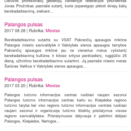
Lietuvos profesionalių gelbėtojų vandenyje federacijos prezidentas
Jonas Pirožnikas pasirašė sutartį, kuria įsipareigojo plėtoti dviejų šalių
bendradarbiavimą, siekiant...
Palangos pulsas
2017 08 28 | Rubrika:
Miestas
Bendradarbiavimo sutartis su VSAT Pakrančių apsaugos rinktine
Palangos miesto savivaldybė ir Valstybės sienos apsaugos tarnybos
Pakrančių apsaugos rinktinė jau ne vienerius metus vykstantį
bendradarbiavimą kultūros ir kitose srityse penktadienį, rugpjūčio 25
dieną, užtvirtino bendradarbiavimo sutartimi. Ją pasirašė miesto meras
Šarūnas Vaitkus ir Valstybės sienos apsaugos...
Palangos pulsas
2017 03 20 | Rubrika:
Miestas
Palangos turizmo informacijos centras ruošiasi naujam sezonui
Palangos turizmo informacijos centras kartu su Klaipėdos regiono
turizmo taryba bei viso regiono turizmo informacijos centrais ruošiasi
naujam sezonui ir organizuoja turizmo išteklių pristatymus visose
regiono savivaldybėse. Pristatymuose dalyvauja ir patirtimi dalijasi
Palangos, Klaipėdos, Neringos...