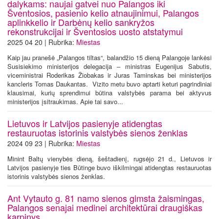
dalykams: naujai gatvei nuo Palangos iki
Šventosios, pasienio kelio atnaujinimui, Palangos
aplinkkelio ir Darbėnų kelio sankryžos
rekonstrukcijai ir Šventosios uosto atstatymui
2025 04 20 | Rubrika:
Miestas
Kaip jau pranešė „Palangos tiltas“, balandžio 15 dieną Palangoje lankėsi
Susisiekimo ministerijos delegacija – ministras Eugenijus Sabutis,
viceministrai Roderikas Žiobakas ir Juras Taminskas bei ministerijos
kancleris Tomas Daukantas. Vizito metu buvo aptarti keturi pagrindiniai
klausimai, kurių sprendimui būtina valstybės parama bei aktyvus
ministerijos įsitraukimas. Apie tai savo...
Lietuvos ir Latvijos pasienyje atidengtas
restauruotas istorinis valstybės sienos ženklas
2024 09 23 | Rubrika:
Miestas
Minint Baltų vienybės dieną, šeštadienį, rugsėjo 21 d., Lietuvos ir
Latvijos pasienyje ties Būtinge buvo iškilmingai atidengtas restauruotas
istorinis valstybės sienos ženklas.
Ant Vytauto g. 81 namo sienos gimsta žaismingas,
Palangos senajai medinei architektūrai draugiškas
karpinys