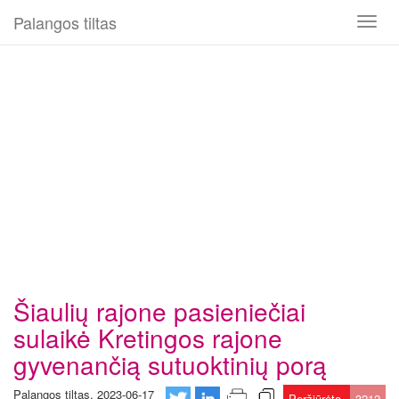
Palangos tiltas
Toggl
naviga
Šiaulių rajone pasieniečiai
sulaikė Kretingos rajone
gyvenančią sutuoktinių porą
Palangos tiltas, 2023-06-17
Peržiūrėta
3212