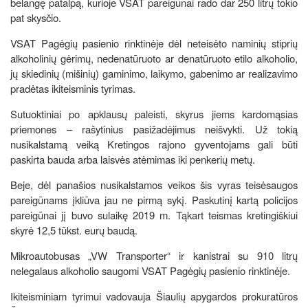
belangę patalpą, kurioje VSAT pareigūnai rado dar 250 litrų tokio
pat skysčio.
VSAT Pagėgių pasienio rinktinėje dėl neteisėto naminių stiprių
alkoholinių gėrimų, nedenatūruoto ar denatūruoto etilo alkoholio,
jų skiedinių (mišinių) gaminimo, laikymo, gabenimo ar realizavimo
pradėtas ikiteisminis tyrimas.
Sutuoktiniai po apklausų paleisti, skyrus jiems kardomąsias
priemones – rašytinius pasižadėjimus neišvykti. Už tokią
nusikalstamą veiką Kretingos rajono gyventojams gali būti
paskirta bauda arba laisvės atėmimas iki penkerių metų.
Beje, dėl panašios nusikalstamos veikos šis vyras teisėsaugos
pareigūnams įkliūva jau ne pirmą sykį. Paskutinį kartą policijos
pareigūnai jį buvo sulaikę 2019 m. Tąkart teismas kretingiškiui
skyrė 12,5 tūkst. eurų baudą.
Mikroautobusas „VW Transporter“ ir kanistrai su 910 litrų
nelegalaus alkoholio saugomi VSAT Pagėgių pasienio rinktinėje.
Ikiteisminiam tyrimui vadovauja Šiaulių apygardos prokuratūros