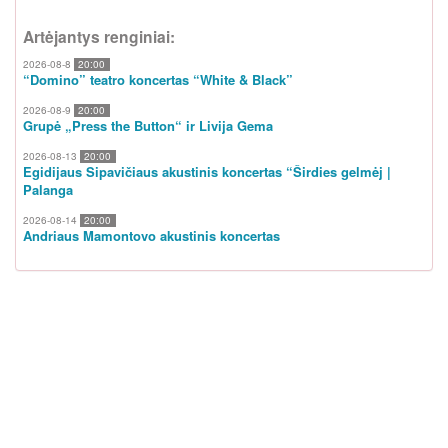
Artėjantys renginiai:
2026-08-8
20:00
“Domino” teatro koncertas “White & Black”
2026-08-9
20:00
Grupė „Press the Button“ ir Livija Gema
2026-08-13
20:00
Egidijaus Sipavičiaus akustinis koncertas “Širdies gelmėj |
Palanga
2026-08-14
20:00
Andriaus Mamontovo akustinis koncertas