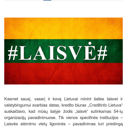
Kasmet sausį, vasarį ir kovą Lietuvai minint šalies laisvei ir
valstybingumui svarbias datas, kredito biuras „Creditinfo Lietuva“
suskaičiavo, kad mūsų šalyje žodis „laisvė“ sutinkamas 54-ių
organizacijų pavadinimuose. Tik vienos specifinės institucijos –
Laisvės atėmimo vietų ligoninės – pavadinimas turi priešingą