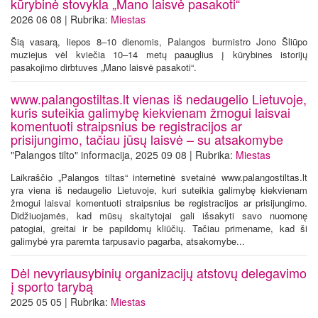
kūrybinė stovykla „Mano laisvė pasakoti“
2026 06 08 | Rubrika:
Miestas
Šią vasarą, liepos 8–10 dienomis, Palangos burmistro Jono Šliūpo
muziejus vėl kviečia 10–14 metų paauglius į kūrybines istorijų
pasakojimo dirbtuves „Mano laisvė pasakoti“.
www.palangostiltas.lt vienas iš nedaugelio Lietuvoje,
kuris suteikia galimybę kiekvienam žmogui laisvai
komentuoti straipsnius be registracijos ar
prisijungimo, tačiau jūsų laisvė – su atsakomybe
"Palangos tilto" informacija, 2025 09 08 | Rubrika:
Miestas
Laikraščio „Palangos tiltas“ internetinė svetainė www.palangostiltas.lt
yra viena iš nedaugelio Lietuvoje, kuri suteikia galimybę kiekvienam
žmogui laisvai komentuoti straipsnius be registracijos ar prisijungimo.
Didžiuojamės, kad mūsų skaitytojai gali išsakyti savo nuomonę
patogiai, greitai ir be papildomų kliūčių. Tačiau primename, kad ši
galimybė yra paremta tarpusavio pagarba, atsakomybe...
Dėl nevyriausybinių organizacijų atstovų delegavimo
į sporto tarybą
2025 05 05 | Rubrika:
Miestas