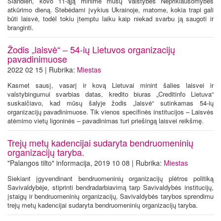
Šiandien, kovo 11-ąją minime mūsų Valstybės Nepriklausomybės
atkūrimo dieną. Stebėdami įvykius Ukrainoje, matome, kokia trapi gali
būti laisvė, todėl tokiu įtemptu laiku kaip niekad svarbu ją saugoti ir
branginti.
Žodis „laisvė“ – 54-ių Lietuvos organizacijų
pavadinimuose
2022 02 15 | Rubrika:
Miestas
Kasmet sausį, vasarį ir kovą Lietuvai minint šalies laisvei ir
valstybingumui svarbias datas, kredito biuras „Creditinfo Lietuva“
suskaičiavo, kad mūsų šalyje žodis „laisvė“ sutinkamas 54-ių
organizacijų pavadinimuose. Tik vienos specifinės institucijos – Laisvės
atėmimo vietų ligoninės – pavadinimas turi priešingą laisvei reikšmę.
Trejų metų kadencijai sudaryta bendruomeninių
organizacijų taryba.
"Palangos tilto" informacija, 2019 10 08 | Rubrika:
Miestas
Siekiant įgyvendinant bendruomeninių organizacijų plėtros politiką
Savivaldybėje, stiprinti bendradarbiavimą tarp Savivaldybės institucijų,
įstaigų ir bendruomeninių organizacijų, Savivaldybės tarybos sprendimu
trejų metų kadencijai sudaryta bendruomeninių organizacijų taryba.