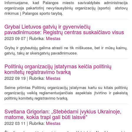
Informuojame, kad Palangos miesto savivaldybės administracija
organizuoja pakartotinį nevyriausybinių organizacijų (sporto) atstovų
rinkimus į Palangos sporto tarybą.
Grybai Lietuvos gatvių ir gyvenviečių
pavadinimuose: Registrų centras suskaičiavo visus
2023 09 07 | Rubrika:
Miestas
Grybų ir grybautojų galima atrasti ne tik miškuose, bet ir mūsų kaimų,
gatvių, takų ar skersgatvių pavadinimuose.
Politinių organizacijų įstatymas keičia politinių
komitetų registravimo tvarką
2022 09 19 | Rubrika:
Miestas
Seime priimtas Politinių organizacijų įstatymas kartu su kitais politinių
organizacijų veiklą reglamentuojančiais aspektais įtvirtino ir pakeistą
politinių komitetų registravimo tvarką.
Svetlana Grigorian: „Stebėdami įvykius Ukrainoje,
matome, kokia trapi gali būti laisvė"
2022 03 11 | Rubrika:
Miestas