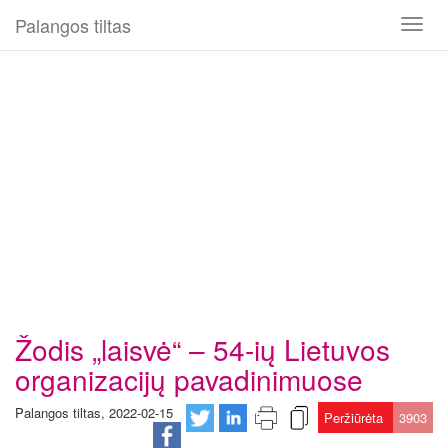
Palangos tiltas
Toggl
naviga
Žodis „laisvė“ – 54-ių Lietuvos
organizacijų pavadinimuose
Palangos tiltas, 2022-02-15
Peržiūrėta
3903