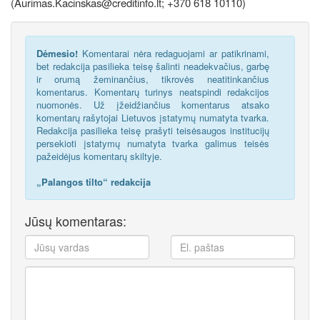
(Aurimas.Kacinskas@creditinfo.lt; +370 618 10110)
Dėmesio!
Komentarai nėra redaguojami ar patikrinami,
bet redakcija pasilieka teisę šalinti neadekvačius, garbę
ir orumą žeminančius, tikrovės neatitinkančius
komentarus. Komentarų turinys neatspindi redakcijos
nuomonės. Už įžeidžiančius komentarus atsako
komentarų rašytojai Lietuvos įstatymų numatyta tvarka.
Redakcija pasilieka teisę prašyti teisėsaugos institucijų
persekioti įstatymų numatyta tvarka galimus teisės
pažeidėjus komentarų skiltyje.
„Palangos tilto“ redakcija
Jūsų komentaras: