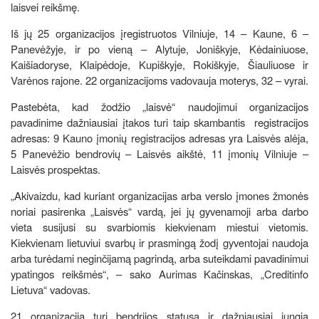
laisvei reikšmę.
Iš jų 25 organizacijos įregistruotos Vilniuje, 14 – Kaune, 6 –
Panevėžyje, ir po vieną – Alytuje, Joniškyje, Kėdainiuose,
Kaišiadoryse, Klaipėdoje, Kupiškyje, Rokiškyje, Šiauliuose ir
Varėnos rajone. 22 organizacijoms vadovauja moterys, 32 – vyrai.
Pastebėta, kad žodžio „laisvė“ naudojimui organizacijos
pavadinime dažniausiai įtakos turi taip skambantis registracijos
adresas: 9 Kauno įmonių registracijos adresas yra Laisvės alėja,
5 Panevėžio bendrovių – Laisvės aikštė, 11 įmonių Vilniuje –
Laisvės prospektas.
„Akivaizdu, kad kuriant organizacijas arba verslo įmones žmonės
noriai pasirenka „Laisvės“ vardą, jei jų gyvenamoji arba darbo
vieta susijusi su svarbiomis kiekvienam miestui vietomis.
Kiekvienam lietuviui svarbų ir prasmingą žodį gyventojai naudoja
arba turėdami neginčijamą pagrindą, arba suteikdami pavadinimui
ypatingos reikšmės“, – sako Aurimas Kačinskas, „Creditinfo
Lietuva“ vadovas.
21 organizacija turi bendrijos statusą ir dažniausiai jungia