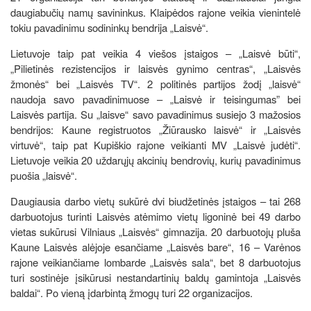
daugiabučių namų savininkus. Klaipėdos rajone veikia vienintelė
tokiu pavadinimu sodininkų bendrija „Laisvė“.
Lietuvoje taip pat veikia 4 viešos įstaigos – „Laisvė būti“,
„Pilietinės rezistencijos ir laisvės gynimo centras“, „Laisvės
žmonės“ bei „Laisvės TV“. 2 politinės partijos žodį „laisvė“
naudoja savo pavadinimuose – „Laisvė ir teisingumas” bei
Laisvės partija. Su „laisve“ savo pavadinimus susiejo 3 mažosios
bendrijos: Kaune registruotos „Žiūrausko laisvė“ ir „Laisvės
virtuvė“, taip pat Kupiškio rajone veikianti MV „Laisvė judėti“.
Lietuvoje veikia 20 uždarųjų akcinių bendrovių, kurių pavadinimus
puošia „laisvė“.
Daugiausia darbo vietų sukūrė dvi biudžetinės įstaigos – tai 268
darbuotojus turinti Laisvės atėmimo vietų ligoninė bei 49 darbo
vietas sukūrusi Vilniaus „Laisvės“ gimnazija. 20 darbuotojų pluša
Kaune Laisvės alėjoje esančiame „Laisvės bare“, 16 – Varėnos
rajone veikiančiame lombarde „Laisvės sala“, bet 8 darbuotojus
turi sostinėje įsikūrusi nestandartinių baldų gamintoja „Laisvės
baldai“. Po vieną įdarbintą žmogų turi 22 organizacijos.