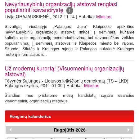
Nevyriausybinių organizacijų atstovai rengiasi
populiarinti savanorystę
1
Livija GRAJAUSKIENĖ , 2012 11 14 | Rubrika:
Miestas
Savaitgalį viešbutyje „Palangos Juzė“ Klaipėdos apskrities
nevyriausybinių organizacijų atstovai rinkosi į seminarą, kuriame
kalbėta apie organizacijų bendradarbiavimą bei savanoriškos veiklos
populiarinimą. Į seminarą atstovus iš Klaipėdos miesto bei rajono,
Skuodo, Šilutės ir Kretingos rajonų ir Palangos sukvietė Kretingos
moterų informacijos ir...
Už modernų kurortą! (Visuomeninių organizacijų
atstovai)
Tėvynės Sąjungos - Lietuvos krikščionių demokratų (TS – LKD)
Palangos skyrius, 2011 01 09 | Rubrika:
Miestas
Šiandien mes pristatome mūsų kandidatų sąraše esančius
visuomeninių organizacijų atstovus.
Renginių kalendorius
Rugpjūtis 2026