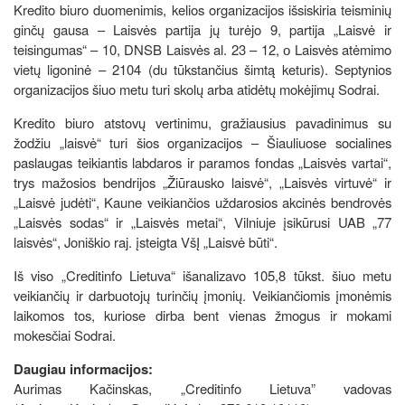
Kredito biuro duomenimis, kelios organizacijos išsiskiria teisminių
ginčų gausa – Laisvės partija jų turėjo 9, partija „Laisvė ir
teisingumas“ – 10, DNSB Laisvės al. 23 – 12, о Laisvės atėmimo
vietų ligoninė – 2104 (du tūkstančius šimtą keturis). Septynios
organizacijos šiuo metu turi skolų arba atidėtų mokėjimų Sodrai.
Kredito biuro atstovų vertinimu, gražiausius pavadinimus su
žodžiu „laisvė“ turi šios organizacijos – Šiauliuose socialines
paslaugas teikiantis labdaros ir paramos fondas „Laisvės vartai“,
trys mažosios bendrijos „Žiūrausko laisvė“, „Laisvės virtuvė“ ir
„Laisvė judėti“, Kaune veikiančios uždarosios akcinės bendrovės
„Laisvės sodas“ ir „Laisvės metai“, Vilniuje įsikūrusi UAB „77
laisvės“, Joniškio raj. įsteigta VšĮ „Laisvė būti“.
Iš viso „Creditinfo Lietuva“ išanalizavo 105,8 tūkst. šiuo metu
veikiančių ir darbuotojų turinčių įmonių. Veikiančiomis įmonėmis
laikomos tos, kuriose dirba bent vienas žmogus ir mokami
mokesčiai Sodrai.
Daugiau informacijos:
Aurimas Kačinskas, „Creditinfo Lietuva” vadovas