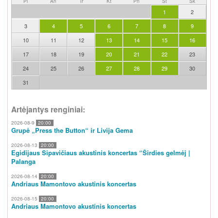
Pi
An
Tr
Kt
Pn
Št
Sk
1
2
3
4
5
6
7
8
9
10
11
12
13
14
15
16
17
18
19
20
21
22
23
24
25
26
27
28
29
30
31
Artėjantys renginiai:
2026-08-9
20:00
Grupė „Press the Button“ ir Livija Gema
2026-08-13
20:00
Egidijaus Sipavičiaus akustinis koncertas “Širdies gelmėj |
Palanga
2026-08-14
20:00
Andriaus Mamontovo akustinis koncertas
2026-08-15
20:00
Andriaus Mamontovo akustinis koncertas