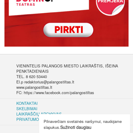
VIENINTELIS PALANGOS MIESTO LAIKRAŠTIS, IŠEINA
PENKTADIENIAIS
TEL. 8 620 53440
El.p redaktorius@palangostiltas.lt
www.palangostiltas.lt
FC: https://www.facebook.com/palangostiltas
KONTAKTAI
SKELBIMAI
LAIKRAŠČIŲ ARCHYVAS
PRIVATUMO IR SLAPUKŲ POLITIKA
Pilnaverčiam svetainės naršymui, naudojame
Sužinoti daugiau
slapukus.