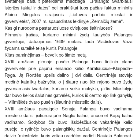
svetainėje baltu.lt pateikiama medžiaga „Palanga: Svarbiausi
istorijos faktai ir datos“ bei praktiškai tuos pačius faktus minintis
Albino Mingėlos straipsnis „Lietuvos paribio miestai ir
gyvenvietės“, 2007 m. spausdintas leidinyje „Žemaičių žemė“.
Kas gi nurodoma pastaruosiuose dviejuose šaltiniuose?
Pirmasis įrašas, kuriame minimi žydų tautybės Palangos
gyventojai, datuojamas 1639 metais: tada Vladislovas Vaza
žydams suteikė teisę kurtis Palangoje.
Kitas paminėjimas – beveik po šimto metų.
XVIII amžiaus pirmoje pusėje Palanga buvo linijinio plano
gyvenvietė prie pajūriu einančio kelio Karaliaučius–Klaipėda–
Ryga. Ją Ronžės upelis dalino į dvi dalis. Centrinėje stovėjo
medinė katalikų bažnyčia, o į šiaurę nuo šio rajono buvo žydų
gyvenamasis kvartalas, kuriame veikė mokykla, pirtis. Miestelyje
dar buvo kelios šalutinės gatvelės, kurios iš centro ėjo link ganyklų
– Vilimiškės dvaro pusėn (šiaurinė miestelio dalis).
XVIII amžiaus pabaigoje Senąja Palanga buvo vadinama
miestelio dalis, įsikūrusi prie Naglio kalno, anuomet Kapų kalnu
vadinamo. Sodybos čia buvo išsidėsčiusios vakarinėje kelio
pusėje, o rytinėje buvo palangiškių daržai. Centrinėje Palangos
dalyje (miestelyje, kuris vėliau pradėtas vadinti Naująja Palanga),