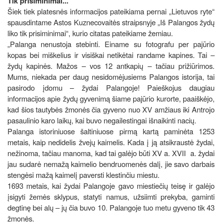
Tik prisiminimai...
Šiek tiek platesnės informacijos pateikiama pernai „Lietuvos ryte“
spausdintame Astos Kuznecovaitės straipsnyje „Iš Palangos žydų
liko tik prisiminimai“, kurio citatas pateikiame žemiau.
„Palanga nenustoja stebinti. Einame su fotografu per pajūrio
kopas bei miškelius ir visiškai netikėtai randame kapines. Tai –
žydų kapinės. Mažos – vos 12 antkapių – tačiau prižiūrimos.
Mums, niekada per daug nesidomėjusiems Palangos istorija, tai
pasirodo įdomu – žydai Palangoje! Paieškojus daugiau
informacijos apie žydų gyvenimą šiame pajūrio kurorte, paaiškėjo,
kad šios tautybės žmonės čia gyveno nuo XV amžiaus iki Antrojo
pasaulinio karo laikų, kai buvo negailestingai išnaikinti nacių.
Palanga istoriniuose šaltiniuose pirmą kartą paminėta 1253
metais, kaip nedidelis žvejų kaimelis. Kada į ją atsikraustė žydai,
nežinoma, tačiau manoma, kad tai galėjo būti XV a. XVII a. žydai
jau sudarė nemažą kaimelio bendruomenės dalį, jie savo darbais
stengėsi mažą kaimelį paversti klestinčiu miestu.
1693 metais, kai žydai Palangoje gavo miestiečių teisę ir galėjo
įsigyti žemės sklypus, statyti namus, užsiimti prekyba, gaminti
degtinę bei alų – jų čia buvo 10. Palangoje tuo metu gyveno tik 43
žmonės.