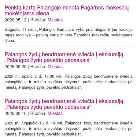
Penktą kartą Palangoje minėta Pagarbos mokesčių
mokėtojams diena
2026 05 12 | Rubrika:
Miestas
Gegužės 11 dieną Palangos Kurhauze vyko prasmingas ir jau tradicija
tapęs renginys – penktą kartą minėta Pagarbos mokesčių mokėtojams
diena.
Palangos žydų bendruomenė kviečia į ekskursiją
„Palangos žydų paveldo pėdsakais“
2025 09 30 | Rubrika:
Miestas
2025 m. spalio 3 d. 17.30 val. Palangos žydų bendruomenė kviečia
palangiškius ir miesto svečius dalyvauti pažintinėje ekskursijoje po
miestą „Palangos žydų paveldo pėdsakais“.
Palangos žydų bendruomenė kviečia į ekskursiją
„Palangos žydų paveldo pėdsakais“
2025 08 10 | Rubrika:
Miestas
2025 m. rugpjūčio 15 d. 14 val. Palangos žydų bendruomenė kviečia
palangiškius ir miesto svečius dalyvauti pažintinėje ekskursijoje po
miestą „Palangos žydų paveldo pėdsakais“.