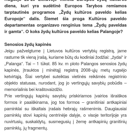
diena, kuri yra sudėtinė Europos Tarybos remiamos
tarptautinės programos „Žydų kultūros paveldo kelias
Europoje“ dalis. Šiemet šia proga Kultūros paveldo
departamentas organizavo renginius tema „Žydų paveldas
ir gamta“. O koks žydų kultūros paveldo kelias Palangoje?
Senosios žydų kapinės
Jeigu pažvelgtume į Lietuvos kultūros vertybių registrą, jame
rastume tik vieną įrašą, kuriame būtų du kodiniai žodžiai: „žydai“ ir
„Palanga“. Tai – 1 tūkst. 85 kv. m ploto Palangos senosios žydų
kapinės, įtrauktos į minėtąjį registrą 2008-ųjų metų rugsėjo
ketvirtąją. Šiai vertybei suteiktas vietinės reikšmės registrinio
objekto statusas, nurodant, jog jo vertingųjų savybių pobūdis –
memorialinis bei kraštovaizdžio.
Prie vertingųjų kapinių savybių priskiriamos įvairios išraiškos
formos ir paaiškinama, jog tos formos – granitiniai antkapiniai
paminklai su iškaltais įrašais hebrajų rašmenimis. Daugiausiai
paminklų stovi kapinių centrinėje dalyje, o visoje teritorijoje yra
nuvirtusių, suskaldytų, susmegusių į žemę antkapinių granitinių
paminklų, jų fragmentų.