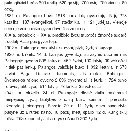
palangiškiai turėjo 600 arklių, 620 galvijų, 700 avių, 780 kiaulių, 80
ožkų.
1881 m. Palangoje buvo 1618 nuolatinių gyventojų, iš jų 273
katalikai, 187 evangelikai, 37 stačiatikiai, 1 121 judėjas. Vienoje
šeimoje vidutiniškai gyvendavo 4-5 žmonės.
XIX a. pabaigoje – XX a. pradžioje žydų tautybės žmonės sudarė
trečdalį Palangos gyventojų.
1902 m. Palangoje pastatyta raudonų plytų žydų sinagoga.
1920 m. birželio 14 d. Latvijos gyventojų surašymo duomenimis
Palangoje gyveno 808 lietuviai, 452 žydai, 100 latvių, 39 vokiečiai
ir tiek pat lenkų. Palangos valsčiuje buvo 1 032 lietuviai ir 673
latviai. Pagal Lietuvos duomenis, tais metais Palangos–
Šventosios rajone gyveno 2 896 gyventojai, iš kurių 1 724 buvo
lietuviai, 550 žydų, 514 latvių, 73 lenkai, 35 vokiečiai.
1941 m. birželio 24 d. Palangoje didelė dalis pasitraukti
nespėjusių žydų tautybės žmonių buvo suimta ir prievarta
uždaryta į sinagogą. Birželio 29 d. 11 žydų buvo sušaudyta
pušyne už Birutės kalno. Tų pačių metų spalio 12 d. Kunigiškių
miške Tilžės operatyvinis būrys sušaudė 200 žydų.