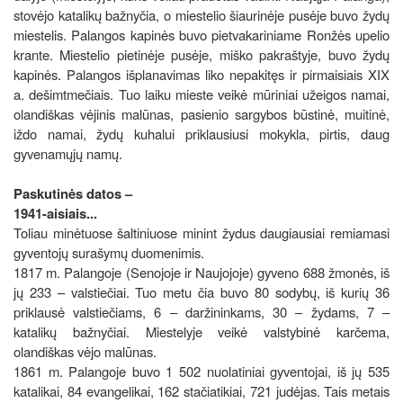
stovėjo katalikų bažnyčia, o miestelio šiaurinėje pusėje buvo žydų
miestelis. Palangos kapinės buvo pietvakariniame Ronžės upelio
krante. Miestelio pietinėje pusėje, miško pakraštyje, buvo žydų
kapinės. Palangos išplanavimas liko nepakitęs ir pirmaisiais XIX
a. dešimtmečiais. Tuo laiku mieste veikė mūriniai užeigos namai,
olandiškas vėjinis malūnas, pasienio sargybos būstinė, muitinė,
iždo namai, žydų kuhalui priklausiusi mokykla, pirtis, daug
gyvenamųjų namų.
Paskutinės datos –
1941-aisiais...
Toliau minėtuose šaltiniuose minint žydus daugiausiai remiamasi
gyventojų surašymų duomenimis.
1817 m. Palangoje (Senojoje ir Naujojoje) gyveno 688 žmonės, iš
jų 233 – valstiečiai. Tuo metu čia buvo 80 sodybų, iš kurių 36
priklausė valstiečiams, 6 – daržininkams, 30 – žydams, 7 –
katalikų bažnyčiai. Miestelyje veikė valstybinė karčema,
olandiškas vėjo malūnas.
1861 m. Palangoje buvo 1 502 nuolatiniai gyventojai, iš jų 535
katalikai, 84 evangelikai, 162 stačiatikiai, 721 judėjas. Tais metais