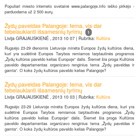
Populiari miesto interneto svetainė www.palangoje.info ieško pirkėjo -
parduodama už 2 500 eurų.
Žydų paveldas Palangoje: tema, vis dar
tebelaukianti išsamesnių tyrimų
1
Livija GRAJAUSKIENĖ , 2013 10 07 | Rubrika:
Kultūra
Rugsėjo 23-29 dienomis Lietuvoje minėta Europos žydų kultūros diena,
kuri yra sudėtinė Europos Tarybos remiamos tarptautinės programos
„Žydų kultūros paveldo kelias Europoje“ dalis. Šiemet šia proga Kultūros
paveldo departamentas organizavo renginius tema „Žydų paveldas ir
gamta“. O koks žydų kultūros paveldo kelias Palangoje?
Žydų paveldas Palangoje: tema, vis dar
tebelaukianti išsamesnių tyrimų
Livija GRAJAUSKIENĖ , 2013 10 03 | Rubrika:
Kultūra
Rugsėjo 23-29 Lietuvoje minėta Europos žydų kultūros diena, kuri yra
sudėtinė Europos Tarybos remiamos tarptautinės programos „Žydų
kultūros paveldo kelias Europoje“ dalis. Šiemet šia proga Kultūros
paveldo departamentas organizavo renginius tema „Žydų paveldas ir
gamta“. O koks žydų kultūros paveldo kelias Palangoje?