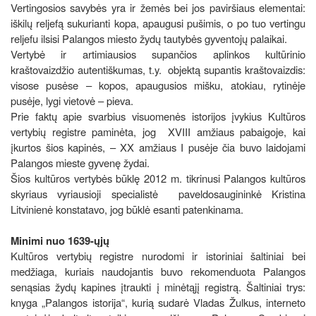
Vertingosios savybės yra ir žemės bei jos paviršiaus elementai:
iškilų reljefą sukurianti kopa, apaugusi pušimis, o po tuo vertingu
reljefu ilsisi Palangos miesto žydų tautybės gyventojų palaikai.
Vertybė ir artimiausios supančios aplinkos kultūrinio
kraštovaizdžio autentiškumas, t.y. objektą supantis kraštovaizdis:
visose pusėse – kopos, apaugusios mišku, atokiau, rytinėje
pusėje, lygi vietovė – pieva.
Prie faktų apie svarbius visuomenės istorijos įvykius Kultūros
vertybių registre paminėta, jog XVIII amžiaus pabaigoje, kai
įkurtos šios kapinės, – XX amžiaus I pusėje čia buvo laidojami
Palangos mieste gyvenę žydai.
Šios kultūros vertybės būklę 2012 m. tikrinusi Palangos kultūros
skyriaus vyriausioji specialistė paveldosaugininkė Kristina
Litvinienė konstatavo, jog būklė esanti patenkinama.
Minimi nuo 1639-ųjų
Kultūros vertybių registre nurodomi ir istoriniai šaltiniai bei
medžiaga, kuriais naudojantis buvo rekomenduota Palangos
senąsias žydų kapines įtraukti į minėtąjį registrą. Šaltiniai trys:
knyga „Palangos istorija“, kurią sudarė Vladas Žulkus, interneto