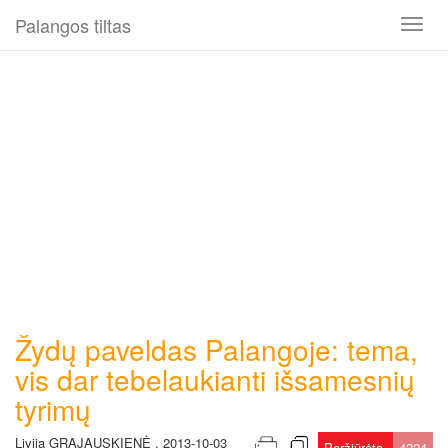
Palangos tiltas
Toggl
naviga
Žydų paveldas Palangoje: tema,
vis dar tebelaukianti išsamesnių
tyrimų
Livija GRAJAUSKIENĖ , 2013-10-03
Peržiūrėta
4224