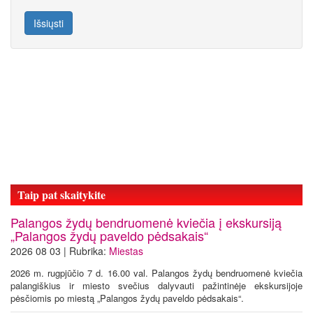
Išsiųsti
Taip pat skaitykite
Palangos žydų bendruomenė kviečia į ekskursiją
„Palangos žydų paveldo pėdsakais“
2026 08 03 | Rubrika:
Miestas
2026 m. rugpjūčio 7 d. 16.00 val. Palangos žydų bendruomenė kviečia
palangiškius ir miesto svečius dalyvauti pažintinėje ekskursijoje
pėsčiomis po miestą „Palangos žydų paveldo pėdsakais“.