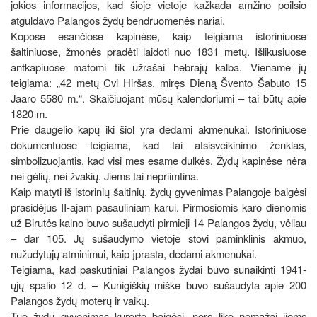
jokios informacijos, kad šioje vietoje kažkada amžino poilsio
atguldavo Palangos žydų bendruomenės nariai.
Kopose esančiose kapinėse, kaip teigiama istoriniuose
šaltiniuose, žmonės pradėti laidoti nuo 1831 metų. Išlikusiuose
antkapiuose matomi tik užrašai hebrajų kalba. Viename jų
teigiama: „42 metų Cvi Hiršas, miręs Dieną Švento Šabuto 15
Jaaro 5580 m.“. Skaičiuojant mūsų kalendoriumi – tai būtų apie
1820 m.
Prie daugelio kapų iki šiol yra dedami akmenukai. Istoriniuose
dokumentuose teigiama, kad tai atsisveikinimo ženklas,
simbolizuojantis, kad visi mes esame dulkės. Žydų kapinėse nėra
nei gėlių, nei žvakių. Jiems tai nepriimtina.
Kaip matyti iš istorinių šaltinių, žydų gyvenimas Palangoje baigėsi
prasidėjus II-ajam pasauliniam karui. Pirmosiomis karo dienomis
už Birutės kalno buvo sušaudyti pirmieji 14 Palangos žydų, vėliau
– dar 105. Jų sušaudymo vietoje stovi paminklinis akmuo,
nužudytųjų atminimui, kaip įprasta, dedami akmenukai.
Teigiama, kad paskutiniai Palangos žydai buvo sunaikinti 1941-
ųjų spalio 12 d. – Kunigiškių miške buvo sušaudyta apie 200
Palangos žydų moterų ir vaikų.
Tuo žydų gyvenimas kurorte baigėsi, nors liko nemažai jiems