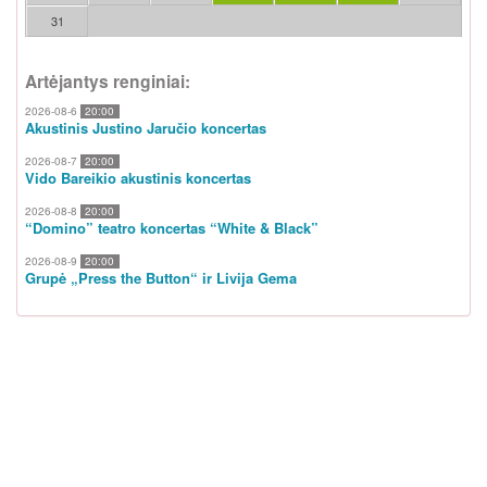
31
Artėjantys renginiai:
2026-08-6
20:00
Akustinis Justino Jaručio koncertas
2026-08-7
20:00
Vido Bareikio akustinis koncertas
2026-08-8
20:00
“Domino” teatro koncertas “White & Black”
2026-08-9
20:00
Grupė „Press the Button“ ir Livija Gema