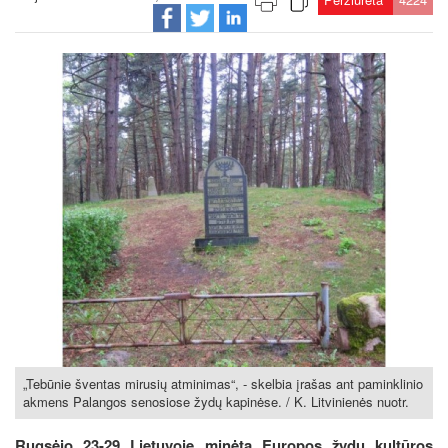
„Tebūnie šventas mirusių atminimas“, - skelbia įrašas ant paminklinio
akmens Palangos senosiose žydų kapinėse. / K. Litvinienės nuotr.
Rugsėjo 23-29 Lietuvoje minėta Europos žydų kultūros