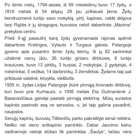
Po šimto metų, 1794-aisiais, iš 69 miestelėnų buvo 17 žydų, o
1816 metais iš 54 sklypų 29 jau priklausė jiems. Žydų
bendruomenė turėjo savo mokyklą, pirtį, kapines, valdė sklypus
tarp Rąžės ir jų sinagogos, buvusios netoli dabartinės „Maxima“
prekybos centro.
Prieš II-ąjį pasaulinį karą žydų gyvenamasis rajonas apėmė
dabartines Kretingos, Vytauto ir Turgaus gatves. Palangoje
gyveno apie pusantro šimto žydų šeimų. Iš jų 62 savininkai
užsiėmė namų ūkiu, 36 turėjo gintaro dirbtuves, 8 turėjo
krautuves, buvo 13 pirklių, 3 kurpiai, 2 mokytojai, 2 gydytojai, 4
mėsininkai, 5 vežikai, 14 darbininkų, 3 žemdirbiai. Žydams taip pat
priklausė vaistinė, kirpykla, viešbutis.
1935 m. žydas Livijas Palangoje įkūrė pirmąją limonado dirbtuvę,
kuri buvo prie Kurhauzo, o 1936 metais Eta Gutmanienė J.
Basanavičiaus gatvėje pastatė pirmąją elektrinę. Mūsų surastos
kapinės pasirodo esą ne senosios, o, jei taip galima pavadinti,
naujosios.
Senųjų kapinių, buvusių Tiškevičių parko pakraštyje senai nebėra.
Neliko nei vieno antkapinio paminklo. Dabar Jaunimo kalnu
vadinamoje vietoje stūkso tik paminklas „Šaulys“, tačiau nėra