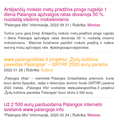
Artėjančių mokslo metų pradžios proga rugsėjo 1
diena Palangos apžvalgos ratas dovanoja 50 %
nuolaidą visiems moksleiviams
"Palangos tilto" informacija, 2022 08 31 | Rubrika:
Miestas
Turime jums gerą žinią! Artėjančių mokslo metų pradžios proga rugsėjo
1 diena Palangos apžvalgos ratas dovanoja 50 % nuolaidą visiems
moksleiviams Maloniai kviečiame pasitikti mokslo pradžią ir rudens
sezoną mūsų apžvalgos rate. #palangosapzvalgosratas
www.palangostiltas.lt projektui „Žydų kultūros
paveldas Palangoje“ – SRTRF 2000 eurų parama
2022 01 26 | Rubrika:
Kultūra
„Palangos tiltas“ – vienintelė Palangos žiniasklaidos priemonė, kuriai
buvo skirta Spaudos, radijo ir televizijos rėmimo fondo (SRTRF) parama
2022 metais. „Palangos tilto“ svetainės www.palangostiltas.lt projektui
„Žydų kultūros paveldas Palangoje“ buvo skirta 2 000 eurų.
Už 2 500 eurų parduodama Palangos interneto
svetainė www.palangoje.info
"Palangos tilto" informacija, 2020 02 24 | Rubrika:
Miestas