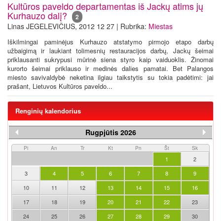
Kultūros paveldo departamentas iš Jackų atims jų
Kurhauzo dalį?
2
Linas JEGELEVIČIUS, 2012 12 27 | Rubrika:
Miestas
Iškilmingai paminėjus Kurhauzo atstatymo pirmojo etapo darbų
užbaigimą ir laukiant tolimesnių restauracijos darbų, Jackų šeimai
priklausanti sukrypusi mūrinė siena styro kaip vaiduoklis. Žinomai
kurorto šeimai priklauso ir medinės dalies pamatai. Bet Palangos
miesto savivaldybė neketina ilgiau taikstytis su tokia padėtimi: jai
prašant, Lietuvos Kultūros paveldo...
Renginių kalendorius
Rugpjūtis 2026
Pi
An
Tr
Kt
Pn
Št
Sk
1
2
3
4
5
6
7
8
9
10
11
12
13
14
15
16
17
18
19
20
21
22
23
24
25
26
27
28
29
30