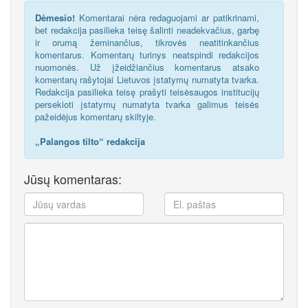
Dėmesio!
Komentarai nėra redaguojami ar patikrinami,
bet redakcija pasilieka teisę šalinti neadekvačius, garbę
ir orumą žeminančius, tikrovės neatitinkančius
komentarus. Komentarų turinys neatspindi redakcijos
nuomonės. Už įžeidžiančius komentarus atsako
komentarų rašytojai Lietuvos įstatymų numatyta tvarka.
Redakcija pasilieka teisę prašyti teisėsaugos institucijų
persekioti įstatymų numatyta tvarka galimus teisės
pažeidėjus komentarų skiltyje.
„Palangos tilto“ redakcija
Jūsų komentaras: