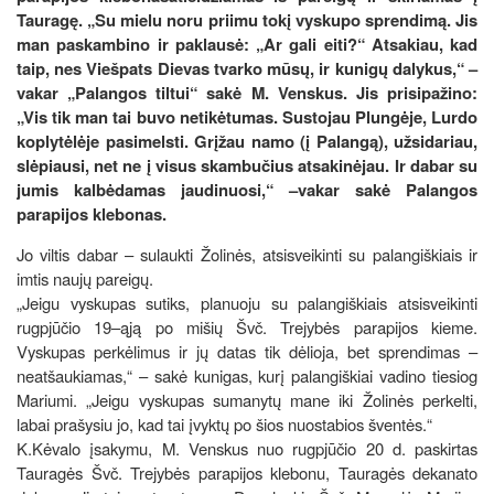
Tauragę. „Su mielu noru priimu tokį vyskupo sprendimą. Jis
man paskambino ir paklausė: „Ar gali eiti?“ Atsakiau, kad
taip, nes Viešpats Dievas tvarko mūsų, ir kunigų dalykus,“ –
vakar „Palangos tiltui“ sakė M. Venskus. Jis prisipažino:
„Vis tik man tai buvo netikėtumas. Sustojau Plungėje, Lurdo
koplytėlėje pasimelsti. Grįžau namo (į Palangą), užsidariau,
slėpiausi, net ne į visus skambučius atsakinėjau. Ir dabar su
jumis kalbėdamas jaudinuosi,“ –vakar sakė Palangos
parapijos klebonas.
Jo viltis dabar – sulaukti Žolinės, atsisveikinti su palangiškiais ir
imtis naujų pareigų.
„Jeigu vyskupas sutiks, planuoju su palangiškiais atsisveikinti
rugpjūčio 19–ąją po mišių Švč. Trejybės parapijos kieme.
Vyskupas perkėlimus ir jų datas tik dėlioja, bet sprendimas –
neatšaukiamas,“ – sakė kunigas, kurį palangiškiai vadino tiesiog
Mariumi. „Jeigu vyskupas sumanytų mane iki Žolinės perkelti,
labai prašysiu jo, kad tai įvyktų po šios nuostabios šventės.“
K.Kėvalo įsakymu, M. Venskus nuo rugpjūčio 20 d. paskirtas
Tauragės Švč. Trejybės parapijos klebonu, Tauragės dekanato