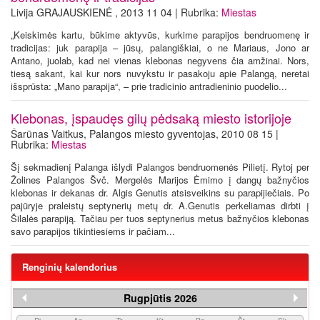
Livija GRAJAUSKIENĖ , 2013 11 04 | Rubrika:
Miestas
„Keiskimės kartu, būkime aktyvūs, kurkime parapijos bendruomenę ir
tradicijas: juk parapija – jūsų, palangiškiai, o ne Mariaus, Jono ar
Antano, juolab, kad nei vienas klebonas negyvens čia amžinai. Nors,
tiesą sakant, kai kur nors nuvykstu ir pasakoju apie Palangą, neretai
išsprūsta: „Mano parapija“, – prie tradicinio antradieninio puodelio...
Klebonas, įspaudęs gilų pėdsaką miesto istorijoje
Šarūnas Vaitkus, Palangos miesto gyventojas, 2010 08 15 |
Rubrika:
Miestas
Šį sekmadienį Palanga išlydi Palangos bendruomenės Pilietį. Rytoj per
Žolines Palangos Švč. Mergelės Marijos Ėmimo į dangų bažnyčios
klebonas ir dekanas dr. Algis Genutis atsisveikins su parapijiečiais. Po
pajūryje praleistų septynerių metų dr. A.Genutis perkeliamas dirbti į
Šilalės parapiją. Tačiau per tuos septynerius metus bažnyčios klebonas
savo parapijos tikintiesiems ir pačiam...
Renginių kalendorius
Rugpjūtis 2026