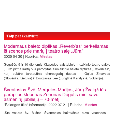
Taip pat skaitykite
Modernaus baleto diptikas „Reverb’as“ perkeliamas
iš scenos prie marių į teatro salę „Jūra“
2025 04 30 | Rubrika:
Miestas
Gegužės 9 ir 10 dienomis Klaipėdos valstybinio muzikinio teatro salėje
„Jūra“ pirmą kartą bus parodytas šiuolaikinio baleto diptikas „Reverb‘as“,
kurį sukūrė tarptautinis choreografų duetas – Gajus Žmavcas
(Slovėnija, Lietuva) ir Douglasas Lee (Jungtinė Karalystė, Vokietija).
Šventosios Švč. Mergelės Marijos, Jūrų Žvaigždės
parapijos klebonas Zenonas Degutis mini savo
asmeninį jubiliejų – 70-metį
"Palangos tilto" informacija, 2022 07 21 | Rubrika:
Miestas
„Šio vakaro šv. Mišios Šventosios bažnyčioje buvo ypatingos –