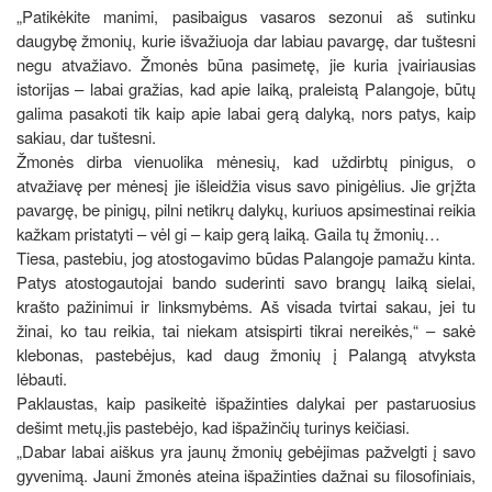
„Patikėkite manimi, pasibaigus vasaros sezonui aš sutinku
daugybę žmonių, kurie išvažiuoja dar labiau pavargę, dar tuštesni
negu atvažiavo. Žmonės būna pasimetę, jie kuria įvairiausias
istorijas – labai gražias, kad apie laiką, praleistą Palangoje, būtų
galima pasakoti tik kaip apie labai gerą dalyką, nors patys, kaip
sakiau, dar tuštesni.
Žmonės dirba vienuolika mėnesių, kad uždirbtų pinigus, o
atvažiavę per mėnesį jie išleidžia visus savo pinigėlius. Jie grįžta
pavargę, be pinigų, pilni netikrų dalykų, kuriuos apsimestinai reikia
kažkam pristatyti – vėl gi – kaip gerą laiką. Gaila tų žmonių…
Tiesa, pastebiu, jog atostogavimo būdas Palangoje pamažu kinta.
Patys atostogautojai bando suderinti savo brangų laiką sielai,
krašto pažinimui ir linksmybėms. Aš visada tvirtai sakau, jei tu
žinai, ko tau reikia, tai niekam atsispirti tikrai nereikės,“ – sakė
klebonas, pastebėjus, kad daug žmonių į Palangą atvyksta
lėbauti.
Paklaustas, kaip pasikeitė išpažinties dalykai per pastaruosius
dešimt metų,jis pastebėjo, kad išpažinčių turinys keičiasi.
„Dabar labai aiškus yra jaunų žmonių gebėjimas pažvelgti į savo
gyvenimą. Jauni žmonės ateina išpažinties dažnai su filosofiniais,