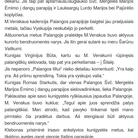
dekanu. Jis taip pat aptarnausDauglaukio Švč. Mergelės Marijos
Ėmimo į dangų parapiją ir Lauksargių Lurdo Marijos bei Pajūrėlio
koplyčias.
M.Venskaus kadencija Palangos parapijoje baigėsi jau praėjusiais
metais, tačiau Vyskupija neskubėjo jo perkelti.
Aštuonerius metus Palangoje praleidęs M.Venskus buvo aktyvus
kurorto bendruomenės narys. Jis itin gerai sutarė su meru Šarūnu
Vaitkumi.
Kunigas Virginijus Būta, kartu su M. Venskumi rūpinęsis
palangiškių sielovada, taip pat yra perkeliamas – į Šilalę.
Jis nepanoro „Palangos tiltui“ nieko detaliau komentuoti: „Yra kaip
yra. Aš priimu sprendimą. Tokia yra vyskupo valia.“
Kunigas Romas Starkutis, dar vienas Palangos Švč. Mergelės
Marijos Ėmimo į dangų parapijos sielovadininkas, lieka Palangoje.
Paklaustas apie savo kunigystės ryškiausius įspaudus Palangoje,
M. Venskus buvo kuklus: „Tegul apie juos sprendžia patys
palangiškiai. Man atrodo, kad pavyko tinkamai tęsti mano
pirmtako čia pradėtus darbus. Aš stengiausi būti aktyvus
bendruomenės narys.“
Klebonas prisiminė irsavo ankstyvios kunigystės metus, kai
tikėjimo aveles ganė vienoje Italijos parapijoje.