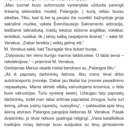
„Man tuomet buvo suformuota vyresnybės užduotis parengti
tinkamą sielovados modelį Palangoje, į kurią vėliau buvau
atkeltas. Tikiu, kad šį bei tą pavyko čia nuveikti: bažnyčioje groja
sakralinė muzika, vyksta Švenčiausiojo Sakramento adoracija,
leidžiame laikraštuką, maldų tekstus siūlome angliškai, vokiškai,
lenkiškai, rusiškai, tik į latvių kalbą nespėjome išversti,“ – sakė M.
Venskus. „Dabar tereikia į veiklų gelmę eiti.“
M. Venskus sakė, kad Tauragėje tėra dukart buvęs.
„Dalyvavau ten vieno kunigo mamos laidotuvėse. O labai senai –
rekolekcijose,“ – prisiminė M. Venskus.
Gerbiamas Marius visada mielai bendravo su „Palangos tiltu.“
„Aš iš paprastų darbininkų šeimos. Abu mano tėvai dirbo
autotransporto įmonėje. Dabar jau tiksliai tos įmonės pavadinimo
nepasakysiu. Mama skirstė vilkikų vairuotojams krovinius, o tėtis
buvo vairuotojas. Turiu vyresnę seserį. Užaugau tarp paprastų
darbininkų, todėl man labai artimas paprastas žmogus, kuris turi
šeimą, pilnas įvairių rūpesčių, nusivylimų“, – paklaustas apie tėvų
šeimą atviravo Palangos parapijos klebonas M. Venskus. Pasak
dvasininko, jo tėvai nebuvo ypatingai religingi: „Visos katalikiškos
tradicijos mūsų šeimoje buvo susijusios su tėvų gimtosiomis