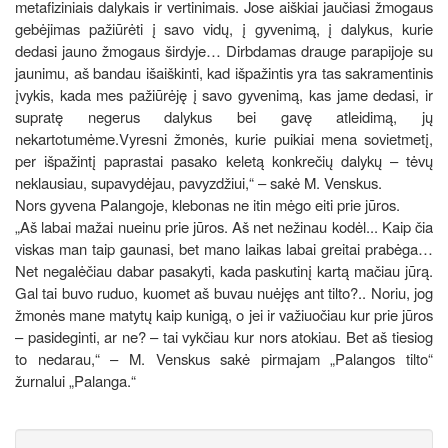
metafiziniais dalykais ir vertinimais. Jose aiškiai jaučiasi žmogaus
gebėjimas pažiūrėti į savo vidų, į gyvenimą, į dalykus, kurie
dedasi jauno žmogaus širdyje… Dirbdamas drauge parapijoje su
jaunimu, aš bandau išaiškinti, kad išpažintis yra tas sakramentinis
įvykis, kada mes pažiūrėję į savo gyvenimą, kas jame dedasi, ir
supratę negerus dalykus bei gavę atleidimą, jų
nekartotumėme.Vyresni žmonės, kurie puikiai mena sovietmetį,
per išpažintį paprastai pasako keletą konkrečių dalykų – tėvų
neklausiau, supavydėjau, pavyzdžiui,“ – sakė M. Venskus.
Nors gyvena Palangoje, klebonas ne itin mėgo eiti prie jūros.
„Aš labai mažai nueinu prie jūros. Aš net nežinau kodėl... Kaip čia
viskas man taip gaunasi, bet mano laikas labai greitai prabėga…
Net negalėčiau dabar pasakyti, kada paskutinį kartą mačiau jūrą.
Gal tai buvo ruduo, kuomet aš buvau nuėjęs ant tilto?.. Noriu, jog
žmonės mane matytų kaip kunigą, o jei ir važiuočiau kur prie jūros
– pasideginti, ar ne? – tai vykčiau kur nors atokiau. Bet aš tiesiog
to nedarau,“ – M. Venskus sakė pirmajam „Palangos tilto“
žurnalui „Palanga.“