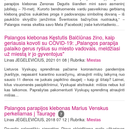
parapijos klebonas Zenonas Degutis šiandien mini savo asmeninį
jubiliejų – 70-metį. Kurorto bendruomenės vardu pasveikinau gerbiamą
kleboną gražios sukakties proga ir padovanojau simbolinę dovaną – iš
paukščio skrydžio įamžintos Šventosios bažnyčios nuotrauką,“ –
Palangos meras skelbia savo Meta (Facebook) įraše ketvirtadienio...
Palangos klebonas Kęstutis Balčiūnas žino, kaip
geriausia kovoti su COVID-19: „Palangos parapija
palaiko gerus ryšius su miesto vadovais, meldžiasi
už miestą ir jo gyventojus"
Linas JEGELEVIČIUS, 2021 01 08 | Rubrika:
Miestas
Lietuvos Vyskupų sprendimas pačiame koronaviruso pandemijos
įkarštyje, nepasaint karantino suvaržymų, atnaujinti mišių laikymą nuo
sausio 11 dienos ne juokais papiktino daugelį – kaip gi šitaip? Laimei,
kilus visuomenės pasipiktinimui, Vyskupai atsitraukė: mišios nebus kol
kas laikomos. Paprašytas pakomentuoti Vyskupų sprendimą atnaujinti
mišias...
Palangos parapijos klebonas Marius Venskus
perkeliamas į Tauragę
7
Linas JEGELEVIČIUS, 2018 07 12 | Rubrika:
Miestas
Daugelio palangiškių simpatijas Dievo skleidžiama meile užkariavęs