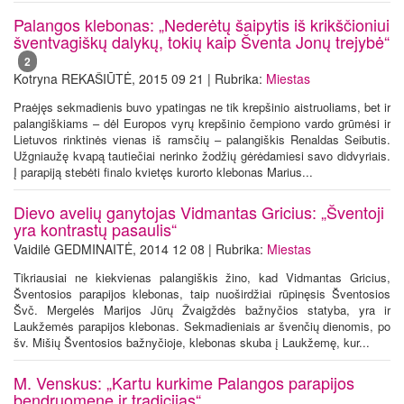
Palangos klebonas: „Nederėtų šaipytis iš krikščioniui
šventvagiškų dalykų, tokių kaip Šventa Jonų trejybė“
2
Kotryna REKAŠIŪTĖ, 2015 09 21 | Rubrika:
Miestas
Praėjęs sekmadienis buvo ypatingas ne tik krepšinio aistruoliams, bet ir
palangiškiams – dėl Europos vyrų krepšinio čempiono vardo grūmėsi ir
Lietuvos rinktinės vienas iš ramsčių – palangiškis Renaldas Seibutis.
Užgniaužę kvapą tautiečiai nerinko žodžių gėrėdamiesi savo didvyriais.
Į parapiją stebėti finalo kvietęs kurorto klebonas Marius...
Dievo avelių ganytojas Vidmantas Gricius: „Šventoji
yra kontrastų pasaulis“
Vaidilė GEDMINAITĖ, 2014 12 08 | Rubrika:
Miestas
Tikriausiai ne kiekvienas palangiškis žino, kad Vidmantas Gricius,
Šventosios parapijos klebonas, taip nuoširdžiai rūpinęsis Šventosios
Švč. Mergelės Marijos Jūrų Žvaigždės bažnyčios statyba, yra ir
Laukžemės parapijos klebonas. Sekmadieniais ar švenčių dienomis, po
šv. Mišių Šventosios bažnyčioje, klebonas skuba į Laukžemę, kur...
M. Venskus: „Kartu kurkime Palangos parapijos
bendruomenę ir tradicijas“