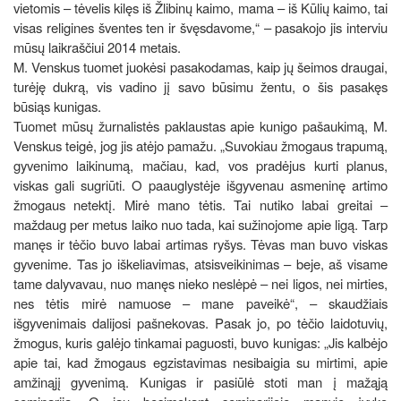
vietomis – tėvelis kilęs iš Žlibinų kaimo, mama – iš Kūlių kaimo, tai
visas religines šventes ten ir švęsdavome,“ – pasakojo jis interviu
mūsų laikraščiui 2014 metais.
M. Venskus tuomet juokėsi pasakodamas, kaip jų šeimos draugai,
turėję dukrą, vis vadino jį savo būsimu žentu, o šis pasakęs
būsiąs kunigas.
Tuomet mūsų žurnalistės paklaustas apie kunigo pašaukimą, M.
Venskus teigė, jog jis atėjo pamažu. „Suvokiau žmogaus trapumą,
gyvenimo laikinumą, mačiau, kad, vos pradėjus kurti planus,
viskas gali sugriūti. O paauglystėje išgyvenau asmeninę artimo
žmogaus netektį. Mirė mano tėtis. Tai nutiko labai greitai –
maždaug per metus laiko nuo tada, kai sužinojome apie ligą. Tarp
manęs ir tėčio buvo labai artimas ryšys. Tėvas man buvo viskas
gyvenime. Tas jo iškeliavimas, atsisveikinimas – beje, aš visame
tame dalyvavau, nuo manęs nieko neslėpė – nei ligos, nei mirties,
nes tėtis mirė namuose – mane paveikė“, – skaudžiais
išgyvenimais dalijosi pašnekovas. Pasak jo, po tėčio laidotuvių,
žmogus, kuris galėjo tinkamai paguosti, buvo kunigas: „Jis kalbėjo
apie tai, kad žmogaus egzistavimas nesibaigia su mirtimi, apie
amžinąjį gyvenimą. Kunigas ir pasiūlė stoti man į mažąją