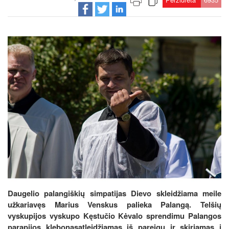
Daugelio palangiškių simpatijas Dievo skleidžiama meile
užkariavęs Marius Venskus palieka Palangą. Telšių
vyskupijos vyskupo Kęstučio Kėvalo sprendimu Palangos
parapijos klebonasatleidžiamas iš pareigų ir skiriamas į