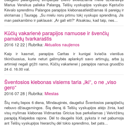
Marius Venskus palieka Palangą. Telšių vyskupijos vyskupo Kęstučio
Kėvalo sprendimu Palangos parapijos klebonasatleidžiamas iš pareigų ir
skiriamas į Tauragę. „Su mielu noru priimu tokį vyskupo sprendimą. Jis
man paskambino ir paklausė: „Ar gali eiti?“ Atsakiau, kad taip, nes...
Kūčių vakarienė parapijos namuose ir švenčių
pamaldų tvarkaraštis
2016 12 22 | Rubrika:
Aktualios naujienos
Kaip ir kasmet, parapijos Caritas ir kunigai kviečia vienišus
tikinčiuosius, kurie neturi galimybės aplankyti savo artimųjų, arba jų
artimieji negali grįžti namo, Kūčių vakarienei į parapijos namus gruodžio
24 d. 16.00 val.
Šventosios klebonas visiems taria „iki“, o ne „viso
gero“
2016 07 28 | Rubrika:
Miestas
Šių metų liepos 6 diena, Mindauginės, daugeliui Šventosios parapijiečių
nebuvo džiaugsmingos. Šią dieną iš Telšių vyskupijos atėjo žinia, kad
visų mylimas klebonas Vidmantas Gricius bus perkeliamas į Veiviržėnų
parapiją Klaipėdos rajone. Dėl to daugelis liūdi, pyksta ir net paburnoja
ant Telšių vyskupijos hierarchų dėl tokio sprendimo, bet pats...