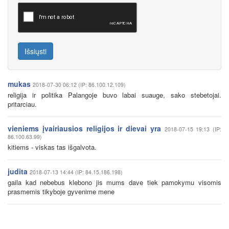
Išsiųsti
mukas
2018-07-30 06:12 (IP: 86.100.12.109)
religija ir politika Palangoje buvo labai suauge, sako stebetojai.
pritarciau.
vieniems įvairiausios religijos ir dievai yra
2018-07-15 19:13 (IP:
86.100.63.99)
kitiems - viskas tas išgalvota.
judita
2018-07-13 14:44 (IP: 84.15.186.198)
gaila kad nebebus klebono jis mums dave tiek pamokymu visomis
prasmemis tikyboje gyvenime mene