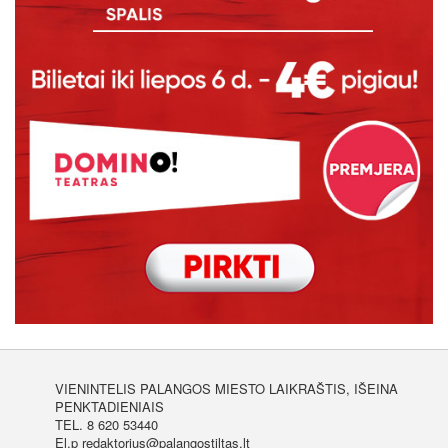
VIENINTELIS PALANGOS MIESTO LAIKRAŠTIS, IŠEINA
PENKTADIENIAIS
TEL. 8 620 53440
El.p redaktorius@palangostiltas.lt