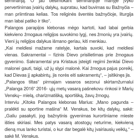
seminariją. O jau besimokant seminarijoje manyje įvyko
pervertinimas įvairių dalykų, supratau, kad buvimas su Bažnyčia –
man priimtinas kelias. Tos religinės šventės bažnyčioje, liturgija
man labai patiko ir tiko“.
Palangos parapijos klebonas mėgo kartoti, kad labai gerbia
kiekvieno žmogaus religijos suvokimo lygį, nes žmonių yra įvairių.
Vieni jų religijos dalykus išmano geriau, kiti menkiau.
„Kai meldiesi mažame ratelyje, kartais suvoki, kad meldiesi
vienas. Sakramentai – fizinis Dievo prisilietimas prie žmogaus
gyvenimo. Sakramentai yra Kristaus įsteigti regimi ženklai Dievo
malonei gauti, taigi, už jų slypi malonė. Kai žmogus pajus poreikį,
kad Dievas jį apkabintų, jis norės eiti sakramentų“, – įsitikinęs jis.
„Palangos tiltas“ pirmajam vasaros sezonui skirtamžurnalui
„Palanga 2016“ 2016- ųjų metų vasarą pašnekovu rinkosi ir Marių
Venskų– mielą, charizmatišką, sportišką, žavų žmogų.
Interviu „Kitoks Palangos klebonas Marius: „Mano pagunda –
pralėkti su sportine mašina“ M. Venskus, be kitų dalykų, sakė:
„Galiu pasakyti, jog bažnytinis gyvenimas kurortiniame mieste
išties skiriasi. Mes patys vasarą atostogų neturime, kiekvieną
dieną mus lanko turistai, o kur dar begalė kitų įvairiausių veiklų,“ –
sakė M. Venskus.