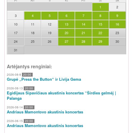
Pi
An
Tr
Kt
Pn
Št
Sk
1
2
3
4
5
6
7
8
9
10
11
12
13
14
15
16
17
18
19
20
21
22
23
24
25
26
27
28
29
30
31
Artėjantys renginiai:
2026-08-9
20:00
Grupė „Press the Button“ ir Livija Gema
2026-08-13
20:00
Egidijaus Sipavičiaus akustinis koncertas “Širdies gelmėj |
Palanga
2026-08-14
20:00
Andriaus Mamontovo akustinis koncertas
2026-08-15
20:00
Andriaus Mamontovo akustinis koncertas