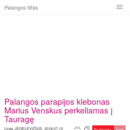
Palangos tiltas
Toggl
naviga
Palangos parapijos klebonas
Marius Venskus perkeliamas į
Tauragę
Linas JEGELEVIČIUS, 2018-07-12
Peržiūrėta
6935