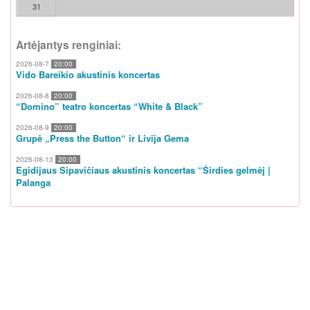
31
Artėjantys renginiai:
2026-08-7
20:00
Vido Bareikio akustinis koncertas
2026-08-8
20:00
“Domino” teatro koncertas “White & Black”
2026-08-9
20:00
Grupė „Press the Button“ ir Livija Gema
2026-08-13
20:00
Egidijaus Sipavičiaus akustinis koncertas “Širdies gelmėj |
Palanga