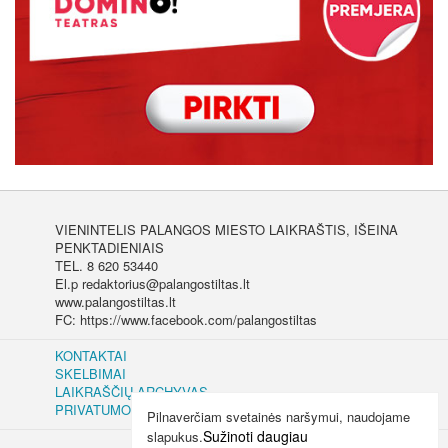
VIENINTELIS PALANGOS MIESTO LAIKRAŠTIS, IŠEINA
PENKTADIENIAIS
TEL. 8 620 53440
El.p redaktorius@palangostiltas.lt
www.palangostiltas.lt
FC: https://www.facebook.com/palangostiltas
KONTAKTAI
SKELBIMAI
LAIKRAŠČIŲ ARCHYVAS
PRIVATUMO IR SLAPUKŲ POLITIKA
Pilnaverčiam svetainės naršymui, naudojame
Sužinoti daugiau
slapukus.