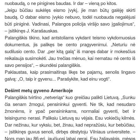
nuobaudą, o ne pinigines baudas. Ir dar – vieną po kitos.
„Jeigu būčiau sukėlęs eismo įvykį, jie man būtų galėję skirti
baudą. O dabar eismo įvykio nebuvo, todėl nuobauda negalėjusi
būti piniginė. Vadinasi, Palangos policija viršijo savo įgaliojimus“,
– įsitikinęs J. Karašauskas.
Palangiškis tikino, kad antstoliams vykdant teismo vykdomuosius
dokumentus, jis palikęs be cento pragyvenimui. „Neturiu nė
sudilusio cento. Dar „per kitą galą“ iš manęs dabar ir mokesčius
reikalauja susimokėti. Jau trečias mėnuo, kai nematau nė cento iš
savo pensijos“, – skundėsi palangiškis.
Paklaustas, kaip prasimaitinąs likęs be pajamų, senolis lingavo
galvą: „O, taip ir gyvenu... Parašykite, kad einu vogti“.
Dešimt metų gyveno Amerikoje
Palangiškis tvirtino „netveriąs“ kuo greičiau palikti Lietuvą. „Sunku
čia senam žmogui, pensininkui gyventi. Ne tik, kad nesudaro
žmonėms, ir ypač pensininkams, normaliai gyventi, bet ir
teisingumo nerasi. Paliksiu Lietuvą su vėjais. Esu vokiečių kilmės.
Dar nežinau, kur vyksiu, bet, žinau, kad nepražūsiu, kur bebūčiau,
– įsitikinęs guvus senoli, dirbęs dėstytoju Vilniaus universitete. –
Nors man jau 86-eri, jaučiuosi labai gerai. Esu žaliavalgis, mėsos