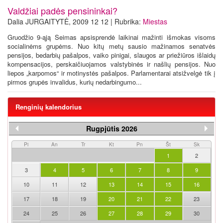
Valdžiai padės pensininkai?
Dalia JURGAITYTĖ, 2009 12 12 | Rubrika:
Miestas
Gruodžio 9-ąją Seimas apsisprendė laikinai mažinti išmokas visoms
socialinėms grupėms. Nuo kitų metų sausio mažinamos senatvės
pensijos, bedarbių pašalpos, vaiko pinigai, slaugos ar priežiūros išlaidų
kompensacijos, perskaičiuojamos valstybinės ir našlių pensijos. Nuo
liepos „karpomos“ ir motinystės pašalpos. Parlamentarai atsižvelgė tik į
pirmos grupės invalidus, kurių nedarbingumo...
Renginių kalendorius
Rugpjūtis 2026
Pi
An
Tr
Kt
Pn
Št
Sk
1
2
3
4
5
6
7
8
9
10
11
12
13
14
15
16
17
18
19
20
21
22
23
24
25
26
27
28
29
30