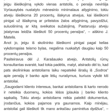
jeigu išieškojimą vykdo vienas antstolis, o pensija neviršija
Vyriausybės nustatyto mėnesinio minimalaus atlyginimo, tokiu
atveju išieškoma 20 procentų, išskyrus atvejus, kai išieškomi
pinigai už išlaikymą ar priteistos žalos atlyginimą, pavyzdžiui,
suluošinimą ar kitą sveikatos sužalojimą. Pastaruoju atveju
įstatymas leidžia išieškoti 50 procentų pensijos“, – aiškino J.
Matelis.
Anot jo, jeigu iš skolininko išieškomi pinigai pagal kelias
vykdomąsias teismo bylas, negalima nuskaityti daugiau kaip 50
procentų pensijos.
Pasiteiravus dėl J. Karašausko atvejo, Antstolių rūmų
konsultantas svarstė, kad tokia padėtis, matyt, atsirado dėl to, kad
pats skolininkas antstoliams laiku nepateikė išrašų iš „Sodros“
apie pensiją ir banko apie lėšų nurašymus, kuriuos vykdė kiti
antstoliai.
„Saugodami kliento interesus, bankai antstoliams iš karto nerodo
ir neteikia duomenų, kokios lėšos įplaukia į banko kliento
sąskaitą. Tokiu atveju antstoliams reikia pateikti dokumentus,
įrodančius, kokios pajamos yra gaunamos. Kaip minėjau,
antstoliai gali išieškoti tik mano anksčiau paminėtus dydžius“, –