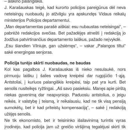
– aiškino palangiškis.
J. Karašauskas teigė, kad kurorto policijos pareigūnus dėl neva
neteisingų nuobaudų jo atžvilgiu yra apskundęs Vidaus reikalų
ministerijos Policijos departamentui.
„Man departamentas parašė aiškiai: esu nubaustas neteisingai“, –
pabrėžė redakcijos svečias. Bet pažadėjęs atnešti į redakciją jo
žodžius patvirtinančius departamento laiškus, pažado neįvykdė.
„Esu šiandien Vilniuje, gan užsiėmęs“, – vakar „Palangos tiltui“
sakė energingas senjoras.
Policija turėjo skirti nuobaudas, ne baudas
Kol kas pagalbos J. Karašauskas iš nieko nesulaukė, nors
pirmuoju laišku į šalies vadovę kreipėsi dar rugpjūčio 1-ąją.
Antstoliai, į kuriuos palangiškis kreipėsi, taip pat yra kurti. Bet
senolis nusiteikęs ryžtingai. „Aš savo pasieksiu. Manęs apie pirštą
niekas gyvenimą dar neapvyniojo. Paduosiu antstolius, o jeigu
reikės, ir valstybę į teismą, ir reikalausiu, kad ne tik visą pensiją
sumokėtų, bet ir kad priteistų kompensaciją“, – sakė į redakciją
užėjęs senolis.
Ne tik ekonomisto, bet ir teisininko išsilavinimą turintis vyras
įrodinėjo, kad policija jam už greičio viršijimą tegalėjusi skirti tik