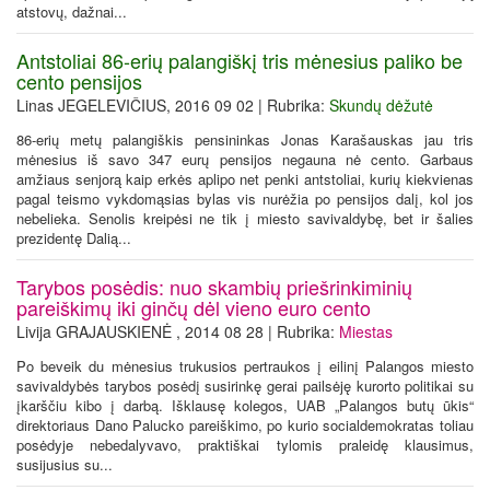
atstovų, dažnai...
Antstoliai 86-erių palangiškį tris mėnesius paliko be
cento pensijos
Linas JEGELEVIČIUS, 2016 09 02 | Rubrika:
Skundų dėžutė
86-erių metų palangiškis pensininkas Jonas Karašauskas jau tris
mėnesius iš savo 347 eurų pensijos negauna nė cento. Garbaus
amžiaus senjorą kaip erkės aplipo net penki antstoliai, kurių kiekvienas
pagal teismo vykdomąsias bylas vis nurėžia po pensijos dalį, kol jos
nebelieka. Senolis kreipėsi ne tik į miesto savivaldybę, bet ir šalies
prezidentę Dalią...
Tarybos posėdis: nuo skambių priešrinkiminių
pareiškimų iki ginčų dėl vieno euro cento
Livija GRAJAUSKIENĖ , 2014 08 28 | Rubrika:
Miestas
Po beveik du mėnesius trukusios pertraukos į eilinį Palangos miesto
savivaldybės tarybos posėdį susirinkę gerai pailsėję kurorto politikai su
įkarščiu kibo į darbą. Išklausę kolegos, UAB „Palangos butų ūkis“
direktoriaus Dano Palucko pareiškimo, po kurio socialdemokratas toliau
posėdyje nebedalyvavo, praktiškai tylomis praleidę klausimus,
susijusius su...