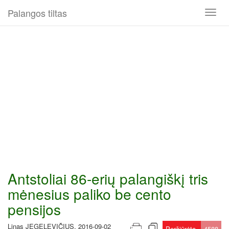
Palangos tiltas
Toggl
naviga
Antstoliai 86-erių palangiškį tris
mėnesius paliko be cento
pensijos
Linas JEGELEVIČIUS, 2016-09-02
Peržiūrėta
4588