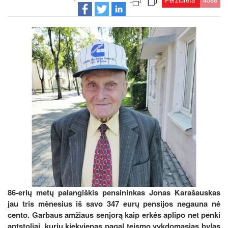
86-erių metų palangiškis pensininkas Jonas Karašauskas
jau tris mėnesius iš savo 347 eurų pensijos negauna nė
cento. Garbaus amžiaus senjorą kaip erkės aplipo net penki
antstoliai, kurių kiekvienas pagal teismo vykdomąsias bylas