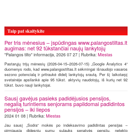
Taip pat skaitykite
Per tris mėnesius – įspūdingas www.palangostiltas.lt
augimas: net 92 tūkstančiai naujų lankytojų
"Palangos tilto" informacija, 2026 07 27 | Rubrika:
Miestas
Pastarųjų trijų mėnesių (2026-04-15–2026-07-15) „Google Analytics 4“
duomenys rodo, kad www.palangostiltas.lt sėkmingai išnaudojo vasaros
sezono potencialą ir pritraukė didelį lankytojų srautą. Per šį laikotarpį
svetainėje apsilankė apie 95 tūkst. aktyvių naudotojų, iš kurių net 92
tūkst. buvo nauji lankytojai.
Sausį gavėjus pasieks padidėjusios pensijos,
negalią turintiems senjorams papildomai padidintos
pensijos – iki liepos
2024 01 08 | Rubrika:
Miestas
Jau sausį „Sodra“ mokės po indeksavimo padidintas pensijas –
pirmiausia didesnių sumų sulauks senatvės pensijų, netekto