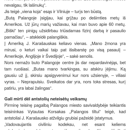
nevalgau, tik lašinukų“.
Jis teigė „viena koja“ esąs ir Vilniuje – turįs ten būstą.
„Butą Palangoje įsigijau, kai grįžau po dešimties metų iš
Amerikos. Už jūrų marių važiavau, kai man buvo apie 60 metų.
„Biški“ ten pinigų užsidirbau triūsdamas fizinį darbą ir pasaulio
pamačiau“, – atskleidė palangiškis.
Į Ameriką J. Karašauskas keliavo vienas. „Mano žmona yra
mirusi, o keturi vaikai taip pat išsibarstę po visą pasaulį –
Amerikoje, Anglijoje ir Švedijoje“, – sakė senolis.
Nors nemažo buto Palangoje centre jis dar nepardavinėjąs, bet
tam ruošiasi. „Butas mano tvarkingas, su atskiru įėjimu. Ką
gausiu už jį, skirsiu apsigyvenimui kur nors užsienyje, – viliasi
vyras. – Neprapulsiu. Sveikatos dar yra, nors toks stresas, kurį
patiriu, yra labai žalingas“.
Gali mirti dėl antstolių neteisėtų veiksmų
Pirminę teisinę pagalbą Palangos miesto savivaldybėje teikiantis
teisininkas Vytautas Korsakas „Palangos tiltui“ teigė, kad
antstoliai J. Karašausko atžvilgiu grubiai pažeidė įstatymus.
„Vadovaujantis civiliniu kodeksu, net esant keliems