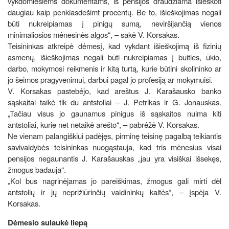
vykdomiesiems dokumentams, iš pensijos draudžiama išieškoti
daugiau kaip penkiasdešimt procentų. Be to, išieškojimas negali
būti nukreipiamas į pinigų sumą, neviršijančią vienos
minimaliosios mėnesinės algos“, – sakė V. Korsakas.
Teisininkas atkreipė dėmesį, kad vykdant išieškojimą iš fizinių
asmenų, išieškojimas negali būti nukreipiamas į buities, ūkio,
darbo, mokymosi reikmenis ir kitą turtą, kurie būtini skolininko ar
jo šeimos pragyvenimui, darbui pagal jo profesiją ar mokymuisi.
V. Korsakas pastebėjo, kad areštus J. Karašausko banko
sąskaitai taikė tik du antstoliai – J. Petrikas ir G. Jonauskas.
„Tačiau visus jo gaunamus pinigus iš sąskaitos nuima kiti
antstoliai, kurie net netaikė arešto“, – pabrėžė V. Korsakas.
Ne vienam palangiškiui padėjęs, pirminę teisinę pagalbą teikiantis
savivaldybės teisininkas nuogąstauja, kad tris mėnesius visai
pensijos negaunantis J. Karašauskas „jau yra visiškai išsekęs,
žmogus badauja“.
„Kol bus nagrinėjamas jo pareiškimas, žmogus gali mirti dėl
antstolių ir jų neprižiūrinčių valdininkų kaltės“, – įspėja V.
Korsakas.
Dėmesio sulaukė liepą