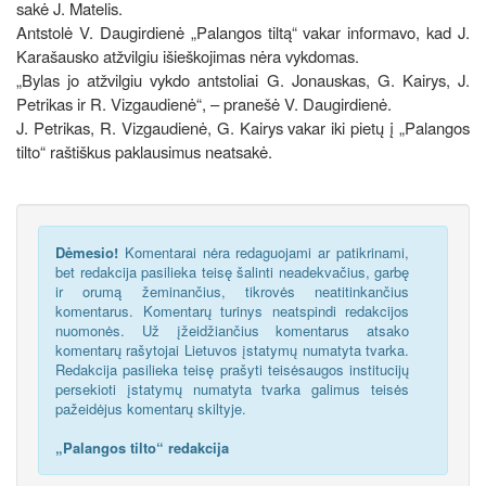
sakė J. Matelis.
Antstolė V. Daugirdienė „Palangos tiltą“ vakar informavo, kad J.
Karašausko atžvilgiu išieškojimas nėra vykdomas.
„Bylas jo atžvilgiu vykdo antstoliai G. Jonauskas, G. Kairys, J.
Petrikas ir R. Vizgaudienė“, – pranešė V. Daugirdienė.
J. Petrikas, R. Vizgaudienė, G. Kairys vakar iki pietų į „Palangos
tilto“ raštiškus paklausimus neatsakė.
Dėmesio!
Komentarai nėra redaguojami ar patikrinami,
bet redakcija pasilieka teisę šalinti neadekvačius, garbę
ir orumą žeminančius, tikrovės neatitinkančius
komentarus. Komentarų turinys neatspindi redakcijos
nuomonės. Už įžeidžiančius komentarus atsako
komentarų rašytojai Lietuvos įstatymų numatyta tvarka.
Redakcija pasilieka teisę prašyti teisėsaugos institucijų
persekioti įstatymų numatyta tvarka galimus teisės
pažeidėjus komentarų skiltyje.
„Palangos tilto“ redakcija