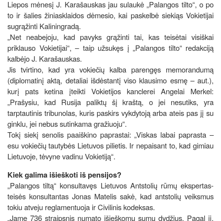
Liepos mėnesį J. Karašauskas jau sulaukė „Palangos tilto“, o po
to ir šalies žiniasklaidos dėmesio, kai paskelbė siekiąs Vokietijai
sugrąžinti Kaliningradą.
„Net neabejoju, kad pavyks grąžinti tai, kas teisėtai visiškai
priklauso Vokietijai“, – taip užsukęs į „Palangos tilto“ redakciją
kalbėjo J. Karašauskas.
Jis tvirtino, kad yra vokiečių kalba parengęs memorandumą
(diplomatinį aktą, detaliai išdėstantį viso klausimo esmę – aut.),
kurį pats ketina įteikti Vokietijos kanclerei Angelai Merkel:
„Prašysiu, kad Rusija paliktų šį kraštą, o jei nesutiks, yra
tarptautinis tribunolas, kuris paskirs vykdytoją arba ateis pas jį su
ginklu, jei nebus sutinkama gražiuoju“.
Tokį siekį senolis paaiškino paprastai: „Viskas labai paprasta –
esu vokiečių tautybės Lietuvos pilietis. Ir nepaisant to, kad gimiau
Lietuvoje, tėvyne vadinu Vokietiją“.
Kiek galima išieškoti iš pensijos?
„Palangos tiltą“ konsultavęs Lietuvos Antstolių rūmų ekspertas-
teisės konsultantas Jonas Matelis sakė, kad antstolių veiksmus
tokiu atveju reglamentuoja ir Civilinis kodeksas.
„Jame 736 straipsnis numato išieškomų sumų dydžius. Pagal jį,