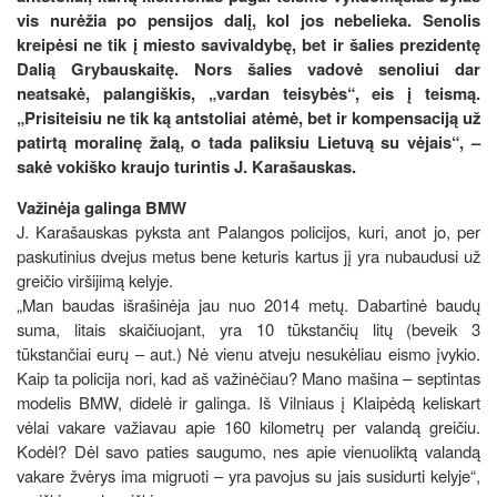
vis nurėžia po pensijos dalį, kol jos nebelieka. Senolis
kreipėsi ne tik į miesto savivaldybę, bet ir šalies prezidentę
Dalią Grybauskaitę. Nors šalies vadovė senoliui dar
neatsakė, palangiškis, „vardan teisybės“, eis į teismą.
„Prisiteisiu ne tik ką antstoliai atėmė, bet ir kompensaciją už
patirtą moralinę žalą, o tada paliksiu Lietuvą su vėjais“, –
sakė vokiško kraujo turintis J. Karašauskas.
Važinėja galinga BMW
J. Karašauskas pyksta ant Palangos policijos, kuri, anot jo, per
paskutinius dvejus metus bene keturis kartus jį yra nubaudusi už
greičio viršijimą kelyje.
„Man baudas išrašinėja jau nuo 2014 metų. Dabartinė baudų
suma, litais skaičiuojant, yra 10 tūkstančių litų (beveik 3
tūkstančiai eurų – aut.) Nė vienu atveju nesukėliau eismo įvykio.
Kaip ta policija nori, kad aš važinėčiau? Mano mašina – septintas
modelis BMW, didelė ir galinga. Iš Vilniaus į Klaipėdą keliskart
vėlai vakare važiavau apie 160 kilometrų per valandą greičiu.
Kodėl? Dėl savo paties saugumo, nes apie vienuoliktą valandą
vakare žvėrys ima migruoti – yra pavojus su jais susidurti kelyje“,