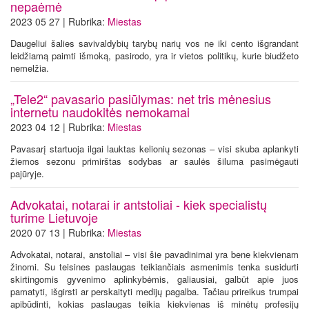
nepaėmė
2023 05 27 | Rubrika:
Miestas
Daugeliui šalies savivaldybių tarybų narių vos ne iki cento išgrandant
leidžiamą paimti išmoką, pasirodo, yra ir vietos politikų, kurie biudžeto
nemelžia.
„Tele2“ pavasario pasiūlymas: net tris mėnesius
internetu naudokitės nemokamai
2023 04 12 | Rubrika:
Miestas
Pavasarį startuoja ilgai lauktas kelionių sezonas – visi skuba aplankyti
žiemos sezonu primirštas sodybas ar saulės šiluma pasimėgauti
pajūryje.
Advokatai, notarai ir antstoliai - kiek specialistų
turime Lietuvoje
2020 07 13 | Rubrika:
Miestas
Advokatai, notarai, anstoliai – visi šie pavadinimai yra bene kiekvienam
žinomi. Su teisines paslaugas teikiančiais asmenimis tenka susidurti
skirtingomis gyvenimo aplinkybėmis, galiausiai, galbūt apie juos
pamatyti, išgirsti ar perskaityti medijų pagalba. Tačiau prireikus trumpai
apibūdinti, kokias paslaugas teikia kiekvienas iš minėtų profesijų