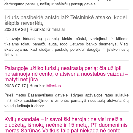
darbingumo pensijų, našlių ir našlaičių pensijų gavėjai.
Į duris pasibeldė antstoliai? Teisininkė atsako, kodėl
slėptis nevertėtų
2023 09 26 | Rubrika:
Kriminalai
Lietuvoje išduodamų paskolų kiekis būstui, vartojimui ir kitiems
tikslams toliau pamažu auga, rodo Lietuvos banko duomenys. Visgi
skaičiuojama, kad didėjant paskolų poreikiui daugėja ir įsiskolinusių
lietuvių.
Palangoje užtiko turistų neatrastą perlą: čia užlipti
nekainuoja nė cento, o atsiveria nuostabūs vaizdai –
matyti net jūra
2023 07 17 | Rubrika:
Miestas
Prieš metus Basanavičiaus gatvėje išdygęs apžvalgos ratas sulaukė
milžiniško susidomėjimo, o žmonės pamatyti nuostabių atsiveriančių
vaizdų keliauja ir dabar.
Kvitų skandale – ir savotiški herojai: ne visi melžia
biudžetą, išmokų neėmė ir 15 metų, PT duomenimis
meras Šarūnas Vaitkus taip pat niekada nė cento