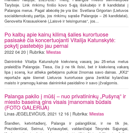
Taryboje. Link rinkimų finišo kovo 5-ąją išskubėjo ir 8 kandidatai į
Palangos merus. Pagal abėcėlę jie yra šie: Svetlana Grigorian (Lietuvos
socialdemokratų partija, jos rinkimų sąraše Palangoje – 26 kandidatai),
Genoveita Krasauskienė („Laisvė ir teisingumas“, jos...
Po kalbų apie kainų kilimą šalies kurortuose
pasisakė čia koncertuojanti Vitalija Katunskytė:
pokytį pastebėjo jau pernai
2022 04 20 | Rubrika:
Miestas
Dainininkė Vitalija Katunskytė kiekvieną vasarą jau 25-erius metus
praleidžia Palangoje. Tiesa, čia ji ne tik ilsisi, bet ir kiekvieną vakarą
lipa į sceną, kur atlieka gerbėjams puikiai žinomas savo dainas. „KK2”
reportaže apie šiemet Lietuvos kurortuose gana ženkliai kylančias
maisto ir pramogų kainas dainininkė pasidalino ir savo įžvalgomis.
Palanga pakilo į mūšį – nuo privatininkų „Pušyną“ ir
miesto baseiną gins visais įmanomais būdais
(FOTO GALERIJA)
Linas JEGELEVIČIUS, 2021 12 16 | Rubrika:
Miestas
Šiandien, ketvirtadienį, Palanga ir palangiškiai, ir ne tik jie,
Prezidentūrai, Seimui, Vyriausybei, valdančiajai Tėvynės Sąjungai,