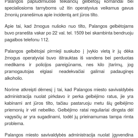
Palangos paplūdimiuose teikiančių gelbėtojų komandai bei
specialiosioms tarnyboms už itin operatyvius veiksmus gavus
žmonių pranešimus apie incidentą ant jūros tilto.
Apie tai, kad žmogus nušoko nuo tilto, Palangos gelbėtojams
buvo pranešta vakar po 22 val. tel. 1509 bei skambinta bendruoju
pagalbos telefonu 112.
Palangos gelbėtojai pirmieji suskubo į įvykio vietą ir jų dėka
žmogus operatyviai buvo ištrauktas iš vandens bei perduotas
medikams ir policijos pareigūnams, nes kilo įtarimų, jog
pramogautojas elgiasi neadekvačiai galimai padauginęs
alkoholio.
Norime atkreipti dėmesį į tai, kad Palangos miesto savivaldybės
administracija nuolat pirkdavo ir perka gelbėjimo ratus, jie yra
kabinami ant jūros tilto, tačiau pastaruoju metu šių gelbėjimo
priemonių ir vėl nebeliko. Gelbėjimo ratai reguliariai dingsta dėl
vagysčių ar yra sugadinami, todėl jų prieinamumas tampa rimta
problema.
Palangos miesto savivaldybės administracija nuolat įgyvendina