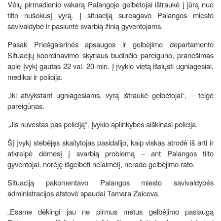
Vėlų pirmadienio vakarą Palangoje gelbėtojai ištraukė į jūrą nuo
tilto nušokusį vyrą. Į situaciją sureagavo Palangos miesto
savivaldybė ir pasiuntė svarbią žinią gyventojams.
Pasak Priešgaisrinės apsaugos ir gelbėjimo departamento
Situacijų koordinavimo skyriaus budinčio pareigūno, pranešimas
apie įvykį gautas 22 val. 20 min. Į įvykio vietą išsiųsti ugniagesiai,
medikai ir policija.
„Iki atvykstant ugniagesiams, vyrą ištraukė gelbėtojai“, – teigė
pareigūnas.
„Jis nuvestas pas policiją“. Įvykio aplinkybes aiškinasi policija.
Šį įvykį stebėjęs skaitytojas pasidalijo, kaip viskas atrodė iš arti ir
atkreipė dėmesį į svarbią problemą – ant Palangos tilto
gyventojai, norėję išgelbėti nelaimėlį, nerado gelbėjimo rato.
Situaciją pakomentavo Palangos miesto savivaldybės
administracijos atstovė spaudai Tamara Zaiceva.
„Esame dėkingi jau ne pirmus metus gelbėjimo paslaugą