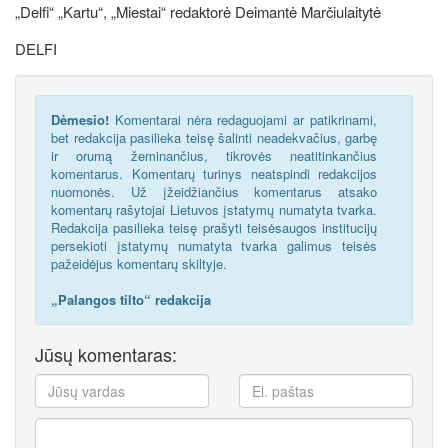
„Delfi“ „Kartu“, „Miestai“ redaktorė Deimantė Marčiulaitytė
DELFI
Dėmesio!
Komentarai nėra redaguojami ar patikrinami,
bet redakcija pasilieka teisę šalinti neadekvačius, garbę
ir orumą žeminančius, tikrovės neatitinkančius
komentarus. Komentarų turinys neatspindi redakcijos
nuomonės. Už įžeidžiančius komentarus atsako
komentarų rašytojai Lietuvos įstatymų numatyta tvarka.
Redakcija pasilieka teisę prašyti teisėsaugos institucijų
persekioti įstatymų numatyta tvarka galimus teisės
pažeidėjus komentarų skiltyje.
„Palangos tilto“ redakcija
Jūsų komentaras: