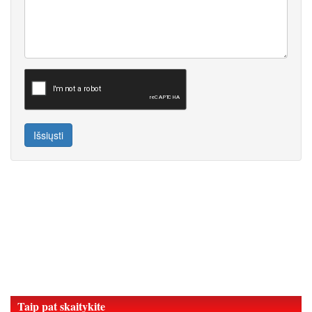
Išsiųsti
Taip pat skaitykite