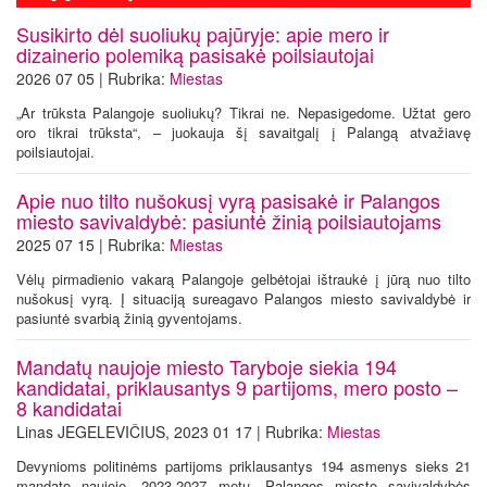
Susikirto dėl suoliukų pajūryje: apie mero ir
dizainerio polemiką pasisakė poilsiautojai
2026 07 05 | Rubrika:
Miestas
„Ar trūksta Palangoje suoliukų? Tikrai ne. Nepasigedome. Užtat gero
oro tikrai trūksta“, – juokauja šį savaitgalį į Palangą atvažiavę
poilsiautojai.
Apie nuo tilto nušokusį vyrą pasisakė ir Palangos
miesto savivaldybė: pasiuntė žinią poilsiautojams
2025 07 15 | Rubrika:
Miestas
Vėlų pirmadienio vakarą Palangoje gelbėtojai ištraukė į jūrą nuo tilto
nušokusį vyrą. Į situaciją sureagavo Palangos miesto savivaldybė ir
pasiuntė svarbią žinią gyventojams.
Mandatų naujoje miesto Taryboje siekia 194
kandidatai, priklausantys 9 partijoms, mero posto –
8 kandidatai
Linas JEGELEVIČIUS, 2023 01 17 | Rubrika:
Miestas
Devynioms politinėms partijoms priklausantys 194 asmenys sieks 21
mandato naujoje, 2023-2027 metų, Palangos miesto savivaldybės