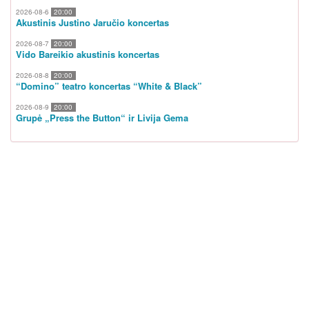
2026-08-6
20:00
Akustinis Justino Jaručio koncertas
2026-08-7
20:00
Vido Bareikio akustinis koncertas
2026-08-8
20:00
“Domino” teatro koncertas “White & Black”
2026-08-9
20:00
Grupė „Press the Button“ ir Livija Gema