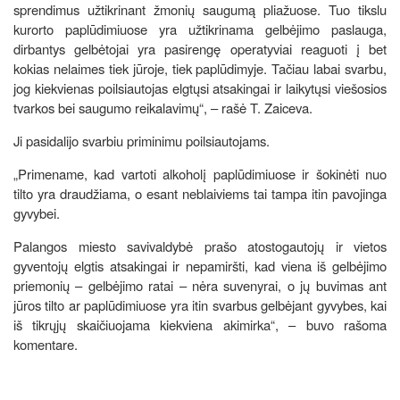
sprendimus užtikrinant žmonių saugumą pliažuose. Tuo tikslu
kurorto paplūdimiuose yra užtikrinama gelbėjimo paslauga,
dirbantys gelbėtojai yra pasirengę operatyviai reaguoti į bet
kokias nelaimes tiek jūroje, tiek paplūdimyje. Tačiau labai svarbu,
jog kiekvienas poilsiautojas elgtųsi atsakingai ir laikytųsi viešosios
tvarkos bei saugumo reikalavimų“, – rašė T. Zaiceva.
Ji pasidalijo svarbiu priminimu poilsiautojams.
„Primename, kad vartoti alkoholį paplūdimiuose ir šokinėti nuo
tilto yra draudžiama, o esant neblaiviems tai tampa itin pavojinga
gyvybei.
Palangos miesto savivaldybė prašo atostogautojų ir vietos
gyventojų elgtis atsakingai ir nepamiršti, kad viena iš gelbėjimo
priemonių – gelbėjimo ratai – nėra suvenyrai, o jų buvimas ant
jūros tilto ar paplūdimiuose yra itin svarbus gelbėjant gyvybes, kai
iš tikrųjų skaičiuojama kiekviena akimirka“, – buvo rašoma
komentare.