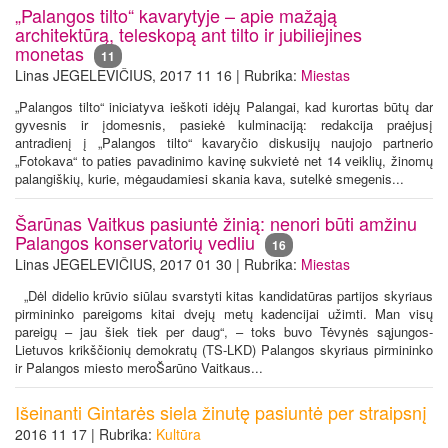
„Palangos tilto“ kavarytyje – apie mažąją
architektūrą, teleskopą ant tilto ir jubiliejines
monetas
11
Linas JEGELEVIČIUS, 2017 11 16 | Rubrika:
Miestas
„Palangos tilto“ iniciatyva ieškoti idėjų Palangai, kad kurortas būtų dar
gyvesnis ir įdomesnis, pasiekė kulminaciją: redakcija praėjusį
antradienį į „Palangos tilto“ kavaryčio diskusijų naujojo partnerio
„Fotokava“ to paties pavadinimo kavinę sukvietė net 14 veiklių, žinomų
palangiškių, kurie, mėgaudamiesi skania kava, sutelkė smegenis...
Šarūnas Vaitkus pasiuntė žinią: nenori būti amžinu
Palangos konservatorių vedliu
16
Linas JEGELEVIČIUS, 2017 01 30 | Rubrika:
Miestas
„Dėl didelio krūvio siūlau svarstyti kitas kandidatūras partijos skyriaus
pirmininko pareigoms kitai dvejų metų kadencijai užimti. Man visų
pareigų – jau šiek tiek per daug“, – toks buvo Tėvynės sąjungos-
Lietuvos krikščionių demokratų (TS-LKD) Palangos skyriaus pirmininko
ir Palangos miesto meroŠarūno Vaitkaus...
Išeinanti Gintarės siela žinutę pasiuntė per straipsnį
2016 11 17 | Rubrika:
Kultūra