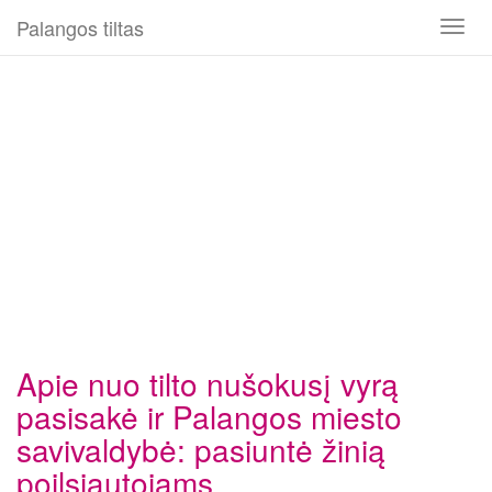
Palangos tiltas
Toggl
naviga
Apie nuo tilto nušokusį vyrą
pasisakė ir Palangos miesto
savivaldybė: pasiuntė žinią
poilsiautojams