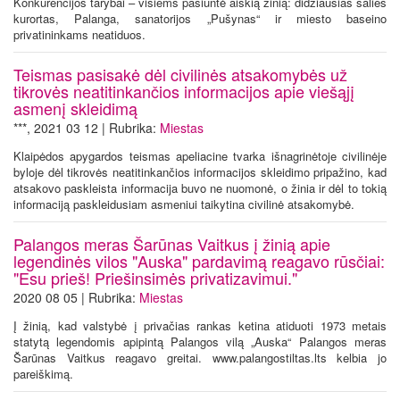
Konkurencijos tarybai – visiems pasiuntė aiškią žinią: didžiausias šalies
kurortas, Palanga, sanatorijos „Pušynas“ ir miesto baseino
privatininkams neatiduos.
Teismas pasisakė dėl civilinės atsakomybės už
tikrovės neatitinkančios informacijos apie viešąjį
asmenį skleidimą
***, 2021 03 12 | Rubrika:
Miestas
Klaipėdos apygardos teismas apeliacine tvarka išnagrinėtoje civilinėje
byloje dėl tikrovės neatitinkančios informacijos skleidimo pripažino, kad
atsakovo paskleista informacija buvo ne nuomonė, o žinia ir dėl to tokią
informaciją paskleidusiam asmeniui taikytina civilinė atsakomybė.
Palangos meras Šarūnas Vaitkus į žinią apie
legendinės vilos "Auska" pardavimą reagavo rūsčiai:
"Esu prieš! Priešinsimės privatizavimui."
2020 08 05 | Rubrika:
Miestas
Į žinią, kad valstybė į privačias rankas ketina atiduoti 1973 metais
statytą legendomis apipintą Palangos vilą „Auska“ Palangos meras
Šarūnas Vaitkus reagavo greitai. www.palangostiltas.lts kelbia jo
pareiškimą.