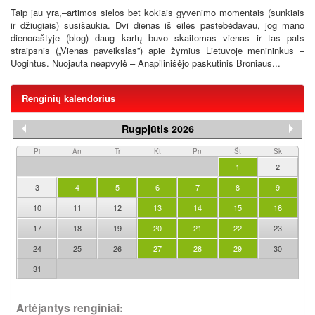
Taip jau yra,–artimos sielos bet kokiais gyvenimo momentais (sunkiais
ir džiugiais) susišaukia. Dvi dienas iš eilės pastebėdavau, jog mano
dienoraštyje (blog) daug kartų buvo skaitomas vienas ir tas pats
straipsnis („Vienas paveikslas”) apie žymius Lietuvoje menininkus –
Uogintus. Nuojauta neapvylė – Anapilinišėjo paskutinis Broniaus...
Renginių kalendorius
Rugpjūtis 2026
Pi
An
Tr
Kt
Pn
Št
Sk
1
2
3
4
5
6
7
8
9
10
11
12
13
14
15
16
17
18
19
20
21
22
23
24
25
26
27
28
29
30
31
Artėjantys renginiai: