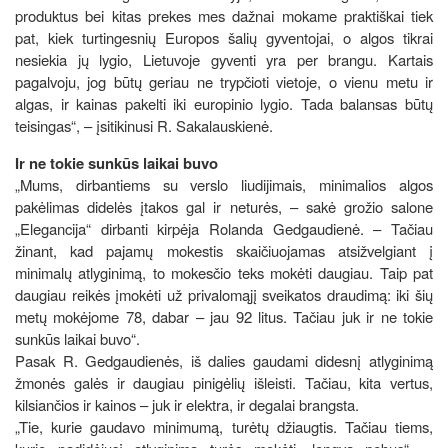
produktus bei kitas prekes mes dažnai mokame praktiškai tiek
pat, kiek turtingesnių Europos šalių gyventojai, o algos tikrai
nesiekia jų lygio, Lietuvoje gyventi yra per brangu. Kartais
pagalvoju, jog būtų geriau ne trypčioti vietoje, o vienu metu ir
algas, ir kainas pakelti iki europinio lygio. Tada balansas būtų
teisingas“, – įsitikinusi R. Sakalauskienė.
Ir ne tokie sunkūs laikai buvo
„Mums, dirbantiems su verslo liudijimais, minimalios algos
pakėlimas didelės įtakos gal ir neturės, – sakė grožio salone
„Elegancija“ dirbanti kirpėja Rolanda Gedgaudienė. – Tačiau
žinant, kad pajamų mokestis skaičiuojamas atsižvelgiant į
minimalų atlyginimą, to mokesčio teks mokėti daugiau. Taip pat
daugiau reikės įmokėti už privalomąjį sveikatos draudimą: iki šių
metų mokėjome 78, dabar – jau 92 litus. Tačiau juk ir ne tokie
sunkūs laikai buvo“.
Pasak R. Gedgaudienės, iš dalies gaudami didesnį atlyginimą
žmonės galės ir daugiau pinigėlių išleisti. Tačiau, kita vertus,
kilsiančios ir kainos – juk ir elektra, ir degalai brangsta.
„Tie, kurie gaudavo minimumą, turėtų džiaugtis. Tačiau tiems,