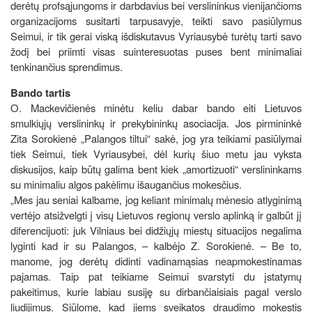
derėtų profsąjungoms ir darbdavius bei verslininkus vienijančioms
organizacijoms susitarti tarpusavyje, teikti savo pasiūlymus
Seimui, ir tik gerai viską išdiskutavus Vyriausybė turėtų tarti savo
žodį bei priimti visas suinteresuotas puses bent minimaliai
tenkinančius sprendimus.
Bando tartis
O. Mackevičienės minėtu keliu dabar bando eiti Lietuvos
smulkiųjų verslininkų ir prekybininkų asociacija. Jos pirmininkė
Zita Sorokienė „Palangos tiltui“ sakė, jog yra teikiami pasiūlymai
tiek Seimui, tiek Vyriausybei, dėl kurių šiuo metu jau vyksta
diskusijos, kaip būtų galima bent kiek „amortizuoti“ verslininkams
su minimaliu algos pakėlimu išaugančius mokesčius.
„Mes jau seniai kalbame, jog keliant minimalų mėnesio atlyginimą
vertėjo atsižvelgti į visų Lietuvos regionų verslo aplinką ir galbūt jį
diferencijuoti: juk Vilniaus bei didžiųjų miestų situacijos negalima
lyginti kad ir su Palangos, – kalbėjo Z. Sorokienė. – Be to,
manome, jog derėtų didinti vadinamąsias neapmokestinamas
pajamas. Taip pat teikiame Seimui svarstyti du įstatymų
pakeitimus, kurie labiau susiję su dirbančiaisiais pagal verslo
liudijimus. Siūlome, kad jiems sveikatos draudimo mokestis