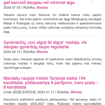
gali kainuoti daugiau nei minimali alga
2026 07 05 | Rubrika:
Miestas
Vasaros sezono metu lietuvius itin stebina kainos mūsų pajūrio
kurortuose. Kai kurie pajūrio verslininkai per ilgąjį Mindauginių savaitgalį
Nidoje ir Palangoje už vieną nakvynę viešbučiuose ir apartamentuose
prašo tokių sumų, kurios viršija Lietuvoje nustatytą mėnesinę minimalią
algą.
Gyvenančių „nuo algos iki algos“ mažėja, vis
daugiau gyventojų taupo reguliariai
2024 09 10 | Rubrika:
Miestas
Visas savo mėnesio pajamas iki paskutinio cento išleidžiančių žmonių
Lietuvoje mažėja ir daugėja tokių, kurie dalį pajamų kas mėnesį
sąmoningai sutaupo.
Mandatų naujoje miesto Taryboje siekia 194
kandidatai, priklausantys 9 partijoms, mero posto –
8 kandidatai
Linas JEGELEVIČIUS, 2023 01 17 | Rubrika:
Miestas
Devynioms politinėms partijoms priklausantys 194 asmenys sieks 21
mandato naujoje, 2023-2027 metų, Palangos miesto savivaldybės