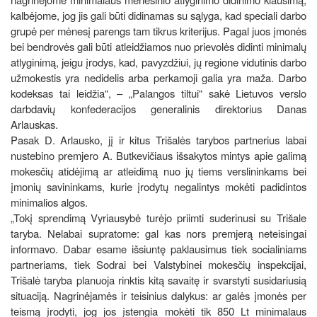
kalbėjome, jog jis gali būti didinamas su sąlyga, kad speciali darbo
grupė per mėnesį parengs tam tikrus kriterijus. Pagal juos įmonės
bei bendrovės gali būti atleidžiamos nuo prievolės didinti minimalų
atlyginimą, jeigu įrodys, kad, pavyzdžiui, jų regione vidutinis darbo
užmokestis yra nedidelis arba perkamoji galia yra maža. Darbo
kodeksas tai leidžia“, – „Palangos tiltui“ sakė Lietuvos verslo
darbdavių konfederacijos generalinis direktorius Danas
Arlauskas.
Pasak D. Arlausko, jį ir kitus Trišalės tarybos partnerius labai
nustebino premjero A. Butkevičiaus išsakytos mintys apie galimą
mokesčių atidėjimą ar atleidimą nuo jų tiems verslininkams bei
įmonių savininkams, kurie įrodytų negalintys mokėti padidintos
minimalios algos.
„Tokį sprendimą Vyriausybė turėjo priimti suderinusi su Trišale
taryba. Nelabai supratome: gal kas nors premjerą neteisingai
informavo. Dabar esame išsiuntę paklausimus tiek socialiniams
partneriams, tiek Sodrai bei Valstybinei mokesčių inspekcijai,
Trišalė taryba planuoja rinktis kitą savaitę ir svarstyti susidariusią
situaciją. Nagrinėjamės ir teisinius dalykus: ar galės įmonės per
teismą įrodyti, jog jos įstengia mokėti tik 850 Lt minimalaus