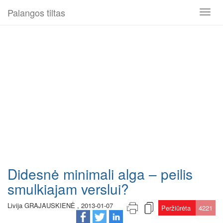
Palangos tiltas
Toggl
naviga
Didesnė minimali alga – peilis
smulkiajam verslui?
Livija GRAJAUSKIENĖ , 2013-01-07
Peržiūrėta
4221