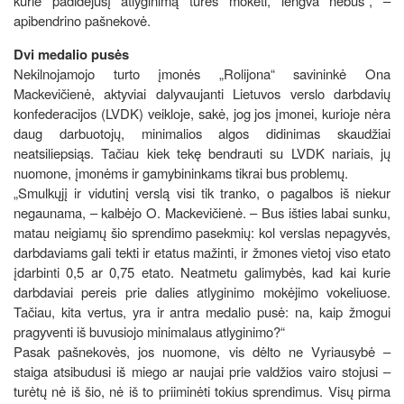
kurie padidėjusį atlyginimą turės mokėti, lengva nebus“, –
apibendrino pašnekovė.
Dvi medalio pusės
Nekilnojamojo turto įmonės „Rolijona“ savininkė Ona
Mackevičienė, aktyviai dalyvaujanti Lietuvos verslo darbdavių
konfederacijos (LVDK) veikloje, sakė, jog jos įmonei, kurioje nėra
daug darbuotojų, minimalios algos didinimas skaudžiai
neatsiliepsiąs. Tačiau kiek tekę bendrauti su LVDK nariais, jų
nuomone, įmonėms ir gamybininkams tikrai bus problemų.
„Smulkųjį ir vidutinį verslą visi tik tranko, o pagalbos iš niekur
negaunama, – kalbėjo O. Mackevičienė. – Bus išties labai sunku,
matau neigiamų šio sprendimo pasekmių: kol verslas nepagyvės,
darbdaviams gali tekti ir etatus mažinti, ir žmones vietoj viso etato
įdarbinti 0,5 ar 0,75 etato. Neatmetu galimybės, kad kai kurie
darbdaviai pereis prie dalies atlyginimo mokėjimo vokeliuose.
Tačiau, kita vertus, yra ir antra medalio pusė: na, kaip žmogui
pragyventi iš buvusiojo minimalaus atlyginimo?“
Pasak pašnekovės, jos nuomone, vis dėlto ne Vyriausybė –
staiga atsibudusi iš miego ar naujai prie valdžios vairo stojusi –
turėtų nė iš šio, nė iš to priiminėti tokius sprendimus. Visų pirma