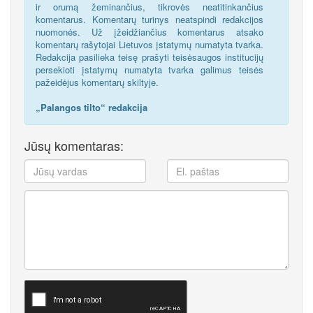
ir orumą žeminančius, tikrovės neatitinkančius
komentarus. Komentarų turinys neatspindi redakcijos
nuomonės. Už įžeidžiančius komentarus atsako
komentarų rašytojai Lietuvos įstatymų numatyta tvarka.
Redakcija pasilieka teisę prašyti teisėsaugos institucijų
persekioti įstatymų numatyta tvarka galimus teisės
pažeidėjus komentarų skiltyje.
„Palangos tilto“ redakcija
Jūsų komentaras: