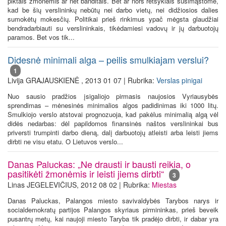
piktais žmonėmis ar net banditais. Bet ar nors retsykiais susimąstome,
kad be šių verslininkų nebūtų nei darbo vietų, nei didžiosios dalies
sumokėtų mokesčių. Politikai prieš rinkimus ypač mėgsta glaudžiai
bendradarbiauti su verslininkais, tikėdamiesi vadovų ir jų darbuotojų
paramos. Bet vos tik...
Didesnė minimali alga – peilis smulkiajam verslui?
1
Livija GRAJAUSKIENĖ , 2013 01 07 | Rubrika:
Verslas pinigai
Nuo sausio pradžios įsigaliojo pirmasis naujosios Vyriausybės
sprendimas – mėnesinės minimalios algos padidinimas iki 1000 litų.
Smulkiojo verslo atstovai prognozuoja, kad pakėlus minimalią algą vėl
didės nedarbas: dėl papildomos finansinės naštos verslininkai bus
priversti trumpinti darbo dieną, dalį darbuotojų atleisti arba leisti jiems
dirbti ne visu etatu. O Lietuvos verslo...
Danas Paluckas: „Ne drausti ir bausti reikia, o
pasitikėti žmonėmis ir leisti jiems dirbti“
3
Linas JEGELEVIČIUS, 2012 08 02 | Rubrika:
Miestas
Danas Paluckas, Palangos miesto savivaldybės Tarybos narys ir
socialdemokratų partijos Palangos skyriaus pirmininkas, prieš beveik
pusantrų metų, kai naujoji miesto Taryba tik pradėjo dirbti, ir dabar yra