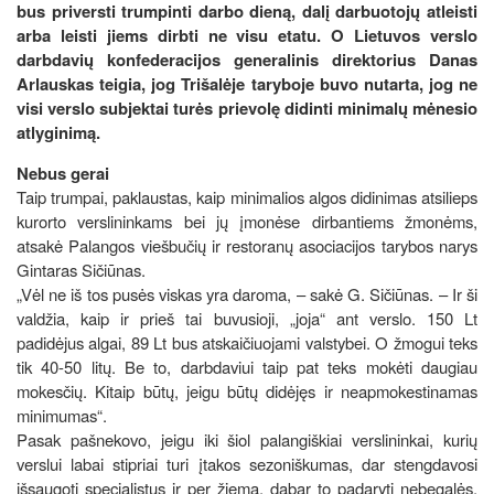
bus priversti trumpinti darbo dieną, dalį darbuotojų atleisti
arba leisti jiems dirbti ne visu etatu. O Lietuvos verslo
darbdavių konfederacijos generalinis direktorius Danas
Arlauskas teigia, jog Trišalėje taryboje buvo nutarta, jog ne
visi verslo subjektai turės prievolę didinti minimalų mėnesio
atlyginimą.
Nebus gerai
Taip trumpai, paklaustas, kaip minimalios algos didinimas atsilieps
kurorto verslininkams bei jų įmonėse dirbantiems žmonėms,
atsakė Palangos viešbučių ir restoranų asociacijos tarybos narys
Gintaras Sičiūnas.
„Vėl ne iš tos pusės viskas yra daroma, – sakė G. Sičiūnas. – Ir ši
valdžia, kaip ir prieš tai buvusioji, „joja“ ant verslo. 150 Lt
padidėjus algai, 89 Lt bus atskaičiuojami valstybei. O žmogui teks
tik 40-50 litų. Be to, darbdaviui taip pat teks mokėti daugiau
mokesčių. Kitaip būtų, jeigu būtų didėjęs ir neapmokestinamas
minimumas“.
Pasak pašnekovo, jeigu iki šiol palangiškiai verslininkai, kurių
verslui labai stipriai turi įtakos sezoniškumas, dar stengdavosi
išsaugoti specialistus ir per žiemą, dabar to padaryti nebegalės.