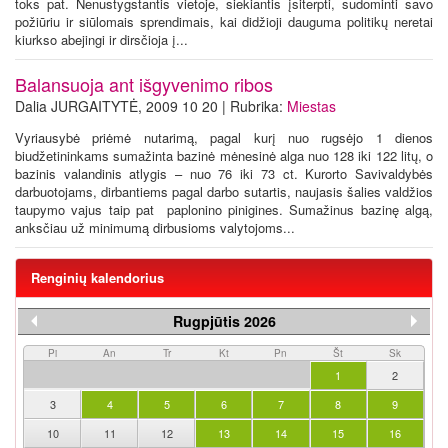
toks pat. Nenustygstantis vietoje, siekiantis įsiterpti, sudominti savo
požiūriu ir siūlomais sprendimais, kai didžioji dauguma politikų neretai
kiurkso abejingi ir dirsčioja į...
Balansuoja ant išgyvenimo ribos
Dalia JURGAITYTĖ, 2009 10 20 | Rubrika:
Miestas
Vyriausybė priėmė nutarimą, pagal kurį nuo rugsėjo 1 dienos
biudžetininkams sumažinta bazinė mėnesinė alga nuo 128 iki 122 litų, o
bazinis valandinis atlygis – nuo 76 iki 73 ct. Kurorto Savivaldybės
darbuotojams, dirbantiems pagal darbo sutartis, naujasis šalies valdžios
taupymo vajus taip pat paplonino pinigines. Sumažinus bazinę algą,
anksčiau už minimumą dirbusioms valytojoms...
Renginių kalendorius
Rugpjūtis 2026
Pi
An
Tr
Kt
Pn
Št
Sk
1
2
3
4
5
6
7
8
9
10
11
12
13
14
15
16