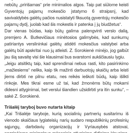
nebūtų „pririšamas“ prie minimalios algos. Taip pat siūlome keisti
Gyventojų pajamų mokesčio įstatymo 6 straipsnį, kad
savivaldybės galėtų pačios nusistatyti fiksuotą gyventojų mokesčio
pajamų dydį, juolab kad šis mokestis ir patenka į jų biudžetus“.
Dar vienas būdas, kaip būtų galima palengvinti verslo dalią,
premjero A. Butkevičiaus minėtosios galimybės, kad sunkumų
patiriantys verslininkai galėtų atidėti mokesčius valstybei arba
galėtų būti apskritai nuo jų atleisti. Z. Sorokienė minėjo, jog galbūt
jau šią savaitę visi šie klausimai bus svarstomi aukščiausiu lygiu.
„Jeigu atsitiktų taip, kad sprendimai nebus rasti, kito pasirinkimo
„mažiesiems“ neliks, kaip tik mažinti darbuotojų skaičių arba leisti
jiems dirbti ne pilnu etatu, nes reikės ieškoti būdų, kaip išlikti
rinkoje. Mes tikrai esme už tai, kad žmonėms būtų mokami
didesni atlyginimai, bet verslui šiandien užsidirbti yra itin sunku“, –
sakė Z. Sorokienė.
Trišalėj taryboj buvo nutarta kitaip
„Kai Trišalėje taryboje, kurią socialinių partnerių susitarimu iš
vienodo skaičiaus lygiateisių narių sudaro respublikinių profesinių
sąjungų, darbdavių organizacijų ir Vyriausybės atstovai,
nagrinėjome minimalaus mėnesinio atlyginimo didinimo klausimą,