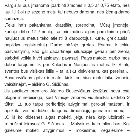
Vargu ar bus įmanoma įdarbinti žmones ir 0,5 ar 0,75 etato, nes
jau iki šiol ne sezono metu tai nebuvo daroma, nes žiemą darbo
sumažėja.
„Teks imtis pakankamai drastiškų sprendimų. Mūsų įmonėje,
kurioje dirbo 17 žmonių, su minimalios algos padidinimu prieš
naujuosius metus teko atleisti 8 darbuotojus, kurie, greičiausiai,
papildys registruotųjų Darbo biržoje gretas. Esama ir tokių
pasvarstymų, kad gal dabartinėje situacijoje geriau per žiemą
stabdyti veiklą ir vėl atsidaryti pavasarį. Patys matote, darbo mes
dabar turėjome tik per Kalėdas ir Naujuosius metus. Iki Stintų
šventės bus visiškas štilis – tai aišku kiekvienam, kas pereina J.
Basanavičiaus gatve ir mato, kiek ten šiuo metų laiku žmonių
vaikštinėja“, – aiškino G. Sičiūnas.
Jis pacitavo premjero Algirdo Butkevičiaus žodžius, neva esą
blogai ir neteisinga, kad Vilniuje žmonės vidutiniškai uždirba 2
tūkst. Lt, tuo tarpu periferijoje atlyginimai gerokai mažesni, ir
apskritai, vos ne didžioji dauguma dirbančiųjų gauna minimumą.
„O iš ko didesnes algas mokėti, jeigu nėra kaip uždirbti? –
retoriškai teiravosi G. Sičiūnas. – Matysime, kaip toliau bus. Kol
galėsime mokėti atlyginimus – mokėsime, negalėsime –