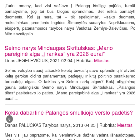
„Turint omeny, kad visi važiavo į Palangą išsiilgę pajūrio, turbūt
pamatysime, jog tai bus blogas sprendimas. Bet reikia pamatyti
duomenis. Kol jų nėra, tai – tik spėliojimai“, –sako duomenų
mokslininkas, premjerės Ingridos Šimonytės sudarytos Nepriklausomų
ekspertų patariamosios tarybos narys Vaidotas Zemlys-Balevičius. Po
šilto savaitgalio...
Seimo narys Mindaugas Skritulskas: „Mano
pareiginė alga „į rankas“ yra 2026 eurai"
Linas JEGELEVIČIUS, 2021 02 04 | Rubrika:
Miestas
Seimo valdyba sausį atšaukė keletą buvusių savo sprendimų ir atvėrė
kelią gerokai didinti parlamentarų padėjėjų ir kitų politinio pasitikėjimo
tarnautojų algas. O kokios yra Seimo narių algos? Kokį atlyginimą
gauna palangiškis Seimo narys Mindaugas Skritulskas, „Palangos
tiltas“ pasiteiravo jo paties. „Mano pareigybinė alga „į rankas“ yra 2026
eurai....
Kokia dabartinė Palangos smulkiojo verslo padėtis?
8
Danas PALUCKAS Tarybos narys, 2013 04 25 | Rubrika:
Miestas
Mes visi jau pripratome, kai verslininkus dažnai vadina išnaudotojais,