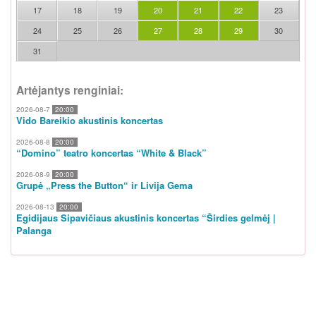
17
18
19
20
21
22
23
24
25
26
27
28
29
30
31
Artėjantys renginiai:
2026-08-7
20:00
Vido Bareikio akustinis koncertas
2026-08-8
20:00
“Domino” teatro koncertas “White & Black”
2026-08-9
20:00
Grupė „Press the Button“ ir Livija Gema
2026-08-13
20:00
Egidijaus Sipavičiaus akustinis koncertas “Širdies gelmėj |
Palanga