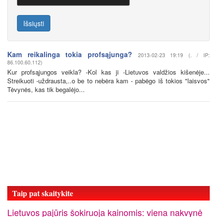
Išsiųsti
Kam reikalinga tokia profsąjunga?
2013-02-23 19:19 (. / IP:
86.100.60.112)
Kur profsąjungos veikla? -Kol kas ji -Lietuvos valdžios kišenėje...
Streikuoti -uždrausta,..o be to nebėra kam - pabėgo iš tokios "laisvos"
Tėvynės, kas tik begalėjo...
Taip pat skaitykite
Lietuvos pajūris šokiruoja kainomis: viena nakvynė