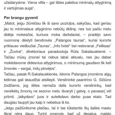
užsidarysime. Viena viltis – gal išties pakėlus minimalų atlyginimą
ir vartojimas augs“.
Per brangu gyventi
„Matot, jeigu žiūrėčiau tik iš savo pozicijos, sakyčiau, kad geriau
jau to minimalaus atlyginimo nebūtų didinę, nes tuo pačiu metu
didėja mokesčiai, kuriuos moka darbdaviai, – pradėjo savo
nuomonę dėstyti bendrovės „Palangos tauras“, kuriai kurorte
priklauso viešbučiai „Tauras“, „Info hotel“ bei restoranai „Feliksas“
ir „Žuvinė“, direktoriaus pavaduotoja Rūta Sakalauskienė. –
Tačiau mūsų įmonei tai nebus labai aktualu, nes jau dabar
mokėdavome didesnius atlyginimus, o minimumą gaudavo tik keli
žmonės – sargai, indų plovėjos“.
Tačiau, pasak R.Sakalauskienės, kitoms Palangos įmonėms algų
kėlimas gali skaudžiai atsiliepti. Verslininkė paantrino G. Sičiūno
žodžiams, jog išties nemaža dalis kurorto verslininkų, kad
nereikėtų žmonių ne sezono metu išvaryti į gatvę, o pavasarį vėl
priimti, „laikydavo“ juos ir suteikdavo darbo puse etato. Tad
daugiau taupyti jau kaip ir nebebus iš ko.
„Jeigu pažiūrėtume plačiau, tai ir tas tūkstantis litų šalies mastu
tikrai nėra daug. Turint omenyje, kad už degalus, maisto