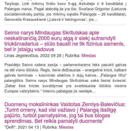
Taryboje. Link rinkimų finišo kovo 5-ąją išskubėjo ir 8 kandidatai į
Palangos merus. Pagal abėcėlę jie yra šie: Svetlana Grigorian (Lietuvos
socialdemokratų partija, jos rinkimų sąraše Palangoje – 26 kandidatai),
Genoveita Krasauskienė („Laisvė ir teisingumas“, jos...
Seimo narys Mindaugas Skritulskas apie
neskatinančią 2000 eurų algą ir siekį sutramdyti
triukšmadarius – siūlo bausti ne tik fizinius asmenis,
bet ir įstaigų vadovus
Linas Jegelevičius, 2022 09 28 | Rubrika:
Miestas
Prasidėjo Seimo rudens sesija – parlamentarams teks pasukti galvas
ne dėl vieno iššūkio. Regis, bene didžiausias – energetinė krizė, kalbant
gatvės terminais – kosminės elektros ir dujų kainos. „Palangos tiltui“
palangiškis Seimo narys Mindaugas Skritulskas sakė tiesiai šviesiai:
„Dabar šios krizės suvaldymas yra svarbiausias iššūkis visoms
Europos valstybėms.“ Interviu pabaigoje jis neslėpė...
Duomenų mokslininkas Vaidotas Zemlys-Balevičius:
„Turint omeny, kad visi važiavo į Palangą išsiilgę
pajūrio, turbūt pamatysime, jog tai bus blogas
sprendimas. Bet reikia pamatyti duomenis“
"Delfi", 2021 04 13 | Rubrika:
Miestas