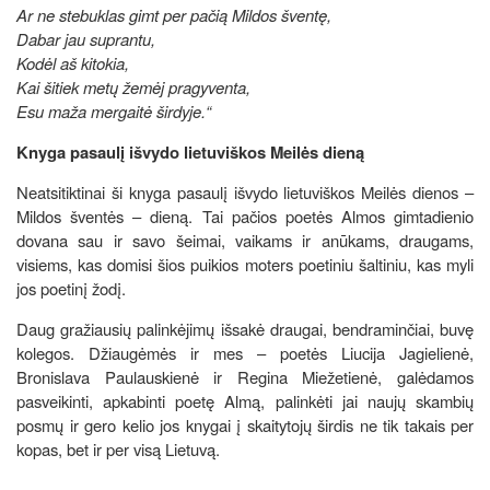
Ar ne stebuklas gimt per pačią Mildos šventę,
Dabar jau suprantu,
Kodėl aš kitokia,
Kai šitiek metų žemėj pragyventa,
Esu maža mergaitė širdyje.“
Knyga pasaulį išvydo lietuviškos Meilės dieną
Neatsitiktinai ši knyga pasaulį išvydo lietuviškos Meilės dienos –
Mildos šventės – dieną. Tai pačios poetės Almos gimtadienio
dovana sau ir savo šeimai, vaikams ir anūkams, draugams,
visiems, kas domisi šios puikios moters poetiniu šaltiniu, kas myli
jos poetinį žodį.
Daug gražiausių palinkėjimų išsakė draugai, bendraminčiai, buvę
kolegos. Džiaugėmės ir mes – poetės Liucija Jagielienė,
Bronislava Paulauskienė ir Regina Miežetienė, galėdamos
pasveikinti, apkabinti poetę Almą, palinkėti jai naujų skambių
posmų ir gero kelio jos knygai į skaitytojų širdis ne tik takais per
kopas, bet ir per visą Lietuvą.