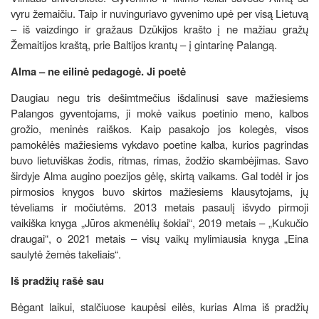
vyru žemaičiu. Taip ir nuvinguriavo gyvenimo upė per visą Lietuvą
– iš vaizdingo ir gražaus Dzūkijos krašto į ne mažiau gražų
Žemaitijos kraštą, prie Baltijos krantų – į gintarinę Palangą.
Alma – ne eilinė pedagogė. Ji poetė
Daugiau negu tris dešimtmečius išdalinusi save mažiesiems
Palangos gyventojams, ji mokė vaikus poetinio meno, kalbos
grožio, meninės raiškos. Kaip pasakojo jos kolegės, visos
pamokėlės mažiesiems vykdavo poetine kalba, kurios pagrindas
buvo lietuviškas žodis, ritmas, rimas, žodžio skambėjimas. Savo
širdyje Alma augino poezijos gėlę, skirtą vaikams. Gal todėl ir jos
pirmosios knygos buvo skirtos mažiesiems klausytojams, jų
tėveliams ir močiutėms. 2013 metais pasaulį išvydo pirmoji
vaikiška knyga „Jūros akmenėlių šokiai“, 2019 metais – „Kukučio
draugai“, o 2021 metais – visų vaikų mylimiausia knyga „Eina
saulytė žemės takeliais“.
Iš pradžių rašė sau
Bėgant laikui, stalčiuose kaupėsi eilės, kurias Alma iš pradžių