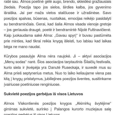
rašė sau. Almos poetinė gėlė augo, brendo, skleidėsi gražiausiais
žiedais. Poezija tapo jos sielos, širdies kalba, jos gyvenimo
išraiška. Jai per maža vietos stalčiuose ir užrašinėse. Savo
poezijos spalvas, būsenas, nuotaikas, emocijas reikėjo pasidalyti
su bendraminčiais. Gerai, kad šalia Almos visada vienoje gretoje
– jos geriausia draugė, poetė ir bendramintė Nijolė Fultinavičienė.
Kaip juokaudama sakė Alma: „Gavau spyrį“ ir buvau pastūmėta
prie minties, kad tikrai reikia knygą išleisti, tuo labiau kad laikas
bėga ne mano naudai.
Kūrybos pasaulyje Alma nėra naujokė. Ji – aktyvi asociacijos
„Menų sodas“ narė. Šios asociacijos tarptautinis Šilaičių festivalis,
kurio siela ir įkvėpėja yra Danutė Ruseckaja, ir suvedė mus su
Alma prieš septynerius metus. Nuo to laiko keliaujame viena pas
kitą į knygų pristatymus, jubiliejines poezijos šventes, susitinkame
įvairiuose poetiniuose renginiuose.
Sukvietė poezijos gerbėjus iš visos Lietuvos
Almos Viskontienės poezijos knygos „Akimirkų švytėjime“
gimimas sukvietė, surinko į Palangos kurorto muziejaus salę
poezijos gerbėjus iš visos Lietuvos.