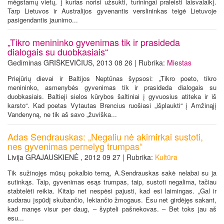
mėgstamų vietų, į kurias norisi užsukti, turiningai praleisti laisvalaikį.
Tarp Lietuvos ir Australijos gyvenantis verslininkas teigė Lietuvoje
pasigendantis jaunimo...
„Tikro menininko gyvenimas tik ir prasideda
dialogais su duobkasiais“
Gediminas GRIŠKEVIČIUS, 2013 08 26 | Rubrika:
Miestas
Priejūrių dievai ir Baltijos Neptūnas šypsosi: „Tikro poeto, tikro
menininko, asmenybės gyvenimas tik ir prasideda dialogais su
duobkasiais. Baltieji sielos kūrybos šaltiniai į gyvuosius atiteka ir iš
karsto“. Kad poetas Vytautas Brencius ruošiasi „išplaukti“ į Amžinąjį
Vandenyną, ne tik aš savo „žuviška...
Adas Sendrauskas: „Negaliu nė akimirkai sustoti,
nes gyvenimas pernelyg trumpas“
Livija GRAJAUSKIENĖ , 2012 09 27 | Rubrika:
Kultūra
Tik sužinojęs mūsų pokalbio temą, A.Sendrauskas sakė nelabai su ja
sutinkąs. Taip, gyvenimas esąs trumpas, taip, sustoti negalima, tačiau
stabtelėti reikia. Kitaip net nespėsi pajusti, kad esi laimingas. „Gal ir
sudarau įspūdį skubančio, lekiančio žmogaus. Esu net girdėjęs sakant,
kad manęs visur per daug, – šypteli pašnekovas. – Bet toks jau aš
esu...