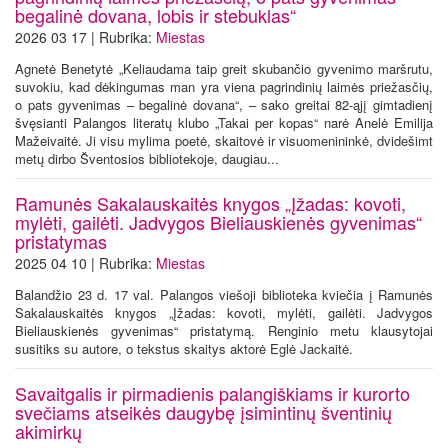
begalinė dovana, lobis ir stebuklas“
2026 03 17 | Rubrika:
Miestas
Agnetė Benetytė „Keliaudama taip greit skubančio gyvenimo maršrutu,
suvokiu, kad dėkingumas man yra viena pagrindinių laimės priežasčių,
o pats gyvenimas – begalinė dovana“, – sako greitai 82-ąjį gimtadienį
švęsianti Palangos literatų klubo „Takai per kopas“ narė Anelė Emilija
Mažeivaitė. Ji visu mylima poetė, skaitovė ir visuomenininkė, dvidešimt
metų dirbo Šventosios bibliotekoje, daugiau...
Ramunės Sakalauskaitės knygos „Įžadas: kovoti,
mylėti, gailėti. Jadvygos Bieliauskienės gyvenimas“
pristatymas
2025 04 10 | Rubrika:
Miestas
Balandžio 23 d. 17 val. Palangos viešoji biblioteka kviečia į Ramunės
Sakalauskaitės knygos „Įžadas: kovoti, mylėti, gailėti. Jadvygos
Bieliauskienės gyvenimas“ pristatymą. Renginio metu klausytojai
susitiks su autore, o tekstus skaitys aktorė Eglė Jackaitė.
Savaitgalis ir pirmadienis palangiškiams ir kurorto
svečiams atseikės daugybę įsimintinų šventinių
akimirkų