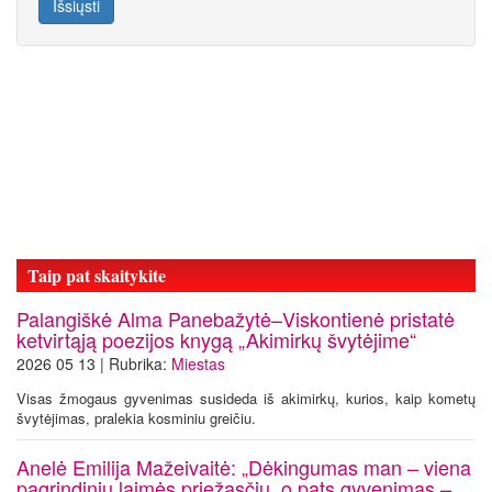
Išsiųsti
Taip pat skaitykite
Palangiškė Alma Panebažytė–Viskontienė pristatė
ketvirtąją poezijos knygą „Akimirkų švytėjime“
2026 05 13 | Rubrika:
Miestas
Visas žmogaus gyvenimas susideda iš akimirkų, kurios, kaip kometų
švytėjimas, pralekia kosminiu greičiu.
Anelė Emilija Mažeivaitė: „Dėkingumas man – viena
pagrindinių laimės priežasčių, o pats gyvenimas –