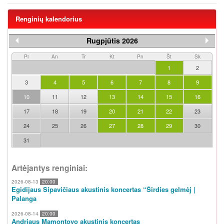
Renginių kalendorius
Rugpjūtis 2026
Pi
An
Tr
Kt
Pn
Št
Sk
1
2
3
4
5
6
7
8
9
10
11
12
13
14
15
16
17
18
19
20
21
22
23
24
25
26
27
28
29
30
31
Artėjantys renginiai:
2026-08-13
20:00
Egidijaus Sipavičiaus akustinis koncertas “Širdies gelmėj |
Palanga
2026-08-14
20:00
Andriaus Mamontovo akustinis koncertas