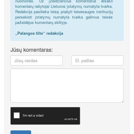
nuomonės. Už įžeidžiančius komentarus atsako
komentarų rašytojai Lietuvos įstatymų numatyta tvarka.
Redakcija pasilieka teisę prašyti teisėsaugos institucijų
persekioti įstatymų numatyta tvarka galimus teisės
pažeidėjus komentarų skiltyje.
„Palangos tilto“ redakcija
Jūsų komentaras: