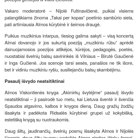
Vakaro moderatorė – Nijolė Fultinavičienė, puikiai visiems
palangiškiams žinoma „Takai per kopas“ poetinio sambūrio siela,
pati artimiausia Almos kūrybinė ir šeimos draugė.
Puikius muzikinius intarpus, tiesiog galima sakyti – visą koncertą
Almai dovanojo ir jos sukurtą poeziją „muzikiniu rūbu“ aprėdė
dainuojamosios poezijos atlikėjos, kūrėjos, pedagogės, poetės,
nuostabiai švelnių balsų savininkės iš Vilniaus – Birutė Gaučienė
ir Inga Gučienė. Jos scenoje tarsi sesės, panašios ne tik išore,
bet ir vidiniu muzikiniu ryšiu, susiliejančiu balsų skambėjimu.
Pasaulį išvydo neatsitiktinai
Almos Viskontienės knyga „Akimirkų švytėjime“ pasaulį išvydo
neatsitiktinai – ji pasirodė tuo metu, kai Lietuva šventė ir švenčia
Spaudos atgavimo, kalbos ir knygos dieną. Daug gražių žodžių
išsakyta ir padėkota Ridsalės kūrybinei grupei už kokybišką,
estetišką knygą su nuotraukomis.
Daug šiltų, jaudinančių, švelnių posmų išsakyta Almos ir Nijolės
lūpomis, daug šiltų jausmų perteikta Almos gimties ištakų žemei,