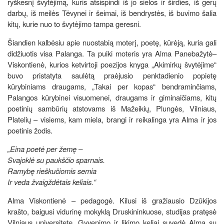
ryškesnį švytėjimą, kuris atsispindi iš jo sielos ir širdies, iš gerų
darbų, iš meilės Tėvynei ir šeimai, iš bendrystės, iš buvimo šalia
kitų, kurie nuo to švytėjimo tampa geresni.
Šiandien kalbėsiu apie nuostabią moterį, poetę, kūrėją, kuria gali
didžiuotis visa Palanga. Ta puiki moteris yra Alma Panebažytė–
Viskontienė, kurios ketvirtoji poezijos knyga „Akimirkų švytėjime“
buvo pristatyta saulėtą praėjusio penktadienio popietę
kūrybiniams draugams, „Takai per kopas“ bendraminčiams,
Palangos kūrybinei visuomenei, draugams ir giminaičiams, kitų
poetinių sambūrių atstovams iš Mažeikių, Plungės, Vilniaus,
Platelių – visiems, kam miela, brangi ir reikalinga yra Alma ir jos
poetinis žodis.
„Eina poetė per žemę –
Svajoklė su paukščio sparnais.
Ramybę rieškučiomis semia
Ir veda žvaigždėtais keliais.“
Alma Viskontienė – pedagogė. Kilusi iš gražiausio Dzūkijos
krašto, baigusi vidurinę mokyklą Druskininkuose, studijas pratęsė
Vilniaus universitete. Gyvenimo ir likimo keliai suvedė Almą su