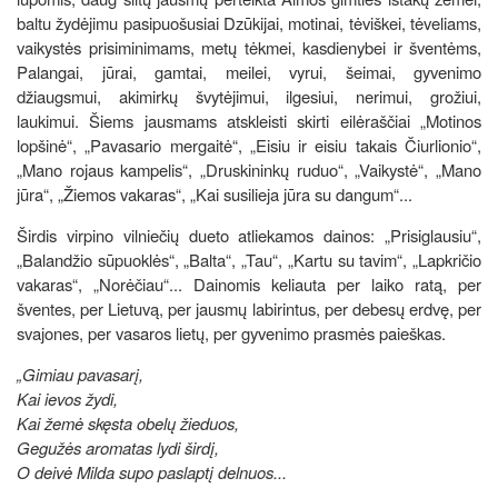
baltu žydėjimu pasipuošusiai Dzūkijai, motinai, tėviškei, tėveliams,
vaikystės prisiminimams, metų tėkmei, kasdienybei ir šventėms,
Palangai, jūrai, gamtai, meilei, vyrui, šeimai, gyvenimo
džiaugsmui, akimirkų švytėjimui, ilgesiui, nerimui, grožiui,
laukimui. Šiems jausmams atskleisti skirti eilėraščiai „Motinos
lopšinė“, „Pavasario mergaitė“, „Eisiu ir eisiu takais Čiurlionio“,
„Mano rojaus kampelis“, „Druskininkų ruduo“, „Vaikystė“, „Mano
jūra“, „Žiemos vakaras“, „Kai susilieja jūra su dangum“...
Širdis virpino vilniečių dueto atliekamos dainos: „Prisiglausiu“,
„Balandžio sūpuoklės“, „Balta“, „Tau“, „Kartu su tavim“, „Lapkričio
vakaras“, „Norėčiau“... Dainomis keliauta per laiko ratą, per
šventes, per Lietuvą, per jausmų labirintus, per debesų erdvę, per
svajones, per vasaros lietų, per gyvenimo prasmės paieškas.
„Gimiau pavasarį,
Kai ievos žydi,
Kai žemė skęsta obelų žieduos,
Gegužės aromatas lydi širdį,
O deivė Milda supo paslaptį delnuos...