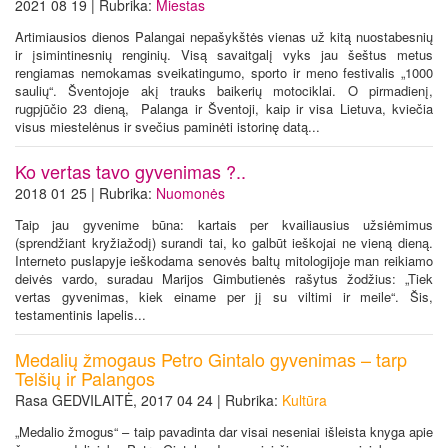
2021 08 19 | Rubrika:
Miestas
Artimiausios dienos Palangai nepašykštės vienas už kitą nuostabesnių
ir įsimintinesnių renginių. Visą savaitgalį vyks jau šeštus metus
rengiamas nemokamas sveikatingumo, sporto ir meno festivalis „1000
saulių“. Šventojoje akį trauks baikerių motociklai. O pirmadienį,
rugpjūčio 23 dieną, Palanga ir Šventoji, kaip ir visa Lietuva, kviečia
visus miestelėnus ir svečius paminėti istorinę datą...
Ko vertas tavo gyvenimas ?..
2018 01 25 | Rubrika:
Nuomonės
Taip jau gyvenime būna: kartais per kvailiausius užsiėmimus
(sprendžiant kryžiažodį) surandi tai, ko galbūt ieškojai ne vieną dieną.
Interneto puslapyje ieškodama senovės baltų mitologijoje man reikiamo
deivės vardo, suradau Marijos Gimbutienės rašytus žodžius: „Tiek
vertas gyvenimas, kiek einame per jį su viltimi ir meile“. Šis,
testamentinis lapelis...
Medalių žmogaus Petro Gintalo gyvenimas – tarp
Telšių ir Palangos
Rasa GEDVILAITĖ, 2017 04 24 | Rubrika:
Kultūra
„Medalio žmogus“ – taip pavadinta dar visai neseniai išleista knyga apie