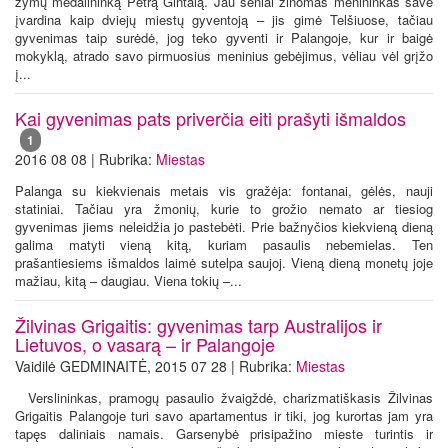
žymų medalininką Petrą Gintalą. Jau seniai žinomas menininkas save
įvardina kaip dviejų miestų gyventoją – jis gimė Telšiuose, tačiau
gyvenimas taip surėdė, jog teko gyventi ir Palangoje, kur ir baigė
mokyklą, atrado savo pirmuosius meninius gebėjimus, vėliau vėl grįžo
į...
Kai gyvenimas pats priverčia eiti prašyti išmaldos
1
2016 08 08 | Rubrika:
Miestas
Palanga su kiekvienais metais vis gražėja: fontanai, gėlės, nauji
statiniai. Tačiau yra žmonių, kurie to grožio nemato ar tiesiog
gyvenimas jiems neleidžia jo pastebėti. Prie bažnyčios kiekvieną dieną
galima matyti vieną kitą, kuriam pasaulis nebemielas. Ten
prašantiesiems išmaldos laimė sutelpa saujoj. Vieną dieną monetų joje
mažiau, kitą – daugiau. Viena tokių –...
Žilvinas Grigaitis: gyvenimas tarp Australijos ir
Lietuvos, o vasarą – ir Palangoje
Vaidilė GEDMINAITĖ, 2015 07 28 | Rubrika:
Miestas
Verslininkas, pramogų pasaulio žvaigždė, charizmatiškasis Žilvinas
Grigaitis Palangoje turi savo apartamentus ir tiki, jog kurortas jam yra
tapęs daliniais namais. Garsenybė prisipažino mieste turintis ir