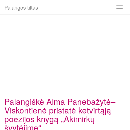
Palangos tiltas
Toggl
naviga
Palangiškė Alma Panebažytė–
Viskontienė pristatė ketvirtąją
poezijos knygą „Akimirkų
švytėjime“