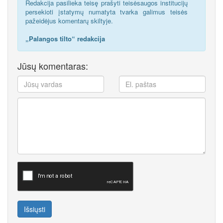
Redakcija pasilieka teisę prašyti teisėsaugos institucijų
persekioti įstatymų numatyta tvarka galimus teisės
pažeidėjus komentarų skiltyje.
„Palangos tilto“ redakcija
Jūsų komentaras:
Išsiųsti