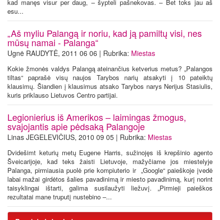
kad manęs visur per daug, – šypteli pašnekovas. – Bet toks jau aš
esu...
„Aš myliu Palangą ir noriu, kad ją pamiltų visi, nes
mūsų namai - Palanga“
Ugnė RAUDYTĖ, 2011 06 06 | Rubrika:
Miestas
Kokie žmonės valdys Palangą ateinančius ketverius metus? „Palangos
tiltas“ paprašė visų naujos Tarybos narių atsakyti į 10 pateiktų
klausimų. Šiandien į klausimus atsako Tarybos narys Nerijus Stasiulis,
kuris priklauso Lietuvos Centro partijai.
Legionierius iš Amerikos – laimingas žmogus,
svajojantis apie pėdsaką Palangoje
Linas JEGELEVIČIUS, 2010 09 05 | Rubrika:
Miestas
Dvidešimt keturių metų Eugene Harris, sužinojęs iš krepšinio agento
Šveicarijoje, kad teks žaisti Lietuvoje, mažyčiame jos miestelyje
Palanga, pirmiausia puolė prie kompiuterio ir „Google“ paieškoje įvedė
labai mažai girdėtos šalies pavadinimą ir miesto pavadinimą, kurį norint
taisyklingai ištarti, galima susilaužyti liežuvį. „Pirmieji paieškos
rezultatai mane truputį nustebino –...