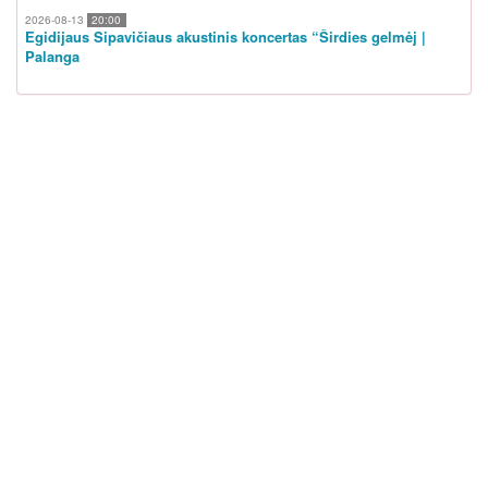
2026-08-13
20:00
Egidijaus Sipavičiaus akustinis koncertas “Širdies gelmėj |
Palanga