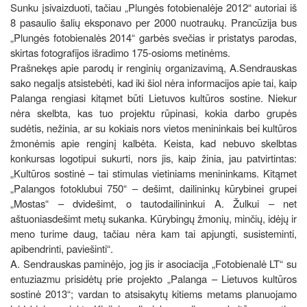
Sunku įsivaizduoti, tačiau „Plungės fotobienalėje 2012“ autoriai iš
8 pasaulio šalių eksponavo per 2000 nuotraukų. Prancūzija bus
„Plungės fotobienalės 2014“ garbės svečias ir pristatys parodas,
skirtas fotografijos išradimo 175-osioms metinėms.
Prašnekęs apie parodų ir renginių organizavimą, A.Sendrauskas
sako negalįs atsistebėti, kad iki šiol nėra informacijos apie tai, kaip
Palanga rengiasi kitąmet būti Lietuvos kultūros sostine. Niekur
nėra skelbta, kas tuo projektu rūpinasi, kokia darbo grupės
sudėtis, nežinia, ar su kokiais nors vietos menininkais bei kultūros
žmonėmis apie renginį kalbėta. Keista, kad nebuvo skelbtas
konkursas logotipui sukurti, nors jis, kaip žinia, jau patvirtintas:
„Kultūros sostinė – tai stimulas vietiniams menininkams. Kitąmet
„Palangos fotoklubui 750“ – dešimt, dailininkų kūrybinei grupei
„Mostas“ – dvidešimt, o tautodailininkui A. Žulkui – net
aštuoniasdešimt metų sukanka. Kūrybingų žmonių, minčių, idėjų ir
meno turime daug, tačiau nėra kam tai apjungti, susisteminti,
apibendrinti, paviešinti“.
A. Sendrauskas paminėjo, jog jis ir asociacija „Fotobienalė LT“ su
entuziazmu prisidėtų prie projekto „Palanga – Lietuvos kultūros
sostinė 2013“; vardan to atsisakytų kitiems metams planuojamo