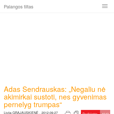
Palangos tiltas
Toggl
naviga
Adas Sendrauskas: „Negaliu nė
akimirkai sustoti, nes gyvenimas
pernelyg trumpas“
Livija GRAJAUSKIENĖ , 2012-09-27
Peržiūrėta
4642