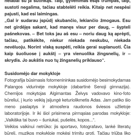
nelabai su ja sutinkąs. Taip, gyvenimas esąs trumpas, taip,
sustoti negalima, tačiau stabtelėti reikia. Kitaip net nespėsi
pajusti, kad esi laimingas.
„Gal ir sudarau įspūdį skubančio, lekiančio žmogaus. Esu
net girdėjęs sakant, kad manęs visur per daug, – šypteli
pašnekovas. – Bet toks jau aš esu – noriu daug ką aprėpti,
tačiau, patikėkite, niekur niekada neskubu, niekada
nevėluoju. Norint viską suspėti, reikia gerai suplanuoti. Čia
kaip šuoliuose į aukštį – yra vienuolika žingsnelių, ir –
skrydis. Jo aukštis nuo tų žingsnelių priklauso“.
Susidomėjo dar mokykloje
Fotografija būsimasis fotomenininkas susidomėjo besimokydamas
Palangos vidurinėje mokykloje (dabartinė Senoji gimnazija).
Chemijos mokytojas Algimantas Želvys vadovavo kino-foto
būreliui, į kurio veiklą įsijungė keturiolikmetis Adas. Jam patiko šio
meno paslaptys ir atmosfera raudonos šviesos užlietoje
laboratorijoje. Ir iki šiol prisimena pirmąsias parodas mokykloje:
„Vaikiška tai buvo – šuniukai, pušelės, kopos...“.
Veiklos vaikinui netrūko: jis sportavo, fotografavo, lankė literatų
būrelį, muzikos mokykloje mokėsi trimitu groti. Tačiau triūba liko