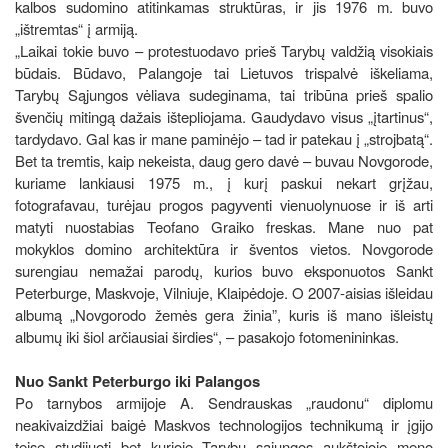
kalbos sudomino atitinkamas struktūras, ir jis 1976 m. buvo
„ištremtas“ į armiją.
„Laikai tokie buvo – protestuodavo prieš Tarybų valdžią visokiais
būdais. Būdavo, Palangoje tai Lietuvos trispalvė iškeliama,
Tarybų Sąjungos vėliava sudeginama, tai tribūna prieš spalio
švenčių mitingą dažais ištepliojama. Gaudydavo visus „įtartinus“,
tardydavo. Gal kas ir mane paminėjo – tad ir patekau į „strojbatą“.
Bet ta tremtis, kaip nekeista, daug gero davė – buvau Novgorode,
kuriame lankiausi 1975 m., į kurį paskui nekart grįžau,
fotografavau, turėjau progos pagyventi vienuolynuose ir iš arti
matyti nuostabias Teofano Graiko freskas. Mane nuo pat
mokyklos domino architektūra ir šventos vietos. Novgorode
surengiau nemažai parodų, kurios buvo eksponuotos Sankt
Peterburge, Maskvoje, Vilniuje, Klaipėdoje. O 2007-aisias išleidau
albumą „Novgorodo žemės gera žinia”, kuris iš mano išleistų
albumų iki šiol arčiausiai širdies“, – pasakojo fotomenininkas.
Nuo Sankt Peterburgo iki Palangos
Po tarnybos armijoje A. Sendrauskas „raudonu“ diplomu
neakivaizdžiai baigė Maskvos technologijos technikumą ir įgijo
teisę studijuoti bet kurioje Tarybų sąjungos aukštojoje meno