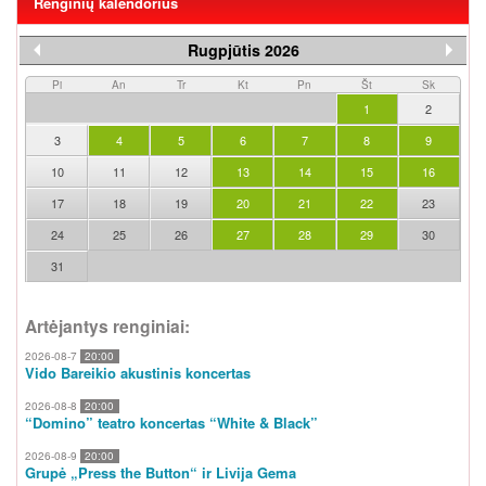
Renginių kalendorius
Rugpjūtis 2026
Pi
An
Tr
Kt
Pn
Št
Sk
1
2
3
4
5
6
7
8
9
10
11
12
13
14
15
16
17
18
19
20
21
22
23
24
25
26
27
28
29
30
31
Artėjantys renginiai:
2026-08-7
20:00
Vido Bareikio akustinis koncertas
2026-08-8
20:00
“Domino” teatro koncertas “White & Black”
2026-08-9
20:00
Grupė „Press the Button“ ir Livija Gema