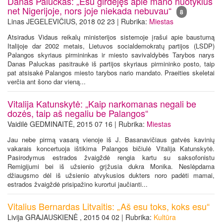
Danas Paluckas: „Esu girdėjęs apie mano nuotykius
net Nigerijoje, nors joje niekada nebuvau“
8
Linas JEGELEVIČIUS, 2018 02 23 | Rubrika:
Miestas
Atsiradus Vidaus reikalų ministerijos sistemoje įrašui apie baustumą
Italijoje dar 2002 metais, Lietuvos socialdemokratų partijos (LSDP)
Palangos skyriaus pirmininkas ir miesto savivaldybės Tarybos narys
Danas Paluckas pasitraukė iš partijos skyriaus pirmininko posto, taip
pat atsisakė Palangos miesto tarybos nario mandato. Praeities skeletai
verčia ant šono dar vieną...
Vitalija Katunskytė: „Kaip narkomanas negali be
dozės, taip aš negaliu be Palangos“
Vaidilė GEDMINAITĖ, 2015 07 16 | Rubrika:
Miestas
Jau nebe pirmą vasarą vienoje iš J. Basanavičiaus gatvės kavinių
vakarais koncertuoja ištikima Palangos bičiulė Vitalija Katunskytė.
Pasirodymus estrados žvaigždė rengia kartu su saksofonistu
Remigijumi bei iš užsienio grįžusia dukra Monika. Neslėpdama
džiaugsmo dėl iš užsienio atvykusios dukters noro padėti mamai,
estrados žvaigždė prisipažino kurortui jaučianti...
Vitalius Bernardas Litvaitis: „Aš esu toks, koks esu“
Livija GRAJAUSKIENĖ , 2015 04 02 | Rubrika:
Kultūra