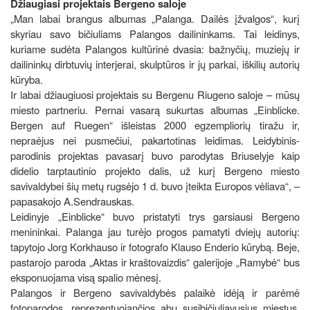
Džiaugiasi projektais Bergeno saloje
„Man labai brangus albumas „Palanga. Dailės įžvalgos“, kurį
skyriau savo bičiuliams Palangos dailininkams. Tai leidinys,
kuriame sudėta Palangos kultūrinė dvasia: bažnyčių, muziejų ir
dailininkų dirbtuvių interjerai, skulptūros ir jų parkai, iškilių autorių
kūryba.
Ir labai džiaugiuosi projektais su Bergenu Riugeno saloje – mūsų
miesto partneriu. Pernai vasarą sukurtas albumas „Einblicke.
Bergen auf Ruegen“ išleistas 2000 egzempliorių tiražu ir,
nepraėjus nei pusmečiui, pakartotinas leidimas. Leidybinis-
parodinis projektas pavasarį buvo parodytas Briuselyje kaip
didelio tarptautinio projekto dalis, už kurį Bergeno miesto
savivaldybei šių metų rugsėjo 1 d. buvo įteikta Europos vėliava“, –
papasakojo A.Sendrauskas.
Leidinyje „Einblicke“ buvo pristatyti trys garsiausi Bergeno
menininkai. Palanga jau turėjo progos pamatyti dviejų autorių:
tapytojo Jorg Korkhauso ir fotografo Klauso Enderio kūrybą. Beje,
pastarojo paroda „Aktas ir kraštovaizdis“ galerijoje „Ramybė“ bus
eksponuojama visą spalio mėnesį.
Palangos ir Bergeno savivaldybės palaikė idėją ir parėmė
fotoparodos, reprezentuojančios abu susibičiuliavusius miestus,