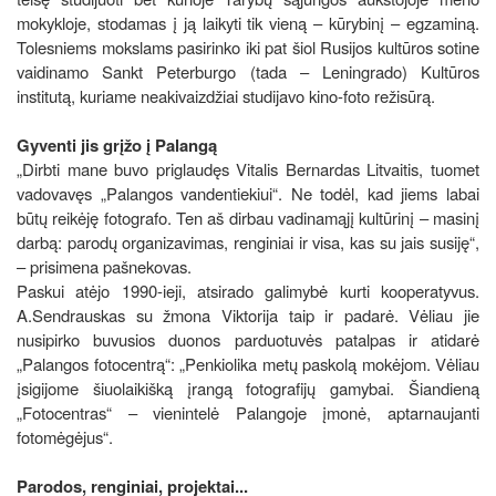
mokykloje, stodamas į ją laikyti tik vieną – kūrybinį – egzaminą.
Tolesniems mokslams pasirinko iki pat šiol Rusijos kultūros sotine
vaidinamo Sankt Peterburgo (tada – Leningrado) Kultūros
institutą, kuriame neakivaizdžiai studijavo kino-foto režisūrą.
Gyventi jis grįžo į Palangą
„Dirbti mane buvo priglaudęs Vitalis Bernardas Litvaitis, tuomet
vadovavęs „Palangos vandentiekiui“. Ne todėl, kad jiems labai
būtų reikėję fotografo. Ten aš dirbau vadinamąjį kultūrinį – masinį
darbą: parodų organizavimas, renginiai ir visa, kas su jais susiję“,
– prisimena pašnekovas.
Paskui atėjo 1990-ieji, atsirado galimybė kurti kooperatyvus.
A.Sendrauskas su žmona Viktorija taip ir padarė. Vėliau jie
nusipirko buvusios duonos parduotuvės patalpas ir atidarė
„Palangos fotocentrą“: „Penkiolika metų paskolą mokėjom. Vėliau
įsigijome šiuolaikišką įrangą fotografijų gamybai. Šiandieną
„Fotocentras“ – vienintelė Palangoje įmonė, aptarnaujanti
fotomėgėjus“.
Parodos, renginiai, projektai...