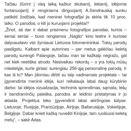
Tačiau žiūrint į visą laiką kažkur skubantį, lekiantį, idėjomis
fontanuojantį ir renginiams diriguojantį A.Sendrauską sunku
patikėti žodžiais, kad meninei fotografijai jis skiria tik 10 proc.
laiko. O parodos, o kiti jo kuruojami projektai?
„Žinot, aš dar ir dabar prisimenu fotografijos parodas, kurios –
seniai seniai – buvo rengiamos „Naglio“ kino teatre ir kuriose
dalyvaudavo visi žymiausi Lietuvos fotomenininkai. Tokių parodų
pasiilgstu. Kalbant apie autorines – per metus galėčiau keletą
parodų surengti Palangoje, tačiau man tai kažkaip negražu, gal
net kiek neetiška atrodo. Nesivaikau rekordų – o yra tokių mūsų
miestelyje, kurie giriasi: surengiau 256-ąją personalinę parodą. Ir
kas iš to? Man įdomiau dirbti su taip vadinamais projektais – tai
įgyvendinta meninė idėja, kuri reikalauja labai daug kūrybinio
darbo: tai idėjos vizualizacija, techninis sprendimas, sąmata, lėšų
ir bendraminčių paieška, parodos ar leidinio pristatymas ir jo
sklaida. Projektus teko įgyvendinti labai skirtingose šalyse:
Lietuvoje, Rusijoje, Prancūzijoje, Airijoje, Baltarusijoje, Vokietijoje,
Belgijoje. Dabar knieti kažką nuveikti Kinijoje, tam ruošiuosi keletą
metų“, – sakė Adas.