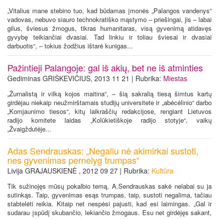
„Vitalius mane stebino tuo, kad būdamas įmonės „Palangos vandenys“
vadovas, nebuvo siauro technokratiško mąstymo – priešingai, jis – labai
gilus, šviesus žmogus, tikras humanitaras, visą gyvenimą atidavęs
gyvybę teikiančiai dvasiai. Tad linkiu ir toliau šviesai ir dvasiai
darbuotis“, – tokius žodžius ištarė kunigas...
Pažintieji Palangoje: gal iš akių, bet ne iš atminties
Gediminas GRIŠKEVIČIUS, 2013 11 21 | Rubrika:
Miestas
„Žurnalistą ir vilką kojos maitina“, – šią sakralią tiesą šimtus kartų
girdėjau niekaip neužmirštamais studijų universitete ir „abėcėlinio“ darbo
„Komjaunimo tiesos“, kitų laikraščių redakcijose, rengiant Lietuvos
radijo komitete laidas „Kolūkietiškoje radijo stotyje“, vaikų
„Žvaigždutėje...
Adas Sendrauskas: „Negaliu nė akimirkai sustoti,
nes gyvenimas pernelyg trumpas“
Livija GRAJAUSKIENĖ , 2012 09 27 | Rubrika:
Kultūra
Tik sužinojęs mūsų pokalbio temą, A.Sendrauskas sakė nelabai su ja
sutinkąs. Taip, gyvenimas esąs trumpas, taip, sustoti negalima, tačiau
stabtelėti reikia. Kitaip net nespėsi pajusti, kad esi laimingas. „Gal ir
sudarau įspūdį skubančio, lekiančio žmogaus. Esu net girdėjęs sakant,