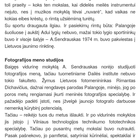
toli praeity – koks ten mokslas, kai didelės meilės instrumentui
nejuto, nes į muzikos mokyklą tėvai „nuvarė“, kad vaikas ne
kokias eibes krėstų, o rimtą užsiėmimą turėtų.
Su sportu draugauta ilgiau. Ir pasiekimų rimtų būta: Palangoje
šuoliuose į aukštį Adui lygių nebuvo, mažai tokio lygio sportininkų
buvo ir visoje šalyje – A.Sendrauskas 1974 m. buvo pakviestas į
Lietuvos jaunimo rinktinę.
Fotografijos meno studijos
Baigęs vidurinę mokyklą A. Sendrauskas norėjo studijuoti
fotografijos meną, tačiau tuometiniame Dailės institute nebuvo
tokio fakulteto. Žymus Lietuvos fotomenininkas Rimantas
Dichavičius, dažnai rengdavęs parodas Palangoje, minėjo, jog po
poros metų rengiamasi įkurti meninės fotografijos specialybę. Ir
pažadėjo padėti įstoti, nes įžvelgė jaunojo fotografo darbuose
nemenką kūrybinį potencialą.
Tačiau – reikėjo tuos du metus išlaukti. Ir po vidurinės mokyklos
jis įstojo į Vilniaus technologijos technikumo fototechnikos
specialybę. Tačiau po pusantrų metų mokslai buvo nutraukti.
Pasak pašnekovo, jo pamfletai, satyriniai kūrinėliai, spektakliai ir