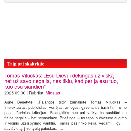
Taip pat skaitykite
Tomas Viluckas: „Esu Dievui dėkingas už viską –
net už savo negalią, nes tikiu, kad per ją esu tuo,
kuo esu šiandien“
2025 09 06 | Rubrika:
Miestas
Agnė Benetytė, „Palangos tilto“ žurnalistė Tomas Viluckas –
intelektualas, publicistas, vertėjas, žmogus, gyvenantis išmintimi, o ne
pagal išorinius kriterijus. Palangiškis nuo pat vaikystės susidūrė su
fizine negalia – bet nepasidavė. Priešingai – tai tapo jo dvasinio augimo
ir vidinio užsispyrimo varikliu. Tomas pasirinko kelią, vedantį į gylį: į
savišvietą, į vertybių paieškas, į...