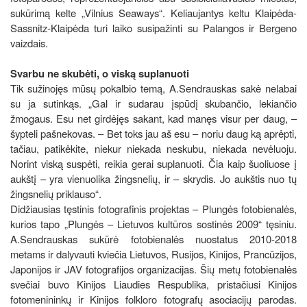
sukūrimą kelte „Vilnius Seaways“. Keliaujantys keltu Klaipėda-
Sassnitz-Klaipėda turi laiko susipažinti su Palangos ir Bergeno
vaizdais.
Svarbu ne skubėti, o viską suplanuoti
Tik sužinojęs mūsų pokalbio temą, A.Sendrauskas sakė nelabai
su ja sutinkąs. „Gal ir sudarau įspūdį skubančio, lekiančio
žmogaus. Esu net girdėjęs sakant, kad manęs visur per daug, –
šypteli pašnekovas. – Bet toks jau aš esu – noriu daug ką aprėpti,
tačiau, patikėkite, niekur niekada neskubu, niekada nevėluoju.
Norint viską suspėti, reikia gerai suplanuoti. Čia kaip šuoliuose į
aukštį – yra vienuolika žingsnelių, ir – skrydis. Jo aukštis nuo tų
žingsnelių priklauso“.
Didžiausias tęstinis fotografinis projektas – Plungės fotobienalės,
kurios tapo „Plungės – Lietuvos kultūros sostinės 2009“ tęsiniu.
A.Sendrauskas sukūrė fotobienalės nuostatus 2010-2018
metams ir dalyvauti kviečia Lietuvos, Rusijos, Kinijos, Prancūzijos,
Japonijos ir JAV fotografijos organizacijas. Šių metų fotobienalės
svečiai buvo Kinijos Liaudies Respublika, pristačiusi Kinijos
fotomenininkų ir Kinijos folkloro fotografų asociacijų parodas.