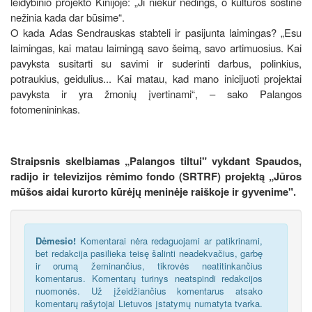
leidybinio projekto Kinijoje: „Ji niekur nedings, o kultūros sostine
nežinia kada dar būsime“.
O kada Adas Sendrauskas stabteli ir pasijunta laimingas? „Esu
laimingas, kai matau laimingą savo šeimą, savo artimuosius. Kai
pavyksta susitarti su savimi ir suderinti darbus, polinkius,
potraukius, geidulius... Kai matau, kad mano inicijuoti projektai
pavyksta ir yra žmonių įvertinami“, – sako Palangos
fotomenininkas.
Straipsnis skelbiamas „Palangos tiltui" vykdant Spaudos,
radijo ir televizijos rėmimo fondo (SRTRF) projektą „Jūros
mūšos aidai kurorto kūrėjų meninėje raiškoje ir gyvenime".
Dėmesio!
Komentarai nėra redaguojami ar patikrinami,
bet redakcija pasilieka teisę šalinti neadekvačius, garbę
ir orumą žeminančius, tikrovės neatitinkančius
komentarus. Komentarų turinys neatspindi redakcijos
nuomonės. Už įžeidžiančius komentarus atsako
komentarų rašytojai Lietuvos įstatymų numatyta tvarka.