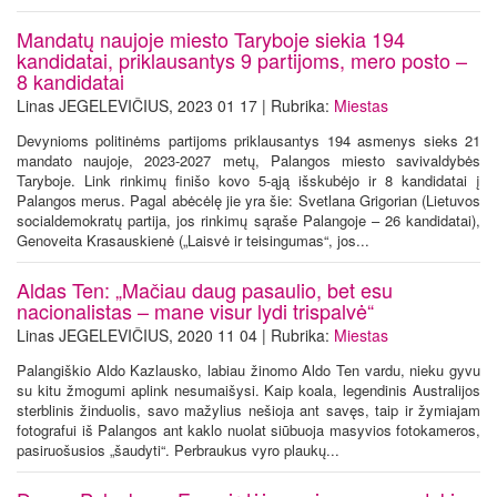
Mandatų naujoje miesto Taryboje siekia 194
kandidatai, priklausantys 9 partijoms, mero posto –
8 kandidatai
Linas JEGELEVIČIUS, 2023 01 17 | Rubrika:
Miestas
Devynioms politinėms partijoms priklausantys 194 asmenys sieks 21
mandato naujoje, 2023-2027 metų, Palangos miesto savivaldybės
Taryboje. Link rinkimų finišo kovo 5-ąją išskubėjo ir 8 kandidatai į
Palangos merus. Pagal abėcėlę jie yra šie: Svetlana Grigorian (Lietuvos
socialdemokratų partija, jos rinkimų sąraše Palangoje – 26 kandidatai),
Genoveita Krasauskienė („Laisvė ir teisingumas“, jos...
Aldas Ten: „Mačiau daug pasaulio, bet esu
nacionalistas – mane visur lydi trispalvė“
Linas JEGELEVIČIUS, 2020 11 04 | Rubrika:
Miestas
Palangiškio Aldo Kazlausko, labiau žinomo Aldo Ten vardu, nieku gyvu
su kitu žmogumi aplink nesumaišysi. Kaip koala, legendinis Australijos
sterblinis žinduolis, savo mažylius nešioja ant savęs, taip ir žymiajam
fotografui iš Palangos ant kaklo nuolat siūbuoja masyvios fotokameros,
pasiruošusios „šaudyti“. Perbraukus vyro plaukų...