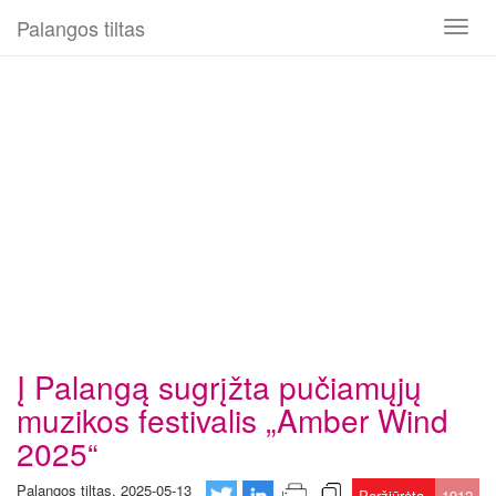
Palangos tiltas
Toggl
naviga
Į Palangą sugrįžta pučiamųjų
muzikos festivalis „Amber Wind
2025“
Palangos tiltas, 2025-05-13
Peržiūrėta
1912