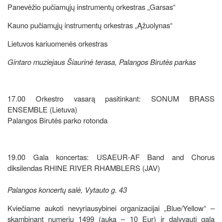
Panevėžio pučiamųjų instrumentų orkestras „Garsas“
Kauno pučiamųjų instrumentų orkestras „Ąžuolynas“
Lietuvos kariuomenės orkestras
Gintaro muziejaus Šiaurinė terasa, Palangos Birutės parkas
17.00 Orkestro vasarą pasitinkant: SONUM BRASS
ENSEMBLE (Lietuva)
Palangos Birutės parko rotonda
19.00 Gala koncertas: USAEUR-AF Band and Chorus
diksilendas RHINE RIVER RHAMBLERS (JAV)
Palangos koncertų salė, Vytauto g. 43
Kviečiame aukoti nevyriausybinei organizacijai „Blue/Yellow“ –
skambinant numeriu 1499 (auka – 10 Eur) ir dalyvauti gala