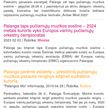
Paskutinį pavasario savaitgalį Palanga vėl taps pučiamųjų muzikos
sostine – gegužės 26-28 d. į pasirodymus po atviru dangumi, orkestrų
paradą, koncertus bei meistriškumo dirbtuves kviečia šeštasis
tarptautinis pučiamųjų muzikos festivalis „Amber Wind 2023“.
Palanga taps pučiamųjų muzikos sostine – 2024
metais kurorte vyks Europos varinių pučiamųjų
orkestrų čempionatas
2023 02 03 | Rubrika:
Miestas
Palanga jau kitąmet taps Europos pučiamųjų muzikos sostine –
ketvirtadienį kurorto meras Šarūnas Vaitkus pasirašė sutartį su Europos
varinių pučiamųjų orkestrų asociacija (EBBA) dėl Europos varinių
pučiamųjų orkestrų čempionato (EBBC) organizavimo Palangoje.
Palanga perėmė estafetę – prestižinis pučiamųjų
muzikos pasaulio renginys kitąmet sudrebins
kurortą
"Palangos tilto" informacija, 2019 04 29 | Rubrika:
Kultūra
Penktadienį, balandžio 26 d., Palangai Šveicarijoje, Montrė kurorte,
perduota estafetė kitąmet rengti prestižinį muzikos pasaulio renginį –
Europos varinių pučiamųjų orkestrų čempionatą. Tad jau po metų, 2020
m. gegužę, pučiamųjų pasaulį praturtins istorinis įvykis – Europos