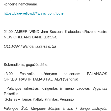
koncerte nemokamai.
https://blue-yellow.lt/#ways_contribute
21.00 AMBER WIND Jam Session: Klaipėdos džiazo orkestro
NEW ORLEANS BAND (Lietuva)
OLDMAN Palanga, Jūratės g. 2a
Sekmadienis, gegužės 25 d.
13.00 Festivalio uždarymo koncertas: PALANGOS
ORKESTRAS IR TAMAS PALFALVI (Vengrija)
Palangos orkestras, dirigentas ir meno vadovas Vygantas
Rekašius
Solistas – Tamas Palfalvi (trimitas, Vengrija)
Palangos Švč. Mergelės Marijos ėmimo į dangų bažnyčia,