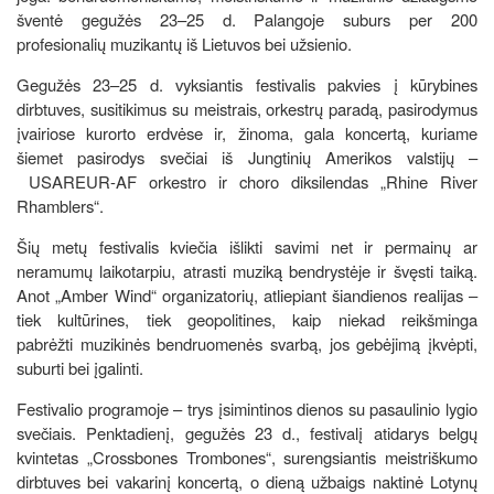
šventė gegužės 23–25 d. Palangoje suburs per 200
profesionalių muzikantų iš Lietuvos bei užsienio.
Gegužės 23–25 d. vyksiantis festivalis pakvies į kūrybines
dirbtuves, susitikimus su meistrais, orkestrų paradą, pasirodymus
įvairiose kurorto erdvėse ir, žinoma, gala koncertą, kuriame
šiemet pasirodys svečiai iš Jungtinių Amerikos valstijų –
USAREUR-AF orkestro ir choro diksilendas „Rhine River
Rhamblers“.
Šių metų festivalis kviečia išlikti savimi net ir permainų ar
neramumų laikotarpiu, atrasti muziką bendrystėje ir švęsti taiką.
Anot „Amber Wind“ organizatorių, atliepiant šiandienos realijas –
tiek kultūrines, tiek geopolitines, kaip niekad reikšminga
pabrėžti muzikinės bendruomenės svarbą, jos gebėjimą įkvėpti,
suburti bei įgalinti.
Festivalio programoje – trys įsimintinos dienos su pasaulinio lygio
svečiais. Penktadienį, gegužės 23 d., festivalį atidarys belgų
kvintetas „Crossbones Trombones“, surengsiantis meistriškumo
dirbtuves bei vakarinį koncertą, o dieną užbaigs naktinė Lotynų