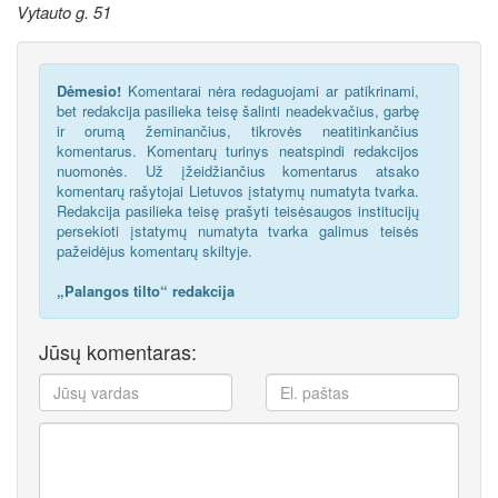
Vytauto g. 51
Dėmesio!
Komentarai nėra redaguojami ar patikrinami,
bet redakcija pasilieka teisę šalinti neadekvačius, garbę
ir orumą žeminančius, tikrovės neatitinkančius
komentarus. Komentarų turinys neatspindi redakcijos
nuomonės. Už įžeidžiančius komentarus atsako
komentarų rašytojai Lietuvos įstatymų numatyta tvarka.
Redakcija pasilieka teisę prašyti teisėsaugos institucijų
persekioti įstatymų numatyta tvarka galimus teisės
pažeidėjus komentarų skiltyje.
„Palangos tilto“ redakcija
Jūsų komentaras: