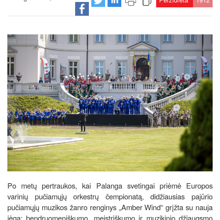
Po metų pertraukos, kai Palanga svetingai priėmė Europos
varinių pučiamųjų orkestrų čempionatą, didžiausias pajūrio
pučiamųjų muzikos žanro renginys „Amber Wind“ grįžta su nauja
jėga: bendruomeniškumo, meistriškumo ir muzikinio džiaugsmo