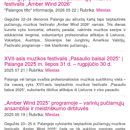
festivalis „Amber Wind 2026“
"Palangos tilto" informacija, 2026 05 22 | Rubrika:
Miestas
Gegužės 22–24 dienomis Palanga jau aštuntą kartą taps tarptautinės
pučiamųjų muzikos festivalio „Amber Wind 2026“ namais. Tris dienas
kurorte vyks koncertai, orkestrų paradai, naktinės muzikos sesijos ir
edukaciniai renginiai, subursiantys profesionalius atlikėjus iš Lietuvos,
Vokietijos, Austrijos, Slovėnijos bei Jungtinių Amerikos Valstijų.
Festivalio programoje – tiek klasikinės pučiamųjų...
XVII-asis muzikos festivalis „Pasaulio balsai 2025“ |
Palanga 2025 m. liepos 31 d. – rugpjūčio 30 d.
2025 07 21 | Rubrika:
Miestas
Palanga vėl tampa svarbia profesionaliosios muzikos susitikimų vieta –
čia vasarą vyks XVII-asis tarptautinis muzikos festivalis „Pasaulio
balsai 2025“, suburiantis iškilius atlikėjus iš Lietuvos ir viso pasaulio.
„Amber Wind 2025“ programoje – varinių pučiamųjų
ansambliai ir meistriškumo dirbtuvės
2025 05 19 | Rubrika:
Miestas
Gegužės 23– 25 d. Palangoje vyksiantis tarptautinis pučiamųjų muzikos
festivalis „Amber Wind 2025“ žada ne tik aukštos meninės vertės