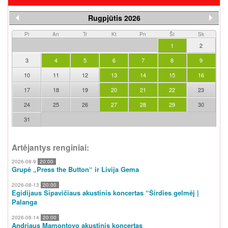
Rugpjūtis 2026
Pi
An
Tr
Kt
Pn
Št
Sk
1
2
3
4
5
6
7
8
9
10
11
12
13
14
15
16
17
18
19
20
21
22
23
24
25
26
27
28
29
30
31
Artėjantys renginiai:
2026-08-9
20:00
Grupė „Press the Button“ ir Livija Gema
2026-08-13
20:00
Egidijaus Sipavičiaus akustinis koncertas “Širdies gelmėj |
Palanga
2026-08-14
20:00
Andriaus Mamontovo akustinis koncertas