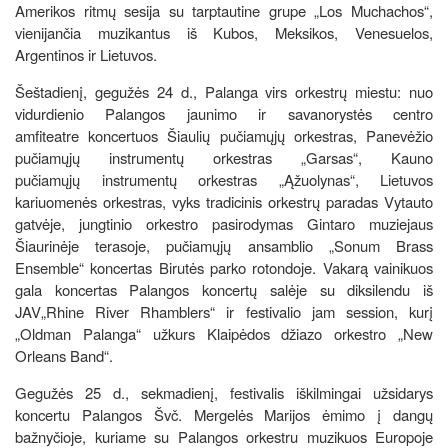
Amerikos ritmų sesija su tarptautine grupe „Los Muchachos“,
vienijančia muzikantus iš Kubos, Meksikos, Venesuelos,
Argentinos ir Lietuvos.
Šeštadienį, gegužės 24 d., Palanga virs orkestrų miestu: nuo
vidurdienio Palangos jaunimo ir savanorystės centro
amfiteatre koncertuos Šiaulių pučiamųjų orkestras, Panevėžio
pučiamųjų instrumentų orkestras „Garsas“, Kauno
pučiamųjų instrumentų orkestras „Ąžuolynas“, Lietuvos
kariuomenės orkestras, vyks tradicinis orkestrų paradas Vytauto
gatvėje, jungtinio orkestro pasirodymas Gintaro muziejaus
Šiaurinėje terasoje, pučiamųjų ansamblio „Sonum Brass
Ensemble“ koncertas Birutės parko rotondoje. Vakarą vainikuos
gala koncertas Palangos koncertų salėje su diksilendu iš
JAV„Rhine River Rhamblers“ ir festivalio jam session, kurį
„Oldman Palanga“ užkurs Klaipėdos džiazo orkestro „New
Orleans Band“.
Gegužės 25 d., sekmadienį, festivalis iškilmingai užsidarys
koncertu Palangos Švč. Mergelės Marijos ėmimo į dangų
bažnyčioje, kuriame su Palangos orkestru muzikuos Europoje