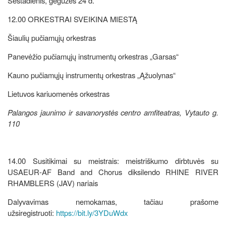
Šeštadienis, gegužės 24 d.
12.00 ORKESTRAI SVEIKINA MIESTĄ
Šiaulių pučiamųjų orkestras
Panevėžio pučiamųjų instrumentų orkestras „Garsas“
Kauno pučiamųjų instrumentų orkestras „Ąžuolynas“
Lietuvos kariuomenės orkestras
Palangos jaunimo ir savanorystės centro amfiteatras, Vytauto g.
110
14.00 Susitikimai su meistrais: meistriškumo dirbtuvės su
USAEUR-AF Band and Chorus diksilendo RHINE RIVER
RHAMBLERS (JAV) nariais
Dalyvavimas nemokamas, tačiau prašome
užsiregistruoti:
https://bit.ly/3YDuWdx