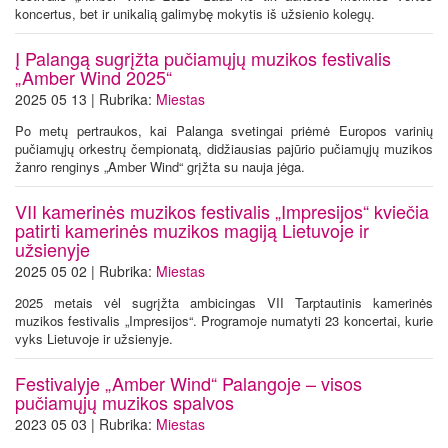
koncertus, bet ir unikalią galimybę mokytis iš užsienio kolegų.
Į Palangą sugrįžta pučiamųjų muzikos festivalis
„Amber Wind 2025“
2025 05 13 | Rubrika:
Miestas
Po metų pertraukos, kai Palanga svetingai priėmė Europos varinių
pučiamųjų orkestrų čempionatą, didžiausias pajūrio pučiamųjų muzikos
žanro renginys „Amber Wind“ grįžta su nauja jėga.
VII kamerinės muzikos festivalis „Impresijos“ kviečia
patirti kamerinės muzikos magiją Lietuvoje ir
užsienyje
2025 05 02 | Rubrika:
Miestas
2025 metais vėl sugrįžta ambicingas VII Tarptautinis kamerinės
muzikos festivalis „Impresijos“. Programoje numatyti 23 koncertai, kurie
vyks Lietuvoje ir užsienyje.
Festivalyje „Amber Wind“ Palangoje – visos
pučiamųjų muzikos spalvos
2023 05 03 | Rubrika:
Miestas