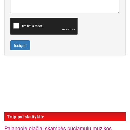
Išsiųsti
Taip pat skaitykite
Palangoje plačiai skambės pučiamųjų muzikos