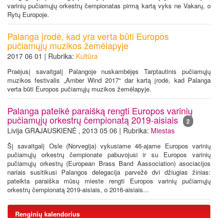
varinių pučiamųjų orkestrų čempionatas pirmą kartą vyks ne Vakarų, o
Rytų Europoje.
Palanga įrodė, kad yra verta būti Europos
pučiamųjų muzikos žemėlapyje
2017 06 01 | Rubrika:
Kultūra
Praėjusį savaitgalį Palangoje nuskambėjęs Tarptautinis pučiamųjų
muzikos festivalis „Amber Wind 2017“ dar kartą įrodė, kad Palanga
verta būti Europos pučiamųjų muzikos žemėlapyje.
Palanga pateikė paraišką rengti Europos varinių
pučiamųjų orkestrų čempionatą 2019-aisiais
2
Livija GRAJAUSKIENĖ , 2013 05 06 | Rubrika:
Miestas
Šį savaitgalį Osle (Norvegija) vykusiame 46-ajame Europos varinių
pučiamųjų orkestrų čempionate pabuvojusi ir su Europos varinių
pučiamųjų orkestrų (European Brass Band Aassociation) asociacijos
nariais susitikusi Palangos delegacija parvežė dvi džiugias žinias:
pateikta paraiška mūsų mieste rengti Europos varinių pučiamųjų
orkestrų čempionatą 2019-aisiais, o 2016-aisiais...
Renginių kalendorius