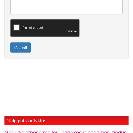
Išsiųsti
Taip pat skaitykite
Gegužis atnešė meilės, padėkos ir pagarbos žiedus