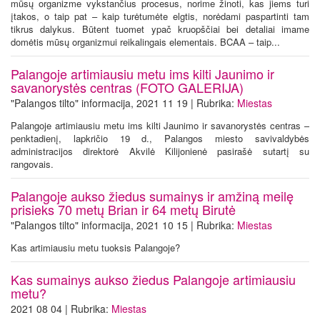
mūsų organizme vykstančius procesus, norime žinoti, kas jiems turi
įtakos, o taip pat – kaip turėtumėte elgtis, norėdami paspartinti tam
tikrus dalykus. Būtent tuomet ypač kruopščiai bei detaliai imame
domėtis mūsų organizmui reikalingais elementais. BCAA – taip...
Palangoje artimiausiu metu ims kilti Jaunimo ir
savanorystės centras (FOTO GALERIJA)
"Palangos tilto" informacija, 2021 11 19 | Rubrika:
Miestas
Palangoje artimiausiu metu ims kilti Jaunimo ir savanorystės centras –
penktadienį, lapkričio 19 d., Palangos miesto savivaldybės
administracijos direktorė Akvilė Kilijonienė pasirašė sutartį su
rangovais.
Palangoje aukso žiedus sumainys ir amžiną meilę
prisieks 70 metų Brian ir 64 metų Birutė
"Palangos tilto" informacija, 2021 10 15 | Rubrika:
Miestas
Kas artimiausiu metu tuoksis Palangoje?
Kas sumainys aukso žiedus Palangoje artimiausiu
metu?
2021 08 04 | Rubrika:
Miestas