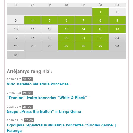
Pi
An
Tr
Kt
Pn
Št
Sk
1
2
3
4
5
6
7
8
9
10
11
12
13
14
15
16
17
18
19
20
21
22
23
24
25
26
27
28
29
30
31
Artėjantys renginiai:
2026-08-7
20:00
Vido Bareikio akustinis koncertas
2026-08-8
20:00
“Domino” teatro koncertas “White & Black”
2026-08-9
20:00
Grupė „Press the Button“ ir Livija Gema
2026-08-13
20:00
Egidijaus Sipavičiaus akustinis koncertas “Širdies gelmėj |
Palanga