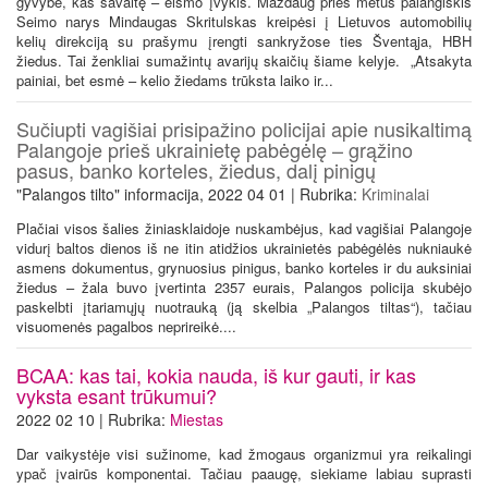
gyvybė, kas savaitę – eismo įvykis. Maždaug prieš metus palangiškis
Seimo narys Mindaugas Skritulskas kreipėsi į Lietuvos automobilių
kelių direkciją su prašymu įrengti sankryžose ties Šventąja, HBH
žiedus. Tai ženkliai sumažintų avarijų skaičių šiame kelyje. „Atsakyta
painiai, bet esmė – kelio žiedams trūksta laiko ir...
Sučiupti vagišiai prisipažino policijai apie nusikaltimą
Palangoje prieš ukrainietę pabėgėlę – grąžino
pasus, banko korteles, žiedus, dalį pinigų
"Palangos tilto" informacija, 2022 04 01 | Rubrika:
Kriminalai
Plačiai visos šalies žiniasklaidoje nuskambėjus, kad vagišiai Palangoje
vidurį baltos dienos iš ne itin atidžios ukrainietės pabėgėlės nukniaukė
asmens dokumentus, grynuosius pinigus, banko korteles ir du auksiniai
žiedus – žala buvo įvertinta 2357 eurais, Palangos policija skubėjo
paskelbti įtariamųjų nuotrauką (ją skelbia „Palangos tiltas“), tačiau
visuomenės pagalbos neprireikė....
BCAA: kas tai, kokia nauda, iš kur gauti, ir kas
vyksta esant trūkumui?
2022 02 10 | Rubrika:
Miestas
Dar vaikystėje visi sužinome, kad žmogaus organizmui yra reikalingi
ypač įvairūs komponentai. Tačiau paaugę, siekiame labiau suprasti