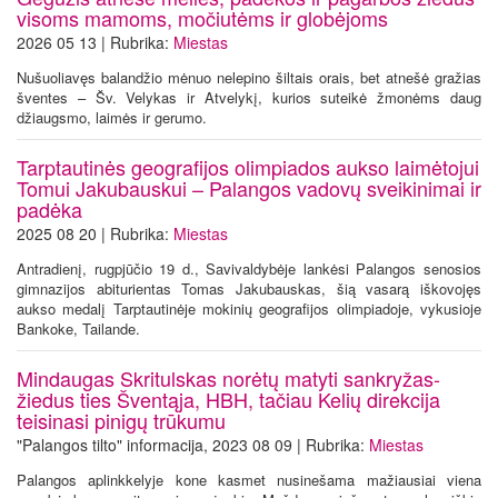
visoms mamoms, močiutėms ir globėjoms
2026 05 13 | Rubrika:
Miestas
Nušuoliavęs balandžio mėnuo nelepino šiltais orais, bet atnešė gražias
šventes – Šv. Velykas ir Atvelykį, kurios suteikė žmonėms daug
džiaugsmo, laimės ir gerumo.
Tarptautinės geografijos olimpiados aukso laimėtojui
Tomui Jakubauskui – Palangos vadovų sveikinimai ir
padėka
2025 08 20 | Rubrika:
Miestas
Antradienį, rugpjūčio 19 d., Savivaldybėje lankėsi Palangos senosios
gimnazijos abiturientas Tomas Jakubauskas, šią vasarą iškovojęs
aukso medalį Tarptautinėje mokinių geografijos olimpiadoje, vykusioje
Bankoke, Tailande.
Mindaugas Skritulskas norėtų matyti sankryžas-
žiedus ties Šventąja, HBH, tačiau Kelių direkcija
teisinasi pinigų trūkumu
"Palangos tilto" informacija, 2023 08 09 | Rubrika:
Miestas
Palangos aplinkkelyje kone kasmet nusinešama mažiausiai viena