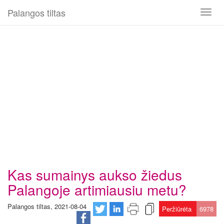
Palangos tiltas
Toggl
naviga
Kas sumainys aukso žiedus
Palangoje artimiausiu metu?
Palangos tiltas, 2021-08-04
Peržiūrėta
6978