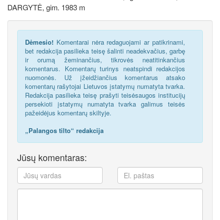
DARGYTĖ, gim. 1983 m
Dėmesio!
Komentarai nėra redaguojami ar patikrinami,
bet redakcija pasilieka teisę šalinti neadekvačius, garbę
ir orumą žeminančius, tikrovės neatitinkančius
komentarus. Komentarų turinys neatspindi redakcijos
nuomonės. Už įžeidžiančius komentarus atsako
komentarų rašytojai Lietuvos įstatymų numatyta tvarka.
Redakcija pasilieka teisę prašyti teisėsaugos institucijų
persekioti įstatymų numatyta tvarka galimus teisės
pažeidėjus komentarų skiltyje.
„Palangos tilto“ redakcija
Jūsų komentaras: