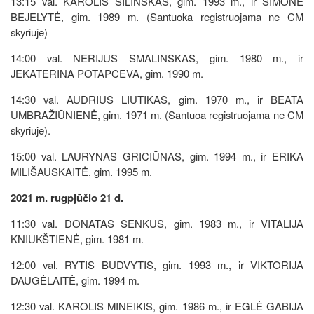
13:15 val. KAROLIS ŠILINSKAS, gim. 1993 m., ir SIMONE
BEJELYTĖ, gim. 1989 m. (Santuoka registruojama ne CM
skyriuje)
14:00 val. NERIJUS SMALINSKAS, gim. 1980 m., ir
JEKATERINA POTAPCEVA, gim. 1990 m.
14:30 val. AUDRIUS LIUTIKAS, gim. 1970 m., ir BEATA
UMBRAŽIŪNIENĖ, gim. 1971 m. (Santuoa registruojama ne CM
skyriuje).
15:00 val. LAURYNAS GRICIŪNAS, gim. 1994 m., ir ERIKA
MILIŠAUSKAITĖ, gim. 1995 m.
2021 m. rugpjūčio 21 d.
11:30 val. DONATAS SENKUS, gim. 1983 m., ir VITALIJA
KNIUKŠTIENĖ, gim. 1981 m.
12:00 val. RYTIS BUDVYTIS, gim. 1993 m., ir VIKTORIJA
DAUGĖLAITĖ, gim. 1994 m.
12:30 val. KAROLIS MINEIKIS, gim. 1986 m., ir EGLĖ GABIJA