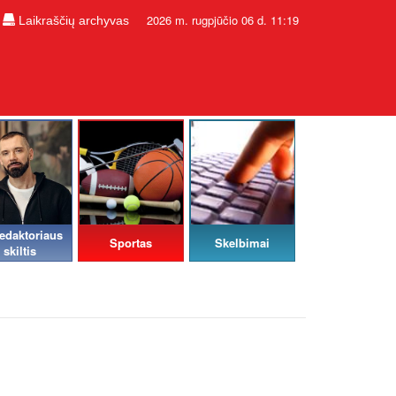
2026 m. rugpjūčio 06 d. 11:19
Laikraščių archyvas
edaktoriaus
Sportas
Skelbimai
skiltis