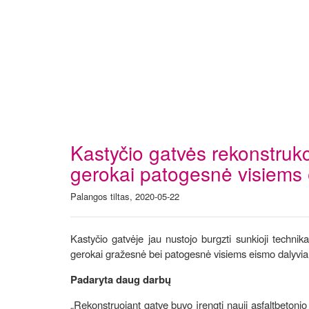
Kastyčio gatvės rekonstrukc
gerokai patogesnė visiems
Palangos tiltas, 2020-05-22
Kastyčio gatvėje jau nustojo burgzti sunkioji technik
gerokai gražesnė bei patogesnė visiems eismo dalyvi
Padaryta daug darbų
„Rekonstruojant gatvę buvo įrengti nauji asfaltbetonio da