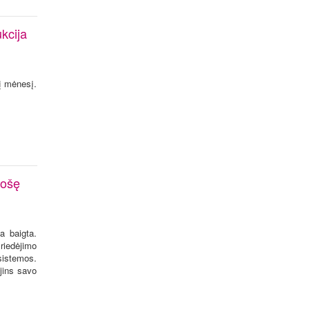
kcija
į mėnesį.
uošę
a baigta.
riedėjimo
sistemos.
ujins savo