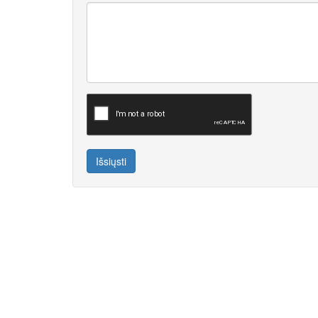
Išsiųsti