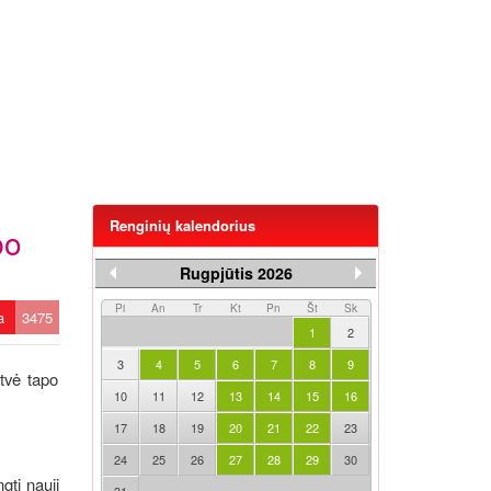
Renginių kalendorius
po
Rugpjūtis 2026
Pi
An
Tr
Kt
Pn
Št
Sk
ta
3475
1
2
3
4
5
6
7
8
9
atvė tapo
10
11
12
13
14
15
16
17
18
19
20
21
22
23
24
25
26
27
28
29
30
gti nauji