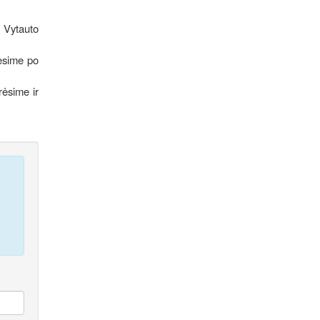
i Vytauto
rėsime po
rėsime ir