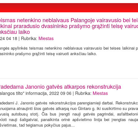
eismas netenkino neblaivaus Palangoje vairavusio bei te
ikinai praradusio dvasininko prašymo grąžinti teisę vairuo
nksčiau laiko
24 04 18 | Rubrika:
Miestas
ungės apylinkės teismas netenkino neblaivaus vairavusio bei teises laikinai 
asininko prašymo grąžinti teisę vairuoti anksčiau laiko.
radedama Janonio gatvės atkarpos rekonstrukcija
alangos tilto" informacija, 2022 09 06 | Rubrika:
Miestas
adedami J. Janonio gatvės rekonstrukcijos parengiamieji darbai. Rekonstrukc
anuojama atnaujinti šios gatvės atkarpą nuo Gintaro g. iki susikirtimo su prav
vusią autobusų stotį. Čia bus įrengti nauji gatvės pagrindai, asfaltbeton
kloti nauji šaligatviai, panaikinta orinė apšvietimo linija bei įrengtas nau
švietimas, tad teigiamus pokyčius pajus...