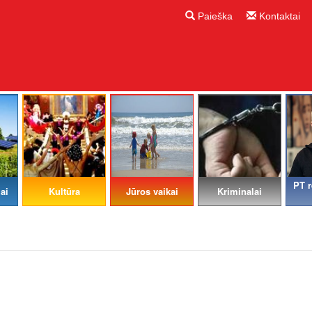
Paieška
Kontaktai
PT r
ai
Kultūra
Jūros vaikai
Kriminalai