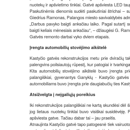
nuotekų ir apšvietimo tinklai. Gatvė apšviesta LED taup
Paskutinėmis dienomis sudėti paskutiniai štrichai – su
Giedrius Ramonas, Palangos miesto savivaldybės adminis
„Darbus pavyko baigti anksčiau laiko. Pagal sutartį s
baigti keliais mėnesiais anksčiau“, – džiaugėsi G. Ra
Gatvės remonto darbai vyko dviem etapais.
Įrengta automobilių stovėjimo aikštelė
Kastyčio gatvės rekonstrukcijos metu prie dviračių tak
palengvins poilsiautojų rūpestį, kur patogiai ir tvarkin
Kita automobilių stovėjimo aikštelė buvo įrengta pr
palangiškiai, gyvenantys Ganyklų - Kastyčio gatvės 
automobiliams buvo įrengta prie daugiabučių ties Kasty
Atsižvelgta į neįgaliųjų poreikius
Iki rekonstrukcijos palangiškiai ne kartą skundėsi dėl š
jog lietaus nuotekų tinklai buvo visiškai susidėvėję. P
apšviesta gatve. Tačiau dabar tai – jau praeitis.
Atnaujinta Kastyčio gatvė tapo patogesnė tiek vairuotoj