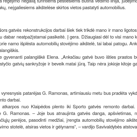
a regėjimo negalią turintiems pėstiesiems būtina vedimo linija, judėjim
ų, neįgaliesiems aikštelėse skirtos vietos pastatyti automobilius.
Nors gatvės rekonstrukcijos darbai šiek tiek trikdė mano ir mano ligot
au dabar neatpažįstamai pasikeitė. Į gera. Džiaugiasi dėl to visi mano 
rie namo išplėsta automobilių stovėjimo aikštelė, tai labai patogu. An
alangiškis.
ėje gyvenanti palangiškė Elena. „Anksčiau gatvė buvo išties prastos 
styčio gatvių sankryžoje ir beveik matai jūrą. Taip nėra jokioje kitoje ga
us vyresnysis patarėjas G. Ramonas, artimiausiu metu bus pradėta vykdy
onto darbai.
 atkarpos nuo Klaipėdos plento iki Sporto gatvės remonto darbai. „
kė G. Ramonas. – Joje bus atnaujinta gatvės danga, apšvietimas, n
čiųjų perėjos, pasodinti medžiai, įrengta automobilių stovėjimo aikšte
vimo stotelė, atsiras vietos ir gėlynams“, – vardijo Savivaldybės atstova