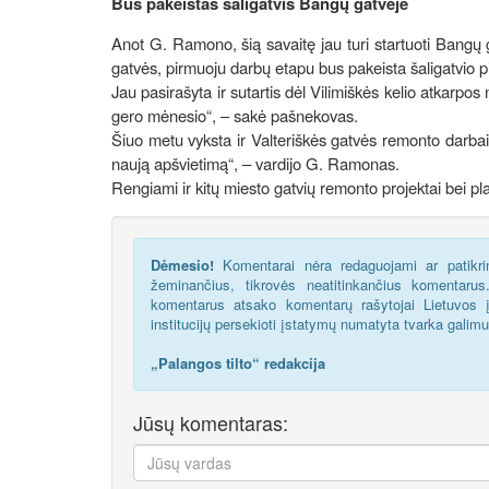
Bus pakeistas šaligatvis Bangų gatvėje
Anot G. Ramono, šią savaitę jau turi startuoti Bangų
gatvės, pirmuoju darbų etapu bus pakeista šaligatvio 
Jau pasirašyta ir sutartis dėl Vilimiškės kelio atkarpo
gero mėnesio“, – sakė pašnekovas.
Šiuo metu vyksta ir Valteriškės gatvės remonto darbai. 
naują apšvietimą“, – vardijo G. Ramonas.
Rengiami ir kitų miesto gatvių remonto projektai bei pl
Dėmesio!
Komentarai nėra redaguojami ar patikrin
žeminančius, tikrovės neatitinkančius komentaru
komentarus atsako komentarų rašytojai Lietuvos į
institucijų persekioti įstatymų numatyta tvarka galim
„Palangos tilto“ redakcija
Jūsų komentaras: