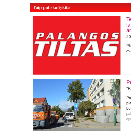
Taip pat skaitykite
T
la
a
20
Pl
dv
P
"P
Pr
pl
bu
pa
ap