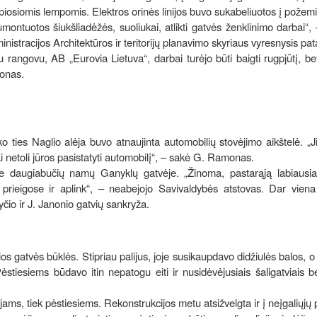
iosiomis lempomis. Elektros orinės linijos buvo sukabeliuotos į požemin
montuotos šiukšliadėžės, suoliukai, atlikti gatvės ženklinimo darbai“, 
tracijos Architektūros ir teritorijų planavimo skyriaus vyresnysis pat
u rangovu, AB „Eurovia Lietuva“, darbai turėjo būti baigti rugpjūtį, b
monas.
o ties Naglio alėja buvo atnaujinta automobilių stovėjimo aikštelė. „J
gai netoli jūros pasistatyti automobilį“, – sakė G. Ramonas.
ie daugiabučių namų Ganyklų gatvėje. „Žinoma, pastarąją labiausiai
prieigose ir aplink“, – neabejojo Savivaldybės atstovas. Dar viena 
čio ir J. Janonio gatvių sankryža.
ios gatvės būklės. Stipriau palijus, joje susikaupdavo didžiulės balos, o 
ėstiesiems būdavo itin nepatogu eiti ir nusidėvėjusiais šaligatviais be
ams, tiek pėstiesiems. Rekonstrukcijos metu atsižvelgta ir į neįgaliųjų 