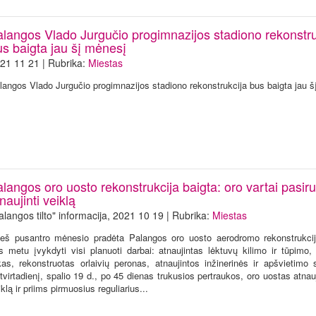
alangos Vlado Jurgučio progimnazijos stadiono rekonstru
us baigta jau šį mėnesį
21 11 21 | Rubrika:
Miestas
langos Vlado Jurgučio progimnazijos stadiono rekonstrukcija bus baigta jau š
langos oro uosto rekonstrukcija baigta: oro vartai pasir
naujinti veiklą
alangos tilto" informacija, 2021 10 19 | Rubrika:
Miestas
ieš pusantro mėnesio pradėta Palangos oro uosto aerodromo rekonstrukcij
s metu įvykdyti visi planuoti darbai: atnaujintas lėktuvų kilimo ir tūpimo, 
kas, rekonstruotas orlaivių peronas, atnaujintos inžinerinės ir apšvietimo 
tvirtadienį, spalio 19 d., po 45 dienas trukusios pertraukos, oro uostas atna
iklą ir priims pirmuosius reguliarius...