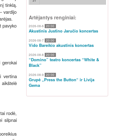
31
į tinklą.
– vardijo
Artėjantys renginiai:
arėjas.
et pavyko
2026-08-6
20:00
Akustinis Justino Jaručio koncertas
2026-08-7
20:00
Vido Bareikio akustinis koncertas
2026-08-8
20:00
“Domino” teatro koncertas “White &
i gerokai
Black”
2026-08-9
20:00
 vertina
Grupė „Press the Button“ ir Livija
aikštelė
Gema
tai rodė,
i silpnai
poreikius