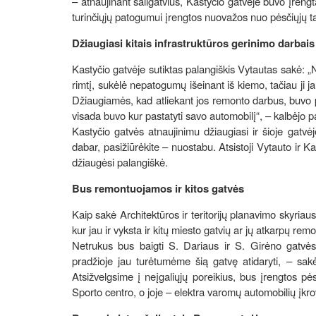
– atnaujinant šaligatvius, Kastyčio gatvėje buvo įrengt
turinčiųjų patogumui įrengtos nuovažos nuo pėsčiųjų tak
Džiaugiasi kitais infrastruktūros gerinimo darbais
Kastyčio gatvėje sutiktas palangiškis Vytautas sakė: „
rimtį, sukėlė nepatogumų išeinant iš kiemo, tačiau ji j
Džiaugiamės, kad atliekant jos remonto darbus, buvo p
visada buvo kur pastatyti savo automobilį“, – kalbėjo p
Kastyčio gatvės atnaujinimu džiaugiasi ir šioje gatv
dabar, pasižiūrėkite – nuostabu. Atsistoji Vytauto ir Ka
džiaugėsi palangiškė.
Bus remontuojamos ir kitos gatvės
Kaip sakė Architektūros ir teritorijų planavimo skyria
kur jau ir vyksta ir kitų miesto gatvių ar jų atkarpų rem
Netrukus bus baigti S. Dariaus ir S. Girėno gatvės
pradžioje jau turėtumėme šią gatvę atidaryti, – sa
Atsižvelgsime į neįgaliųjų poreikius, bus įrengtos pės
Sporto centro, o joje – elektra varomų automobilių įkro