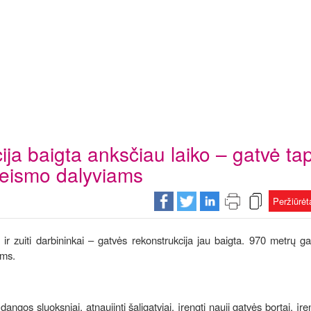
ija baigta anksčiau laiko – gatvė ta
 eismo dalyviams
Peržiūrė
a ir zuiti darbininkai – gatvės rekonstrukcija jau baigta. 970 metrų g
ams.
ngos sluoksniai, atnaujinti šaligatviai, įrengti nauji gatvės bortai, įren