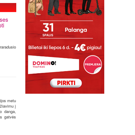
ises
ti
praradusio
ijos metu
ažiavimu į
io danga,
jas gatvės