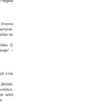
o negalią
os žmonos
kaimynai.
ksčiau ne
būklės. O
tvėje“, –
ti, o kai
Birželio
uotekos.
lė netoli
s.