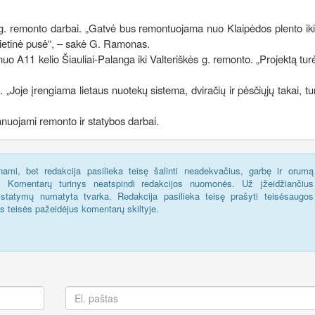
 g. remonto darbai. „Gatvė bus remontuojama nuo Klaipėdos plento ik
pietinė pusė“, – sakė G. Ramonas.
s nuo A11 kelio Šiauliai-Palanga iki Valteriškės g. remonto. „Projektą tu
„Joje įrengiama lietaus nuotekų sistema, dviračių ir pėsčiųjų takai, tu
anuojami remonto ir statybos darbai.
ami, bet redakcija pasilieka teisę šalinti neadekvačius, garbę ir orumą
s. Komentarų turinys neatspindi redakcijos nuomonės. Už įžeidžiančius
statymų numatyta tvarka. Redakcija pasilieka teisę prašyti teisėsaugos
us teisės pažeidėjus komentarų skiltyje.