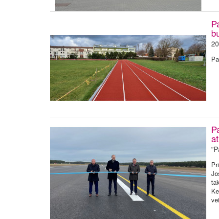
P
b
20
Pa
Pa
at
"P
Pr
Jo
ta
Ke
ve