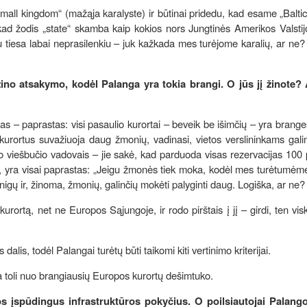
ll kingdom“ (mažąja karalyste) ir būtinai pridedu, kad esame „Baltic
, kad žodis „state“ skamba kaip kokios nors Jungtinės Amerikos Valsti
u tiesa labai neprasilenkiu – juk kažkada mes turėjome karalių, ar ne?
ino atsakymo, kodėl Palanga yra tokia brangi. O jūs jį žinote?
mas – paprastas: visi pasaulio kurortai – beveik be išimčių – yra brang
į kurortus suvažiuoja daug žmonių, vadinasi, vietos verslininkams gal
lio viešbučio vadovais – jie sakė, kad parduoda visas rezervacijas 100
i, yra visai paprastas: „Jeigu žmonės tiek moka, kodėl mes turėtumėm
igų ir, žinoma, žmonių, galinčių mokėti palyginti daug. Logiška, ar ne?
kurortą, net ne Europos Sąjungoje, ir rodo pirštais į jį – girdi, ten vis
is, todėl Palangai turėtų būti taikomi kiti vertinimo kriterijai.
a toli nuo brangiausių Europos kurortų dešimtuko.
os įspūdingus infrastruktūros pokyčius. O poilsiautojai Palang