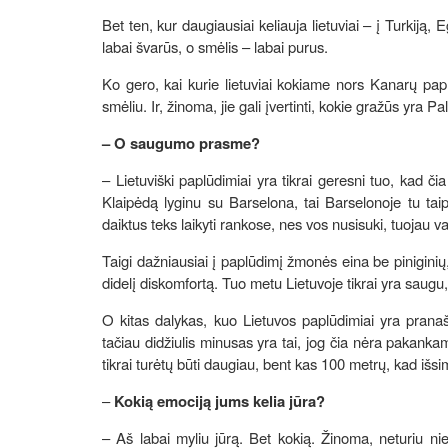
Bet ten, kur daugiausiai keliauja lietuviai – į Turkiją,
labai švarūs, o smėlis – labai purus.
Ko gero, kai kurie lietuviai kokiame nors Kanarų papl
smėliu. Ir, žinoma, jie gali įvertinti, kokie gražūs yra P
– O saugumo prasme?
– Lietuviški paplūdimiai yra tikrai geresni tuo, kad či
Klaipėdą lyginu su Barselona, tai Barselonoje tu tai
daiktus teks laikyti rankose, nes vos nusisuki, tuojau va
Taigi dažniausiai į paplūdimį žmonės eina be piniginių,
didelį diskomfortą. Tuo metu Lietuvoje tikrai yra saugu, 
O kitas dalykas, kuo Lietuvos paplūdimiai yra pranaše
tačiau didžiulis minusas yra tai, jog čia nėra pakankama
tikrai turėtų būti daugiau, bent kas 100 metrų, kad išs
–
Kokią emociją jums kelia jūra?
– Aš labai myliu jūrą. Bet kokią. Žinoma, neturiu nie