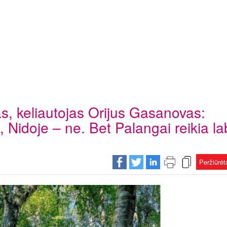
as, keliautojas Orijus Gasanovas:
, Nidoje – ne. Bet Palangai reikia la
Peržiūrė