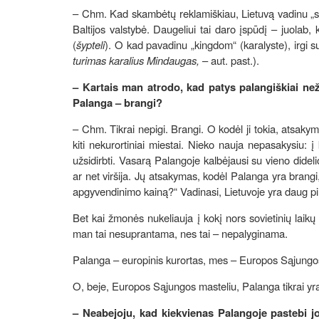
– Chm. Kad skambėtų reklamiškiau, Lietuvą vadinu „sma
Baltijos valstybė. Daugeliui tai daro įspūdį – juolab
(
šypteli
). O kad pavadinu „kingdom“ (karalyste), irgi s
turimas karalius Mindaugas,
– aut. past.).
– Kartais man atrodo, kad patys palangiškiai než
Palanga – brangi?
– Chm. Tikrai nepigi. Brangi. O kodėl ji tokia, atsaky
kiti nekurortiniai miestai. Nieko nauja nepasakysiu: 
užsidirbti. Vasarą Palangoje kalbėjausi su vieno dide
ar net viršija. Jų atsakymas, kodėl Palanga yra brang
apgyvendinimo kainą?“ Vadinasi, Lietuvoje yra daug pin
Bet kai žmonės nukeliauja į kokį nors sovietinių laikų 
man tai nesuprantama, nes tai – nepalyginama.
Palanga – europinis kurortas, mes – Europos Sąjungos dal
O, beje, Europos Sąjungos masteliu, Palanga tikrai yr
– Neabejoju, kad kiekvienas Palangoje pastebi j