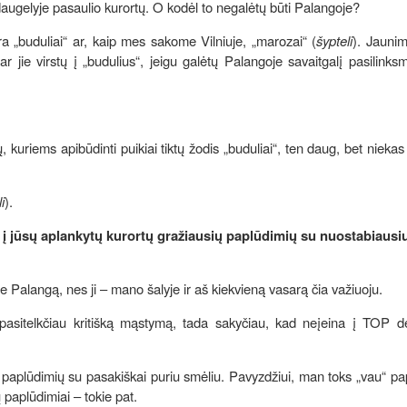
 daugelyje pasaulio kurortų. O kodėl to negalėtų būti Palangoje?
yra „buduliai“ ar, kaip mes sakome Vilniuje, „marozai“ (
šypteli
). Jauni
ie virstų į „budulius“, jeigu galėtų Palangoje savaitgalį pasilinksmin
 kuriems apibūdinti puikiai tiktų žodis „buduliai“, ten daug, bet niekas
i
).
 į jūsų aplankytų kurortų gražiausių paplūdimių su nuostabiausi
ie Palangą, nes ji – mano šalyje ir aš kiekvieną vasarą čia važiuoju.
pasitelkčiau kritišką mąstymą, tada sakyčiau, kad neįeina į TOP d
 paplūdimių su pasakiškai puriu smėliu. Pavyzdžiui, man toks „vau“ p
 paplūdimiai – tokie pat.