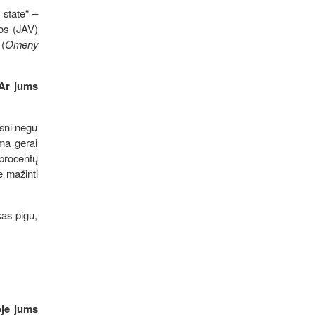
 state“ –
jos (JAV)
 (
Omeny
 Ar jums
esni negu
ima gerai
 procentų
e mažinti
kas pigu,
oje jums