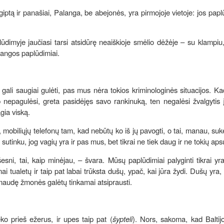
 Egiptą ir panašiai, Palanga, be abejonės, yra pirmojoje vietoje: jos papl
ūdimyje jaučiasi tarsi atsidūrę neaiškioje smėlio dėžėje – su klampiu
alangos paplūdimiai.
a gali saugiai gulėti, pas mus nėra tokios kriminologinės situacijos. K
p nepagulėsi, greta pasidėjęs savo rankinuką, ten negalėsi žvalgytis
gia viską.
 mobiliųjų telefonų tam, kad nebūtų ko iš jų pavogti, o tai, manau, sukel
sutinku, jog vagių yra ir pas mus, bet tikrai ne tiek daug ir ne tokių aps
sni, tai, kaip minėjau, – švara. Mūsų paplūdimiai palyginti tikrai yr
i tualetų ir taip pat labai trūksta dušų, ypač, kai jūra žydi. Dušų yra, 
imaudę žmonės galėtų tinkamai atsiprausti.
ko prieš ežerus, ir upes taip pat (
šypteli
). Nors, sakoma, kad Baltij