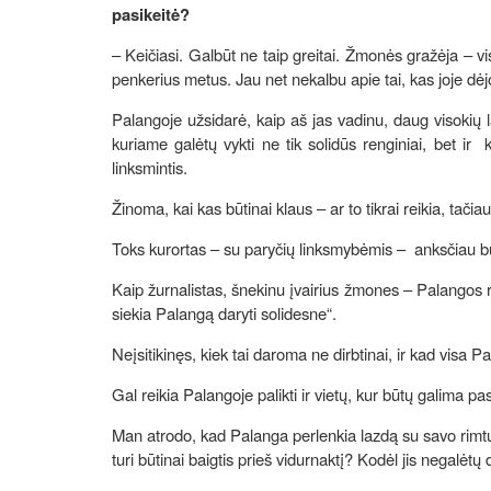
pasikeitė?
– Keičiasi. Galbūt ne taip greitai. Žmonės gražėja – 
penkerius metus. Jau net nekalbu apie tai, kas joje dėj
Palangoje užsidarė, kaip aš jas vadinu, daug visokių l
kuriame galėtų vykti ne tik solidūs renginiai, bet ir
linksmintis.
Žinoma, kai kas būtinai klaus – ar to tikrai reikia, tačia
Toks kurortas – su paryčių linksmybėmis – anksčiau buvo
Kaip žurnalistas, šnekinu įvairius žmones – Palangos r
siekia Palangą daryti solidesne“.
Neįsitikinęs, kiek tai daroma ne dirbtinai, ir kad visa P
Gal reikia Palangoje palikti ir vietų, kur būtų galima p
Man atrodo, kad Palanga perlenkia lazdą su savo rimtu
turi būtinai baigtis prieš vidurnaktį? Kodėl jis negalėtų 