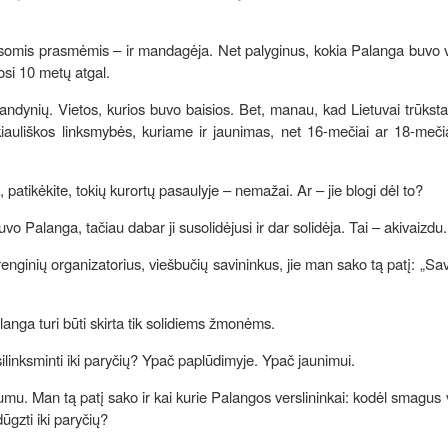
visomis prasmėmis – ir mandagėja. Net palyginus, kokia Palanga buvo 
osi 10 metų atgal.
andynių. Vietos, kurios buvo baisios. Bet, manau, kad Lietuvai trūksta
 kiauliškos linksmybės, kuriame ir jaunimas, net 16-mečiai ar 18-meči
u, patikėkite, tokių kurortų pasaulyje – nemažai. Ar – jie blogi dėl to?
 Palanga, tačiau dabar ji susolidėjusi ir dar solidėja. Tai – akivaizdu.
enginių organizatorius, viešbučių savininkus, jie man sako tą patį: „Sa
alanga turi būti skirta tik solidiems žmonėms.
asilinksminti iki paryčių? Ypač paplūdimyje. Ypač jaunimui.
mu. Man tą patį sako ir kai kurie Palangos verslininkai: kodėl smagus 
dūgzti iki paryčių?