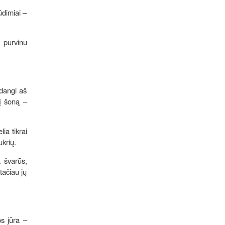
ūdimiai –
, purvinu
adangi aš
 į šoną –
ia tikrai
ukrių.
a švarūs,
tačiau jų
os jūra –