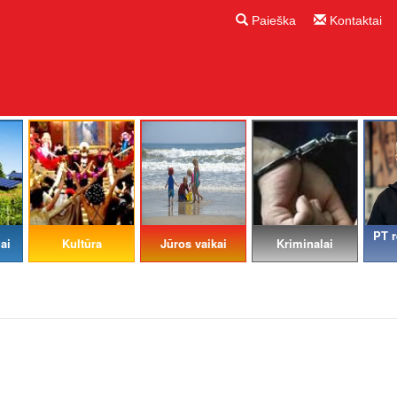
Paieška
Kontaktai
PT r
ai
Kultūra
Jūros vaikai
Kriminalai