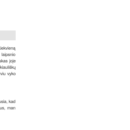
kiekvieną
 laipsnio
skas joje
kiauliškų
rviu vyko
usia, kad
gus, man