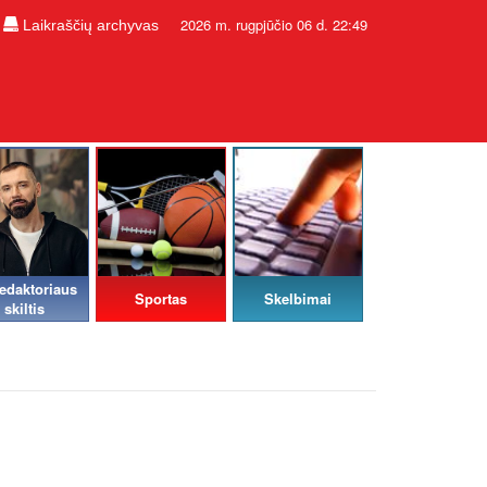
2026 m. rugpjūčio 06 d. 22:49
Laikraščių archyvas
edaktoriaus
Sportas
Skelbimai
skiltis