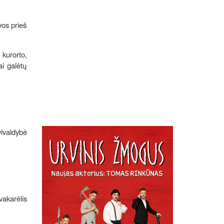
vos prieš
 kurorto,
ai galėtų
vivaldybė
vakarėlis