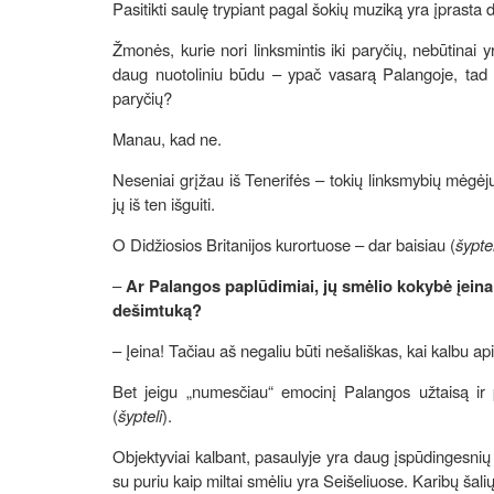
Pasitikti saulę trypiant pagal šokių muziką yra įprasta
Žmonės, kurie nori linksmintis iki paryčių, nebūtinai 
daug nuotoliniu būdu – ypač vasarą Palangoje, tad ar j
paryčių?
Manau, kad ne.
Neseniai grįžau iš Tenerifės – tokių linksmybių mėgėjų,
jų iš ten išguiti.
O Didžiosios Britanijos kurortuose – dar baisiau (
šyptel
–
Ar Palangos paplūdimiai, jų smėlio kokybė įeina
dešimtuką?
– Įeina! Tačiau aš negaliu būti nešališkas, kai kalbu ap
Bet jeigu „numesčiau“ emocinį Palangos užtaisą ir 
(
šypteli
).
Objektyviai kalbant, pasaulyje yra daug įspūdingesnių
su puriu kaip miltai smėliu yra Seišeliuose. Karibų šalių