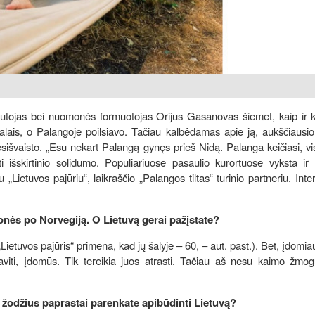
iautojas bei nuomonės formuotojas Orijus Gasanovas šiemet, kaip ir 
alais, o Palangoje poilsiavo. Tačiau kalbėdamas apie ją, aukščiausio
esišvaisto. „Esu nekart Palangą gynęs prieš Nidą. Palanga keičiasi, vi
kti išskirtinio solidumo. Populiariuose pasaulio kurortuose vyksta ir 
Lietuvos pajūriu“, laikraščio „Palangos tiltas“ turinio partneriu. Inte
ionės po Norvegiją. O Lietuvą gerai pažįstate?
ietuvos pajūris“ primena, kad jų šalyje – 60, – aut. past.). Bet, įdomia
saviti, įdomūs. Tik tereikia juos atrasti. Tačiau aš nesu kaimo žmo
s žodžius paprastai parenkate apibūdinti Lietuvą?