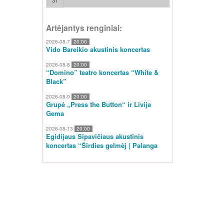
31
Artėjantys renginiai:
2026-08-7
20:00
Vido Bareikio akustinis koncertas
2026-08-8
20:00
“Domino” teatro koncertas “White &
Black”
2026-08-9
20:00
Grupė „Press the Button“ ir Livija
Gema
2026-08-13
20:00
Egidijaus Sipavičiaus akustinis
koncertas “Širdies gelmėj | Palanga