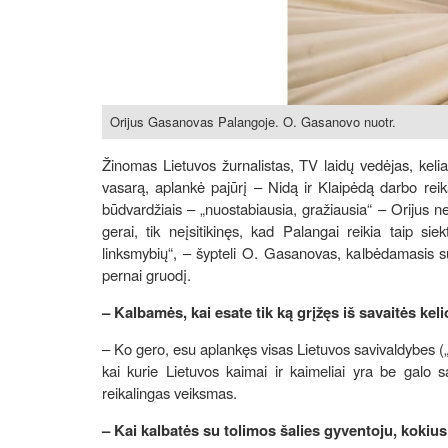
Orijus Gasanovas Palangoje. O. Gasanovo nuotr.
Žinomas Lietuvos žurnalistas, TV laidų vedėjas, kel
vasarą, aplankė pajūrį – Nidą ir Klaipėdą darbo reik
būdvardžiais – „nuostabiausia, gražiausia“ – Orijus n
gerai, tik neįsitikinęs, kad Palangai reikia taip sie
linksmybių“, – šypteli O. Gasanovas, kalbėdamasis su „
pernai gruodį.
– Kalbamės, kai esate tik ką grįžęs iš savaitės kel
– Ko gero, esu aplankęs visas Lietuvos savivaldybes („L
kai kurie Lietuvos kaimai ir kaimeliai yra be galo 
reikalingas veiksmas.
– Kai kalbatės su tolimos šalies gyventoju, kokiu