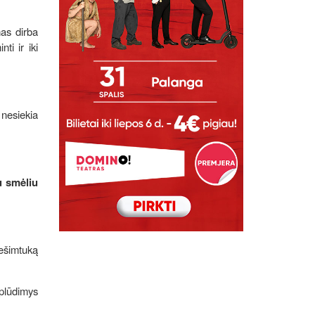
mas dirba
ti ir iki
 nesiekia
u smėliu
ešimtuką
aplūdimys