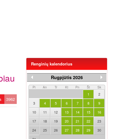
Renginių kalendorius
biau
Rugpjūtis 2026
Pi
An
Tr
Kt
Pn
Št
Sk
1
2
ta
3962
3
4
5
6
7
8
9
10
11
12
13
14
15
16
17
18
19
20
21
22
23
24
25
26
27
28
29
30