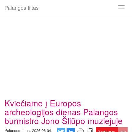
Palangos tiltas
Toggl
naviga
Kviečiame į Europos
archeologijos dienas Palangos
burmistro Jono Šliūpo muziejuje
Palangos tiltas, 2026-06-04
Peržiūrėta
859