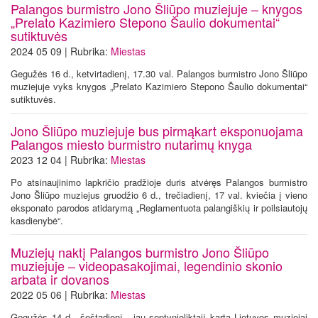
Palangos burmistro Jono Šliūpo muziejuje – knygos
„Prelato Kazimiero Stepono Šaulio dokumentai“
sutiktuvės
2024 05 09 | Rubrika:
Miestas
Gegužės 16 d., ketvirtadienį, 17.30 val. Palangos burmistro Jono Šliūpo
muziejuje vyks knygos „Prelato Kazimiero Stepono Šaulio dokumentai“
sutiktuvės.
Jono Šliūpo muziejuje bus pirmąkart eksponuojama
Palangos miesto burmistro nutarimų knyga
2023 12 04 | Rubrika:
Miestas
Po atsinaujinimo lapkričio pradžioje duris atvėręs Palangos burmistro
Jono Šliūpo muziejus gruodžio 6 d., trečiadienį, 17 val. kviečia į vieno
eksponato parodos atidarymą „Reglamentuota palangiškių ir poilsiautojų
kasdienybė“.
Muziejų naktį Palangos burmistro Jono Šliūpo
muziejuje – videopasakojimai, legendinio skonio
arbata ir dovanos
2022 05 06 | Rubrika:
Miestas
Gegužės 14 d., šeštadienį, jau septynioliktąjį kartą Lietuvos muziejai