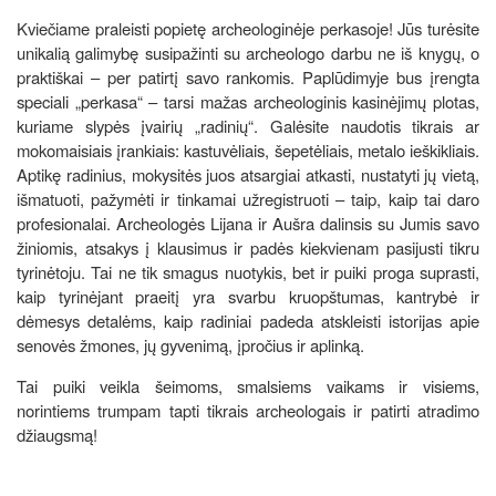
Kviečiame praleisti popietę archeologinėje perkasoje! Jūs turėsite
unikalią galimybę susipažinti su archeologo darbu ne iš knygų, o
praktiškai – per patirtį savo rankomis. Paplūdimyje bus įrengta
speciali „perkasa“ – tarsi mažas archeologinis kasinėjimų plotas,
kuriame slypės įvairių „radinių“. Galėsite naudotis tikrais ar
mokomaisiais įrankiais: kastuvėliais, šepetėliais, metalo ieškikliais.
Aptikę radinius, mokysitės juos atsargiai atkasti, nustatyti jų vietą,
išmatuoti, pažymėti ir tinkamai užregistruoti – taip, kaip tai daro
profesionalai. Archeologės Lijana ir Aušra
dalinsis su Jumis savo
žiniomis, atsakys į klausimus ir padės kiekvienam pasijusti tikru
tyrinėtoju. Tai ne tik smagus nuotykis, bet ir puiki proga suprasti,
kaip tyrinėjant praeitį yra svarbu kruopštumas, kantrybė ir
dėmesys detalėms, kaip radiniai padeda atskleisti istorijas apie
senovės žmones, jų gyvenimą, įpročius ir aplinką.
Tai puiki veikla šeimoms, smalsiems vaikams ir visiems,
norintiems trumpam tapti tikrais archeologais ir patirti atradimo
džiaugsmą!