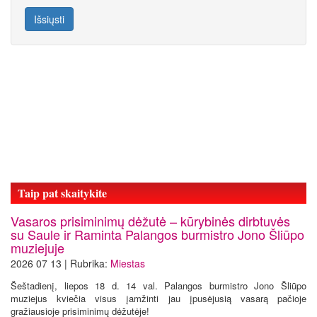
Išsiųsti
Taip pat skaitykite
Vasaros prisiminimų dėžutė – kūrybinės dirbtuvės
su Saule ir Raminta Palangos burmistro Jono Šliūpo
muziejuje
2026 07 13 | Rubrika:
Miestas
Šeštadienį, liepos 18 d. 14 val. Palangos burmistro Jono Šliūpo
muziejus kviečia visus įamžinti jau įpusėjusią vasarą pačioje
gražiausioje prisiminimų dėžutėje!