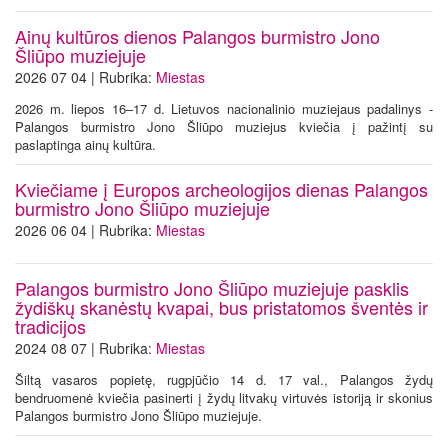
Ainų kultūros dienos Palangos burmistro Jono
Šliūpo muziejuje
2026 07 04 | Rubrika:
Miestas
2026 m. liepos 16–17 d. Lietuvos nacionalinio muziejaus padalinys -
Palangos burmistro Jono Šliūpo muziejus kviečia į pažintį su
paslaptinga ainų kultūra.
Kviečiame į Europos archeologijos dienas Palangos
burmistro Jono Šliūpo muziejuje
2026 06 04 | Rubrika:
Miestas
Palangos burmistro Jono Šliūpo muziejuje pasklis
žydiškų skanėstų kvapai, bus pristatomos šventės ir
tradicijos
2024 08 07 | Rubrika:
Miestas
Šiltą vasaros popietę, rugpjūčio 14 d. 17 val., Palangos žydų
bendruomenė kviečia pasinerti į žydų litvakų virtuvės istoriją ir skonius
Palangos burmistro Jono Šliūpo muziejuje.