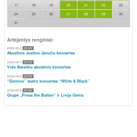
17
18
19
20
21
22
23
24
25
26
27
28
29
30
31
Artėjantys renginiai:
2026-08-6
20:00
Akustinis Justino Jaručio koncertas
2026-08-7
20:00
Vido Bareikio akustinis koncertas
2026-08-8
20:00
“Domino” teatro koncertas “White & Black”
2026-08-9
20:00
Grupė „Press the Button“ ir Livija Gema