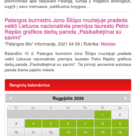
prisiminimais apie tarpukario Palangą, kurioje ji mėgdavo atostogauti,
sugrįš į savo memuarus, publikuotus knygose ...
Palangos burmistro Jono Šliūpo muziejuje pradeda
veikti Lietuvos nacionalinės premijos laureato Petro
Repšio grafikos darbų paroda „Pasikalbėjimai su
savimi“
"Palangos tilto" informacija, 2021 04 09 | Rubrika:
Miestas
Balandžio 10 d. Palangos burmistro Jono Šliūpo muziejuje pradeda
veikti Lietuvos nacionalinės premijos laureato Petro Repšio grafikos
darbų paroda „Pasikalbėjimai su savimi“. Tai pirmoji asmeninė autoriaus
paroda šiame pajūrio mieste.
Renginių kalendorius
Rugpjūtis 2026
Pi
An
Tr
Kt
Pn
Št
Sk
1
2
3
4
5
6
7
8
9
10
11
12
13
14
15
16