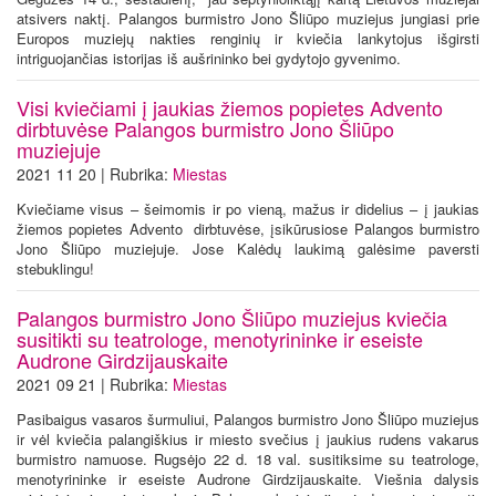
atsivers naktį. Palangos burmistro Jono Šliūpo muziejus jungiasi prie
Europos muziejų nakties renginių ir kviečia lankytojus išgirsti
intriguojančias istorijas iš aušrininko bei gydytojo gyvenimo.
Visi kviečiami į jaukias žiemos popietes Advento
dirbtuvėse Palangos burmistro Jono Šliūpo
muziejuje
2021 11 20 | Rubrika:
Miestas
Kviečiame visus – šeimomis ir po vieną, mažus ir didelius – į jaukias
žiemos popietes Advento dirbtuvėse, įsikūrusiose Palangos burmistro
Jono Šliūpo muziejuje. Jose Kalėdų laukimą galėsime paversti
stebuklingu!
Palangos burmistro Jono Šliūpo muziejus kviečia
susitikti su teatrologe, menotyrininke ir eseiste
Audrone Girdzijauskaite
2021 09 21 | Rubrika:
Miestas
Pasibaigus vasaros šurmuliui, Palangos burmistro Jono Šliūpo muziejus
ir vėl kviečia palangiškius ir miesto svečius į jaukius rudens vakarus
burmistro namuose. Rugsėjo 22 d. 18 val. susitiksime su teatrologe,
menotyrininke ir eseiste Audrone Girdzijauskaite. Viešnia dalysis