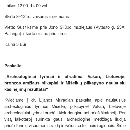
Laikas 12.00–14.00 val.
Skirta 8–12 m. vaikams ir šeimoms
Vieta: Susitiksime prie Jono Šliūpo muziejaus (Vytauto g. 23A,
Palanga) ir kartu eisime prie jūros
Kaina 5 Eur
Paskaita
„Archeologiniai tyrimai ir atradimai Vakarų Lietuvoje:
bronzos amžiaus pilkapiai ir Mišeikių pilkapyno naujausių
kasinėjimų rezultatai“
Kviečiame į dr. Lijanos Muradian paskaitą apie naujausius
archeologinius tyrimus Mišeikių pilkapyne! Vakarų Lietuvoje
archeologiniai tyrimai pradėti kiek daugiau nei prieš šimtmetį. Per
visą laikotarpį surinkta gausi archeologinė medžiaga liudija
priešistorinių visuomenių raidą ir ryšius su tolimais regionais. Šioje