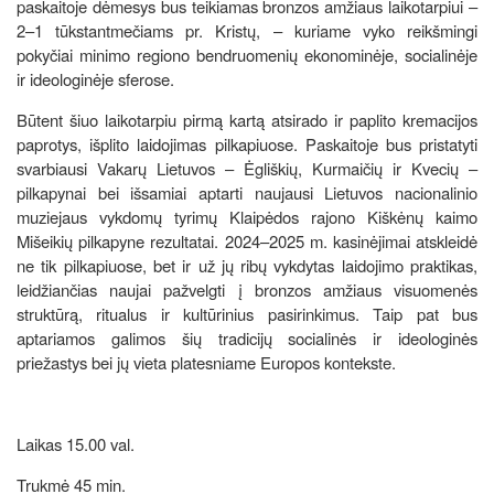
paskaitoje dėmesys bus teikiamas bronzos amžiaus laikotarpiui –
2–1 tūkstantmečiams pr. Kristų, – kuriame vyko reikšmingi
pokyčiai minimo regiono bendruomenių ekonominėje, socialinėje
ir ideologinėje sferose.
Būtent šiuo laikotarpiu pirmą kartą atsirado ir paplito kremacijos
paprotys, išplito laidojimas pilkapiuose. Paskaitoje bus pristatyti
svarbiausi Vakarų Lietuvos – Ėgliškių, Kurmaičių ir Kvecių –
pilkapynai bei išsamiai aptarti naujausi Lietuvos nacionalinio
muziejaus vykdomų tyrimų Klaipėdos rajono Kiškėnų kaimo
Mišeikių pilkapyne rezultatai. 2024–2025 m. kasinėjimai atskleidė
ne tik pilkapiuose, bet ir už jų ribų vykdytas laidojimo praktikas,
leidžiančias naujai pažvelgti į bronzos amžiaus visuomenės
struktūrą, ritualus ir kultūrinius pasirinkimus. Taip pat bus
aptariamos galimos šių tradicijų socialinės ir ideologinės
priežastys bei jų vieta platesniame Europos kontekste.
Laikas 15.00 val.
Trukmė 45 min.