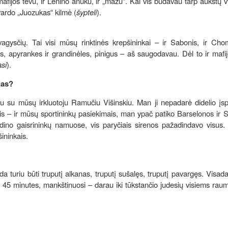
mafijos tėvu, ir Lenino anūku, ir „mažu“. Kai vis būdavau tarp aukštų v
vardo „Juozukas“ kilmė (
šypteli
).
agysčių. Tai visi mūsų rinktinės krepšininkai – ir Sabonis, ir Chom
ius, apyrankes ir grandinėles, pinigus – aš saugodavau. Dėl to ir mafi
asi
).
jas?
u su mūsų irkluotoju Ramučiu Višinskiu. Man ji nepadarė didelio įsp
s – ir mūsų sportininkų pasiekimais, man ypač patiko Barselonos ir 
ino gaisrininkų namuose, vis paryčiais sirenos pažadindavo visus. 
ininkais.
a turiu būti truputį alkanas, truputį sušalęs, truputį pavargęs. Visada
 45 minutes, mankštinuosi – darau iki tūkstančio judesių visiems rau