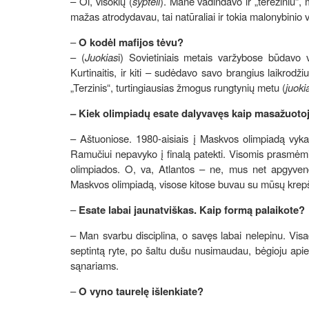
– Oi, visokių (
šypteli
). Mane vadindavo ir „tereziniu“, 
mažas atrodydavau, tai natūraliai ir tokia malonybinio 
–
O kodėl mafijos tėvu?
– (
Juokias
i) Sovietiniais metais varžybose būdavo v
Kurtinaitis, ir kiti – sudėdavo savo brangius laikrodž
„Terzinis“, turtingiausias žmogus rungtynių metu (
juoki
– Kiek olimpiadų esate dalyvavęs kaip masažuoto
– Aštuoniose. 1980-aisiais į Maskvos olimpiadą vyka
Ramučiui nepavyko į finalą patekti. Visomis prasmėmi
olimpiados. O, va, Atlantos – ne, mus net apgyvend
Maskvos olimpiadą, visose kitose buvau su mūsų krepš
–
Esate labai jaunatviškas. Kaip formą palaikote?
– Man svarbu disciplina, o savęs labai nelepinu. Visad
septintą ryte, po šaltu dušu nusimaudau, bėgioju apie
sąnariams.
–
O vyno taurelę išlenkiate?