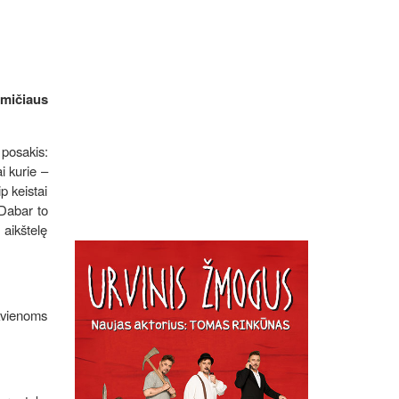
omičiaus
 posakis:
ai kurie –
p keistai
abar to
 aikštelę
kvienoms