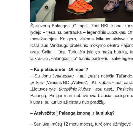
Šį sezoną Palangos „Olimpą“, 7bet-NKL klubą, kuris p
lydėjo – tiesa, su pertrauka – legendinis Juozukas. Ofi
masažuotojas. Ko gero, visiems laikams atsisveikinę
Karaliaus Mindaugo profesinio mokymo centro Pajūrio
oras. Šalia – jūra. Turiu čia įsigijęs mažą butuką, t
laikraščio „Palangos tilto“ turinio partneriui, sakė le
–
Kaip atsidūrėte „Olimpe“?
– Su Jonu (
Vainausku – aut. past
.) netyčia Tailande
„Vilkus“ (Vilniaus BC „Wolves“, LKL klubas – aut. past
„Lietuvos ryte“ (
krepšinio klubas – aut. past.).
Pasiteira
Palangą. Pinigai man nebuvo svarbiausia apsisprendž
klubas, su kuriuo aš dirbau nuo pradžių.
– Atsivežėte į Palangą žmoną ir šuniuką?
– Šuniuką, mūsų 12 metų mopsą, turėjome užmigdyti – ji