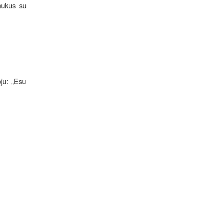
inukus su
oju: „Esu