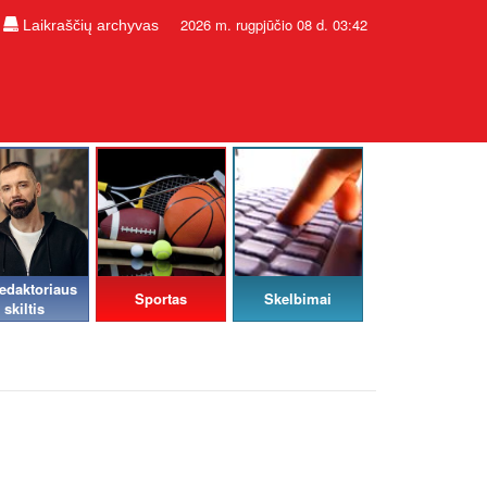
2026 m. rugpjūčio 08 d. 03:42
Laikraščių archyvas
edaktoriaus
Sportas
Skelbimai
skiltis