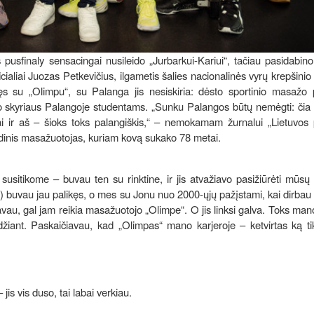
usfinaly sensacingai nusileido „Jurbarkui-Kariui“, tačiau pasidabin
cialiai Juozas Petkevičius, ilgametis šalies nacionalinės vyrų krepšinio 
s su „Olimpu“, su Palanga jis nesiskiria: dėsto sportinio masažo p
 skyriaus Palangoje studentams. „Sunku Palangos būtų nemėgti: čia 
ai ir aš – šioks toks palangiškis,“ – nemokamam žurnalui „Lietuvos p
gendinis masažuotojas, kuriam kovą sukako 78 metai.
 susitikome – buvau ten su rinktine, ir jis atvažiavo pasižiūrėti mūsų
.) buvau jau palikęs, o mes su Jonu nuo 2000-ųjų pažįstami, kai dirbau 
vau, gal jam reikia masažuotojo „Olimpe“. O jis linksi galva. Toks mano
iant. Paskaičiavau, kad „Olimpas“ mano karjeroje – ketvirtas ką tik
s vis duso, tai labai verkiau.