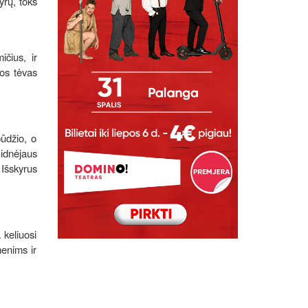
yrų, toks
ičius, ir
jos tėvas
ūdžio, o
Sidnėjaus
Išskyrus
 keliuosi
menims ir