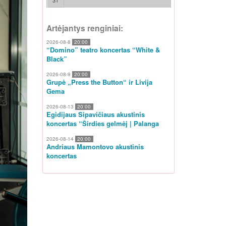
31
Artėjantys renginiai:
2026-08-8
20:00
“Domino” teatro koncertas “White &
Black”
2026-08-9
20:00
Grupė „Press the Button“ ir Livija
Gema
2026-08-13
20:00
Egidijaus Sipavičiaus akustinis
koncertas “Širdies gelmėj | Palanga
2026-08-14
20:00
Andriaus Mamontovo akustinis
koncertas