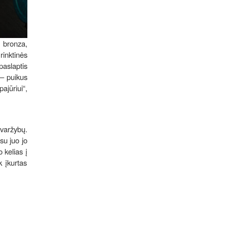
o bronza,
rinktinės
aslaptis
– puikus
ajūriui“,
 varžybų.
su juo jo
 kelias į
 įkurtas