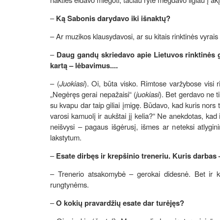
–
Ką Sabonis darydavo iki išnaktų?
– Ar muzikos klausydavosi, ar su kitais rinktinės vyrais
–
Daug gandų skriedavo apie Lietuvos rinktinės 
kartą – lėbavimus....
– (
Juokiasi
). Oi, būta visko. Rimtose varžybose visi
„Negėręs gerai nepažaisi“ (
juokiasi
). Bet gerdavo ne tik
su kvapu dar taip giliai įmigę. Būdavo, kad kuris nors
varosi kamuolį ir aukštai jį kelia?“ Ne anekdotas, kad
neišvysi – pagaus išgėrusį, išmes ar neteksi atlygin
lakstytum.
–
Esate dirbęs ir krepšinio treneriu. Kuris darbas
– Trenerio atsakomybė – gerokai didesnė. Bet ir 
rungtynėms.
–
O kokių pravardžių esate dar turėjęs?