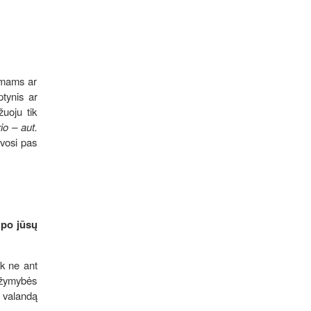
timams ar
ptynis ar
uoju tik
io – aut.
avosi pas
 po jūsų
ik ne ant
įžymybės
ą valandą