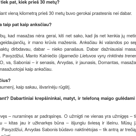
tiek pat, kiek prieš 30 metų?
kiant vieną kilometrą prieš 30 metų buvo gerokai prastesnis nei dabar.
a taip pat kaip anksčiau?
bų, kad masažas nėra gerai, kiti net sako, kad jis net kenkia jų me
pageidaujančių, ir mano krūvis mažesnis. Anksčiau iki valandos po se
šnaktų dirbdavau, dabar – nieko panašaus. Dabar dažniausiai masaž
. Pavyzdžiui, Manto Kalniečio (
ilgamečio Lietuvos vyrų rinktinės trener
O, va, Saboniai – ir senasis, Arvydas, ir jaunasis, Domantas, masaž
 masažuotojai kaip anksčiau.
čius?
umenį, kaip sakau, išvarinėju rūgštį.
t? Dabartiniai krepšininkai, matyt, ir telefoną maigo gulėdami
uvęs – nuraminęs ar padrąsinęs. O užmigti ne vienas yra užmigęs – t
 – kitas jau ir užknarkęs būna – išjungiu šviesą ir išeinu. Mūsų 
Pavyzdžiui, Arvydas Sabonis būdavo naktinėtojas – tik antrą ar treči
 pūsti.