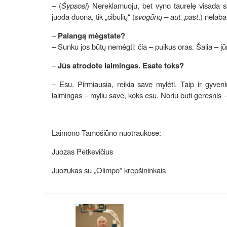
– (
Šypsosi
) Nereklamuoju, bet vyno taurelę visada sa
juoda duona, tik „cibulių“ (
svogūnų – aut. past
.) nelab
–
Palangą mėgstate?
– Sunku jos būtų nemėgti: čia – puikus oras. Šalia – jūra
–
Jūs atrodote laimingas. Esate toks?
– Esu. Pirmiausia, reikia save mylėti. Taip ir gyven
laimingas – myliu save, koks esu. Noriu būti geresnis – s
Laimono Tamošiūno nuotraukose:
Juozas Petkevičius
Juozukas su „Olimpo” krepšininkais