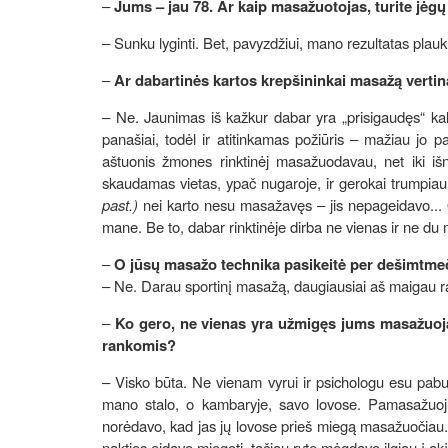
–
Jums – jau 78. Ar kaip masažuotojas, turite jėgų 
– Sunku lyginti. Bet, pavyzdžiui, mano rezultatas plau
–
Ar dabartinės kartos krepšininkai masažą vertin
– Ne. Jaunimas iš kažkur dabar yra „prisigaudęs“ kal
panašiai, todėl ir atitinkamas požiūris – mažiau jo 
aštuonis žmones rinktinėj masažuodavau, net iki i
skaudamas vietas, ypač nugaroje, ir gerokai trumpiau
past.)
nei karto nesu masažavęs – jis nepageidavo... 
mane. Be to, dabar rinktinėje dirba ne vienas ir ne du
–
O jūsų masažo technika pasikeitė per dešimtme
– Ne. Darau sportinį masažą, daugiausiai aš maigau ra
–
Ko gero, ne vienas yra užmigęs jums masažuojan
rankomis?
– Visko būta. Ne vienam vyrui ir psichologu esu pab
mano stalo, o kambaryje, savo lovose. Pamasažuoju
norėdavo, kad jas jų lovose prieš miegą masažuočiau. 
nakties eidavo miegoti, tačiau ryte mėgdavo ilgiau į akį