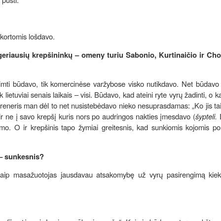
 kortomis lošdavo.
geriausių krepšininkų – omeny turiu Sabonio, Kurtinaičio ir Ch
 rimti būdavo, tik komercinėse varžybose visko nutikdavo. Net būdavo
 lietuviai senais laikais – visi. Būdavo, kad ateini ryte vyrų žadinti, o k
 treneris man dėl to net nusistebėdavo nieko nesuprasdamas: „Ko jis tai
 ir ne į savo krepšį kuris nors po audringos nakties įmesdavo (
šypteli.
D
imo. O ir krepšinis tapo žymiai greitesnis, kad sunkiomis kojomis po
 – sunkesnis?
kaip masažuotojas jausdavau atsakomybę už vyrų pasirengimą kie