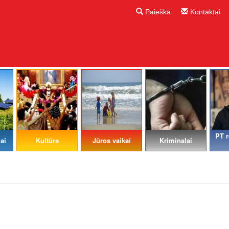
Paieška
Kontaktai
PT r
ai
Kultūra
Jūros vaikai
Kriminalai