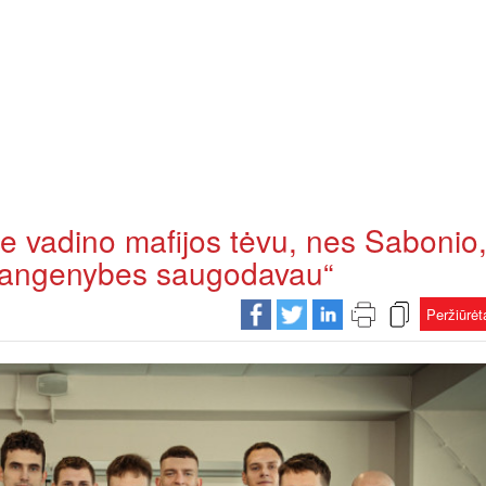
 vadino mafijos tėvu, nes Sabonio
 brangenybes saugodavau“
Peržiūrė