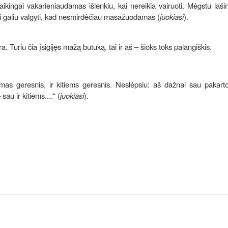
ikingai vakarieniaudamas išlenkiu, kai nereikia vairuoti. Mėgstu laš
ai galiu valgyti, kad nesmirdėčiau masažuodamas (
juokiasi
).
. Turiu čia įsigijęs mažą butuką, tai ir aš – šioks toks palangiškis.
imas geresnis, ir kitiems geresnis. Neslėpsiu: aš dažnai sau pakart
au ir kitiems....“ (
juokiasi
).