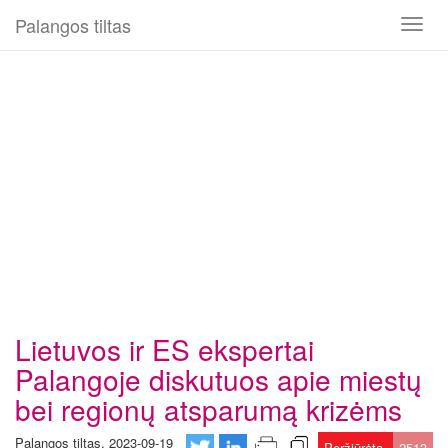
Palangos tiltas
Toggl
naviga
Lietuvos ir ES ekspertai
Palangoje diskutuos apie miestų
bei regionų atsparumą krizėms
Palangos tiltas, 2023-09-19
Peržiūrėta
2513