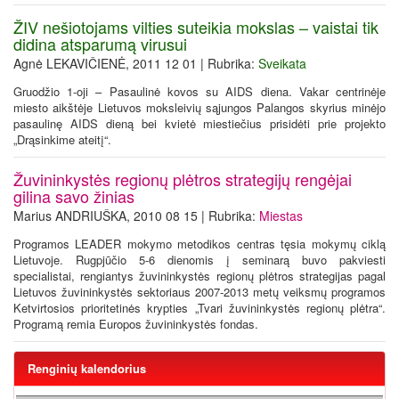
ŽIV nešiotojams vilties suteikia mokslas – vaistai tik
didina atsparumą virusui
Agnė LEKAVIČIENĖ, 2011 12 01 | Rubrika:
Sveikata
Gruodžio 1-oji – Pasaulinė kovos su AIDS diena. Vakar centrinėje
miesto aikštėje Lietuvos moksleivių sąjungos Palangos skyrius minėjo
pasaulinę AIDS dieną bei kvietė miestiečius prisidėti prie projekto
„Drąsinkime ateitį“.
Žuvininkystės regionų plėtros strategijų rengėjai
gilina savo žinias
Marius ANDRIUŠKA, 2010 08 15 | Rubrika:
Miestas
Programos LEADER mokymo metodikos centras tęsia mokymų ciklą
Lietuvoje. Rugpjūčio 5-6 dienomis į seminarą buvo pakviesti
specialistai, rengiantys žuvininkystės regionų plėtros strategijas pagal
Lietuvos žuvininkystės sektoriaus 2007-2013 metų veiksmų programos
Ketvirtosios prioritetinės krypties „Tvari žuvininkystės regionų plėtra“.
Programą remia Europos žuvininkystės fondas.
Renginių kalendorius