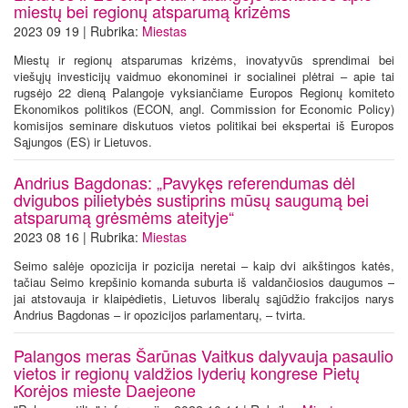
miestų bei regionų atsparumą krizėms
2023 09 19 | Rubrika:
Miestas
Miestų ir regionų atsparumas krizėms, inovatyvūs sprendimai bei
viešųjų investicijų vaidmuo ekonominei ir socialinei plėtrai – apie tai
rugsėjo 22 dieną Palangoje vyksiančiame Europos Regionų komiteto
Ekonomikos politikos (ECON, angl. Commission for Economic Policy)
komisijos seminare diskutuos vietos politikai bei ekspertai iš Europos
Sąjungos (ES) ir Lietuvos.
Andrius Bagdonas: „Pavykęs referendumas dėl
dvigubos pilietybės sustiprins mūsų saugumą bei
atsparumą grėsmėms ateityje“
2023 08 16 | Rubrika:
Miestas
Seimo salėje opozicija ir pozicija neretai – kaip dvi aikštingos katės,
tačiau Seimo krepšinio komanda suburta iš valdančiosios daugumos –
jai atstovauja ir klaipėdietis, Lietuvos liberalų sąjūdžio frakcijos narys
Andrius Bagdonas – ir opozicijos parlamentarų, – tvirta.
Palangos meras Šarūnas Vaitkus dalyvauja pasaulio
vietos ir regionų valdžios lyderių kongrese Pietų
Korėjos mieste Daejeone