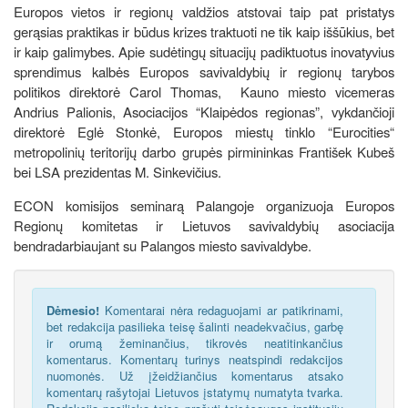
Europos vietos ir regionų valdžios atstovai taip pat pristatys
gerąsias praktikas ir būdus krizes traktuoti ne tik kaip iššūkius, bet
ir kaip galimybes. Apie sudėtingų situacijų padiktuotus inovatyvius
sprendimus kalbės Europos savivaldybių ir regionų tarybos
politikos direktorė Carol Thomas, Kauno miesto vicemeras
Andrius Palionis, Asociacijos “Klaipėdos regionas”, vykdančioji
direktorė Eglė Stonkė, Europos miestų tinklo “Eurocities“
metropolinių teritorijų darbo grupės pirmininkas František Kubeš
bei LSA prezidentas M. Sinkevičius.
ECON komisijos seminarą Palangoje organizuoja Europos
Regionų komitetas ir Lietuvos savivaldybių asociacija
bendradarbiaujant su Palangos miesto savivaldybe.
Dėmesio!
Komentarai nėra redaguojami ar patikrinami,
bet redakcija pasilieka teisę šalinti neadekvačius, garbę
ir orumą žeminančius, tikrovės neatitinkančius
komentarus. Komentarų turinys neatspindi redakcijos
nuomonės. Už įžeidžiančius komentarus atsako
komentarų rašytojai Lietuvos įstatymų numatyta tvarka.