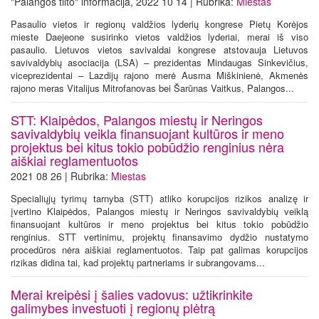
"Palangos tilto" informacija, 2022 10 14 | Rubrika:
Miestas
Pasaulio vietos ir regionų valdžios lyderių kongrese Pietų Korėjos
mieste Daejeone susirinko vietos valdžios lyderiai, merai iš viso
pasaulio. Lietuvos vietos savivaldai kongrese atstovauja Lietuvos
savivaldybių asociacija (LSA) – prezidentas Mindaugas Sinkevičius,
viceprezidentai – Lazdijų rajono merė Ausma Miškinienė, Akmenės
rajono meras Vitalijus Mitrofanovas bei Šarūnas Vaitkus, Palangos...
STT: Klaipėdos, Palangos miestų ir Neringos
savivaldybių veikla finansuojant kultūros ir meno
projektus bei kitus tokio pobūdžio renginius nėra
aiškiai reglamentuotos
2021 08 26 | Rubrika:
Miestas
Specialiųjų tyrimų tarnyba (STT) atliko korupcijos rizikos analizę ir
įvertino Klaipėdos, Palangos miestų ir Neringos savivaldybių veiklą
finansuojant kultūros ir meno projektus bei kitus tokio pobūdžio
renginius. STT vertinimu, projektų finansavimo dydžio nustatymo
procedūros nėra aiškiai reglamentuotos. Taip pat galimas korupcijos
rizikas didina tai, kad projektų partneriams ir subrangovams...
Merai kreipėsi į šalies vadovus: užtikrinkite
galimybes investuoti į regionų plėtrą