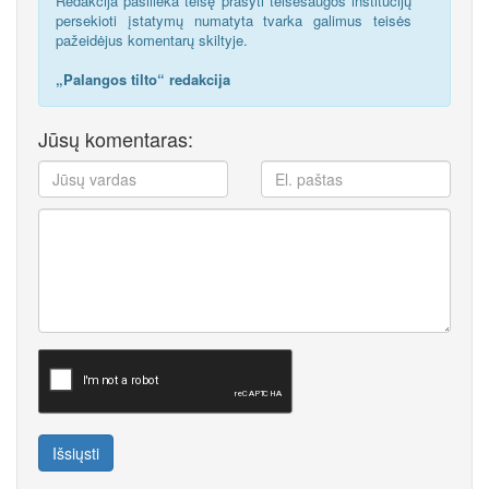
Redakcija pasilieka teisę prašyti teisėsaugos institucijų
persekioti įstatymų numatyta tvarka galimus teisės
pažeidėjus komentarų skiltyje.
„Palangos tilto“ redakcija
Jūsų komentaras:
Išsiųsti