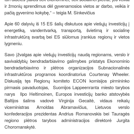
ir žmonių sprendimus dėl gyvenamosios vietos ar darbo, veikia ir
pačią gyvenimo kokybę,“ – teigia M. Sinkevičius
Apie 60 dalyvių iš 15 ES šalių diskutuos apie viešųjų investicijų į
energetiką, vandentvarką, transportą, švietimą ir socialinę
infrastruktūrą svarbą bei ES siūlomus įrankius regionų ir vietos
lygmeniu.
Savo įžvalgas apie viešųjų investicijų naudą regionams, verslo ir
savivaldybių bendradarbiavimo galimybes pristatys Ekonominio
bendradarbiavimo ir plėtros organizacijos Subnacionalinės
infrastruktūros programos koordinatorius Courtenay Wheeler.
Diskusiją tęs Regionų komiteto ECON komisijos pirmininko
pirmasis pavaduotojas, Suomijos Lappeenranta miesto tarybos
narys Ilpo Heltimoinen, Europos investicijų banko atstovybės
Baltijos šalims vadovė Virginija Gecaitė, vidaus reikalų
viceministras Arnoldas Abramavičius, Lietuvos verslo
konfederacijos prezidentas Andrius Romanovskis bei Tauragės
regiono plėtros tarybos administracijos direktorė Jurgita
Choromanskytė.