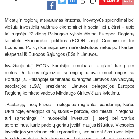
Miestų ir regionų atsparumas krizėms, inovatyvūs sprendimai bei
viešųjų investicijų vaidmuo ekonominei ir socialinei plėtrai – apie
tai rugsėjo 22 dieną Palangoje vyksiančiame Europos Regionų
komiteto Ekonomikos politikos (ECON, angl. Commission for
Economic Policy) komisijos seminare diskutuos vietos politikai bei
ekspertai iš Europos Sąjungos (ES) ir Lietuvos.
Išvažiuojamieji ECON komisijos seminarai rengiami kartą per
metus. Dėl teisės organizuoti šį renginį Lietuva šiemet rungėsi su
Portugalija. Palangoje seminaras surengtas Lietuvos savivaldybių
asociacijos (LSA) prezidento, Lietuvos delegacijos Europos
Regionų komitete vadovo Mindaugo Sinkevičiaus kvietimu.
„Pastarųjų metų krizės – nelegalūs migrantai, pandemija, karas
Ukrainoje, energijos kainų šuolis – parodė, kad miestai ir regionai
turi sąmoningai ir nuosekliai investuoti į ateitį bei tvarius
sprendimus, kurie padėtų geriau įveikti naujus iššūkius. Viešosios
investicijos yra vienas tokių sprendimų, nes būtent šios investicijos
turi didelės įtakos tiek ekonominei, tiek socialinei plėtrai, jos veikia