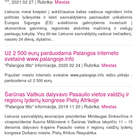
***, 2021 02 27 | Rubrika:
Miestas
Lietuvos merai kreipėsi į aukščiausius šalies vadovus ragindami imtis
politinės lyderystės ir leisti savivaldybėms pasinaudoti unikaliomis
Europos Sąjungos (ES) suteiktomis galimybėmis investuoti į
ekonomikos gaivinimą, regioninės atskirties mažinimą ir viešųjų
paslaugų kokybę. Visų 60-ies Lietuvos savivaldybių vadovai trečiadienį,
vasario 24 dieną, išplatino...
Už 2 500 eurų parduodama Palangos interneto
svetainė www.palangoje.info
"Palangos tilto" informacija, 2020 02 24 | Rubrika:
Miestas
Populiari miesto interneto svetainė www.palangoje.info ieško pirkėjo -
parduodama už 2 500 eurų.
Šarūnas Vaitkus dalyvavo Pasaulio vietos valdžių ir
regionų lyderių kongrese Pietų Afrikoje
"Palangos tilto" informacija, 2019 11 20 | Rubrika:
Miestas
Lietuvos savivaldybių asociacijos prezidentas Mindaugas Sinkevičius ir
viceprezidentai Ausma Miškinienė ir Šarūnas Vaitkus lakpričio 11 – 15
dienomis dalyvavo 6-ajame Pasaulio vietos ir regionų valdžių lyderių
kongrese Durbano mieste, Pietų Afrikos Respublika.