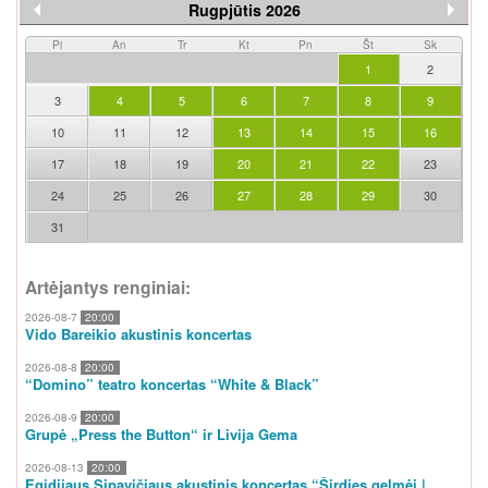
Rugpjūtis 2026
Pi
An
Tr
Kt
Pn
Št
Sk
1
2
3
4
5
6
7
8
9
10
11
12
13
14
15
16
17
18
19
20
21
22
23
24
25
26
27
28
29
30
31
Artėjantys renginiai:
2026-08-7
20:00
Vido Bareikio akustinis koncertas
2026-08-8
20:00
“Domino” teatro koncertas “White & Black”
2026-08-9
20:00
Grupė „Press the Button“ ir Livija Gema
2026-08-13
20:00
Egidijaus Sipavičiaus akustinis koncertas “Širdies gelmėj |