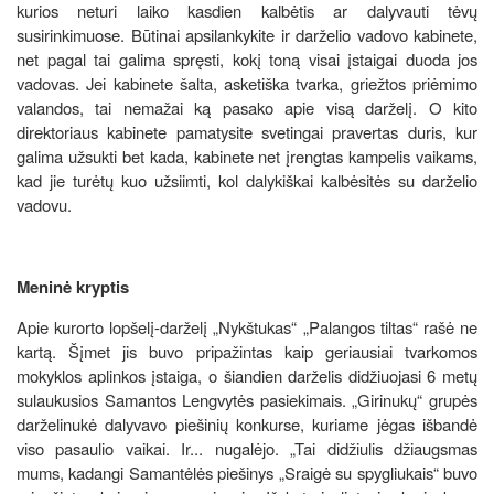
kurios neturi laiko kasdien kalbėtis ar dalyvauti tėvų
susirinkimuose. Būtinai apsilankykite ir darželio vadovo kabinete,
net pagal tai galima spręsti, kokį toną visai įstaigai duoda jos
vadovas. Jei kabinete šalta, asketiška tvarka, griežtos priėmimo
valandos, tai nemažai ką pasako apie visą darželį. O kito
direktoriaus kabinete pamatysite svetingai pravertas duris, kur
galima užsukti bet kada, kabinete net įrengtas kampelis vaikams,
kad jie turėtų kuo užsiimti, kol dalykiškai kalbėsitės su darželio
vadovu.
Meninė kryptis
Apie kurorto lopšelį-darželį „Nykštukas“ „Palangos tiltas“ rašė ne
kartą. Šįmet jis buvo pripažintas kaip geriausiai tvarkomos
mokyklos aplinkos įstaiga, o šiandien darželis didžiuojasi 6 metų
sulaukusios Samantos Lengvytės pasiekimais. „Girinukų“ grupės
darželinukė dalyvavo piešinių konkurse, kuriame jėgas išbandė
viso pasaulio vaikai. Ir... nugalėjo. „Tai didžiulis džiaugsmas
mums, kadangi Samantėlės piešinys „Sraigė su spygliukais“ buvo