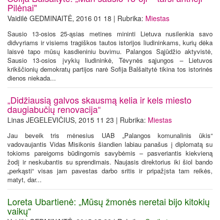
Pilėnai"
Vaidilė GEDMINAITĖ, 2016 01 18 | Rubrika:
Miestas
Sausio 13-osios 25-ąsias metines mininti Lietuva nusilenkia savo
didvyriams ir visiems tragiškos tautos istorijos liudininkams, kurių dėka
laisvė tapo mūsų kasdieniniu buvimu. Palangos Sąjūdžio aktyvistė,
Sausio 13-osios įvykių liudininkė, Tėvynės sąjungos – Lietuvos
krikščionių demokratų partijos narė Sofija Balšaitytė tikina tos istorinės
dienos niekada...
„Didžiausią galvos skausmą kelia ir kels miesto
daugiabučių renovacija“
Linas JEGELEVIČIUS, 2015 11 23 | Rubrika:
Miestas
Jau beveik tris mėnesius UAB „Palangos komunalinis ūkis“
vadovaujantis Vidas Misikonis šiandien labiau panašus į diplomatą su
tokioms pareigoms būdingomis savybėmis – pasveriantis kiekvieną
žodį ir neskubantis su sprendimais. Naujasis direktorius iki šiol bando
„perkąsti“ visas jam pavestas darbo sritis ir pripažįsta tam reikės,
matyt, dar...
Loreta Ubartienė: „Mūsų žmonės neretai bijo kitokių
vaikų“