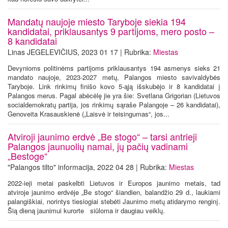
Mandatų naujoje miesto Taryboje siekia 194
kandidatai, priklausantys 9 partijoms, mero posto –
8 kandidatai
Linas JEGELEVIČIUS, 2023 01 17 | Rubrika:
Miestas
Devynioms politinėms partijoms priklausantys 194 asmenys sieks 21
mandato naujoje, 2023-2027 metų, Palangos miesto savivaldybės
Taryboje. Link rinkimų finišo kovo 5-ąją išskubėjo ir 8 kandidatai į
Palangos merus. Pagal abėcėlę jie yra šie: Svetlana Grigorian (Lietuvos
socialdemokratų partija, jos rinkimų sąraše Palangoje – 26 kandidatai),
Genoveita Krasauskienė („Laisvė ir teisingumas“, jos...
Atviroji jaunimo erdvė „Be stogo“ – tarsi antrieji
Palangos jaunuolių namai, jų pačių vadinami
„Bestoge“
"Palangos tilto" informacija, 2022 04 28 | Rubrika:
Miestas
2022-ieji metai paskelbti Lietuvos ir Europos jaunimo metais, tad
atviroje jaunimo erdvėje „Be stogo“ šiandien, balandžio 29 d., laukiami
palangiškiai, norintys tiesiogiai stebėti Jaunimo metų atidarymo renginį.
Šią dieną jaunimui kurorte siūloma ir daugiau veiklų.