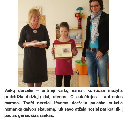
Vaikų darželis – antrieji vaikų namai, kuriuose mažylis
praleidžia didžiąją dalį dienos. O auklėtojos – antrosios
mamos. Todėl neretai tėvams darželio paieška sukelia
nemanką galvos skausmą, juk savo atžalą norisi patikėti tik į
pačias geriausias rankas.