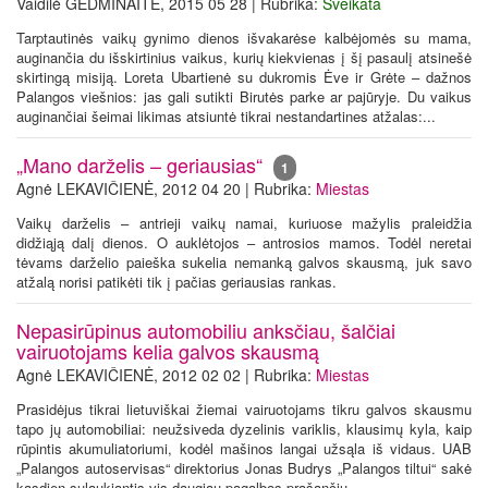
Vaidilė GEDMINAITĖ, 2015 05 28 | Rubrika:
Sveikata
Tarptautinės vaikų gynimo dienos išvakarėse kalbėjomės su mama,
auginančia du išskirtinius vaikus, kurių kiekvienas į šį pasaulį atsinešė
skirtingą misiją. Loreta Ubartienė su dukromis Ėve ir Grėte – dažnos
Palangos viešnios: jas gali sutikti Birutės parke ar pajūryje. Du vaikus
auginančiai šeimai likimas atsiuntė tikrai nestandartines atžalas:...
„Mano darželis – geriausias“
1
Agnė LEKAVIČIENĖ, 2012 04 20 | Rubrika:
Miestas
Vaikų darželis – antrieji vaikų namai, kuriuose mažylis praleidžia
didžiąją dalį dienos. O auklėtojos – antrosios mamos. Todėl neretai
tėvams darželio paieška sukelia nemanką galvos skausmą, juk savo
atžalą norisi patikėti tik į pačias geriausias rankas.
Nepasirūpinus automobiliu anksčiau, šalčiai
vairuotojams kelia galvos skausmą
Agnė LEKAVIČIENĖ, 2012 02 02 | Rubrika:
Miestas
Prasidėjus tikrai lietuviškai žiemai vairuotojams tikru galvos skausmu
tapo jų automobiliai: neužsiveda dyzelinis variklis, klausimų kyla, kaip
rūpintis akumuliatoriumi, kodėl mašinos langai užsąla iš vidaus. UAB
„Palangos autoservisas“ direktorius Jonas Budrys „Palangos tiltui“ sakė
kasdien sulaukiantis vis daugiau pagalbos prašančių...