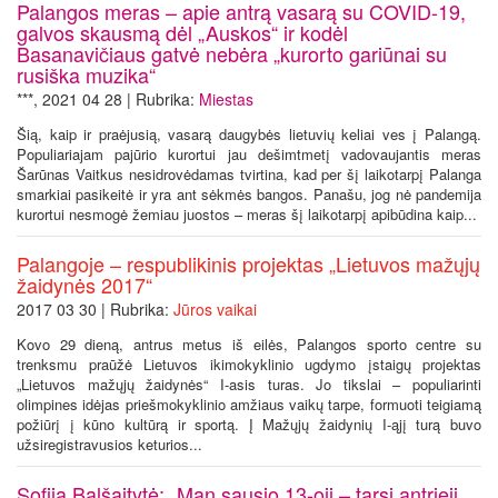
Palangos meras – apie antrą vasarą su COVID-19,
galvos skausmą dėl „Auskos“ ir kodėl
Basanavičiaus gatvė nebėra „kurorto gariūnai su
rusiška muzika“
***, 2021 04 28 | Rubrika:
Miestas
Šią, kaip ir praėjusią, vasarą daugybės lietuvių keliai ves į Palangą.
Populiariajam pajūrio kurortui jau dešimtmetį vadovaujantis meras
Šarūnas Vaitkus nesidrovėdamas tvirtina, kad per šį laikotarpį Palanga
smarkiai pasikeitė ir yra ant sėkmės bangos. Panašu, jog nė pandemija
kurortui nesmogė žemiau juostos – meras šį laikotarpį apibūdina kaip...
Palangoje – respublikinis projektas „Lietuvos mažųjų
žaidynės 2017“
2017 03 30 | Rubrika:
Jūros vaikai
Kovo 29 dieną, antrus metus iš eilės, Palangos sporto centre su
trenksmu praūžė Lietuvos ikimokyklinio ugdymo įstaigų projektas
„Lietuvos mažųjų žaidynės“ I-asis turas. Jo tikslai – populiarinti
olimpines idėjas priešmokyklinio amžiaus vaikų tarpe, formuoti teigiamą
požiūrį į kūno kultūrą ir sportą. Į Mažųjų žaidynių I-ąjį turą buvo
užsiregistravusios keturios...
Sofija Balšaitytė: „Man sausio 13-oji – tarsi antrieji