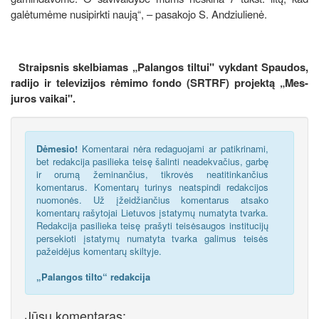
galėtumėme nusipirkti naują“, – pasakojo S. Andziulienė.
Straipsnis skelbiamas „Palangos tiltui" vykdant Spaudos,
radijo ir televizijos rėmimo fondo (SRTRF) projektą
„Mes-
juros vaikai".
Dėmesio!
Komentarai nėra redaguojami ar patikrinami,
bet redakcija pasilieka teisę šalinti neadekvačius, garbę
ir orumą žeminančius, tikrovės neatitinkančius
komentarus. Komentarų turinys neatspindi redakcijos
nuomonės. Už įžeidžiančius komentarus atsako
komentarų rašytojai Lietuvos įstatymų numatyta tvarka.
Redakcija pasilieka teisę prašyti teisėsaugos institucijų
persekioti įstatymų numatyta tvarka galimus teisės
pažeidėjus komentarų skiltyje.
„Palangos tilto“ redakcija
Jūsų komentaras: