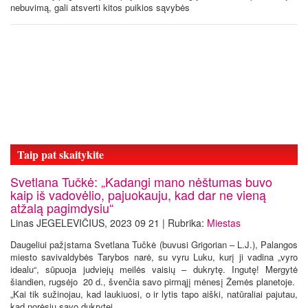
nebuvimą, gali atsverti kitos puikios sąvybės
Taip pat skaitykite
Svetlana Tučkė: „Kadangi mano nėštumas buvo
kaip iš vadovėlio, pajuokauju, kad dar ne vieną
atžalą pagimdysiu“
Linas JEGELEVIČIUS, 2023 09 21 | Rubrika:
Miestas
Daugeliui pažįstama Svetlana Tučkė (buvusi Grigorian – L.J.), Palangos
miesto savivaldybės Tarybos narė, su vyru Luku, kurį ji vadina „vyro
idealu“, sūpuoja judviejų meilės vaisių – dukrytę. Ingutę! Mergytė
šiandien, rugsėjo 20 d., švenčia savo pirmąjį mėnesį Žemės planetoje.
„Kai tik sužinojau, kad laukiuosi, o ir lytis tapo aiški, natūraliai pajutau,
kad norėsiu savo dukrytei...