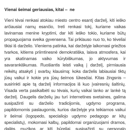
Vienai šeimai geriausias, kitai – ne
Vieni tėvai renkasi atokiau miesto centro esantį darželį, kiti ieško
arčiausiai namų esančio, treti renkasi tokį, kuriame vaikas
lavinamas menine kryptimi, dar kiti ieško tokio, kuriame būtų
propaguojama sveika gyvensena. Tai priklauso nuo to, ko tėveliai
tikisi iš darželio. Vieniems patinka, kai darželyje laikomasi griežtos
tvarkos, kitiems priimtinesnė demokratiška, laisva atmosfera, kai
yra skatinamas vaiko kūrybiškumas, jo aktyvumas ir
savarankiškumas. Ruošiantis leisti vaiką į darželį, pirmiausia
reikėtų atsakyti į svarbų klausimą: koks darželis labiausiai tiktų
jūsų vaikui ir kokie yra jūsų šeimos lūkesčiai. Kitas žingsnis –
susirinkti apie tą darželį informacijos iš kuo įvairesnių šaltinių.
Visada verta pasikalbėti su tėvais, kurių vaikai lanko ar lankė tą
darželį. Daugelis darželių jau turi internetines svetaines, galima
susipažinti su darželio tradicijomis, ugdymo programa,
papildomomis paslaugomis, kurios darželyje yra teikiamos vaikui
ir šeimai (logopedo, specialiojo ugdymo pedagogo ar kitų
specialistų), mokomasi kalbų, papildomai organizuojami dramos,
dailės, muzikos ar kiti būreliai, susipažinti su personalo