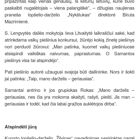
pripažintas kaip vienas geriausių. Iš keturių lietuvių, kurie buvo
paskalbti nugalėtojais – viena palangiškė“, – džiugias naujienas
praneša lopšelio-darželio „Nykštukas“ direktorė Biruta
Mazrimienė.
S. Lengvytės dailės mokytoja Ieva Litvaitytė laikraščiui sakė, kad
atrinkdama vaikų piešinius konkursui, žiūrėjo kokią žinelę piešinys
nori perduoti žiūrovui: „Man patinka, kuomet vaikų piešiniuose
atsispindi vaikiškas naivumas, paprastumas. O Samantos
piešinys visa tai atspindėjo“.
Pati piešinio autorė užaugusi svajoja būti dailininke. Nors ir šokti
jai patinka: „Taip, mano darželis – geriausias“.
Samantai antrino ir jos grupiokas Rokas: „Mano darželis –
geriausias, nes čia yra mokoma skaityti, rašyti, piešti. Jis man –
geriausias ir todėl, kad čia labai gražios auklėtojos dirba“.
Atspindėti jūrą
Kurorto lopšelio-darželio „Žilvinas“ pavadinimas pasirinktas pagal