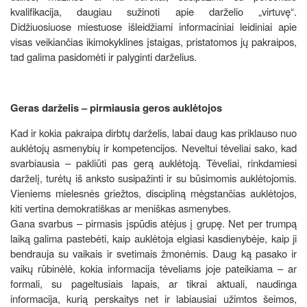
kvalifikacija, daugiau sužinoti apie darželio „virtuvę“.
Didžiuosiuose miestuose išleidžiami informaciniai leidiniai apie
visas veikiančias ikimokyklines įstaigas, pristatomos jų pakraipos,
tad galima pasidomėti ir palyginti darželius.
Geras darželis – pirmiausia geros auklėtojos
Kad ir kokia pakraipa dirbtų darželis, labai daug kas priklauso nuo
auklėtojų asmenybių ir kompetencijos. Neveltui tėveliai sako, kad
svarbiausia – pakliūti pas gerą auklėtoją. Tėveliai, rinkdamiesi
darželį, turėtų iš anksto susipažinti ir su būsimomis auklėtojomis.
Vieniems mielesnės griežtos, discipliną mėgstančias auklėtojos,
kiti vertina demokratiškas ar meniškas asmenybes.
Gana svarbus – pirmasis įspūdis atėjus į grupę. Net per trumpą
laiką galima pastebėti, kaip auklėtoja elgiasi kasdienybėje, kaip ji
bendrauja su vaikais ir svetimais žmonėmis. Daug ką pasako ir
vaikų rūbinėlė, kokia informacija tėveliams joje pateikiama – ar
formali, su pageltusiais lapais, ar tikrai aktuali, naudinga
informacija, kurią perskaitys net ir labiausiai užimtos šeimos,