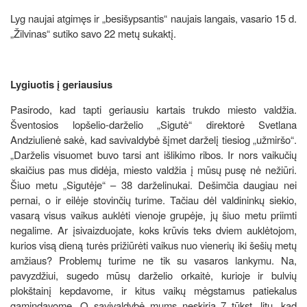
Lyg naujai atgimęs ir „besišypsantis“ naujais langais, vasario 15 d.
„Žilvinas“ sutiko savo 22 metų sukaktį.
Lygiuotis į geriausius
Pasirodo, kad tapti geriausiu kartais trukdo miesto valdžia.
Šventosios lopšelio-darželio „Sigutė“ direktorė Svetlana
Andziulienė sakė, kad savivaldybė šįmet darželį tiesiog „užmiršo“.
„Darželis visuomet buvo tarsi ant išlikimo ribos. Ir nors vaikučių
skaičius pas mus didėja, miesto valdžia į mūsų pusę nė nežiūri.
Šiuo metu „Sigutėje“ – 38 darželinukai. Dešimčia daugiau nei
pernai, o ir eilėje stovinčių turime. Tačiau dėl valdininkų siekio,
vasarą visus vaikus auklėti vienoje grupėje, jų šiuo metu priimti
negalime. Ar įsivaizduojate, koks krūvis teks dviem auklėtojom,
kurios visą dieną turės prižiūrėti vaikus nuo vienerių iki šešių metų
amžiaus? Problemų turime ne tik su vasaros lankymu. Na,
pavyzdžiui, sugedo mūsų darželio orkaitė, kurioje ir bulvių
plokštainį kepdavome, ir kitus vaikų mėgstamus patiekalus
gamindavome. O savivaldybė mums neskiria 7 tūkst. litų, kad