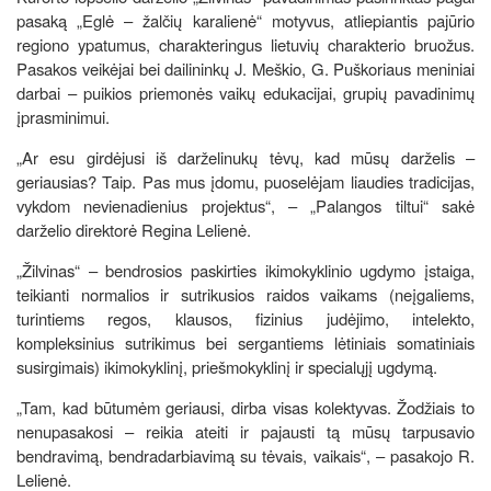
pasaką „Eglė – žalčių karalienė“ motyvus, atliepiantis pajūrio
regiono ypatumus, charakteringus lietuvių charakterio bruožus.
Pasakos veikėjai bei dailininkų J. Meškio, G. Puškoriaus meniniai
darbai – puikios priemonės vaikų edukacijai, grupių pavadinimų
įprasminimui.
„Ar esu girdėjusi iš darželinukų tėvų, kad mūsų darželis –
geriausias? Taip. Pas mus įdomu, puoselėjam liaudies tradicijas,
vykdom nevienadienius projektus“, – „Palangos tiltui“ sakė
darželio direktorė Regina Lelienė.
„Žilvinas“ – bendrosios paskirties ikimokyklinio ugdymo įstaiga,
teikianti normalios ir sutrikusios raidos vaikams (neįgaliems,
turintiems regos, klausos, fizinius judėjimo, intelekto,
kompleksinius sutrikimus bei sergantiems lėtiniais somatiniais
susirgimais) ikimokyklinį, priešmokyklinį ir specialųjį ugdymą.
„Tam, kad būtumėm geriausi, dirba visas kolektyvas. Žodžiais to
nenupasakosi – reikia ateiti ir pajausti tą mūsų tarpusavio
bendravimą, bendradarbiavimą su tėvais, vaikais“, – pasakojo R.
Lelienė.