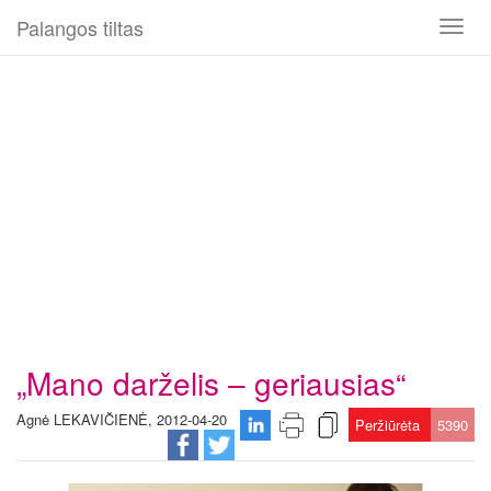
Palangos tiltas
Toggl
naviga
„Mano darželis – geriausias“
Agnė LEKAVIČIENĖ, 2012-04-20
Peržiūrėta
5390