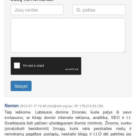
Išsiųsti
Naman
2012-07-17 12:48 (info@cch.org.au / IP: 178.213.33.139)
Taip ieškome. Labiausia domina žmonės, kurie patys iš savo
smlasumo, ar kitaip domisi interneto reklama, analitika, SEO ir t.t.
Svarbiausia būti pačiam užsidegusiam šiomis mintimis. Žinoma, sunku
įsivaizduoti besidomintį žmogų, kuris nėra perskaites viešų ir
nemokamų pagalbos puslapių, neskaito blogų ir t.t.O dėl patirties jos