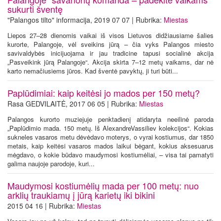
sukurti šventę
"Palangos tilto" informacija, 2019 07 07 | Rubrika:
Miestas
Liepos 27–28 dienomis vaikai iš visos Lietuvos didžiausiame šalies
kurorte, Palangoje, vėl sveikins jūrą – čia vyks Palangos miesto
savivaldybės inicijuojama ir jau tradicine tapusi socialinė akcija
„Pasveikink jūrą Palangoje“. Akcija skirta 7–12 metų vaikams, dar nė
karto nemačiusiems jūros. Kad šventė pavyktų, ji turi būti...
Paplūdimiai: kaip keitėsi jo mados per 150 metų?
Rasa GEDVILAITĖ, 2017 06 05 | Rubrika:
Miestas
Palangos kurorto muziejuje penktadienį atidaryta neeilinė paroda
„Paplūdimio mada. 150 metų. Iš AlexandreVassiliev kolekcijos“. Kokias
sukneles vasaros metu dėvėdavo moterys, o vyrai kostiumus, dar 1850
metais, kaip keitėsi vasaros mados laikui bėgant, kokius aksesuarus
mėgdavo, o kokie būdavo maudymosi kostiumėliai, – visa tai pamatyti
galima naujoje parodoje, kuri...
Maudymosi kostiumėlių mada per 100 metų: nuo
arklių traukiamų į jūrą karietų iki bikini
2015 04 16 | Rubrika:
Miestas