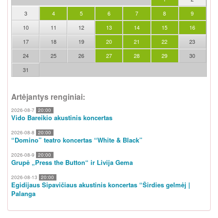
3
4
5
6
7
8
9
10
11
12
13
14
15
16
17
18
19
20
21
22
23
24
25
26
27
28
29
30
31
Artėjantys renginiai:
2026-08-7
20:00
Vido Bareikio akustinis koncertas
2026-08-8
20:00
“Domino” teatro koncertas “White & Black”
2026-08-9
20:00
Grupė „Press the Button“ ir Livija Gema
2026-08-13
20:00
Egidijaus Sipavičiaus akustinis koncertas “Širdies gelmėj |
Palanga