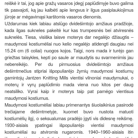
reiškė ir tai, jog apie gražų vasaros įdegį paplūdimyje buvo galima
tik pasvajoti, ką jau kalbėti apie lengvus ir ilgus pasiplaukiojimus
jūroje ar mėgavimąsi karštomis vasaros dienomis.
Uždarumas kiek labiau atslūgo dvidešimtojo amžiaus pradžioje,
kada ilgas sukneles pakeitė kur kas trumpesnės bei atviresnės
suknelės. Tiesa, visiška laisve moterys dar negalėjo džiaugtis –
maudymosi kostiumėliai nuo kelio negalėjo atidengti daugiau nei
15.24 cm (6 coliai) nuogos kojos. Taigi, nors mada ir turėjo gan
griežtas taisykles, kepti po saule ar maudytis su svarmenimis jau
nebereikėjo. Per du pirmuosius dvidešimtojo amžiaus
dešimtmečius stipriai išpopuliarėjo žymių maudymosi kostiumų
gamintojų Jantzen Knitting Mills vientisi vilnoniai maudymukai, o
moterų ir vyrų paplūdimio mada viena nuo kitos per daug
neatsiliko. Vyrai kaip ir moterys taip pat pamėgo vientisus
maudymosi kostiumus.
Maudymosi kostiumėliai labiau primenantys šiuolaikinius pasirodė
trečiajame dešimtmetyje, kuomet buvo nustota matuoti
kostiumėlių ilgį, o seksualumas pradėjo įgyti vis didesnę reikšmę.
1930-aisiais ypatingai išpopuliarėjo vientisi maudymosi
kostiumėliai su atviromis nugaromis. 1940–1960-aisiais itin