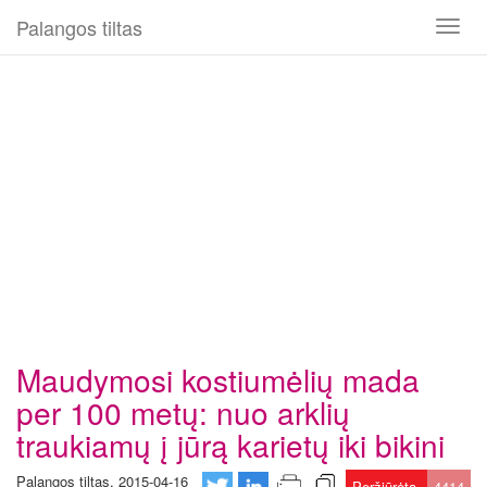
Palangos tiltas
Toggl
naviga
Maudymosi kostiumėlių mada
per 100 metų: nuo arklių
traukiamų į jūrą karietų iki bikini
Palangos tiltas, 2015-04-16
Peržiūrėta
4414