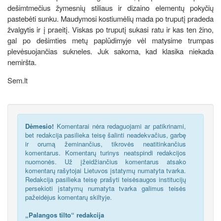
dešimtmečius žymesnių stiliaus ir dizaino elementų pokyčių
pastebėti sunku. Maudymosi kostiumėlių mada po truputį pradeda
žvalgytis ir į praeitį. Viskas po truputį sukasi ratu ir kas ten žino,
gal po dešimties metų paplūdimyje vėl matysime trumpas
plevėsuojančias sukneles. Juk sakoma, kad klasika niekada
nemiršta.
Sem.lt
Dėmesio!
Komentarai nėra redaguojami ar patikrinami,
bet redakcija pasilieka teisę šalinti neadekvačius, garbę
ir orumą žeminančius, tikrovės neatitinkančius
komentarus. Komentarų turinys neatspindi redakcijos
nuomonės. Už įžeidžiančius komentarus atsako
komentarų rašytojai Lietuvos įstatymų numatyta tvarka.
Redakcija pasilieka teisę prašyti teisėsaugos institucijų
persekioti įstatymų numatyta tvarka galimus teisės
pažeidėjus komentarų skiltyje.
„Palangos tilto“ redakcija