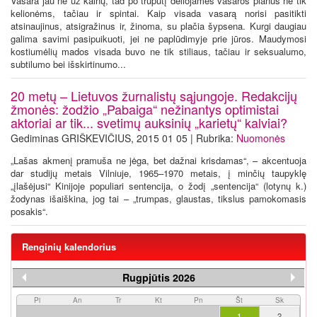
Vasara jau ne už kalnų, tad po truputį dėliojamės vasaros planus ne tik
kelionėms, tačiau ir spintai. Kaip visada vasarą norisi pasitikti
atsinaujinus, atsigražinus ir, žinoma, su plačia šypsena. Kurgi daugiau
galima savimi pasipuikuoti, jei ne paplūdimyje prie jūros. Maudymosi
kostiumėlių mados visada buvo ne tik stiliaus, tačiau ir seksualumo,
subtilumo bei išskirtinumo...
20 metų – Lietuvos žurnalistų sąjungoje. Redakcijų
žmonės: žodžio „Pabaiga“ nežinantys optimistai
aktoriai ar tik... svetimų auksinių „karietų“ kalviai?
Gediminas GRIŠKEVIČIUS, 2015 01 05 | Rubrika:
Nuomonės
„Lašas akmenį pramuša ne jėga, bet dažnai krisdamas“, – akcentuoja
dar studijų metais Vilniuje, 1965–1970 metais, į minčių taupyklę
„įlašėjusi“ Kinijoje populiari sentencija, o žodį „sentencija“ (lotynų k.)
žodynas išaiškina, jog tai – „trumpas, glaustas, tikslus pamokomasis
posakis“.
Renginių kalendorius
Rugpjūtis 2026
Pi
An
Tr
Kt
Pn
Št
Sk
1
2