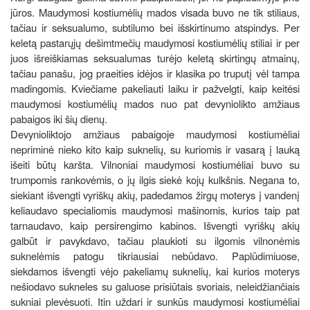
jūros. Maudymosi kostiumėlių mados visada buvo ne tik stiliaus,
tačiau ir seksualumo, subtilumo bei išskirtinumo atspindys. Per
keletą pastarųjų dešimtmečių maudymosi kostiumėlių stiliai ir per
juos išreiškiamas seksualumas turėjo keletą skirtingų atmainų,
tačiau panašu, jog praeities idėjos ir klasika po truputį vėl tampa
madingomis. Kviečiame pakeliauti laiku ir pažvelgti, kaip keitėsi
maudymosi kostiumėlių mados nuo pat devyniolikto amžiaus
pabaigos iki šių dienų.
Devynioliktojo amžiaus pabaigoje maudymosi kostiumėliai
nepriminė nieko kito kaip suknelių, su kuriomis ir vasarą į lauką
išeiti būtų karšta. Vilnoniai maudymosi kostiumėliai buvo su
trumpomis rankovėmis, o jų ilgis siekė kojų kulkšnis. Negana to,
siekiant išvengti vyriškų akių, padedamos žirgų moterys į vandenį
keliaudavo specialiomis maudymosi mašinomis, kurios taip pat
tarnaudavo, kaip persirengimo kabinos. Išvengti vyriškų akių
galbūt ir pavykdavo, tačiau plaukioti su ilgomis vilnonėmis
suknelėmis patogu tikriausiai nebūdavo. Paplūdimiuose,
siekdamos išvengti vėjo pakeliamų suknelių, kai kurios moterys
nešiodavo sukneles su galuose prisiūtais svoriais, neleidžiančiais
sukniai plevėsuoti. Itin uždari ir sunkūs maudymosi kostiumėliai