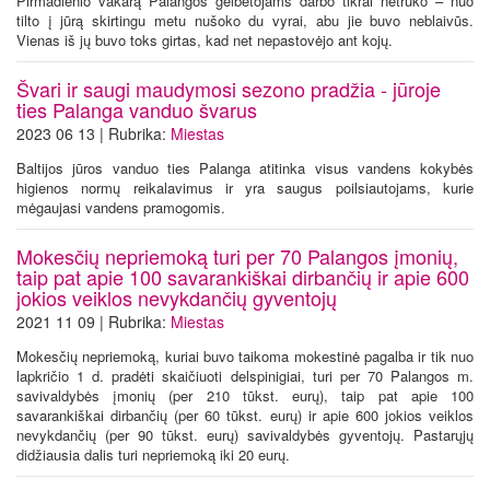
Pirmadienio vakarą Palangos gelbėtojams darbo tikrai netrūko – nuo
tilto į jūrą skirtingu metu nušoko du vyrai, abu jie buvo neblaivūs.
Vienas iš jų buvo toks girtas, kad net nepastovėjo ant kojų.
Švari ir saugi maudymosi sezono pradžia - jūroje
ties Palanga vanduo švarus
2023 06 13 | Rubrika:
Miestas
Baltijos jūros vanduo ties Palanga atitinka visus vandens kokybės
higienos normų reikalavimus ir yra saugus poilsiautojams, kurie
mėgaujasi vandens pramogomis.
Mokesčių nepriemoką turi per 70 Palangos įmonių,
taip pat apie 100 savarankiškai dirbančių ir apie 600
jokios veiklos nevykdančių gyventojų
2021 11 09 | Rubrika:
Miestas
Mokesčių nepriemoką, kuriai buvo taikoma mokestinė pagalba ir tik nuo
lapkričio 1 d. pradėti skaičiuoti delspinigiai, turi per 70 Palangos m.
savivaldybės įmonių (per 210 tūkst. eurų), taip pat apie 100
savarankiškai dirbančių (per 60 tūkst. eurų) ir apie 600 jokios veiklos
nevykdančių (per 90 tūkst. eurų) savivaldybės gyventojų. Pastarųjų
didžiausia dalis turi nepriemoką iki 20 eurų.