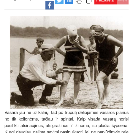
Vasara jau ne už kalnų, tad po truputį dėliojamės vasaros planus
ne tik kelionėms, tačiau ir spintai. Kaip visada vasarą norisi
pasitikti atsinaujinus, atsigražinus ir, žinoma, su plačia šypsena.
Kurgi daugiau galima savimi pasipuikuoti, jei ne paplūdimyje prie