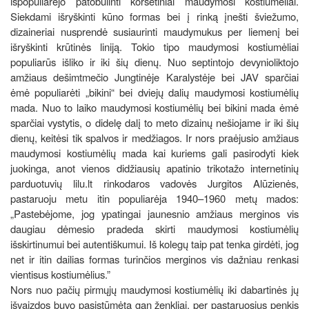
išpopuliarėjo patobulinti korsetiniai maudymosi kostiumėliai.
Siekdami išryškinti kūno formas bei į rinką įnešti šviežumo,
dizaineriai nusprendė susiaurinti maudymukus per liemenį bei
išryškinti krūtinės liniją. Tokio tipo maudymosi kostiumėliai
populiarūs išliko ir iki šių dienų. Nuo septintojo devynioliktojo
amžiaus dešimtmečio Jungtinėje Karalystėje bei JAV sparčiai
ėmė populiarėti „bikini“ bei dviejų dalių maudymosi kostiumėlių
mada. Nuo to laiko maudymosi kostiumėlių bei bikini mada ėmė
sparčiai vystytis, o didelę dalį to meto dizainų nešiojame ir iki šių
dienų, keitėsi tik spalvos ir medžiagos. Ir nors praėjusio amžiaus
maudymosi kostiumėlių mada kai kuriems gali pasirodyti kiek
juokinga, anot vienos didžiausių apatinio trikotažo internetinių
parduotuvių lilu.lt rinkodaros vadovės Jurgitos Alūzienės,
pastaruoju metu itin populiarėja 1940–1960 metų mados:
„Pastebėjome, jog ypatingai jaunesnio amžiaus merginos vis
daugiau dėmesio pradeda skirti maudymosi kostiumėlių
išskirtinumui bei autentiškumui. Iš kolegų taip pat tenka girdėti, jog
net ir itin dailias formas turinčios merginos vis dažniau renkasi
vientisus kostiumėlius.”
Nors nuo pačių pirmųjų maudymosi kostiumėlių iki dabartinės jų
išvaizdos buvo pasistūmėta gan ženkliai, per pastaruosius penkis