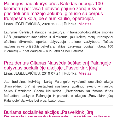
Palangos naujakurys prieš Kalėdas nubėgs 100
kilometrų per visą Lietuvos pajūrio zoną ir kvies
prisidėti prie mažojo Jokūbo, gimusio su perpus
trumpesne koja, be šlaunikaulio, operacijos
Linas JEGELEVIČIUS, 2020 12 06 | Rubrika:
Miestas
Laurynas Šerelis, Palangos naujakurys, ir transporto/logistikos įmonės
UAB „Arsatrans“ savininkas ir direkorius, jau keletą metų intensyviai
užsiima ištvermės sportu, dalyvvauja tiratlono varžybose. Tačiau
naujausias vyro iššūkis pakelia antakius: Laurynas ruošiasi nubėgti 100
kilometrų – ir net daugiau – nuo Latvijos bei Lietuvos...
Prezidentas Gitanas Nausėda šeštadienį Palangoje
dalyvaus socialinėje akcijoje „Pasveikink jūrą“
Linas JEGELEVIČIUS, 2019 07 24 | Rubrika:
Miestas
Jau tradicinė, ketvirtąjį kartą Palangoje vyksianti socialinė akcija
„Pasveikink jūrą“ šį šeštadienį susilauks ypatingo svečio – naujojo
šalies Prezidento Gitano Nausėdos. „Prezidentas su žmona išties
šeštadienį lankysis Palangoje ir pasveikins akcijos „Pasveikink jūrą
Palangoje“ dalyvius bei organizatorius....
Buriama socialinės akcijos „Pasveikink jūrą
Palangoje“ savanorių komanda – padėkite vaikams