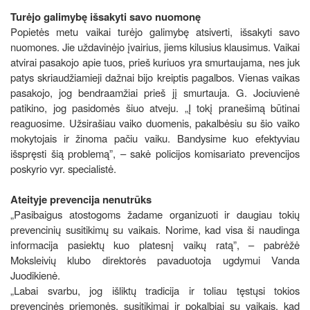
Turėjo galimybę išsakyti savo nuomonę
Popietės metu vaikai turėjo galimybę atsiverti, išsakyti savo
nuomones. Jie uždavinėjo įvairius, jiems kilusius klausimus. Vaikai
atvirai pasakojo apie tuos, prieš kuriuos yra smurtaujama, nes juk
patys skriaudžiamieji dažnai bijo kreiptis pagalbos. Vienas vaikas
pasakojo, jog bendraamžiai prieš jį smurtauja. G. Jociuvienė
patikino, jog pasidomės šiuo atveju. „Į tokį pranešimą būtinai
reaguosime. Užsirašiau vaiko duomenis, pakalbėsiu su šio vaiko
mokytojais ir žinoma pačiu vaiku. Bandysime kuo efektyviau
išspręsti šią problemą”, – sakė policijos komisariato prevencijos
poskyrio vyr. specialistė.
Ateityje prevencija nenutrūks
„Pasibaigus atostogoms žadame organizuoti ir daugiau tokių
prevencinių susitikimų su vaikais. Norime, kad visa ši naudinga
informacija pasiektų kuo platesnį vaikų ratą”, – pabrėžė
Moksleivių klubo direktorės pavaduotoja ugdymui Vanda
Juodikienė.
„Labai svarbu, jog išliktų tradicija ir toliau tęstųsi tokios
prevencinės priemonės, susitikimai ir pokalbiai su vaikais, kad