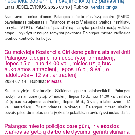
nebelieka popierinių mokėjimo kvitų už parkavimą
Linas JEGELEVIČIUS, 2025 03 10 | Rubrika:
Verslas pinigai
Nuo kovo 1-osios dienos Palangos miesto rinkliavų centro (PMRC)
pavadinimas pakeistas į Palangos miesto Viešosios tvarkos ir rinkliavų
tarnybą (VTRT). Pakeitusi pavadinimą, tarnyba pradeda naują veiklos
etapą – vykdyti ir naujas tarnybai pavestas Palangos miesto viešosios
tvarkos kontrolės funkcijas.
Su mokytoja Kostancija Strikiene galima atsisveikinti
Palangos laidojimo namuose rytoj, pirmadienį,
liepos 15 d., nuo 14.00 val., mišios už ją bus
aukojamos antradienį, liepos 16 d., 9 val., o
laidotuvės – 12 val. antradienį
2024 07 14 | Rubrika:
Miestas
Su mokytoja Kostancija Strikiene galima atsisveikinti Palangos
laidojimo namuose rytoj, pirmadienį, liepos 15 d., nuo 14.00 val., mišios
už ją bus aukojamos antradienį, liepos 16 d., 9 val., o laidotuvės – 12
val. antradienį. Prisimindamas Mokytoją, „Palangos tiltas“ skelbia
beveik prieš du metus su ja įvykusio pokalbio/interviu ryškiausias dalis.
Palangos miesto policijos pareigūnų ir viešosios
tvarkos sergėtojų darbo efektyvumui gerinti skiriama