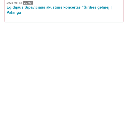
2026-08-13
20:00
Egidijaus Sipavičiaus akustinis koncertas “Širdies gelmėj |
Palanga