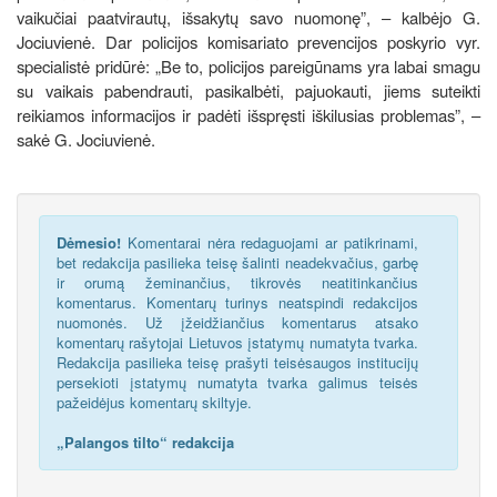
vaikučiai paatvirautų, išsakytų savo nuomonę”, – kalbėjo G.
Jociuvienė. Dar policijos komisariato prevencijos poskyrio vyr.
specialistė pridūrė: „Be to, policijos pareigūnams yra labai smagu
su vaikais pabendrauti, pasikalbėti, pajuokauti, jiems suteikti
reikiamos informacijos ir padėti išspręsti iškilusias problemas”, –
sakė G. Jociuvienė.
Dėmesio!
Komentarai nėra redaguojami ar patikrinami,
bet redakcija pasilieka teisę šalinti neadekvačius, garbę
ir orumą žeminančius, tikrovės neatitinkančius
komentarus. Komentarų turinys neatspindi redakcijos
nuomonės. Už įžeidžiančius komentarus atsako
komentarų rašytojai Lietuvos įstatymų numatyta tvarka.
Redakcija pasilieka teisę prašyti teisėsaugos institucijų
persekioti įstatymų numatyta tvarka galimus teisės
pažeidėjus komentarų skiltyje.
„Palangos tilto“ redakcija