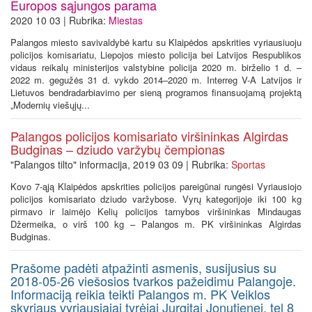
Europos sąjungos parama
2020 10 03 | Rubrika:
Miestas
Palangos miesto savivaldybė kartu su Klaipėdos apskrities vyriausiuoju
policijos komisariatu, Liepojos miesto policija bei Latvijos Respublikos
vidaus reikalų ministerijos valstybine policija 2020 m. birželio 1 d. –
2022 m. gegužės 31 d. vykdo 2014–2020 m. Interreg V-A Latvijos ir
Lietuvos bendradarbiavimo per sieną programos finansuojamą projektą
„Modernių viešųjų...
Palangos policijos komisariato viršininkas Algirdas
Budginas – dziudo varžybų čempionas
"Palangos tilto" informacija, 2019 03 09 | Rubrika:
Sportas
Kovo 7-ąją Klaipėdos apskrities policijos pareigūnai rungėsi Vyriausiojo
policijos komisariato dziudo varžybose. Vyrų kategorijoje iki 100 kg
pirmavo ir laimėjo Kelių policijos tarnybos viršininkas Mindaugas
Džermeika, o virš 100 kg – Palangos m. PK viršininkas Algirdas
Budginas.
Prašome padėti atpažinti asmenis, susijusius su
2018-05-26 viešosios tvarkos pažeidimu Palangoje.
Informaciją reikia teikti Palangos m. PK Veiklos
skyriaus vyriausiajai tyrėjai Jurgitai Jonutienei, tel 8