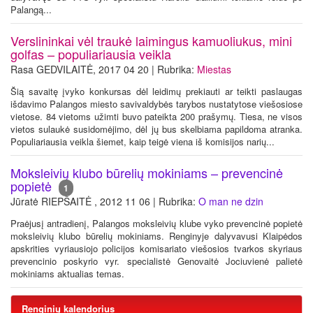
Palangą...
Verslininkai vėl traukė laimingus kamuoliukus, mini
golfas – populiariausia veikla
Rasa GEDVILAITĖ, 2017 04 20 | Rubrika:
Miestas
Šią savaitę įvyko konkursas dėl leidimų prekiauti ar teikti paslaugas
išdavimo Palangos miesto savivaldybės tarybos nustatytose viešosiose
vietose. 84 vietoms užimti buvo pateikta 200 prašymų. Tiesa, ne visos
vietos sulaukė susidomėjimo, dėl jų bus skelbiama papildoma atranka.
Populiariausia veikla šiemet, kaip teigė viena iš komisijos narių...
Moksleivių klubo būrelių mokiniams – prevencinė
popietė
1
Jūratė RIEPŠAITĖ , 2012 11 06 | Rubrika:
O man ne dzin
Praėjusį antradienį, Palangos moksleivių klube vyko prevencinė popietė
moksleivių klubo būrelių mokiniams. Renginyje dalyvavusi Klaipėdos
apskrities vyriausiojo policijos komisariato viešosios tvarkos skyriaus
prevencinio poskyrio vyr. specialistė Genovaitė Jociuvienė palietė
mokiniams aktualias temas.
Renginių kalendorius