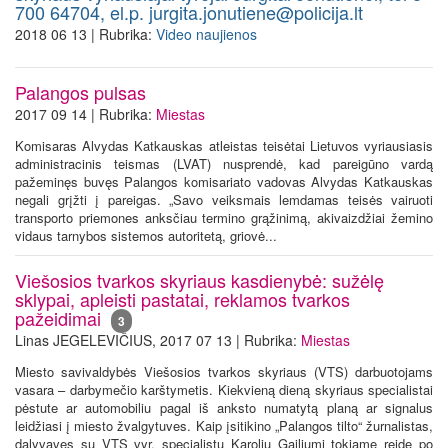
700 64704, el.p. jurgita.jonutiene@policija.lt
2018 06 13 | Rubrika:
Video naujienos
Palangos pulsas
2017 09 14 | Rubrika:
Miestas
Komisaras Alvydas Katkauskas atleistas teisėtai Lietuvos vyriausiasis
administracinis teismas (LVAT) nusprendė, kad pareigūno vardą
pažeminęs buvęs Palangos komisariato vadovas Alvydas Katkauskas
negali grįžti į pareigas. „Savo veiksmais lemdamas teisės vairuoti
transporto priemones anksčiau termino grąžinimą, akivaizdžiai žemino
vidaus tarnybos sistemos autoritetą, griovė...
Viešosios tvarkos skyriaus kasdienybė: sužėlę
sklypai, apleisti pastatai, reklamos tvarkos
pažeidimai
3
Linas JEGELEVIČIUS, 2017 07 13 | Rubrika:
Miestas
Miesto savivaldybės Viešosios tvarkos skyriaus (VTS) darbuotojams
vasara – darbymečio karštymetis. Kiekvieną dieną skyriaus specialistai
pėstute ar automobiliu pagal iš anksto numatytą planą ar signalus
leidžiasi į miesto žvalgytuves. Kaip įsitikino „Palangos tilto“ žurnalistas,
dalyvavęs su VTS vyr. specialistu Karoliu Gailiumi tokiame reide po