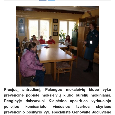
Praėjusį antradienį, Palangos moksleivių klube vyko
prevencinė popietė moksleivių klubo būrelių mokiniams.
Renginyje dalyvavusi Klaipėdos apskrities vyriausiojo
policijos komisariato viešosios tvarkos skyriaus
prevencinio poskyrio vyr. specialistė Genovaitė Jociuvienė