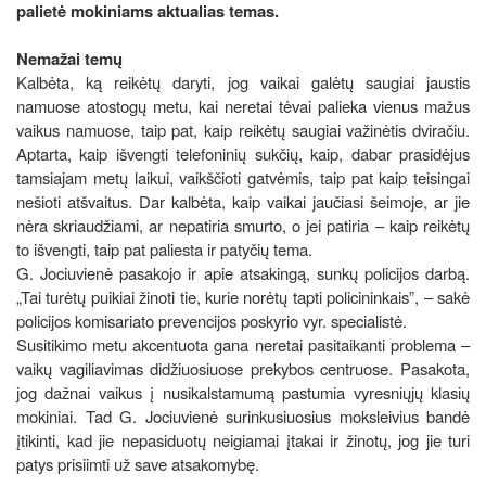
palietė mokiniams aktualias temas.
Nemažai temų
Kalbėta, ką reikėtų daryti, jog vaikai galėtų saugiai jaustis
namuose atostogų metu, kai neretai tėvai palieka vienus mažus
vaikus namuose, taip pat, kaip reikėtų saugiai važinėtis dviračiu.
Aptarta, kaip išvengti telefoninių sukčių, kaip, dabar prasidėjus
tamsiajam metų laikui, vaikščioti gatvėmis, taip pat kaip teisingai
nešioti atšvaitus. Dar kalbėta, kaip vaikai jaučiasi šeimoje, ar jie
nėra skriaudžiami, ar nepatiria smurto, o jei patiria – kaip reikėtų
to išvengti, taip pat paliesta ir patyčių tema.
G. Jociuvienė pasakojo ir apie atsakingą, sunkų policijos darbą.
„Tai turėtų puikiai žinoti tie, kurie norėtų tapti policininkais”, – sakė
policijos komisariato prevencijos poskyrio vyr. specialistė.
Susitikimo metu akcentuota gana neretai pasitaikanti problema –
vaikų vagiliavimas didžiuosiuose prekybos centruose. Pasakota,
jog dažnai vaikus į nusikalstamumą pastumia vyresniųjų klasių
mokiniai. Tad G. Jociuvienė surinkusiuosius moksleivius bandė
įtikinti, kad jie nepasiduotų neigiamai įtakai ir žinotų, jog jie turi
patys prisiimti už save atsakomybę.