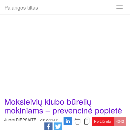
Palangos tiltas
Toggl
naviga
Moksleivių klubo būrelių
mokiniams – prevencinė popietė
Jūratė RIEPŠAITĖ , 2012-11-06
Peržiūrėta
4242