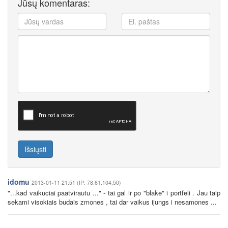
Jūsų komentaras:
Išsiųsti
idomu
2013-01-11 21:51 (IP: 78.61.104.50)
"...kad vaikuciai paatvirautu ..." - tai gal ir po "blake" i portfeli . Jau taip
sekami visokiais budais zmones , tai dar vaikus ijungs i nesamones ...