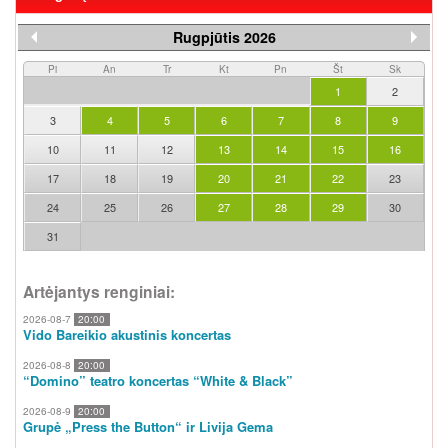
Rugpjūtis 2026
Pi
An
Tr
Kt
Pn
Št
Sk
1
2
3
4
5
6
7
8
9
10
11
12
13
14
15
16
17
18
19
20
21
22
23
24
25
26
27
28
29
30
31
Artėjantys renginiai:
2026-08-7
20:00
Vido Bareikio akustinis koncertas
2026-08-8
20:00
“Domino” teatro koncertas “White & Black”
2026-08-9
20:00
Grupė „Press the Button“ ir Livija Gema