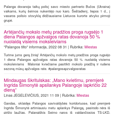
Palanga dovanoja taikų poilsį savo miesto partnerio Bučos (Ukraina)
vaikams, kurių šeimos nukentėjo nuo karo. Šeštadienį, liepos 1 d., į
vasaros poilsio stovyklą didžiausiame Lietuvos kurorte atvyko pirmoji
grupė.
Artėjančių mokslo metų pradžios proga rugsėjo 1
diena Palangos apžvalgos ratas dovanoja 50 %
nuolaidą visiems moksleiviams
"Palangos tilto" informacija, 2022 08 31 | Rubrika:
Miestas
Turime jums gerą žinią! Artėjančių mokslo metų pradžios proga rugsėjo
1 diena Palangos apžvalgos ratas dovanoja 50 % nuolaidą visiems
moksleiviams Maloniai kviečiame pasitikti mokslo pradžią ir rudens
sezoną mūsų apžvalgos rate. #palangosapzvalgosratas
Mindaugas Skritulskas: „Mano kvietimu, premjerė
Ingrida Šimonytė apsilankys Palangoje lapkričio 22
dieną“
Linas JEGELEVIČIUS, 2021 11 09 | Rubrika:
Miestas
Gandas, sklaidęs Palangos savivaldybės koridoriuose, kad premjerė
Ingrida Šimonytė artimiausiu metu aplankys Palangą, pasirodo nėra iš
piršto laužtas. Palangiškis Seimo narys iš valdančiosios TS-LKD,