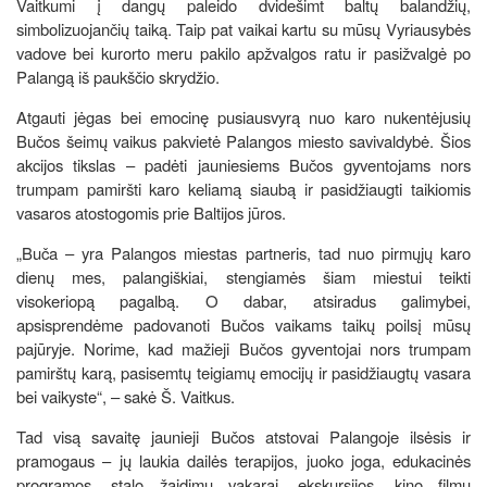
Vaitkumi į dangų paleido dvidešimt baltų balandžių,
simbolizuojančių taiką. Taip pat vaikai kartu su mūsų Vyriausybės
vadove bei kurorto meru pakilo apžvalgos ratu ir pasižvalgė po
Palangą iš paukščio skrydžio.
Atgauti jėgas bei emocinę pusiausvyrą nuo karo nukentėjusių
Bučos šeimų vaikus pakvietė Palangos miesto savivaldybė. Šios
akcijos tikslas – padėti jauniesiems Bučos gyventojams nors
trumpam pamiršti karo keliamą siaubą ir pasidžiaugti taikiomis
vasaros atostogomis prie Baltijos jūros.
„Buča – yra Palangos miestas partneris, tad nuo pirmųjų karo
dienų mes, palangiškiai, stengiamės šiam miestui teikti
visokeriopą pagalbą. O dabar, atsiradus galimybei,
apsisprendėme padovanoti Bučos vaikams taikų poilsį mūsų
pajūryje. Norime, kad mažieji Bučos gyventojai nors trumpam
pamirštų karą, pasisemtų teigiamų emocijų ir pasidžiaugtų vasara
bei vaikyste“, – sakė Š. Vaitkus.
Tad visą savaitę jaunieji Bučos atstovai Palangoje ilsėsis ir
pramogaus – jų laukia dailės terapijos, juoko joga, edukacinės
programos, stalo žaidimų vakarai, ekskursijos, kino filmų