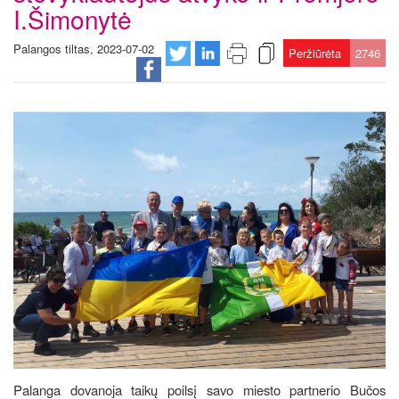
I.Šimonytė
Palangos tiltas, 2023-07-02
Peržiūrėta
2746
Palanga dovanoja taikų poilsį savo miesto partnerio Bučos