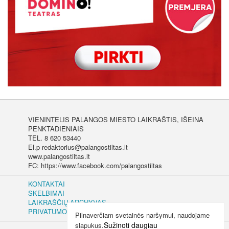
VIENINTELIS PALANGOS MIESTO LAIKRAŠTIS, IŠEINA
PENKTADIENIAIS
TEL. 8 620 53440
El.p redaktorius@palangostiltas.lt
www.palangostiltas.lt
FC: https://www.facebook.com/palangostiltas
KONTAKTAI
SKELBIMAI
LAIKRAŠČIŲ ARCHYVAS
PRIVATUMO IR SLAPUKŲ POLITIKA
Pilnaverčiam svetainės naršymui, naudojame
Sužinoti daugiau
slapukus.