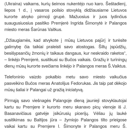
(Ukraina) vaikams, kurių šeimos nukentėjo nuo karo. Šeštadienį,
liepos 1 d., į vasaros poilsio stovyklą didžiausiame Lietuvos
kurorte atvyko pirmoji grupė. Mažuosius ir juos lydinčius
suaugusiuosius pasitiko Premjerė Ingrida Šimonytė ir Palangos
miesto meras Šarūnas Vaitkus.
„Džiaugiamės, kad atvykote į mūsų Lietuvos pajūrį ir turėsite
galimybę čia taikiai praleisti savo atostogas. Šiltų įspūdžių,
besišypsančių žmonių ir taikaus dangaus, kur neskraido raketos“,
– linkėjo Premjerė, susitikusi su Bučos vaikais. Gražių ir turiningų
dienų mūsų kurorte svečiams linkėjo ir Palangos meras Š.Vaiktus.
Telefoninio vaizdo pokalbio metu savo miesto vaikučius
pasveikino Bučos meras Anatolijus Fedorukas. Jis taip pat dėkojo
mūsų šaliai ir Palangai už gražią iniciatyvą.
Pirmąją savo viešnagės Palangoje dieną jaunieji stovyklautojai
kartu su Premjere ir kurorto meru skanavo picų vienoje iš J.
Basanavičiaus gatvėje įsikūrusių picerijų. Vėliau jų laukė
susitikimas su Baltijos jūra – žymiojo Palangos tilto prieigose
vaikai kartu su Premjere I. Šimonyte ir Palangos meru Š.