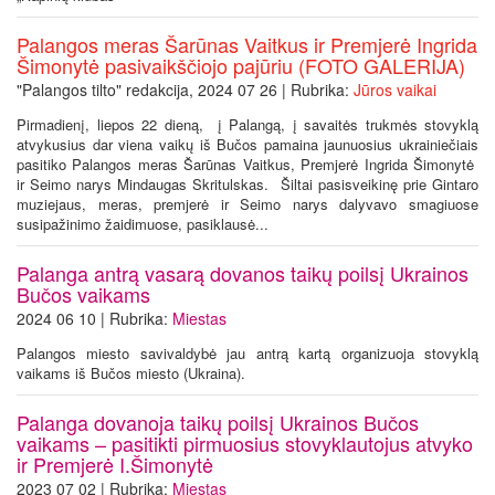
Palangos meras Šarūnas Vaitkus ir Premjerė Ingrida
Šimonytė pasivaikščiojo pajūriu (FOTO GALERIJA)
"Palangos tilto" redakcija, 2024 07 26 | Rubrika:
Jūros vaikai
Pirmadienį, liepos 22 dieną, į Palangą, į savaitės trukmės stovyklą
atvykusius dar viena vaikų iš Bučos pamaina jaunuosius ukrainiečiais
pasitiko Palangos meras Šarūnas Vaitkus, Premjerė Ingrida Šimonytė
ir Seimo narys Mindaugas Skritulskas. Šiltai pasisveikinę prie Gintaro
muziejaus, meras, premjerė ir Seimo narys dalyvavo smagiuose
susipažinimo žaidimuose, pasiklausė...
Palanga antrą vasarą dovanos taikų poilsį Ukrainos
Bučos vaikams
2024 06 10 | Rubrika:
Miestas
Palangos miesto savivaldybė jau antrą kartą organizuoja stovyklą
vaikams iš Bučos miesto (Ukraina).
Palanga dovanoja taikų poilsį Ukrainos Bučos
vaikams – pasitikti pirmuosius stovyklautojus atvyko
ir Premjerė I.Šimonytė
2023 07 02 | Rubrika:
Miestas