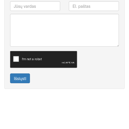
Išsiųsti