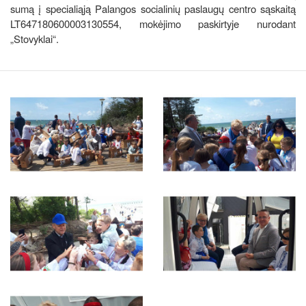
sumą į specialiąją Palangos socialinių paslaugų centro sąskaitą
LT647180600003130554, mokėjimo paskirtyje nurodant
„Stovyklai“.