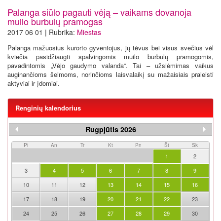
Palanga siūlo pagauti vėją – vaikams dovanoja
muilo burbulų pramogas
2017 06 01 | Rubrika:
Miestas
Palanga mažuosius kurorto gyventojus, jų tėvus bei visus svečius vėl
kviečia pasidžiaugti spalvingomis muilo burbulų pramogomis,
pavadintomis „Vėjo gaudymo valanda“. Tai – užsiėmimas vaikus
auginančioms šeimoms, norinčioms laisvalaikį su mažaisiais praleisti
aktyviai ir įdomiai.
Renginių kalendorius
Rugpjūtis 2026
Pi
An
Tr
Kt
Pn
Št
Sk
1
2
3
4
5
6
7
8
9
10
11
12
13
14
15
16
17
18
19
20
21
22
23
24
25
26
27
28
29
30