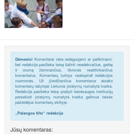
Dėmesio!
Komentarai nėra redaguojami ar patikrinami,
bet redakcija pasilieka teisę šalinti neadekvačius, garbę
ir orumą žeminančius, tikrovės neatitinkančius
komentarus. Komentarų turinys neatspindi redakcijos
nuomonės. Už įžeidžiančius komentarus atsako
komentarų rašytojai Lietuvos įstatymų numatyta tvarka.
Redakcija pasilieka teisę prašyti teisėsaugos institucijų
persekioti įstatymų numatyta tvarka galimus teisės
pažeidėjus komentarų skiltyje.
„Palangos tilto“ redakcija
Jūsų komentaras: