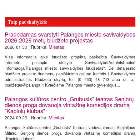
Taip pat skaitykite
Pradedamas svarstyti Palangos miesto savivaldybės
2026-2028 metų biudžeto projektas
2026 01 30 | Rubrika:
Miestas
Visa informacija apie biudžeto projektą paskelbta Savivaldybės
interneto puslapio skiltyje „Savivaldybė/Administracinė
informacija/Palangos miesto savivaldybės biudžetas“. Dėl detalesnio
biudžeto projekto duomenų paaiškinimo galima kreiptis į Savivaldybės
administracijos Biudžeto skyrių, tel. (0 460) 48 713 arba el. p.
biudžetas@palanga.lt Kviečiame Palangos miesto gyventojus...
Palangos kultūros centro „Grubusis” teatras Senjorų
dienos proga dovanoja vintažinę komedijos dramą
"Kapinių klubas"
2024 09 26 | Rubrika:
Miestas
Palangos kultūros centro „Grubusis” teatras, vadovaujamas Virginijaus
Milinio, Senjorų dienos proga dovanoja vintažinę komedijos dramą
„Kapinių klubas“