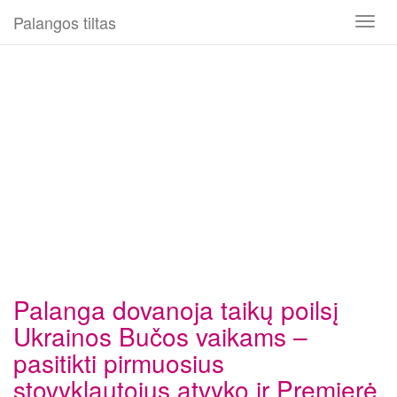
Palangos tiltas
Toggl
naviga
Palanga dovanoja taikų poilsį
Ukrainos Bučos vaikams –
pasitikti pirmuosius
stovyklautojus atvyko ir Premjerė