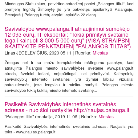
Mindaugas Skritulskas, patvirtino antradienį popiet „Palangos tiltui“, kad
premjerę Ingridą Šimonytę jis yra pakvietęs apsilankyti Palangoje.
Premjerė į Palangą turėtų atvykti lapkričio 22 dieną.
Savivaldybė www.palanga.lt atnaujinimui sumokėjo
12 093 eurų. IT ekspertai: "Tokia primityvi svetainė
tegali kainuoti 3 000-5 000 eurų" (VISĄ STRAIPSNĮ
SKAITYKITE PENKTADIENĮ "PALANGOS TILTAS")
Linas JEGELEVIČIUS, 2020 05 11 | Rubrika:
Miestas
Žmogus net ir su mažu kompiuteriniu raštingumu pasakys, kad
atnaujinta Palangos miesto savivaldybės svetainė www.palanga.lt
atrodo, švelniai tariant, neįspūdingai, net primityviai. Kaimyninių
savivaldybių interneto svetainės yra žymiai labiau vizualiai
patrauklesnės, jose lengviau ir mieliau naršyti. Palangos miesto
savivaldybė tokią kuklią miesto interneto svetainę...
Pasikeitė Savivaldybės internetinės svetainės
adresas - nuo šiol naršykite http://naujas.palanga.lt
"Palangos tilto" redakcija, 2019 11 06 | Rubrika:
Miestas
Pasikeitė Savivaldybės internetinės svetainės adresas. Naujasis yra
toks - www.naujas.palanga.lt