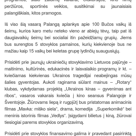
peržiūros, sportinės veiklos, susitikimai su jaunaisiais
palangiškiais, kitos pramogos.
Iš viso šią vasarą Palangą aplankys apie 100 Bučos vaikų iš
šeimų, kurios karo metu neteko vieno ar abiejų tėvų, taip pat iš
daugiavaikių šeimų bei socialiai itin pažeidžiamų grupių. Jiems
bus surengtos 5 stovyklos pamainos, kurių kiekvienoje bus ne
mažiau kaip 15 vaikų bei keletas grupę lydinčių suaugusiųjų.
Prisidėti prie jaunųjų ukrainiečių stovyklavimo Lietuvos pajūryje –
maitinimo, kultūrinės, edukacinės ir laisvalaikio programų ir kt. –
kviečiamas kiekvienas Ukrainos tragedijai neabejingas mūsų
šalies gyventojas. Aukoti raginama siūlant mainus – „Rotary“
klubas, vykdydamas projektą „Ukrainos kinas – gyvenimas ant
ribos“, vasaros vakarais kviečia į kino seansus Palangoje ir
Šventojoje. Žiūrovams liepą ir rugpjūtį bus pristatomas animacinis
filmas „Mavka: miško siela“, drama, komedija „Superkomikė“ bei
meninis istorinis filmas „Vedlys“. Įsigydami bilietus į kiną, žiūrovai
tiesiogiai parems stovyklos organizavimą.
Prisidėti prie stovyklos finansavimo galima ir pravedant pasirinktą