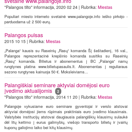
svetainė www.palangoje.info
"Palangos tilto" informacija, 2020 02 24 | Rubrika:
Miestas
Populiari miesto interneto svetainė www.palangoje.info ieško pirkėjo -
parduodama už 2 500 eurų.
Palangos pulsas
2015 10 15 | Rubrika:
Miestas
„Palanga“ kausis su Raseinių „Rasų“ komanda Šį šeštadienį, 16 val.,
Palangos reprezentacinė krepšinio komanda susitiks su Raseinių
„Rasų“ komanda. Bilietus ir abonementus į BC „Palanga“ namų
rungtynes platina www.bilietupasaulis.lt. Abonementas į reguliaraus
sezono rungtynes kainuoja 50 €. Moksleiviams...
Palangiškiai seminare aktyviai domėjosi euro
įvedimo aktualijomis
2
"Palangos tilto" informacija, 2014 11 20 | Rubrika:
Miestas
Palangoje vykusiame euro seminare gyventojai ir verslo atstovai
aktyviai domėjosi jiems rūpimais praktiniais euro įvedimo klausimais.
Valstybės institucijų atstovai daugiausia palangiškių klausimų sulaukė
dėl litų keitimo į eurus galimybių, viešojo transporto bilietų ir įvairių
kuponų galiojimo laiko bei kitų klausimų.