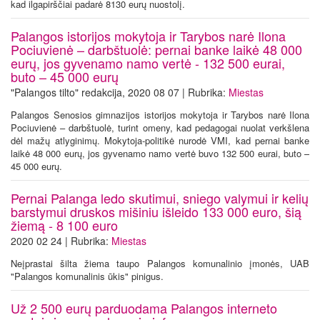
kad ilgapirščiai padarė 8130 eurų nuostolį.
Palangos istorijos mokytoja ir Tarybos narė Ilona
Pociuvienė – darbštuolė: pernai banke laikė 48 000
eurų, jos gyvenamo namo vertė - 132 500 eurai,
buto – 45 000 eurų
"Palangos tilto" redakcija, 2020 08 07 | Rubrika:
Miestas
Palangos Senosios gimnazijos istorijos mokytoja ir Tarybos narė Ilona
Pociuvienė – darbštuolė, turint omeny, kad pedagogai nuolat verkšlena
dėl mažų atlyginimų. Mokytoja-politikė nurodė VMI, kad pernai banke
laikė 48 000 eurų, jos gyvenamo namo vertė buvo 132 500 eurai, buto –
45 000 eurų.
Pernai Palanga ledo skutimui, sniego valymui ir kelių
barstymui druskos mišiniu išleido 133 000 euro, šią
žiemą - 8 100 euro
2020 02 24 | Rubrika:
Miestas
Neįprastai šilta žiema taupo Palangos komunalinio įmonės, UAB
"Palangos komunalinis ūkis" pinigus.
Už 2 500 eurų parduodama Palangos interneto