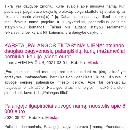
Tikrai yra daugybė žmonių, kurie svajoja apie nuosavą namą, kurį
pasistatys pagal savo svajonių projektą. Jeigu skaitote šį straipsnį, tai
tikriausiai esate vienas(-a) iš jų. Dabartiniame pasaulyje tikrai nesunku
rasti žavaus namo projektą ir jį įgyvendinti, pasamdžius patikimą
statybininkų komandą. Tačiau vis augant statybų reglamentų
reikalavimui bei kylant NT kainoms, yra daugybė dalykų...
KARŠTA „PALANGOS TILTAS“ NAUJIENA: atsirado
daugiau pagyvenusių palangiškių, kurių mažamečiai
berniukai kaulijo „vieno euro“
Linas JEGELEVIČIUS, 2021 03 01 | Rubrika:
Miestas
„Esu įsitikinusi, kad man taip pat teko susidurti su jūsų laikraštyje
aprašytais mažamečiais berniukais-chuliganiukais, kurie užpuolė ir
apvogė senjorę palangiškę miesto centre. Apie tai perskaičiau
naujausiame laikraščio „Palangos tiltas“ numeryje,“ – sakė šiandien,
pirmadienį, kovo 1 d., „Palangos tiltui“...
Palangoje ilgapirščiai apvogė namą, nuostolis apie 8
000 euro
2020 09 27 | Rubrika:
Miestas
Policijos duomenimis, Palangoje vagys įsibrovė į namą. Pranešamą,