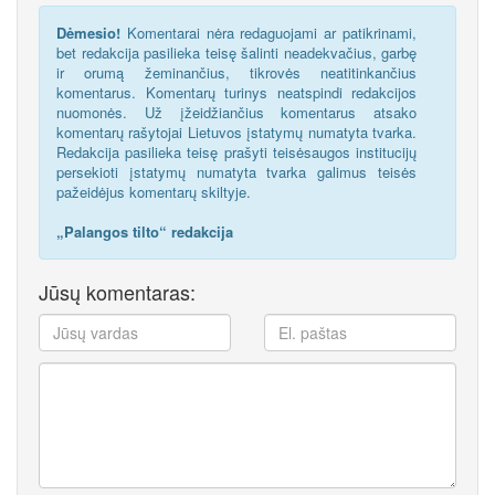
Dėmesio!
Komentarai nėra redaguojami ar patikrinami,
bet redakcija pasilieka teisę šalinti neadekvačius, garbę
ir orumą žeminančius, tikrovės neatitinkančius
komentarus. Komentarų turinys neatspindi redakcijos
nuomonės. Už įžeidžiančius komentarus atsako
komentarų rašytojai Lietuvos įstatymų numatyta tvarka.
Redakcija pasilieka teisę prašyti teisėsaugos institucijų
persekioti įstatymų numatyta tvarka galimus teisės
pažeidėjus komentarų skiltyje.
„Palangos tilto“ redakcija
Jūsų komentaras: