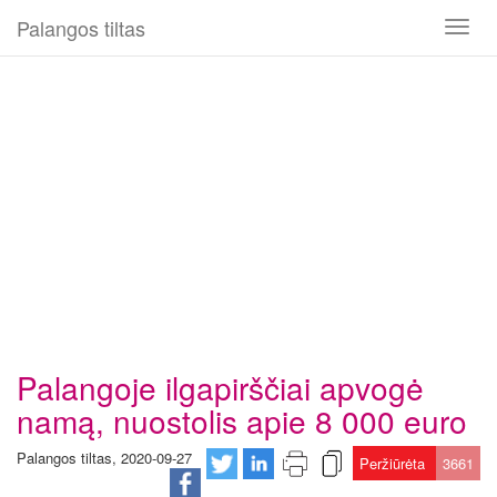
Palangos tiltas
Toggl
naviga
Palangoje ilgapirščiai apvogė
namą, nuostolis apie 8 000 euro
Palangos tiltas, 2020-09-27
Peržiūrėta
3661