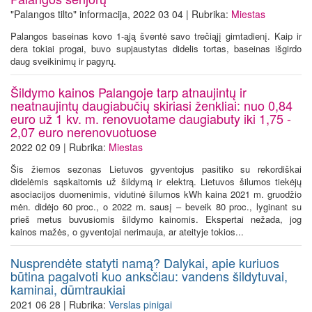
"Palangos tilto" informacija, 2022 03 04 | Rubrika:
Miestas
Palangos baseinas kovo 1-ąją šventė savo trečiąjį gimtadienį. Kaip ir
dera tokiai progai, buvo supjaustytas didelis tortas, baseinas išgirdo
daug sveikinimų ir pagyrų.
Šildymo kainos Palangoje tarp atnaujintų ir
neatnaujintų daugiabučių skiriasi ženkliai: nuo 0,84
euro už 1 kv. m. renovuotame daugiabuty iki 1,75 -
2,07 euro nerenovuotuose
2022 02 09 | Rubrika:
Miestas
Šis žiemos sezonas Lietuvos gyventojus pasitiko su rekordiškai
didelėmis sąskaitomis už šildymą ir elektrą. Lietuvos šilumos tiekėjų
asociacijos duomenimis, vidutinė šilumos kWh kaina 2021 m. gruodžio
mėn. didėjo 60 proc., o 2022 m. sausį – beveik 80 proc., lyginant su
prieš metus buvusiomis šildymo kainomis. Ekspertai nežada, jog
kainos mažės, o gyventojai nerimauja, ar ateityje tokios...
Nusprendėte statyti namą? Dalykai, apie kuriuos
būtina pagalvoti kuo anksčiau: vandens šildytuvai,
kaminai, dūmtraukiai
2021 06 28 | Rubrika:
Verslas pinigai