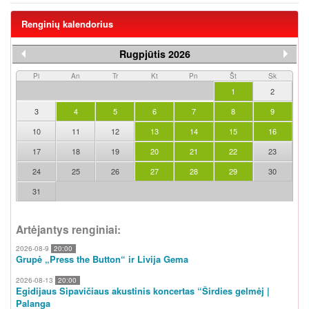
Renginių kalendorius
Rugpjūtis 2026
Pi
An
Tr
Kt
Pn
Št
Sk
1
2
3
4
5
6
7
8
9
10
11
12
13
14
15
16
17
18
19
20
21
22
23
24
25
26
27
28
29
30
31
Artėjantys renginiai:
2026-08-9
20:00
Grupė „Press the Button“ ir Livija Gema
2026-08-13
20:00
Egidijaus Sipavičiaus akustinis koncertas “Širdies gelmėj |
Palanga