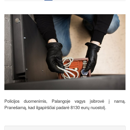
Policijos duomenimis, Palangoje vagys įsibrovė į namą.
Pranešamą, kad ilgapirščiai padarė 8130 eurų nuostolį.