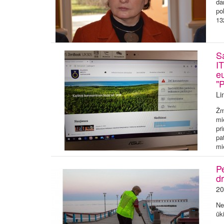
da
po
13
S
IT
e
"
Li
Žm
mi
pr
pa
mi
Pe
dr
20
Ne
ūk