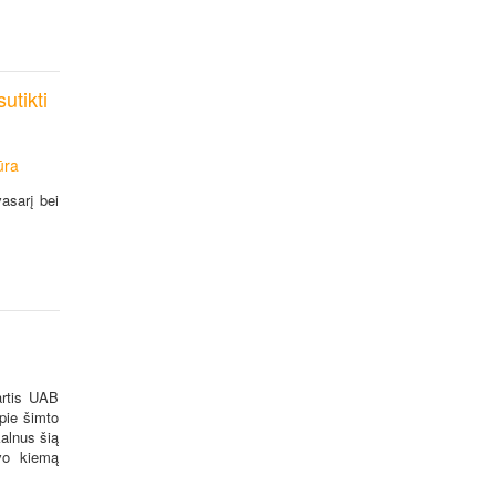
utikti
ūra
vasarį bei
.
artis UAB
pie šimto
alnus šią
vo kiemą