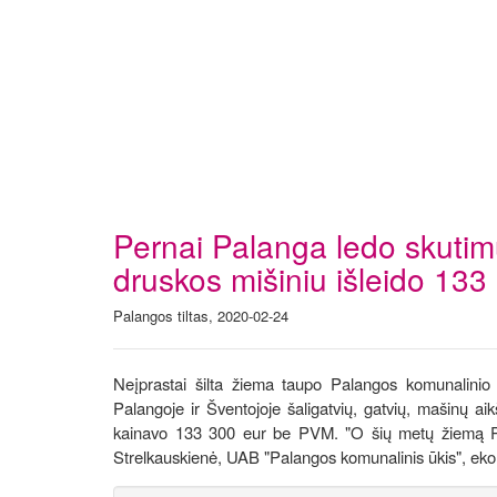
Pernai Palanga ledo skutimu
druskos mišiniu išleido 133
Palangos tiltas, 2020-02-24
Neįprastai šilta žiema taupo Palangos komunalini
Palangoje ir Šventojoje šaligatvių, gatvių, mašinų aik
kainavo 133 300 eur be PVM. "O šių metų žiemą Pal
Strelkauskienė, UAB "Palangos komunalinis ūkis", eko