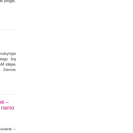
ai progai,
 mokytojai
niego šią
AM idėjas
ą, žiemos
nė –
o namo
iuvienė –