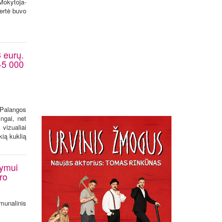
Mokytoja-
ertė buvo
 eurų.
0-5 000
 Palangos
ngai, net
vizualiai
kią kuklią
tymui
ro
munalinis