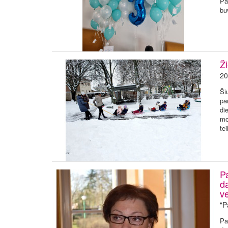
Pa
bu
Ž
20
Ši
pa
di
mo
te
Pa
d
ve
"P
Pa