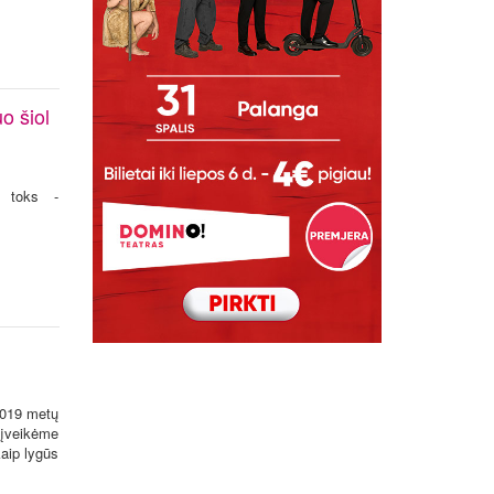
o šiol
a toks -
-2019 metų
 įveikėme
kaip lygūs