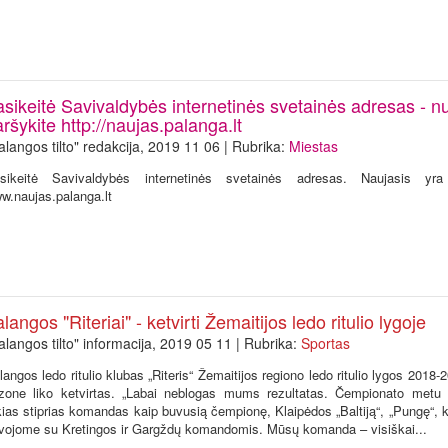
sikeitė Savivaldybės internetinės svetainės adresas - nu
ršykite http://naujas.palanga.lt
alangos tilto" redakcija, 2019 11 06 | Rubrika:
Miestas
sikeitė Savivaldybės internetinės svetainės adresas. Naujasis yr
w.naujas.palanga.lt
langos "Riteriai" - ketvirti Žemaitijos ledo ritulio lygoje
alangos tilto" informacija, 2019 05 11 | Rubrika:
Sportas
langos ledo ritulio klubas „Riteris“ Žemaitijos regiono ledo ritulio lygos 2018
zone liko ketvirtas. „Labai neblogas mums rezultatas. Čempionato metu
kias stiprias komandas kaip buvusią čempionę, Klaipėdos „Baltiją“, „Pungę“, 
vojome su Kretingos ir Gargždų komandomis. Mūsų komanda – visiškai...