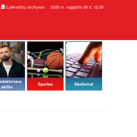
2026 m. rugpjūčio 06 d. 12:26
Laikraščių archyvas
edaktoriaus
Sportas
Skelbimai
skiltis