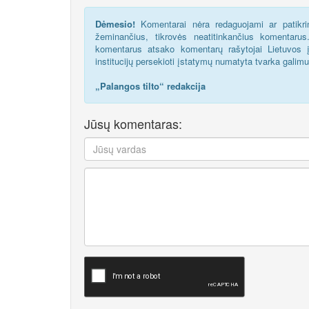
Dėmesio!
Komentarai nėra redaguojami ar patikrin
žeminančius, tikrovės neatitinkančius komentaru
komentarus atsako komentarų rašytojai Lietuvos į
institucijų persekioti įstatymų numatyta tvarka galim
„Palangos tilto“ redakcija
Jūsų komentaras: