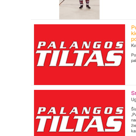
Po
ki
p
Kv
Po
pa
S
Ug
Ši
„P
na
ži
ka