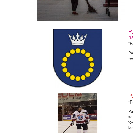
Pa
na
"P
Pa
ww
Pa
"P
Pa
se
to
ko