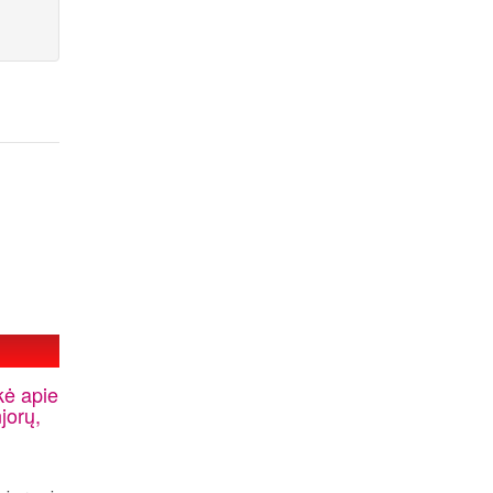
kė apie
jorų,