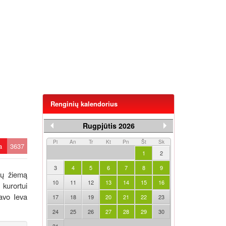
Renginių kalendorius
Rugpjūtis 2026
Pi
An
Tr
Kt
Pn
Št
Sk
ta
3637
1
2
3
4
5
6
7
8
9
tų žiemą
10
11
12
13
14
15
16
 kurortui
avo Ieva
17
18
19
20
21
22
23
24
25
26
27
28
29
30