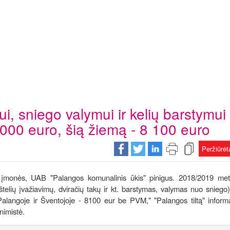
i, sniego valymui ir kelių barstymui
 000 euro, šią žiemą - 8 100 euro
Peržiūrė
o įmonės, UAB "Palangos komunalinis ūkis" pinigus. 2018/2019 me
štelių įvažiavimų, dviračių takų ir kt. barstymas, valymas nuo sniego)
angoje ir Šventojoje - 8100 eur be PVM," "Palangos tiltą" inform
nimistė.