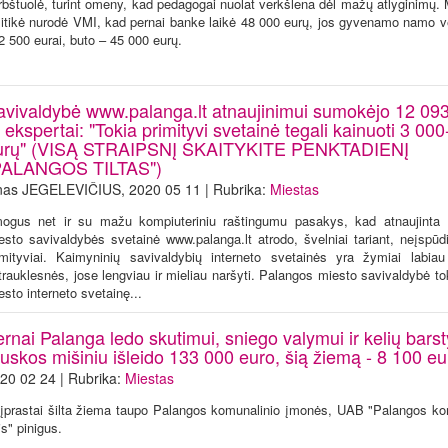
rbštuolė, turint omeny, kad pedagogai nuolat verkšlena dėl mažų atlyginimų. 
litikė nurodė VMI, kad pernai banke laikė 48 000 eurų, jos gyvenamo namo v
2 500 eurai, buto – 45 000 eurų.
avivaldybė www.palanga.lt atnaujinimui sumokėjo 12 093
 ekspertai: "Tokia primityvi svetainė tegali kainuoti 3 00
urų" (VISĄ STRAIPSNĮ SKAITYKITE PENKTADIENĮ
PALANGOS TILTAS")
nas JEGELEVIČIUS, 2020 05 11 | Rubrika:
Miestas
ogus net ir su mažu kompiuteriniu raštingumu pasakys, kad atnaujinta
esto savivaldybės svetainė www.palanga.lt atrodo, švelniai tariant, neįspūdi
imityviai. Kaimyninių savivaldybių interneto svetainės yra žymiai labiau 
trauklesnės, jose lengviau ir mieliau naršyti. Palangos miesto savivaldybė to
esto interneto svetainę...
rnai Palanga ledo skutimui, sniego valymui ir kelių bars
uskos mišiniu išleido 133 000 euro, šią žiemą - 8 100 eu
20 02 24 | Rubrika:
Miestas
įprastai šilta žiema taupo Palangos komunalinio įmonės, UAB "Palangos ko
is" pinigus.