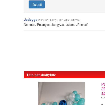
Išsiųsti
Jadvyga
2020-02-26 07:04 (IP: 78.60.68.246)
Nematau Palangos tilto gyvai. Liūdna. /Prienai/
Taip pat skaitykite
Pa
29
a
"P