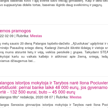
langos baseinas kovo 1-ąją šventė savo trečiąjį gimtadienį. Kaip ir dera toki
vo supjaustytas didelis tortas, baseinas išgirdo daug sveikinimų ir pagyrų.
iemos pramogos
22 02 09 | Rubrika:
Miestas
ų metų sausio 20 dieną Palangos lopšelio-darželio ,,Ąžuoliukas“ ugdytiniai ir
minėjo Pasaulinę sniego dieną. Kadangi žiemužė iškrėtė išdaigą ir vietoje s
eną mums atsiuntė lietų ir vėją, veiklos persikėlė į grupes. Taikydami STE
kytojai kartu su vaikais kalbėjo ir aiškinosi apie žiemą, sniegą, led
ikiamus džiaugsmus bei...
langos istorijos mokytoja ir Tarybos narė Ilona Pociuvie
arbštuolė: pernai banke laikė 48 000 eurų, jos gyvenam
rtė - 132 500 eurai, buto – 45 000 eurų
alangos tilto" redakcija, 2020 08 07 | Rubrika:
Miestas
langos Senosios gimnazijos istorijos mokytoja ir Tarybos narė Ilona Poc