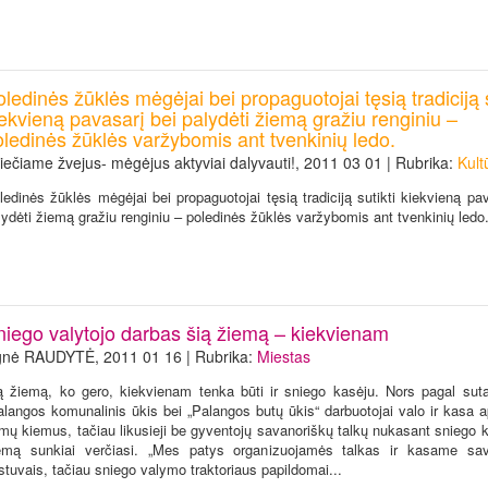
ledinės žūklės mėgėjai bei propaguotojai tęsią tradiciją s
ekvieną pavasarį bei palydėti žiemą gražiu renginiu –
oledinės žūklės varžybomis ant tvenkinių ledo.
iečiame žvejus- mėgėjus aktyviai dalyvauti!, 2011 03 01 | Rubrika:
Kult
ledinės žūklės mėgėjai bei propaguotojai tęsią tradiciją sutikti kiekvieną pa
lydėti žiemą gražiu renginiu – poledinės žūklės varžybomis ant tvenkinių ledo
niego valytojo darbas šią žiemą – kiekvienam
nė RAUDYTĖ, 2011 01 16 | Rubrika:
Miestas
ą žiemą, ko gero, kiekvienam tenka būti ir sniego kasėju. Nors pagal sut
alangos komunalinis ūkis bei „Palangos butų ūkis“ darbuotojai valo ir kasa a
mų kiemus, tačiau likusieji be gyventojų savanoriškų talkų nukasant sniego k
emą sunkiai verčiasi. „Mes patys organizuojamės talkas ir kasame sa
stuvais, tačiau sniego valymo traktoriaus papildomai...