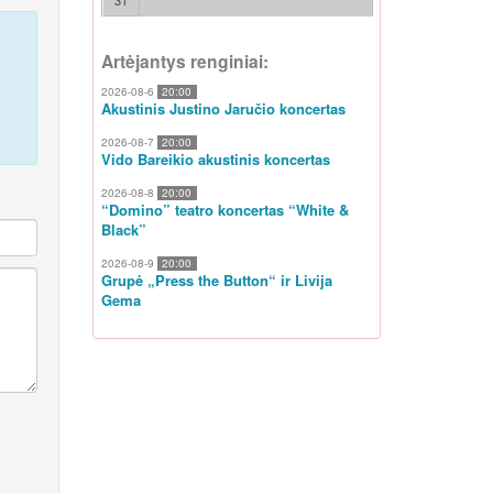
31
Artėjantys renginiai:
2026-08-6
20:00
Akustinis Justino Jaručio koncertas
2026-08-7
20:00
Vido Bareikio akustinis koncertas
2026-08-8
20:00
“Domino” teatro koncertas “White &
Black”
2026-08-9
20:00
Grupė „Press the Button“ ir Livija
Gema