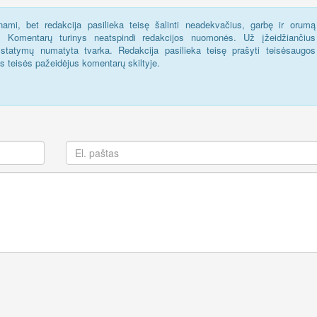
ami, bet redakcija pasilieka teisę šalinti neadekvačius, garbę ir orumą
s. Komentarų turinys neatspindi redakcijos nuomonės. Už įžeidžiančius
statymų numatyta tvarka. Redakcija pasilieka teisę prašyti teisėsaugos
us teisės pažeidėjus komentarų skiltyje.