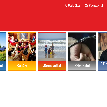
Paieška
Kontaktai
PT r
ai
Kultūra
Jūros vaikai
Kriminalai