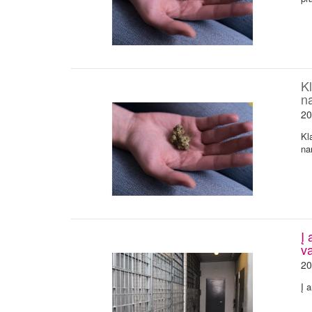
K
n
20
Kl
na
Į 
va
20
Į 