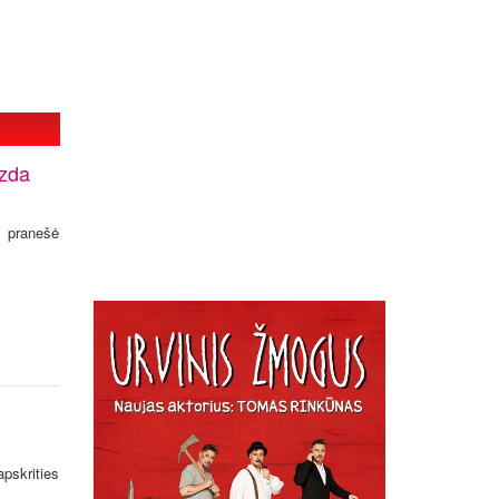
azda
, pranešė
skrities