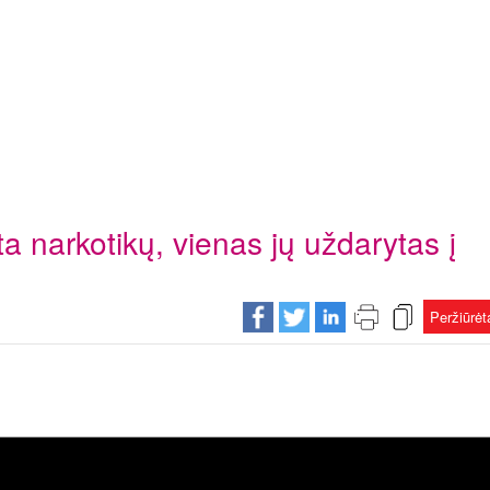
a narkotikų, vienas jų uždarytas į
Peržiūrė