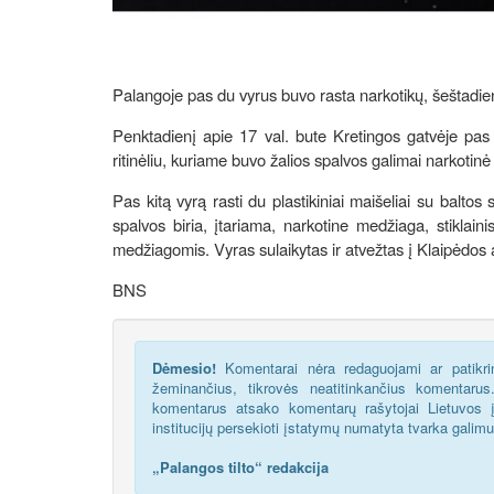
Palangoje pas du vyrus buvo rasta narkotikų, šeštadien
Penktadienį apie 17 val. bute Kretingos gatvėje pas 
ritinėliu, kuriame buvo žalios spalvos galimai narkotin
Pas kitą vyrą rasti du plastikiniai maišeliai su baltos
spalvos biria, įtariama, narkotine medžiaga, stiklain
medžiagomis. Vyras sulaikytas ir atvežtas į Klaipėdos 
BNS
Dėmesio!
Komentarai nėra redaguojami ar patikrin
žeminančius, tikrovės neatitinkančius komentaru
komentarus atsako komentarų rašytojai Lietuvos į
institucijų persekioti įstatymų numatyta tvarka galim
„Palangos tilto“ redakcija