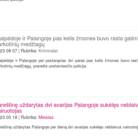
laipėdoje ir Palangoje pas kelis žmones buvo rasta galim
arkotinių medžiagų
23 08 07 | Rubrika:
Kriminalai
aipėdoje ir Palangoje per pastarąsias dvi paras pas kelis žmones buvo rast
rkotinių medžiagų, pranešė uostamiesčio policija.
areštinę uždarytas dvi avarijas Palangoje sukėlęs neblai
iruotojas
23 05 18 | Rubrika:
Miestas
areštinę uždarytas Palangoje per dieną dvi avarijas sukėlęs neblaivus vairuoto