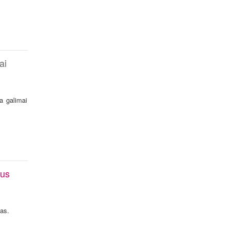
ai
a galimai
vus
jas.