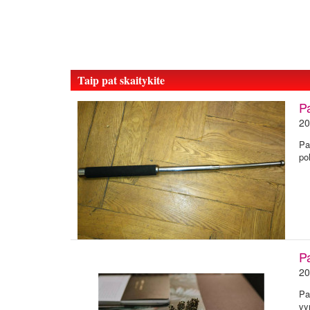
Taip pat skaitykite
P
20
Pa
pol
P
20
Pa
vy