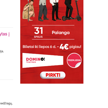
tas į
ja.
medžiagų,