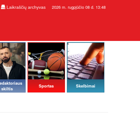
2026 m. rugpjūčio 08 d. 13:48
Laikraščių archyvas
edaktoriaus
Sportas
Skelbimai
skiltis