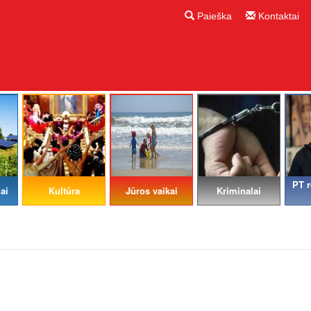
Paieška
Kontaktai
PT r
ai
Kultūra
Jūros vaikai
Kriminalai