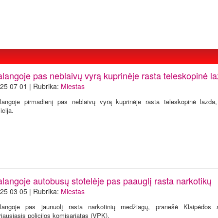
alangoje pas neblaivų vyrą kuprinėje rasta teleskopinė l
25 07 01 | Rubrika:
Miestas
langoje pirmadienį pas neblaivų vyrą kuprinėje rasta teleskopinė lazda
icija.
alangoje autobusų stotelėje pas paauglį rasta narkotikų
25 03 05 | Rubrika:
Miestas
langoje pas jaunuolį rasta narkotinių medžiagų, pranešė Klaipėdos ap
riausiasis policijos komisariatas (VPK).