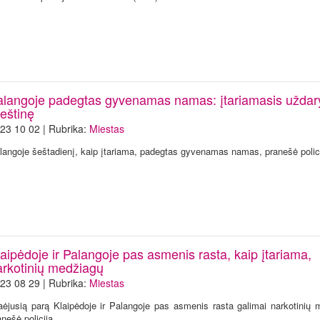
alangoje padegtas gyvenamas namas: įtariamasis uždary
eštinę
23 10 02 | Rubrika:
Miestas
langoje šeštadienį, kaip įtariama, padegtas gyvenamas namas, pranešė polici
aipėdoje ir Palangoje pas asmenis rasta, kaip įtariama,
arkotinių medžiagų
23 08 29 | Rubrika:
Miestas
aėjusią parą Klaipėdoje ir Palangoje pas asmenis rasta galimai narkotinių 
anešė policija.