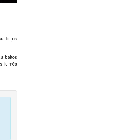
u folijos
su baltos
ės kilmės