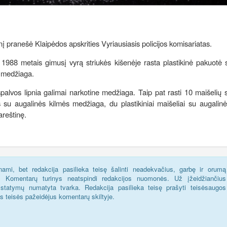
į pranešė Klaipėdos apskrities Vyriausiasis policijos komisariatas.
1988 metais gimusį vyrą striukės kišenėje rasta plastikinė pakuotė s
ė medžiaga.
 spalvos lipnia galimai narkotine medžiaga. Taip pat rasti 10 maišelių 
is su augalinės kilmės medžiaga, du plastikiniai maišeliai su augalin
areštinę.
ami, bet redakcija pasilieka teisę šalinti neadekvačius, garbę ir orumą
s. Komentarų turinys neatspindi redakcijos nuomonės. Už įžeidžiančius
statymų numatyta tvarka. Redakcija pasilieka teisę prašyti teisėsaugos
us teisės pažeidėjus komentarų skiltyje.