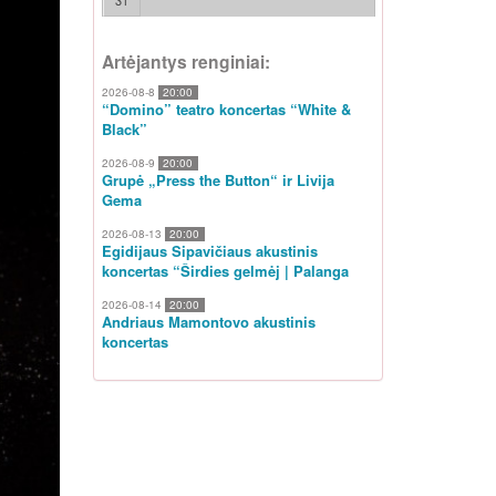
31
Artėjantys renginiai:
2026-08-8
20:00
“Domino” teatro koncertas “White &
Black”
2026-08-9
20:00
Grupė „Press the Button“ ir Livija
Gema
2026-08-13
20:00
Egidijaus Sipavičiaus akustinis
koncertas “Širdies gelmėj | Palanga
2026-08-14
20:00
Andriaus Mamontovo akustinis
koncertas