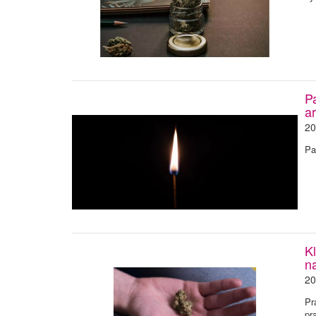
P
ar
20
Pa
Kl
n
20
Pr
pr