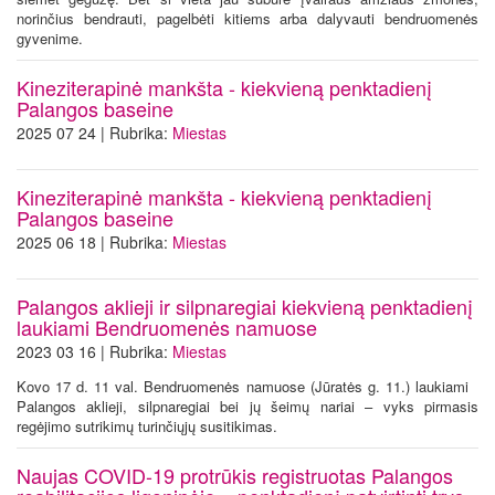
norinčius bendrauti, pagelbėti kitiems arba dalyvauti bendruomenės
gyvenime.
Kineziterapinė mankšta - kiekvieną penktadienį
Palangos baseine
2025 07 24 | Rubrika:
Miestas
Kineziterapinė mankšta - kiekvieną penktadienį
Palangos baseine
2025 06 18 | Rubrika:
Miestas
Palangos aklieji ir silpnaregiai kiekvieną penktadienį
laukiami Bendruomenės namuose
2023 03 16 | Rubrika:
Miestas
Kovo 17 d. 11 val. Bendruomenės namuose (Jūratės g. 11.) laukiami
Palangos aklieji, silpnaregiai bei jų šeimų nariai – vyks pirmasis
regėjimo sutrikimų turinčiųjų susitikimas.
Naujas COVID-19 protrūkis registruotas Palangos