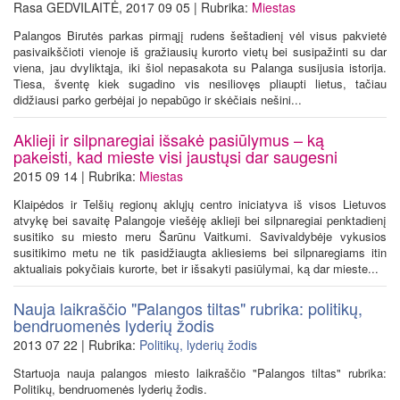
Rasa GEDVILAITĖ, 2017 09 05 | Rubrika:
Miestas
Palangos Birutės parkas pirmąjį rudens šeštadienį vėl visus pakvietė
pasivaikščioti vienoje iš gražiausių kurorto vietų bei susipažinti su dar
viena, jau dvyliktąja, iki šiol nepasakota su Palanga susijusia istorija.
Tiesa, šventę kiek sugadino vis nesiliovęs pliaupti lietus, tačiau
didžiausi parko gerbėjai jo nepabūgo ir skėčiais nešini...
Aklieji ir silpnaregiai išsakė pasiūlymus – ką
pakeisti, kad mieste visi jaustųsi dar saugesni
2015 09 14 | Rubrika:
Miestas
Klaipėdos ir Telšių regionų aklųjų centro iniciatyva iš visos Lietuvos
atvykę bei savaitę Palangoje viešėję aklieji bei silpnaregiai penktadienį
susitiko su miesto meru Šarūnu Vaitkumi. Savivaldybėje vykusios
susitikimo metu ne tik pasidžiaugta akliesiems bei silpnaregiams itin
aktualiais pokyčiais kurorte, bet ir išsakyti pasiūlymai, ką dar mieste...
Nauja laikraščio "Palangos tiltas" rubrika: politikų,
bendruomenės lyderių žodis
2013 07 22 | Rubrika:
Politikų, lyderių žodis
Startuoja nauja palangos miesto laikraščio "Palangos tiltas" rubrika:
Politikų, bendruomenės lyderių žodis.