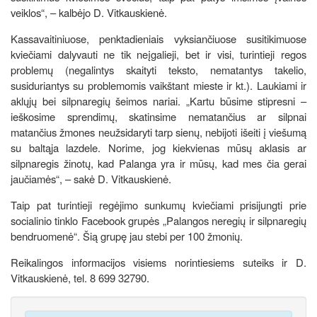
veiklos“, –­ kalbėjo D. Vitkauskienė.
Kassavaitiniuose, penktadieniais vyksiančiuose susitikimuose
kviečiami dalyvauti ne tik neįgalieji, bet ir visi, turintieji regos
problemų (negalintys skaityti teksto, nematantys takelio,
susiduriantys su problemomis vaikštant mieste ir kt.). Laukiami ir
aklųjų bei silpnaregių šeimos nariai. „Kartu būsime stipresni –
ieškosime sprendimų, skatinsime nematančius ar silpnai
matančius žmones neužsidaryti tarp sienų, nebijoti išeiti į viešumą
su baltąja lazdele. Norime, jog kiekvienas mūsų aklasis ar
silpnaregis žinotų, kad Palanga yra ir mūsų, kad mes čia gerai
jaučiamės“, – sakė D. Vitkauskienė.
Taip pat turintieji regėjimo sunkumų kviečiami prisijungti prie
socialinio tinklo Facebook grupės „Palangos neregių ir silpnaregių
bendruomenė“. Šią grupę jau stebi per 100 žmonių.
Reikalingos informacijos visiems norintiesiems suteiks ir D.
Vitkauskienė, tel. 8 699 32790.