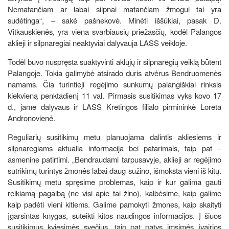
Nematančiam ar labai silpnai matančiam žmogui tai yra
sudėtinga“, – sakė pašnekovė. Minėti iššūkiai, pasak D.
Vitkauskienės, yra viena svarbiausių priežasčių, kodėl Palangos
aklieji ir silpnaregiai neaktyviai dalyvauja LASS veikloje.
Todėl buvo nuspręsta suaktyvinti aklųjų ir silpnaregių veiklą būtent
Palangoje. Tokia galimybė atsirado duris atvėrus Bendruomenės
namams. Čia turintieji regėjimo sunkumų palangiškiai rinksis
kiekvieną penktadienį 11 val. Pirmasis susitikimas vyks kovo 17
d., jame dalyvaus ir LASS Kretingos filialo pirmininkė Loreta
Andronovienė.
Reguliarių susitikimų metu planuojama dalintis akliesiems ir
silpnaregiams aktualia informacija bei patarimais, taip pat –
asmenine patirtimi. „Bendraudami tarpusavyje, aklieji ar regėjimo
sutrikimų turintys žmonės labai daug sužino, išmoksta vieni iš kitų.
Susitikimų metu spręsime problemas, kaip ir kur galima gauti
reikiamą pagalbą (ne visi apie tai žino), kalbėsime, kaip galime
kaip padėti vieni kitiems. Galime pamokyti žmones, kaip skaityti
įgarsintas knygas, suteikti kitos naudingos informacijos. Į šiuos
susitikimus kviesimės svečius, taip pat patys imsimės įvairios