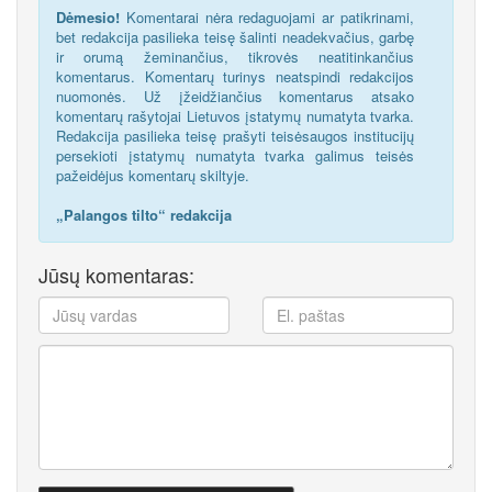
Dėmesio!
Komentarai nėra redaguojami ar patikrinami,
bet redakcija pasilieka teisę šalinti neadekvačius, garbę
ir orumą žeminančius, tikrovės neatitinkančius
komentarus. Komentarų turinys neatspindi redakcijos
nuomonės. Už įžeidžiančius komentarus atsako
komentarų rašytojai Lietuvos įstatymų numatyta tvarka.
Redakcija pasilieka teisę prašyti teisėsaugos institucijų
persekioti įstatymų numatyta tvarka galimus teisės
pažeidėjus komentarų skiltyje.
„Palangos tilto“ redakcija
Jūsų komentaras: