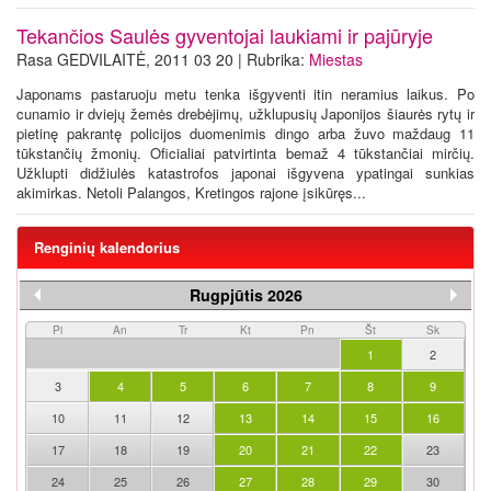
Tekančios Saulės gyventojai laukiami ir pajūryje
Rasa GEDVILAITĖ, 2011 03 20 | Rubrika:
Miestas
Japonams pastaruoju metu tenka išgyventi itin neramius laikus. Po
cunamio ir dviejų žemės drebėjimų, užklupusių Japonijos šiaurės rytų ir
pietinę pakrantę policijos duomenimis dingo arba žuvo maždaug 11
tūkstančių žmonių. Oficialiai patvirtinta bemaž 4 tūkstančiai mirčių.
Užklupti didžiulės katastrofos japonai išgyvena ypatingai sunkias
akimirkas. Netoli Palangos, Kretingos rajone įsikūręs...
Renginių kalendorius
Rugpjūtis 2026
Pi
An
Tr
Kt
Pn
Št
Sk
1
2
3
4
5
6
7
8
9
10
11
12
13
14
15
16
17
18
19
20
21
22
23
24
25
26
27
28
29
30