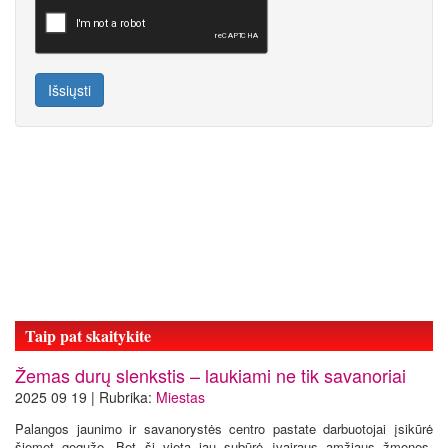
Išsiųsti
Taip pat skaitykite
​Žemas durų slenkstis – laukiami ne tik savanoriai
2025 09 19 | Rubrika:
Miestas
Palangos jaunimo ir savanorystės centro pastate darbuotojai įsikūrė
šiemet gegužę. Bet ši vieta jau subūrė įvairaus amžiaus žmones,