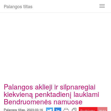
Palangos tiltas
Toggl
naviga
Palangos aklieji ir silpnaregiai
kiekvieną penktadienį laukiami
Bendruomenės namuose
Palangos tiltas, 2023-03-16
Peržiūrėta
2944