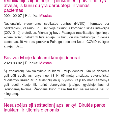
reabilitacijos ligoninėje – penktadienį patvirtinti trys
atvejai, iš kurių du yra darbuotojai ir vienas
pacientas
2021 02 07 | Rubrika:
Miestas
Nacionalinis visuomenės sveikatos centras (NVSC) informavo per
penktadienį, vasario 5 d., Lietuvoje fiksuotus koronavirusinės infekcijos
(COVID-19) protrūkius. Vienas jų buvo Palangos reabilitacijos ligoninėje
– penktadienį patvirtinti trys atvejai, iš kurių du yra darbuotojai ir vienas
pacientas. Iš viso su protrūkiu Palangoje siejami keturi COVID-19 ligos
atvejai. Dar...
Savivaldybėje laukiami kraujo donorai
2020 03 02 | Rubrika:
Miestas
Šį trečiadienį Savivaldybėje laukiami kraujo donorai. Kraujo donorais
gali būti sveiki asmenys nuo 18 iki 65 metų amžiaus, savanoriškai
duodantys kraujo ar jo sudėtinių dalių. Vyresni kaip 65 metų asmenys
gali duoti kraujo tik turint donorystės įstaigos gydytojo kasmet
išduodamą leidimą. Žmogaus kūno masė turi būti ne mažesnė nei 50
kilogramų.
Nesuspėjusieji šeštadienį apsilankyti Birutės parke
laukiami ir kitomis dienomis