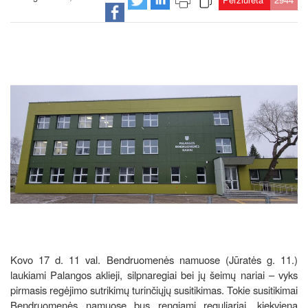
Kovo 17 d. 11 val. Bendruomenės namuose (Jūratės g. 11.)
laukiami
Palangos aklieji, silpnaregiai bei jų šeimų nariai – vyks
pirmasis regėjimo sutrikimų turinčiųjų susitikimas. Tokie susitikimai
Bendruomenės namuose bus rengiami reguliariai, kiekvieną