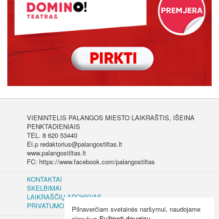
VIENINTELIS PALANGOS MIESTO LAIKRAŠTIS, IŠEINA
PENKTADIENIAIS
TEL. 8 620 53440
El.p redaktorius@palangostiltas.lt
www.palangostiltas.lt
FC: https://www.facebook.com/palangostiltas
KONTAKTAI
SKELBIMAI
LAIKRAŠČIŲ ARCHYVAS
PRIVATUMO IR SLAPUKŲ POLITIKA
Pilnaverčiam svetainės naršymui, naudojame
Sužinoti daugiau
slapukus.