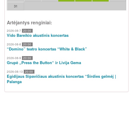
31
Artėjantys renginiai:
2026-08-7
20:00
Vido Bareikio akustinis koncertas
2026-08-8
20:00
“Domino” teatro koncertas “White & Black”
2026-08-9
20:00
Grupė „Press the Button“ ir Livija Gema
2026-08-13
20:00
Egidijaus Sipavičiaus akustinis koncertas “Širdies gelmėj |
Palanga