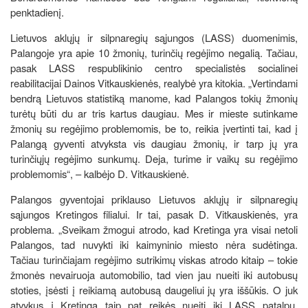
penktadienį.
Lietuvos aklųjų ir silpnaregių sąjungos (LASS) duomenimis,
Palangoje yra apie 10 žmonių, turinčių regėjimo negalią. Tačiau,
pasak LASS respublikinio centro specialistės socialinei
reabilitacijai Dainos Vitkauskienės, realybė yra kitokia. „Vertindami
bendrą Lietuvos statistiką manome, kad Palangos tokių žmonių
turėtų būti du ar tris kartus daugiau. Mes ir mieste sutinkame
žmonių su regėjimo problemomis, be to, reikia įvertinti tai, kad į
Palangą gyventi atvyksta vis daugiau žmonių, ir tarp jų yra
turinčiųjų regėjimo sunkumų. Deja, turime ir vaikų su regėjimo
problemomis“, – kalbėjo D. Vitkauskienė.
Palangos gyventojai priklauso Lietuvos aklųjų ir silpnaregių
sąjungos Kretingos filialui. Ir tai, pasak D. Vitkauskienės, yra
problema. „Sveikam žmogui atrodo, kad Kretinga yra visai netoli
Palangos, tad nuvykti iki kaimyninio miesto nėra sudėtinga.
Tačiau turinčiajam regėjimo sutrikimų viskas atrodo kitaip – tokie
žmonės nevairuoja automobilio, tad vien jau nueiti iki autobusų
stoties, įsėsti į reikiamą autobusą daugeliui jų yra iššūkis. O juk
atvykus į Kretingą taip pat reikės nueiti iki LASS patalpų.