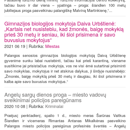
tačiau buvo ir dar viena – ypatinga – proga: šiandien 100 metų
jubiliejaus proga pasveikinau palangiškę Malviną Martinkienę,“...
Gimnazijos biologijos mokytoja Daiva Urbštienė:
„Kartais net nusistebiu, kad žmonės, baigę mokyklą
prieš 30 metų ir seniau, iki šiol prisimena ir savo
buvusius mokytojus“
2021 06 19 | Rubrika:
Miestas
Palangos senosios gimnazijos biologijos mokytoją Daivą Urbštienę
gyvenime sunku labai nustebinti, tačiau kai prieš karantiną, viename
susitikime jai prisistačius mokytoja, vos ne visi ėmė sutartinai prisiminti
savo mokyklas, mokytojus ir net atskirus dalykus, ji širdyje nusistebėjo:
„Žmonės, baigę mokyklą prieš 30 metų ir daugiau, iki šiol prisimena ir
kalba apie savo buvusius mokytojus.“
Angelų sargų dienos proga – miesto vadovų
sveikinimai policijos pareigūnams
2020 10 08 | Rubrika:
Kriminalai
Praėjusį penktadienį, spalio 1 d., miesto meras Šarūnas Vaitkus
Šiandien ir vicemeras Rimantas Antanas Mikalkėnas pasveikino
Palangos miesto policijos pareigūnus profesinės šventės – Angelų