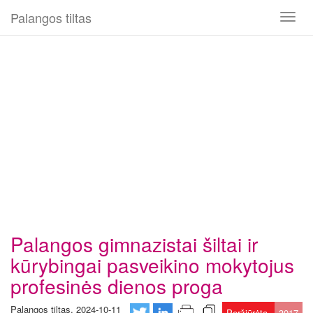
Palangos tiltas
Toggl
naviga
Palangos gimnazistai šiltai ir
kūrybingai pasveikino mokytojus
profesinės dienos proga
Palangos tiltas, 2024-10-11
Peržiūrėta
3017