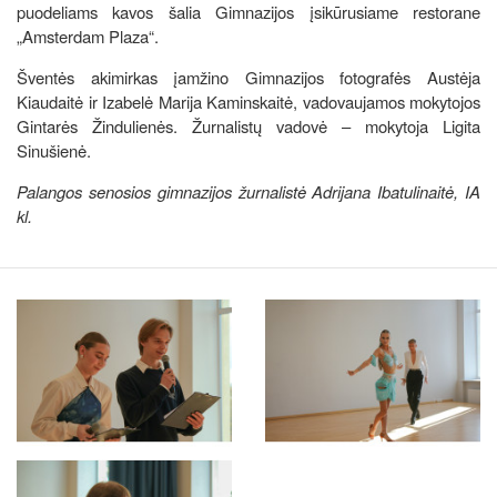
puodeliams kavos šalia Gimnazijos įsikūrusiame restorane
„Amsterdam Plaza“.
Šventės akimirkas įamžino Gimnazijos fotografės Austėja
Kiaudaitė ir Izabelė Marija Kaminskaitė, vadovaujamos mokytojos
Gintarės Žindulienės. Žurnalistų vadovė – mokytoja Ligita
Sinušienė.
Palangos senosios gimnazijos žurnalistė Adrijana Ibatulinaitė, IA
kl.