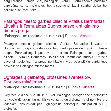
sargų dienos – proga. Visų palangiškių vardu kurorto vadovai padėkojo
pareigūnams, už nelengvą, bet visuomenei labai svarbų darbą bei
palinkėjo sėkmės tieks...
Palangos miesto garbės piliečiai Vitalius Bernardas
Litvaitis ir Romualdas Budrys pasveikinti gimimo
dienos proga
"Palangos tilto" redakcija, 2019 07 26 | Rubrika:
Miestas
Palangos miesto garbės piliečiai Vitalius Bernardas Litvaitis ir
Romualdas Budrys kurorto gyventojų vardu pasveikinti gimimo dienos
proga. Penktadienį, liepos 26 d., net du Palangos miesto garbės
piliečiai – Vitalius Bernardas Litvaitis bei Romualdas Budrys – minėjo
savo gimtadienius. Ta proga penktadienį visų palangiškių vardu juos
pasveikino Palangos miesto meras...
Ugniagesių gelbėtojų profesinės šventės Šv.
Florijono minėjimas
"Palangos tilto" informacija, 2019 04 27 | Rubrika:
Miestas
Gegužės 2 dieną nuo 10 iki 15 val. Palangos priešgaisrinėje gelbėjimo
tarnyboje (Druskininkų g. 13) vyks atvirų durų diena ir visi norintys yra
kviečiami apsilankyti pas ugniagesius gelbėtojus, susipažinti su jų
profesija.