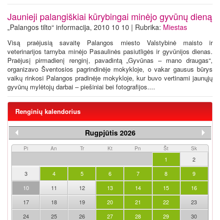
Jaunieji palangiškiai kūrybingai minėjo gyvūnų dieną
„Palangos tilto“ informacija, 2010 10 10 | Rubrika:
Miestas
Visą praėjusią savaitę Palangos miesto Valstybinė maisto ir
veterinarijos tarnyba minėjo Pasaulinės pasiutligės ir gyvūnijos dienas.
Praėjusį pirmadienį renginį, pavadintą „Gyvūnas – mano draugas“,
organizavo Šventosios pagrindinėje mokykloje, o vakar gausus būrys
vaikų rinkosi Palangos pradinėje mokykloje, kur buvo vertinami jaunųjų
gyvūnų mylėtojų darbai – piešiniai bei fotografijos....
Renginių kalendorius
Rugpjūtis 2026
Pi
An
Tr
Kt
Pn
Št
Sk
1
2
3
4
5
6
7
8
9
10
11
12
13
14
15
16
17
18
19
20
21
22
23
24
25
26
27
28
29
30