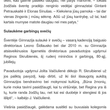
tikėti, kad galime pasiekti daugiau, nei patys manome, – tokiais
žodžiais šventę pradėjo renginio vedėjai gimnazistai Gintarė
Petrauskaitė ir Elonas Sinušas. – Kiekviena jūsų pamoka – tai dar
vienas žingsnis į mūsų sėkmę. Ačiū už jūsų kantrybę, už tai, kad
kartais mumyse matote daugiau nei mes patys.ׅ“
Sulaukėme garbingų svečių
Šventėje Gimnazija sulaukė ir svečių – vasarą kadenciją baigusio
direktoriaus Leono Šidlausko bei dar 2010 m. su Gimnazija
atsisveikinusios ilgametės direktoriaus pavaduotojos ugdymui
Reginos Skruibienės, šį rudenį mininčios ir garbingą, 80-ąjį,
jubiliejų.
Pavaduotoja ugdymui Jolita Vaičiulienė dėkojo R. Skruibienei už
jos paliktą pavyzdį, kaip dirbti, už iki šiol išsaugotą aukštą
Gimnazijos bendravimo bei mokymosi kultūrą. „Būna žmonių,
kurie moka tavimi pasidžiaugti, kai tu viršūnėje, bet Regina yra iš
tų, kurie randa žodžių tau, net kai esi duobėje ir stengiesi iš jos
išlipti“, – kalbėjo J. Vaičiulienė.
Viešnia pasidžiaugė, galėdama susitikti su buvusiais kolegomis