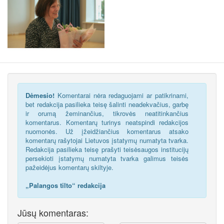
Dėmesio!
Komentarai nėra redaguojami ar patikrinami,
bet redakcija pasilieka teisę šalinti neadekvačius, garbę
ir orumą žeminančius, tikrovės neatitinkančius
komentarus. Komentarų turinys neatspindi redakcijos
nuomonės. Už įžeidžiančius komentarus atsako
komentarų rašytojai Lietuvos įstatymų numatyta tvarka.
Redakcija pasilieka teisę prašyti teisėsaugos institucijų
persekioti įstatymų numatyta tvarka galimus teisės
pažeidėjus komentarų skiltyje.
„Palangos tilto“ redakcija
Jūsų komentaras: