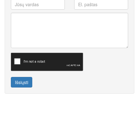
Išsiųsti