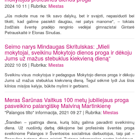
2024 10 11 | Rubrika:
Miestas
„Jūs mokote mus ne tik savo dalykų, bet ir svajoti, nepasiduoti bei
tikėti, kad galime pasiekti daugiau, nei patys manome", – tokiais
žodžiais šventę pradėjo renginio vedėjai gimnazistai Gintarė
Petrauskaitė ir Elonas Sinušas.
Seimo narys Mindaugas Skritulskas: „Mieli
mokytojai, sveikinu Mokytojo dienos proga ir dėkoju
Jums už mažus stebuklus kiekvieną dieną“
2022 10 05 | Rubrika:
Miestas
Sveikinu visus mokytojus ir pedagogus Mokytojo dienos proga ir dėkoju
Jums už mažus stebuklus kiekvieną dieną. Tegul sėkmė lydi Jus šios
kilnios misijos kelyje, būkite mylimi ir gerbiami.
Meras Šarūnas Vaitkus 100 metų jubiliejaus proga
pasveikino palangiškę Malviną Martinkienę
"Palangos tilto" informacija, 2021 09 27 | Rubrika:
Miestas
„Šiandien – ypatinga diena, kurią būtų galima pavadinti sveikinimų
diena. Už nuoširdų darbą dėkojome bei profesinės šventės proga
sveikinome Palangos ir Šventosios socialinius darbuotojus, taip pat –
Pasaulinę turizmo dieną minintį Turizmo informacijos centro kolektyvą,