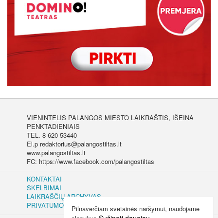
VIENINTELIS PALANGOS MIESTO LAIKRAŠTIS, IŠEINA
PENKTADIENIAIS
TEL. 8 620 53440
El.p redaktorius@palangostiltas.lt
www.palangostiltas.lt
FC: https://www.facebook.com/palangostiltas
KONTAKTAI
SKELBIMAI
LAIKRAŠČIŲ ARCHYVAS
PRIVATUMO IR SLAPUKŲ POLITIKA
Pilnaverčiam svetainės naršymui, naudojame