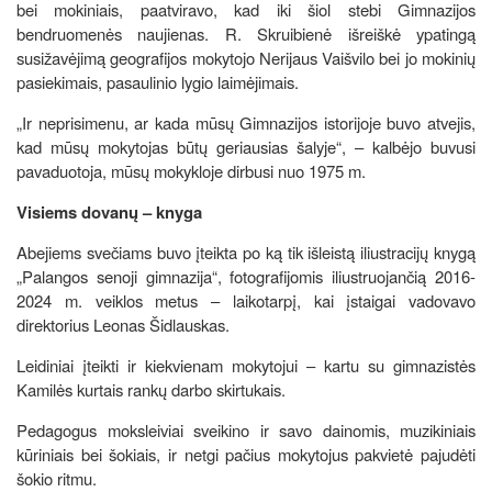
bei mokiniais, paatviravo, kad iki šiol stebi Gimnazijos
bendruomenės naujienas. R. Skruibienė išreiškė ypatingą
susižavėjimą geografijos mokytojo Nerijaus Vaišvilo bei jo mokinių
pasiekimais, pasaulinio lygio laimėjimais.
„Ir neprisimenu, ar kada mūsų Gimnazijos istorijoje buvo atvejis,
kad mūsų mokytojas būtų geriausias šalyje“, – kalbėjo buvusi
pavaduotoja, mūsų mokykloje dirbusi nuo 1975 m.
Visiems dovanų – knyga
Abejiems svečiams buvo įteikta po ką tik išleistą iliustracijų knygą
„Palangos senoji gimnazija“, fotografijomis iliustruojančią 2016-
2024 m. veiklos metus – laikotarpį, kai įstaigai vadovavo
direktorius Leonas Šidlauskas.
Leidiniai įteikti ir kiekvienam mokytojui – kartu su gimnazistės
Kamilės kurtais rankų darbo skirtukais.
Pedagogus moksleiviai sveikino ir savo dainomis, muzikiniais
kūriniais bei šokiais, ir netgi pačius mokytojus pakvietė pajudėti
šokio ritmu.