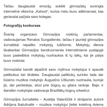
Tačiau daugiausiai emocijų sukėlė gimnazistų surengta
internetinė viktorina „Kahoot“, kurios metu buvo aiškinamasi, kas
geriausiai pažįsta savo kolegas.
Fotografijų konkursas
Šventę organizavo Gimnazijos mokinių parlamentas,
vadovaujamas Renatos Sungailienės, tačiau ir jaunieji gimnazijos
žurnalistai nepaliko mokytojų tuščiomis. Mokytojų dienos
išvakarėse Gimnazijos bendruomenės internetiniame puslapyje
buvo paskelbtos mokytojų nuotraukos iš tų laikų, kai jie patys
buvo mokiniai.
Gimnazistai bandė atpažinti savo mylimus mokytojus ir spaudė
patiktukus bei širdeles. Daugiausiai patiktukų surinko tada dar
būsimo muzikos mokytojo Augustino Užkurato nuotrauka, kurioje
jis, dar penktokas, stovi prie būgnų su gitara rankoje. Beje, ir
šiandien mokytojas vadovauja Braziliškų būgnų orkestrui.
Gimnazijos žurnalistės – Austėja Valančiūtė ir straipsnio autorė
Adrijana Ibatulinaitė – muzikos mokytojui įteikė kvietimą dviems