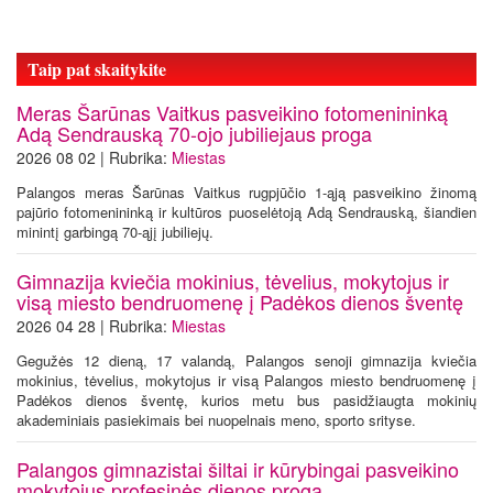
Taip pat skaitykite
Meras Šarūnas Vaitkus pasveikino fotomenininką
Adą Sendrauską 70-ojo jubiliejaus proga
2026 08 02 | Rubrika:
Miestas
Palangos meras Šarūnas Vaitkus rugpjūčio 1-ąją pasveikino žinomą
pajūrio fotomenininką ir kultūros puoselėtoją Adą Sendrauską, šiandien
minintį garbingą 70-ąjį jubiliejų.
Gimnazija kviečia mokinius, tėvelius, mokytojus ir
visą miesto bendruomenę į Padėkos dienos šventę
2026 04 28 | Rubrika:
Miestas
Gegužės 12 dieną, 17 valandą, Palangos senoji gimnazija kviečia
mokinius, tėvelius, mokytojus ir visą Palangos miesto bendruomenę į
Padėkos dienos šventę, kurios metu bus pasidžiaugta mokinių
akademiniais pasiekimais bei nuopelnais meno, sporto srityse.
Palangos gimnazistai šiltai ir kūrybingai pasveikino
mokytojus profesinės dienos proga