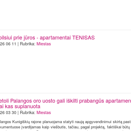
oilsiui prie jūros - apartamentai TENISAS
26 06 11 | Rubrika:
Miestas
toli Palangos oro uosto gali iškilti prabangūs apartamen
tai kas suplanuota
26 03 30 | Rubrika:
Miestas
langos Kunigiškių rajone planuojama statyti naują apgyvendinimui skirtą past
kumentuose įvardijamas kaip viešbutis, tačiau, pagal projektą, faktiškai būtų