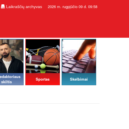
2026 m. rugpjūčio 09 d. 09:58
Laikraščių archyvas
edaktoriaus
Sportas
Skelbimai
skiltis