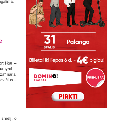
egalima.
ė
rtiškai –
urnyrai –
a“ nariai
avičius –
 smėlį, o