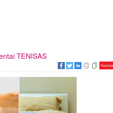
amentai TENISAS
Peržiūr