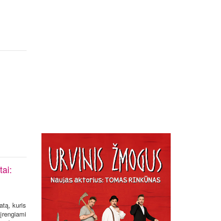
tai:
atą, kuris
 įrengiami