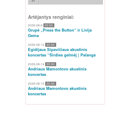
31
Artėjantys renginiai:
2026-08-9
20:00
Grupė „Press the Button“ ir Livija
Gema
2026-08-13
20:00
Egidijaus Sipavičiaus akustinis
koncertas “Širdies gelmėj | Palanga
2026-08-14
20:00
Andriaus Mamontovo akustinis
koncertas
2026-08-15
20:00
Andriaus Mamontovo akustinis
koncertas