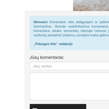
Dėmesio!
Komentarai nėra redaguojami ar patikrin
žeminančius, tikrovės neatitinkančius komentaru
komentarus atsako komentarų rašytojai Lietuvos į
institucijų persekioti įstatymų numatyta tvarka galim
„Palangos tilto“ redakcija
Jūsų komentaras: