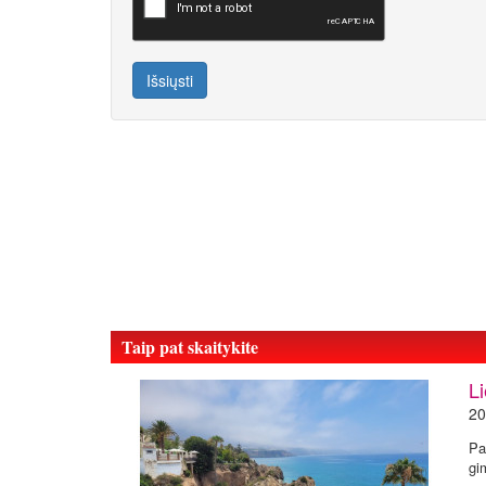
Išsiųsti
Taip pat skaitykite
Li
20
Pa
gi