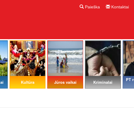
Paieška
Kontaktai
PT r
ai
Kultūra
Jūros vaikai
Kriminalai