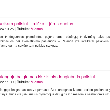
eikam poilsiui – miško ir jūros duetas
24 10 25 | Rubrika:
Miestas
do ir deguonies prisodrintas pajūrio oras, pėsčiųjų ir dviračių takai p
abilitacijos bei sveikatinimo paslaugos – Palanga yra sveikatai palankus
riame gamta sukūrė tam puikias sąlygas.
langoje baigiamas išskirtinis daugiabutis poilsiui
22 11 09 | Rubrika:
Miestas
langoje baigiamas statyti pirmasis A++ energinės klasės poilsio paskirties 
atinys, kuris čia įsikūrusius gyventojus džiugins itin mažomis sąskaitomis už