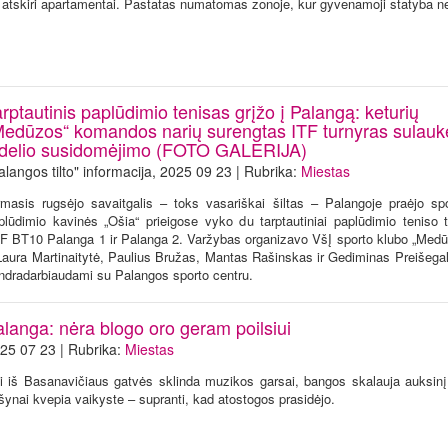
 atskiri apartamentai. Pastatas numatomas zonoje, kur gyvenamoji statyba n
rptautinis paplūdimio tenisas grįžo į Palangą: keturių
Medūzos“ komandos narių surengtas ITF turnyras sulauk
idelio susidomėjimo (FOTO GALERIJA)
alangos tilto" informacija, 2025 09 23 | Rubrika:
Miestas
rmasis rugsėjo savaitgalis – toks vasariškai šiltas – Palangoje praėjo spo
plūdimio kavinės „Ošia“ prieigose vyko du tarptautiniai paplūdimio teniso t
F BT10 Palanga 1 ir Palanga 2. Varžybas organizavo VšĮ sporto klubo „Medūz
Laura Martinaitytė, Paulius Bružas, Mantas Rašinskas ir Gediminas Preišegal
ndradarbiaudami su Palangos sporto centru.
alanga: nėra blogo oro geram poilsiui
25 07 23 | Rubrika:
Miestas
i iš Basanavičiaus gatvės sklinda muzikos garsai, bangos skalauja auksinį
šynai kvepia vaikyste – supranti, kad atostogos prasidėjo.