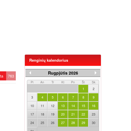
Renginių kalendorius
Rugpjūtis 2026
ėta
763
Pi
An
Tr
Kt
Pn
Št
Sk
1
2
3
4
5
6
7
8
9
10
11
12
13
14
15
16
17
18
19
20
21
22
23
24
25
26
27
28
29
30