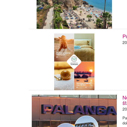
P
20
Ne
š
20
Pa
do