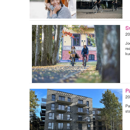
Sv
20
Jo
re
ku
Pa
20
Pa
st