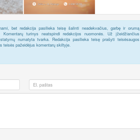
ami, bet redakcija pasilieka teisę šalinti neadekvačius, garbę ir orumą
s. Komentarų turinys neatspindi redakcijos nuomonės. Už įžeidžiančius
statymų numatyta tvarka. Redakcija pasilieka teisę prašyti teisėsaugos
us teisės pažeidėjus komentarų skiltyje.