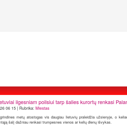
etuviai ilgesniam poilsiui tarp šalies kurortų renkasi Pal
26 06 15 | Rubrika:
Miestas
grindines metų atostogas vis daugiau lietuvių praleidžia užsienyje, o keli
mtąją šalį dažniau renkasi trumpesnes vienos ar kelių dienų išvykas.