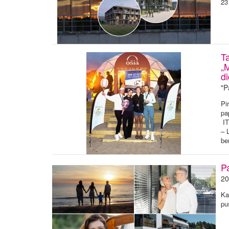
23
Ta
„
d
"P
Pi
pa
IT
– 
be
P
20
Ka
pu