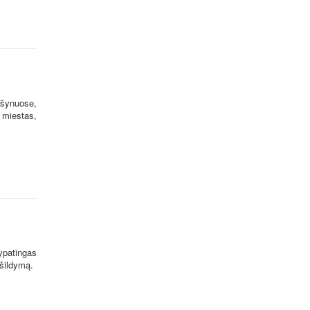
ušynuose,
 miestas,
ypatingas
 šildymą.