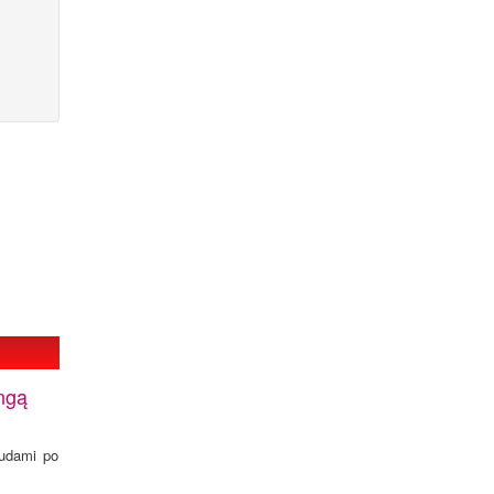
angą
audami po