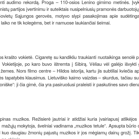
nti audimo rekordą. Proga – 110-osios Lenino gimimo metinės. Įvyk
istų partijos įvertinimu ir suteiktais nusipelniusių pramonės darbuotojų
 Sovietų Sąjungos gerovės, motyvo slypi pasakojimas apie sudėting
 laiko ne tik kolegėms, bet ir namuose laukiančiai šeimai.
 krašto vokietė. Cigaretę su kandikliu traukianti nuotaikinga senolė 
okietijoje, po karo buvo ištremta į Sibirą. Vėliau vėl galėjo išvykti 
žemes. Nors filmo centre – Hildos istorija, kartu jis subtiliai kviečia ap
ės tapatybės klausimus. Lietuviško kaimo vaizdas – skurdus, tačiau s
oniške“: ji čia gimė, čia yra pasiruošusi praleisti ir paskutines savo dien
as muzikos. Režisierė jautriai ir atidžiai kuria įvairiapusį atlikėjos 
inga mažųjų mokytoja, švelniai vadinama „muzikos tetule“. Apsupta būrio 
, kad kuo daugiau žmonių pajustų muzikos ir jos mėgiamų dainų grožį. Tik