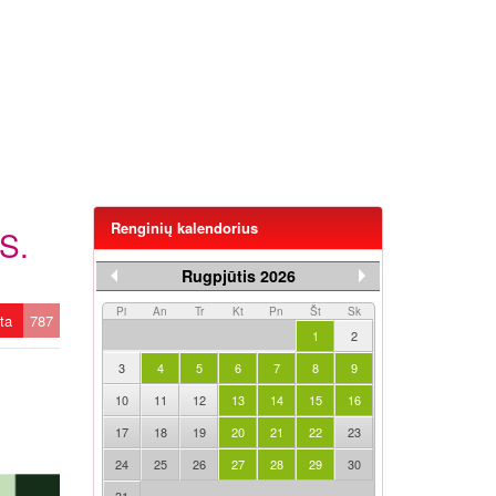
Renginių kalendorius
S.
Rugpjūtis 2026
Pi
An
Tr
Kt
Pn
Št
Sk
ėta
787
1
2
3
4
5
6
7
8
9
10
11
12
13
14
15
16
17
18
19
20
21
22
23
24
25
26
27
28
29
30