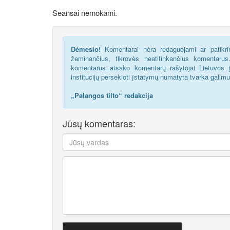
Seansai nemokami.
Dėmesio!
Komentarai nėra redaguojami ar patikrin
žeminančius, tikrovės neatitinkančius komentaru
komentarus atsako komentarų rašytojai Lietuvos į
institucijų persekioti įstatymų numatyta tvarka galim
„Palangos tilto“ redakcija
Jūsų komentaras: