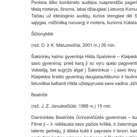
Penkios šilko kombinato audėjos nusprendžia pageri
tikslą moterys, žinoma, labai džiaugiasi Lietuvos Komun
Tačiau už ideologinio audėjų, kurios stengiasi dėl
sąlygas, milžinišką nuovargį ir moteris, kurioms trūksta
Šičionykštė
(rež. D. ir K. Matuzevičiai, 2001 m.) 26 min.
Šakininkų kaimo gyventoja Hilda Spalvienė – Klaipėdos
savo gyvenimą: prieš karą ji su vyru spėjo pagyventi V
Vokietiją, bet sugrįžo atgal į Šakininkus – į savo tėvų 
Klaipėdos krašto gyventojų daugiatautiškumo ir tautin
lietuviškai kalbanti Hilda užsispyrusiai save vadina „šiči
Beatričė
(rež. J. Z. Janulevičiūtė, 1968 m.) 15 min.
Dainininkės Beatričės Grincevičiūtės gyvenimas – kupin
Filme ji – ir reikliausia savo pačios kritikė, ir žaism
talento gerbėjų, ji išlieka kukli ir paprasta ir tenori