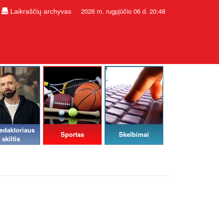
2026 m. rugpjūčio 06 d. 20:48
Laikraščių archyvas
edaktoriaus
Sportas
Skelbimai
skiltis