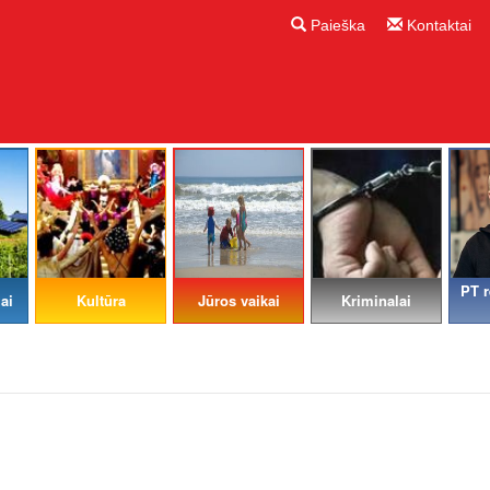
Paieška
Kontaktai
PT r
ai
Kultūra
Jūros vaikai
Kriminalai