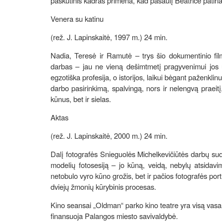
paskutinis kadras primena, kad pasaulį Beatričė patiria
Venera su katinu
(rež. J. Lapinskaitė, 1997 m.) 24 min.
Nadia, Teresė ir Ramutė – trys šio dokumentinio film
darbas – jau ne vieną dešimtmetį pragyvenimui jos u
egzotiška profesija, o istorijos, laikui bėgant paženkl
darbo pasirinkimą, spalvingą, nors ir nelengvą praeit
kūnus, bet ir sielas.
Aktas
(rež. J. Lapinskaitė, 2000 m.) 24 min.
Dalį fotografės Snieguolės Michelkevičiūtės darbų suda
modelių fotosesiją – jo kūną, veidą, nebylų atsidavi
netobulo vyro kūno grožis, bet ir pačios fotografės port
dviejų žmonių kūrybinis procesas.
Kino seansai „Oldman“ parko kino teatre yra visą vasarą
finansuoja Palangos miesto savivaldybė.