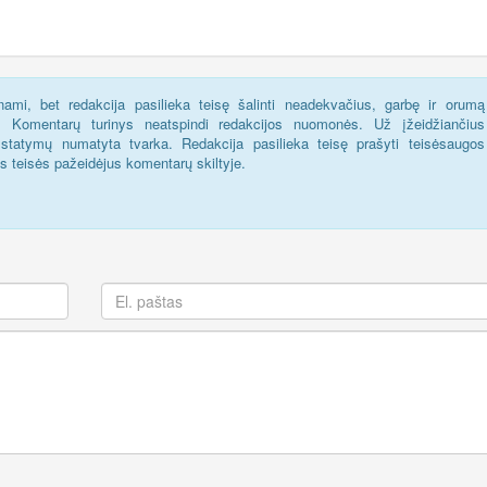
ami, bet redakcija pasilieka teisę šalinti neadekvačius, garbę ir orumą
s. Komentarų turinys neatspindi redakcijos nuomonės. Už įžeidžiančius
statymų numatyta tvarka. Redakcija pasilieka teisę prašyti teisėsaugos
us teisės pažeidėjus komentarų skiltyje.