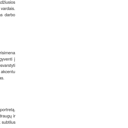
džiusios
 vardais.
as darbo
prisimena
gyventi į
svarstyti
u akcentu
as.
portretą.
draugų ir
 subtilus