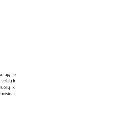
otojų jie
veiklų ir
uolių iki
ndividai,