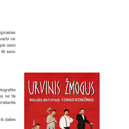
eįprastas
varbi ne
apie savo
 tik savo
otografės
si ne tik
imstantis
iš dalies