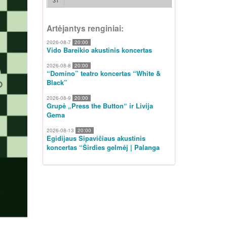
31
Artėjantys renginiai:
2026-08-7
20:00
Vido Bareikio akustinis koncertas
2026-08-8
20:00
“Domino” teatro koncertas “White &
Black”
2026-08-9
20:00
Grupė „Press the Button“ ir Livija
Gema
2026-08-13
20:00
Egidijaus Sipavičiaus akustinis
koncertas “Širdies gelmėj | Palanga