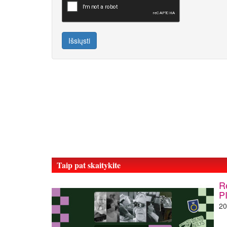
Išsiųsti
Taip pat skaitykite
R
P
20