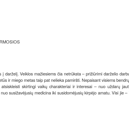
 PIRMOSIOS
s į darželį. Veiklos mažiesiems čia netrūksta – prižiūrimi darželio darbu
pietūs ir miego metas taip pat nelieka pamiršti. Nepaisant visiems bendrų 
iskleisti skirtingi vaikų charakteriai ir interesai – nuo uždarų jautr
nuo susižavėjusių medicina iki susidomėjusių kirpėjo amatu. Visi jie – i