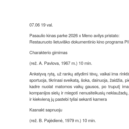
07.06 19 val.
Pasaulio kinas parke 2026 x Meno avilys pristato:
Restauruoto lietuviško dokumentinio kino programa
Charakterio gimimas
(rež. A. Pavlova, 1967 m.) 10 min.
Ankstyvą rytą, už rankų atlydimi tėvų, vaikai ima rinkti
sportuoja, tikrinasi sveikatą, šoka, dainuoja, žaidžia, 
kadre nuolat matomos vaikų gausos, po truputį ima ats
kompanijos sielų ir miegoti nenusiteikusių neklaužadų, 
ir kiekvieną jų pastebi tyliai sekanti kamera
Kasnakt sapnuoju
(rež. B. Pajėdienė, 1979 m.) 10 min.