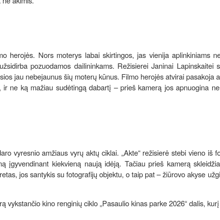
 ne akimis.
o herojės. Nors moterys labai skirtingos, jas vienija aplinkiniams n
žsidirba pozuodamos dailininkams. Režisierei Janinai Lapinskaitei s
inusios jau nebejaunus šių moterų kūnus. Filmo herojės atvirai pasakoja 
į, ir ne ką mažiau sudėtingą dabartį – prieš kamerą jos apnuogina ne
ro vyresnio amžiaus vyrų aktų ciklai. „Akte“ režisierė stebi vieno iš f
mą įgyvendinant kiekvieną naują idėją. Tačiau prieš kamerą skleidžia
retas, jos santykis su fotografijų objektu, o taip pat – žiūrovo akyse užg
 vykstančio kino renginių ciklo „Pasaulio kinas parke 2026“ dalis, kurį 