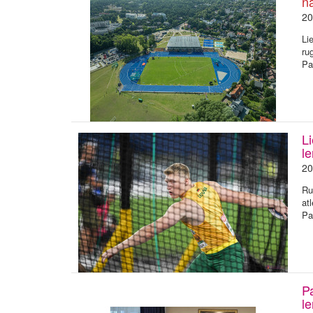
n
20
Li
ru
Pa
Li
le
20
Ru
at
Pa
P
le