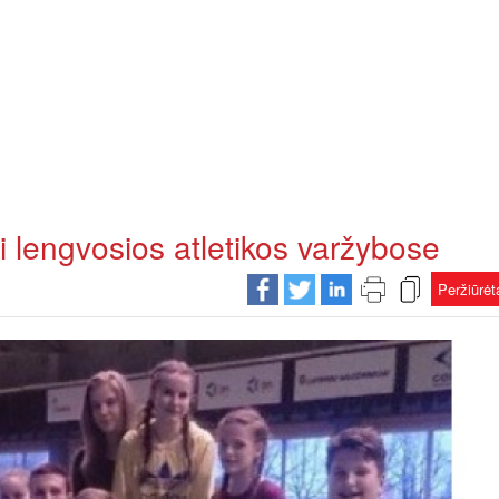
i lengvosios atletikos varžybose
Peržiūrė