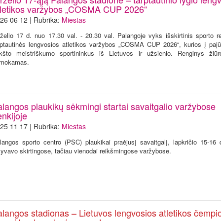
tletikos varžybos „COSMA CUP 2026“
26 06 12 | Rubrika:
Miestas
rželio 17 d. nuo 17.30 val. - 20.30 val. Palangoje vyks išskirtinis sporto r
rptautinės lengvosios atletikos varžybos „COSMA CUP 2026“, kurios į pajū
kšto meistriškumo sportininkus iš Lietuvos ir užsienio. Renginys žiū
mokamas.
alangos plaukikų sėkmingi startai savaitgalio varžybose
nkijoje
25 11 17 | Rubrika:
Miestas
langos sporto centro (PSC) plaukikai praėjusį savaitgalį, lapkričio 15-16 
lyvavo skirtingose, tačiau vienodai reikšmingose varžybose.
alangos stadionas – Lietuvos lengvosios atletikos čempi