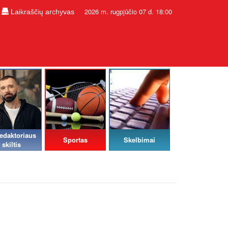
2026 m. rugpjūčio 07 d. 18:00
Laikraščių archyvas
edaktoriaus
Sportas
Skelbimai
skiltis