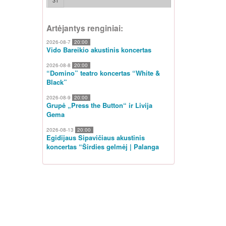
31
Artėjantys renginiai:
2026-08-7
20:00
Vido Bareikio akustinis koncertas
2026-08-8
20:00
“Domino” teatro koncertas “White &
Black”
2026-08-9
20:00
Grupė „Press the Button“ ir Livija
Gema
2026-08-13
20:00
Egidijaus Sipavičiaus akustinis
koncertas “Širdies gelmėj | Palanga