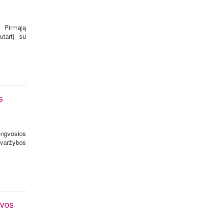
. Pirmąją
utartį su
s
ngvosios
varžybos
uvos