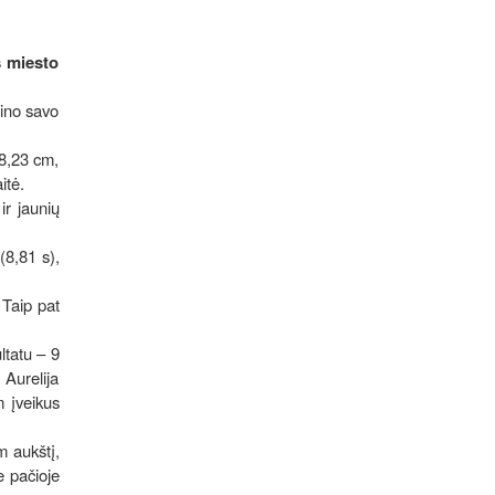
s miesto
rino savo
 8,23 cm,
itė.
ir jaunių
(8,81 s),
 Taip pat
ltatu – 9
 Aurelija
m įveikus
m aukštį,
e pačioje