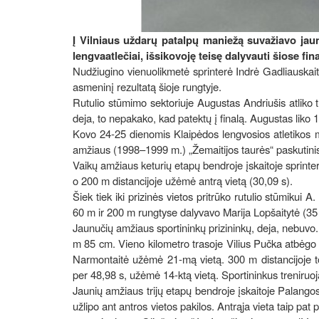
Į Vilniaus uždarų patalpų maniežą suvažiavo jaun
lengvaatlečiai, išsikovoję teisę dalyvauti šiose fi
Nudžiugino vienuolikmetė sprinterė Indrė Gadliauskaitė
asmeninį rezultatą šioje rungtyje.
Rutulio stūmimo sektoriuje Augustas Andriušis atliko t
deja, to nepakako, kad patektų į finalą. Augustas liko 1
Kovo 24-25 dienomis Klaipėdos lengvosios atletikos m
amžiaus (1998–1999 m.) „Žemaitijos taurės“ paskutini
Vaikų amžiaus keturių etapų bendroje įskaitoje sprinterė
o 200 m distancijoje užėmė antrą vietą (30,09 s).
Šiek tiek iki prizinės vietos pritrūko rutulio stūmikui A
60 m ir 200 m rungtyse dalyvavo Marija Lopšaitytė (35 i
Jaunučių amžiaus sportininkų prizininkų, deja, nebuvo
m 85 cm. Vieno kilometro trasoje Vilius Pučka atbėgo a
Narmontaitė užėmė 21-mą vietą. 300 m distancijoje to
per 48,98 s, užėmė 14-ktą vietą. Sportininkus treniruoj
Jaunių amžiaus trijų etapų bendroje įskaitoje Palangos
užlipo ant antros vietos pakilos. Antrąja vieta taip pa