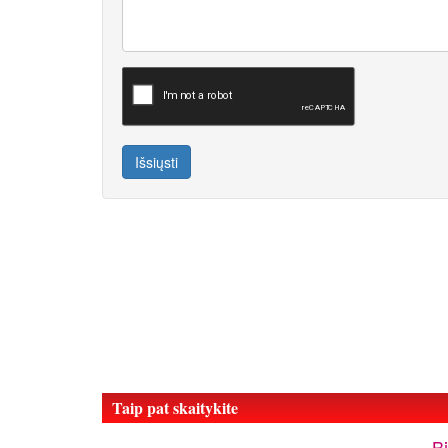
Išsiųsti
Taip pat skaitykite
Bi