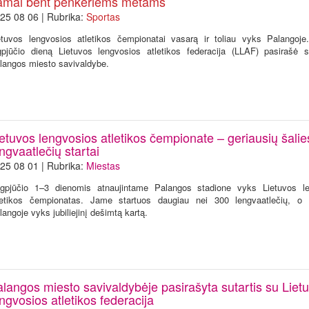
amai bent penkeriems metams
25 08 06 | Rubrika:
Sportas
etuvos lengvosios atletikos čempionatai vasarą ir toliau vyks Palangoje
gpjūčio dieną Lietuvos lengvosios atletikos federacija (LLAF) pasirašė s
langos miesto savivaldybe.
etuvos lengvosios atletikos čempionate – geriausių šalie
ngvaatlečių startai
25 08 01 | Rubrika:
Miestas
gpjūčio 1–3 dienomis atnaujintame Palangos stadione vyks Lietuvos le
letikos čempionatas. Jame startuos daugiau nei 300 lengvaatlečių, o 
langoje vyks jubiliejinį dešimtą kartą.
alangos miesto savivaldybėje pasirašyta sutartis su Liet
ngvosios atletikos federacija