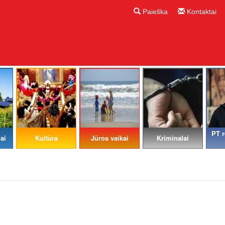
Paieška
Kontaktai
PT r
ai
Kultūra
Jūros vaikai
Kriminalai