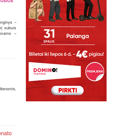
enginys –
rį suburs
rovams –
dienomis,
onato