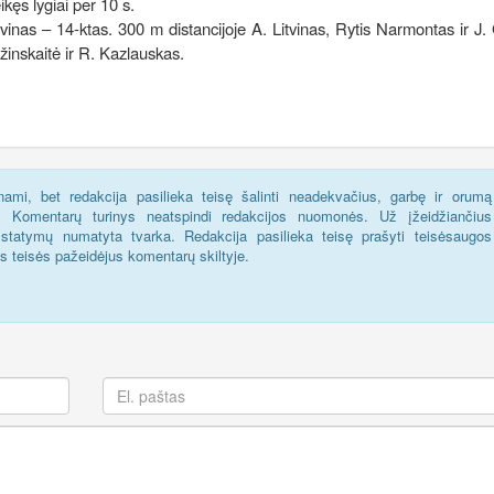
ikęs lygiai per 10 s.
tvinas – 14-ktas. 300 m distancijoje A. Litvinas, Rytis Narmontas ir J. 
ržinskaitė ir R. Kazlauskas.
ami, bet redakcija pasilieka teisę šalinti neadekvačius, garbę ir orumą
s. Komentarų turinys neatspindi redakcijos nuomonės. Už įžeidžiančius
statymų numatyta tvarka. Redakcija pasilieka teisę prašyti teisėsaugos
us teisės pažeidėjus komentarų skiltyje.