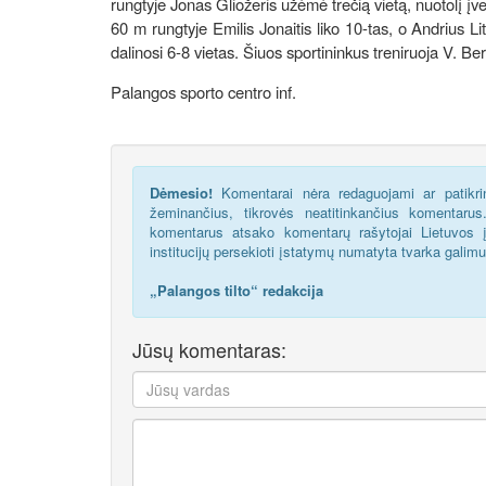
rungtyje Jonas Gliožeris užėmė trečią vietą, nuotolį įve
60 m rungtyje Emilis Jonaitis liko 10-tas, o Andrius Li
dalinosi 6-8 vietas. Šiuos sportininkus treniruoja V. Be
Palangos sporto centro inf.
Dėmesio!
Komentarai nėra redaguojami ar patikrin
žeminančius, tikrovės neatitinkančius komentaru
komentarus atsako komentarų rašytojai Lietuvos į
institucijų persekioti įstatymų numatyta tvarka galim
„Palangos tilto“ redakcija
Jūsų komentaras: