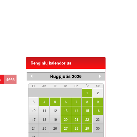
Renginių kalendorius
Rugpjūtis 2026
ta
4666
Pi
An
Tr
Kt
Pn
Št
Sk
1
2
3
4
5
6
7
8
9
10
11
12
13
14
15
16
17
18
19
20
21
22
23
24
25
26
27
28
29
30