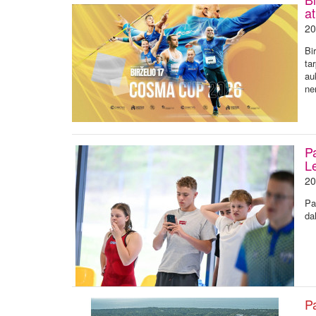
a
20
Bi
ta
au
ne
P
Le
20
Pa
da
P