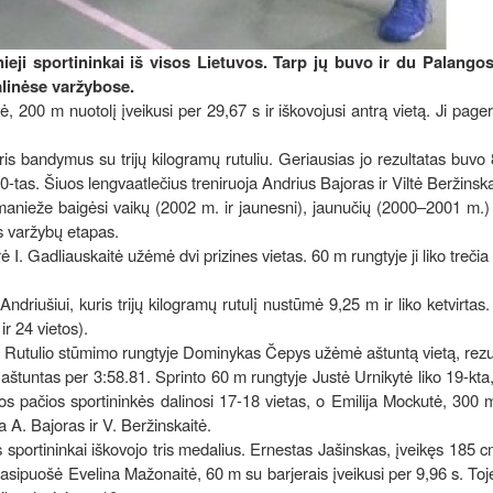
ieji sportininkai iš visos Lietuvos. Tarp jų buvo ir du Palango
nalinėse varžybose.
, 200 m nuotolį įveikusi per 29,67 s ir iškovojusi antrą vietą. Ji page
ris bandymus su trijų kilogramų rutuliu. Geriausias jo rezultatas buvo
0-tas. Šiuos lengvaatlečius treniruoja Andrius Bajoras ir Viltė Beržinska
anieže baigėsi vaikų (2002 m. ir jaunesni), jaunučių (2000–2001 m.) 
s varžybų etapas.
 I. Gadliauskaitė užėmė dvi prizines vietas. 60 m rungtyje ji liko trečia 
. Andriušiui, kuris trijų kilogramų rutulį nustūmė 9,25 m ir liko ketvirtas.
r 24 vietos).
. Rutulio stūmimo rungtyje Dominykas Čepys užėmė aštuntą vietą, rezu
štuntas per 3:58.81. Sprinto 60 m rungtyje Justė Urnikytė liko 19-kta,
s pačios sportininkės dalinosi 17-18 vietas, o Emilija Mockutė, 300 
a A. Bajoras ir V. Beržinskaitė.
 sportininkai iškovojo tris medalius. Ernestas Jašinskas, įveikęs 185 c
t pasipuošė Evelina Mažonaitė, 60 m su barjerais įveikusi per 9,96 s. Toj