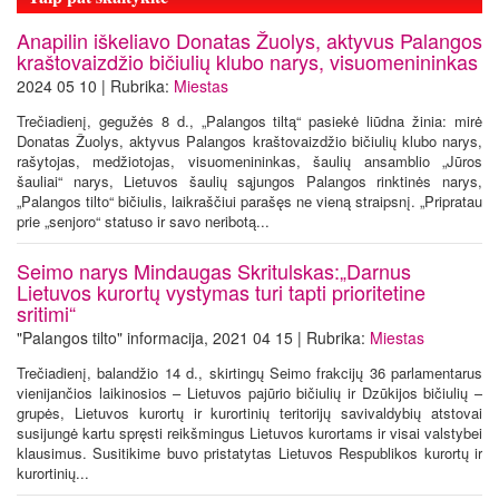
Anapilin iškeliavo Donatas Žuolys, aktyvus Palangos
kraštovaizdžio bičiulių klubo narys, visuomenininkas
2024 05 10 | Rubrika:
Miestas
Trečiadienį, gegužės 8 d., „Palangos tiltą“ pasiekė liūdna žinia: mirė
Donatas Žuolys, aktyvus Palangos kraštovaizdžio bičiulių klubo narys,
rašytojas, medžiotojas, visuomenininkas, šaulių ansamblio „Jūros
šauliai“ narys, Lietuvos šaulių sąjungos Palangos rinktinės narys,
„Palangos tilto“ bičiulis, laikraščiui parašęs ne vieną straipsnį. „Pripratau
prie „senjoro“ statuso ir savo neribotą...
Seimo narys Mindaugas Skritulskas:„Darnus
Lietuvos kurortų vystymas turi tapti prioritetine
sritimi“
"Palangos tilto" informacija, 2021 04 15 | Rubrika:
Miestas
Trečiadienį, balandžio 14 d., skirtingų Seimo frakcijų 36 parlamentarus
vienijančios laikinosios – Lietuvos pajūrio bičiulių ir Dzūkijos bičiulių –
grupės, Lietuvos kurortų ir kurortinių teritorijų savivaldybių atstovai
susijungė kartu spręsti reikšmingus Lietuvos kurortams ir visai valstybei
klausimus. Susitikime buvo pristatytas Lietuvos Respublikos kurortų ir
kurortinių...