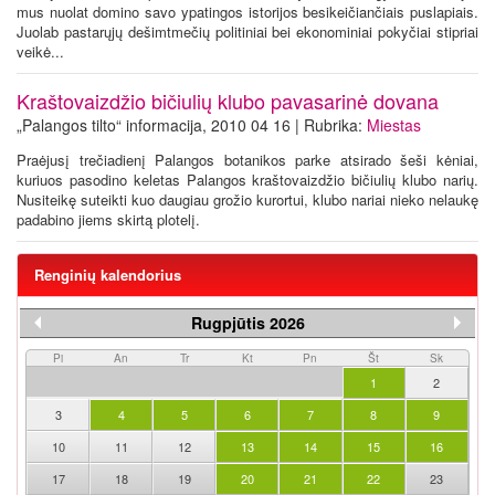
mus nuolat domino savo ypatingos istorijos besikeičiančiais puslapiais.
Juolab pastarųjų dešimtmečių politiniai bei ekonominiai pokyčiai stipriai
veikė...
Kraštovaizdžio bičiulių klubo pavasarinė dovana
„Palangos tilto“ informacija, 2010 04 16 | Rubrika:
Miestas
Praėjusį trečiadienį Palangos botanikos parke atsirado šeši kėniai,
kuriuos pasodino keletas Palangos kraštovaizdžio bičiulių klubo narių.
Nusiteikę suteikti kuo daugiau grožio kurortui, klubo nariai nieko nelaukę
padabino jiems skirtą plotelį.
Renginių kalendorius
Rugpjūtis 2026
Pi
An
Tr
Kt
Pn
Št
Sk
1
2
3
4
5
6
7
8
9
10
11
12
13
14
15
16
17
18
19
20
21
22
23