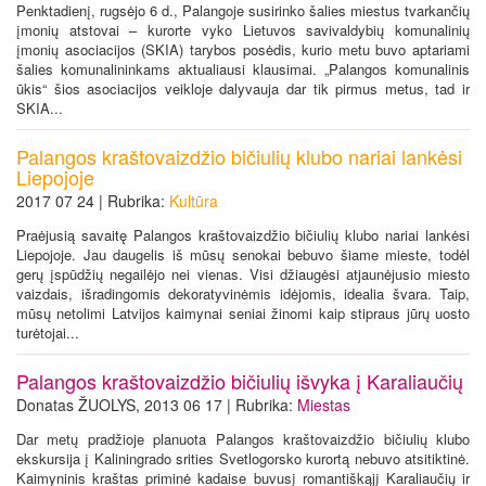
Penktadienį, rugsėjo 6 d., Palangoje susirinko šalies miestus tvarkančių
įmonių atstovai – kurorte vyko Lietuvos savivaldybių komunalinių
įmonių asociacijos (SKIA) tarybos posėdis, kurio metu buvo aptariami
šalies komunalininkams aktualiausi klausimai. „Palangos komunalinis
ūkis“ šios asociacijos veikloje dalyvauja dar tik pirmus metus, tad ir
SKIA...
Palangos kraštovaizdžio bičiulių klubo nariai lankėsi
Liepojoje
2017 07 24 | Rubrika:
Kultūra
Praėjusią savaitę Palangos kraštovaizdžio bičiulių klubo nariai lankėsi
Liepojoje. Jau daugelis iš mūsų senokai bebuvo šiame mieste, todėl
gerų įspūdžių negailėjo nei vienas. Visi džiaugėsi atjaunėjusio miesto
vaizdais, išradingomis dekoratyvinėmis idėjomis, idealia švara. Taip,
mūsų netolimi Latvijos kaimynai seniai žinomi kaip stipraus jūrų uosto
turėtojai...
Palangos kraštovaizdžio bičiulių išvyka į Karaliaučių
Donatas ŽUOLYS, 2013 06 17 | Rubrika:
Miestas
Dar metų pradžioje planuota Palangos kraštovaizdžio bičiulių klubo
ekskursija į Kaliningrado srities Svetlogorsko kurortą nebuvo atsitiktinė.
Kaimyninis kraštas priminė kadaise buvusį romantiškąjį Karaliaučių ir