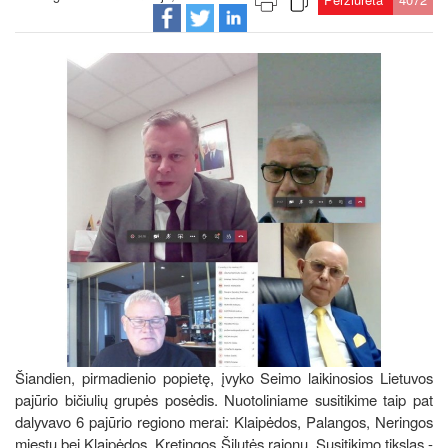
Šiandien, pirmadienio popietę, įvyko Seimo laikinosios Lietuvos
pajūrio bičiulių grupės posėdis. Nuotoliniame susitikime taip pat
dalyvavo 6 pajūrio regiono merai: Klaipėdos, Palangos, Neringos
miestų bei Klaipėdos, Kretingos Šilutės rajonų. Susitikimo tikslas -