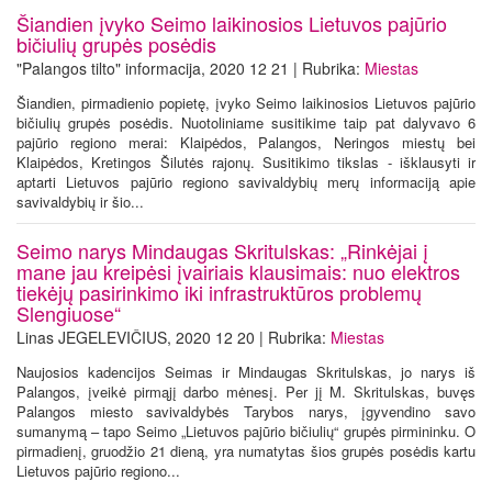
Šiandien įvyko Seimo laikinosios Lietuvos pajūrio
bičiulių grupės posėdis
"Palangos tilto" informacija, 2020 12 21 | Rubrika:
Miestas
Šiandien, pirmadienio popietę, įvyko Seimo laikinosios Lietuvos pajūrio
bičiulių grupės posėdis. Nuotoliniame susitikime taip pat dalyvavo 6
pajūrio regiono merai: Klaipėdos, Palangos, Neringos miestų bei
Klaipėdos, Kretingos Šilutės rajonų. Susitikimo tikslas - išklausyti ir
aptarti Lietuvos pajūrio regiono savivaldybių merų informaciją apie
savivaldybių ir šio...
Seimo narys Mindaugas Skritulskas: „Rinkėjai į
mane jau kreipėsi įvairiais klausimais: nuo elektros
tiekėjų pasirinkimo iki infrastruktūros problemų
Slengiuose“
Linas JEGELEVIČIUS, 2020 12 20 | Rubrika:
Miestas
Naujosios kadencijos Seimas ir Mindaugas Skritulskas, jo narys iš
Palangos, įveikė pirmąjį darbo mėnesį. Per jį M. Skritulskas, buvęs
Palangos miesto savivaldybės Tarybos narys, įgyvendino savo
sumanymą – tapo Seimo „Lietuvos pajūrio bičiulių“ grupės pirmininku. O
pirmadienį, gruodžio 21 dieną, yra numatytas šios grupės posėdis kartu
Lietuvos pajūrio regiono...