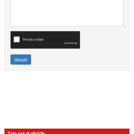
Išsiųsti
Taip pat skaitykite