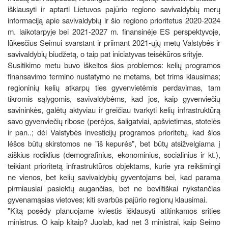
išklausyti ir aptarti Lietuvos pajūrio regiono savivaldybių merų
informaciją apie savivaldybių ir šio regiono prioritetus 2020-2024
m. laikotarpyje bei 2021-2027 m. finansinėje ES perspektyvoje,
lūkesčius Seimui svarstant ir priimant 2021-ųjų metų Valstybės ir
savivaldybių biudžetą, o taip pat iniciatyvas teisėkūros srityje.
Susitikimo metu buvo iškeltos šios problemos: kelių programos
finansavimo termino nustatymo ne metams, bet trims klausimas;
regioninių kelių atkarpų ties gyvenvietėmis perdavimas, tam
tikromis sąlygomis, savivaldybėms, kad jos, kaip gyvenviečių
savininkės, galėtų aktyviau ir greičiau tvarkyti kelių infrastruktūrą
savo gyvenviečių ribose (perėjos, šaligatviai, apšvietimas, stotelės
ir pan..; dėl Valstybės investicijų programos prioritetų, kad šios
lėšos būtų skirstomos ne "iš kepurės", bet būtų atsižvelgiama į
aiškius rodiklius (demografinius, ekonominius, socialinius ir kt.),
teikiant prioritetą infrastruktūros objektams, kurie yra reikšmingi
ne vienos, bet kelių savivaldybių gyventojams bei, kad parama
pirmiausiai pasiektų augančias, bet ne beviltiškai nykstančias
gyvenamąsias vietoves; kiti svarbūs pajūrio regionų klausimai.
"Kitą posėdy planuojame kviestis išklausyti atitinkamos srities
ministrus. O kaip kitaip? Juolab, kad net 3 ministrai, kaip Seimo