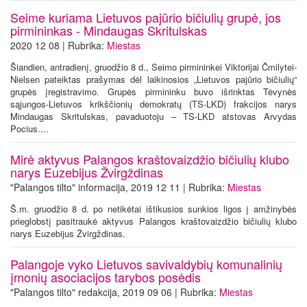
Seime kuriama Lietuvos pajūrio bičiulių grupė, jos
pirmininkas - Mindaugas Skritulskas
2020 12 08 | Rubrika:
Miestas
Šiandien, antradienį, gruodžio 8 d., Seimo pirmininkei Viktorijai Čmilytei-
Nielsen pateiktas prašymas dėl laikinosios „Lietuvos pajūrio bičiulių“
grupės įregistravimo. Grupės pirmininku buvo išrinktas Tėvynės
sąjungos-Lietuvos krikščionių demokratų (TS-LKD) frakcijos narys
Mindaugas Skritulskas, pavaduotoju – TS-LKD atstovas Arvydas
Pocius....
Mirė aktyvus Palangos kraštovaizdžio bičiulių klubo
narys Euzebijus Žvirgždinas
"Palangos tilto" informacija, 2019 12 11 | Rubrika:
Miestas
Š.m. gruodžio 8 d. po netikėtai ištikusios sunkios ligos į amžinybės
prieglobstį pasitraukė aktyvus Palangos kraštovaizdžio bičiulių klubo
narys Euzebijus Žvirgždinas.
Palangoje vyko Lietuvos savivaldybių komunalinių
įmonių asociacijos tarybos posėdis
"Palangos tilto" redakcija, 2019 09 06 | Rubrika:
Miestas