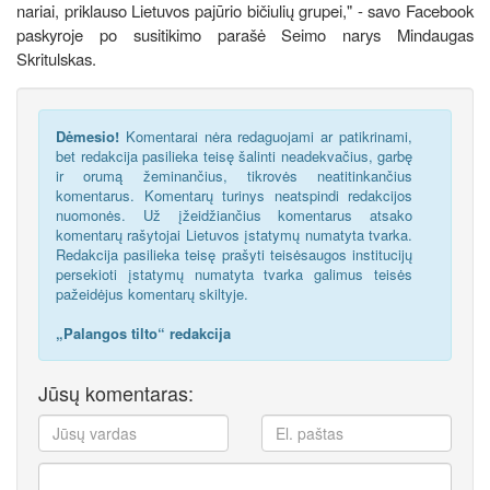
nariai, priklauso Lietuvos pajūrio bičiulių grupei," - savo Facebook
paskyroje po susitikimo parašė Seimo narys Mindaugas
Skritulskas.
Dėmesio!
Komentarai nėra redaguojami ar patikrinami,
bet redakcija pasilieka teisę šalinti neadekvačius, garbę
ir orumą žeminančius, tikrovės neatitinkančius
komentarus. Komentarų turinys neatspindi redakcijos
nuomonės. Už įžeidžiančius komentarus atsako
komentarų rašytojai Lietuvos įstatymų numatyta tvarka.
Redakcija pasilieka teisę prašyti teisėsaugos institucijų
persekioti įstatymų numatyta tvarka galimus teisės
pažeidėjus komentarų skiltyje.
„Palangos tilto“ redakcija
Jūsų komentaras: