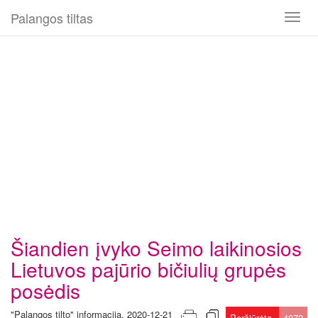
Palangos tiltas
Toggl
naviga
Šiandien įvyko Seimo laikinosios
Lietuvos pajūrio bičiulių grupės
posėdis
"Palangos tilto" informacija, 2020-12-21
Peržiūrėta
4072