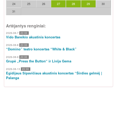
24
25
26
27
28
29
30
31
Artėjantys renginiai:
2026-08-7
20:00
Vido Bareikio akustinis koncertas
2026-08-8
20:00
“Domino” teatro koncertas “White & Black”
2026-08-9
20:00
Grupė „Press the Button“ ir Livija Gema
2026-08-13
20:00
Egidijaus Sipavičiaus akustinis koncertas “Širdies gelmėj |
Palanga