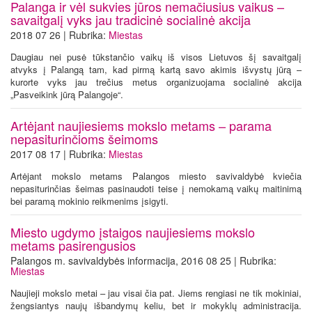
Palanga ir vėl sukvies jūros nemačiusius vaikus –
savaitgalį vyks jau tradicinė socialinė akcija
2018 07 26 | Rubrika:
Miestas
Daugiau nei pusė tūkstančio vaikų iš visos Lietuvos šį savaitgalį
atvyks į Palangą tam, kad pirmą kartą savo akimis išvystų jūrą –
kurorte vyks jau trečius metus organizuojama socialinė akcija
„Pasveikink jūrą Palangoje“.
Artėjant naujiesiems mokslo metams – parama
nepasiturinčioms šeimoms
2017 08 17 | Rubrika:
Miestas
Artėjant mokslo metams Palangos miesto savivaldybė kviečia
nepasiturinčias šeimas pasinaudoti teise į nemokamą vaikų maitinimą
bei paramą mokinio reikmenims įsigyti.
Miesto ugdymo įstaigos naujiesiems mokslo
metams pasirengusios
Palangos m. savivaldybės informacija, 2016 08 25 | Rubrika:
Miestas
Naujieji mokslo metai – jau visai čia pat. Jiems rengiasi ne tik mokiniai,
žengsiantys naujų išbandymų keliu, bet ir mokyklų administracija.