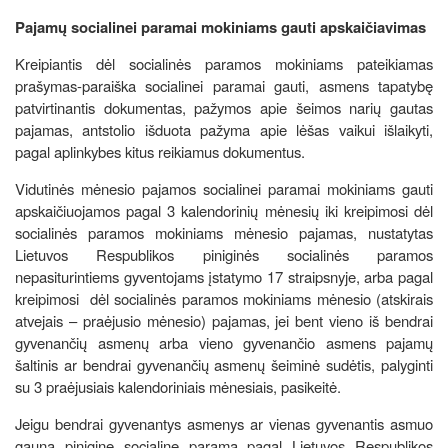
Pajamų socialinei paramai mokiniams gauti apskaičiavimas
Kreipiantis dėl socialinės paramos mokiniams pateikiamas
prašymas-paraiška socialinei paramai gauti, asmens tapatybę
patvirtinantis dokumentas, pažymos apie šeimos narių gautas
pajamas, antstolio išduota pažyma apie lėšas vaikui išlaikyti,
pagal aplinkybes kitus reikiamus dokumentus.
Vidutinės mėnesio pajamos socialinei paramai mokiniams gauti
apskaičiuojamos pagal 3 kalendorinių mėnesių iki kreipimosi dėl
socialinės paramos mokiniams mėnesio pajamas, nustatytas
Lietuvos Respublikos piniginės socialinės paramos
nepasiturintiems gyventojams įstatymo 17 straipsnyje, arba pagal
kreipimosi dėl socialinės paramos mokiniams mėnesio (atskirais
atvejais – praėjusio mėnesio) pajamas, jei bent vieno iš bendrai
gyvenančių asmenų arba vieno gyvenančio asmens pajamų
šaltinis ar bendrai gyvenančių asmenų šeiminė sudėtis, palyginti
su 3 praėjusiais kalendoriniais mėnesiais, pasikeitė.
Jeigu bendrai gyvenantys asmenys ar vienas gyvenantis asmuo
gauna piniginę socialinę paramą pagal Lietuvos Respublikos