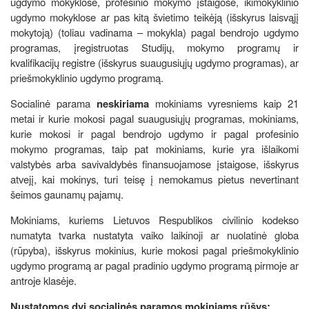
ugdymo mokyklose, profesinio mokymo įstaigose, ikimokyklinio
ugdymo mokyklose ar pas kitą švietimo teikėją (išskyrus laisvąjį
mokytoją) (toliau vadinama – mokykla) pagal bendrojo ugdymo
programas, įregistruotas Studijų, mokymo programų ir
kvalifikacijų registre (išskyrus suaugusiųjų ugdymo programas), ar
priešmokyklinio ugdymo programą.
Socialinė parama
neskiriama
mokiniams vyresniems kaip 21
metai ir kurie mokosi pagal suaugusiųjų programas, mokiniams,
kurie mokosi ir pagal bendrojo ugdymo ir pagal profesinio
mokymo programas, taip pat mokiniams, kurie yra išlaikomi
valstybės arba savivaldybės finansuojamose įstaigose, išskyrus
atvejį, kai mokinys, turi teisę į nemokamus pietus nevertinant
šeimos gaunamų pajamų.
Mokiniams, kuriems Lietuvos Respublikos civilinio kodekso
numatyta tvarka nustatyta vaiko laikinoji ar nuolatinė globa
(rūpyba), išskyrus mokinius, kurie mokosi pagal priešmokyklinio
ugdymo programą ar pagal pradinio ugdymo programą pirmoje ar
antroje klasėje.
Nustatomos dvi socialinės paramos mokiniams rūšys: