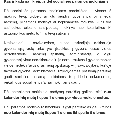
Kas ir kada gali kreiptis dėl socialinės paramos mokiniams
Dėl socialinės paramos mokiniams pareiškėjas – vienas iš
mokinio tėvų, globėjų ar kitų bendrai gyvenančių pilnamečių
asmenų, pilnametis mokinys ar nepilnametis mokinys, kuris yra
susituokęs arba emancipuotas, mokinys nuo keturiolikos iki
aštuoniolikos metų, turintis tėvų sutikimą.
Kreipiamasi į savivaldybės, kurios teritorijoje deklaruoja
gyvenamąją vietą arba yra įtrauktas į gyvenamosios vietos
nedeklaravusių asmenų apskaitą, administraciją, o jeigu
gyvenamoji vieta nedeklaruota ir jis nėra įtrauktas į gyvenamosios
vietos nedeklaravusių asmenų apskaitą, – į savivaldybės, kurioje
faktiškai gyvena, administraciją, užpildydamas prašymą-paraišką
gauti socialinę paramą mokiniams ir prideda dokumentus,
reikalingus socialinei paramai mokiniams gauti.
Dėl nemokamo maitinimo prašymą–paraišką galima teikti
nuo
kalendorinių metų liepos 1 dienos per visus mokslo metus.
Dėl paramos mokinio reikmenims įsigyti pareiškėjas gali kreiptis
nuo kalendorinių metų liepos 1 dienos iki spalio 5 dienos.