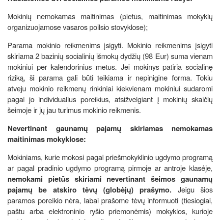
Mokinių nemokamas maitinimas (pietūs, maitinimas mokyklų
organizuojamose vasaros poilsio stovyklose);
Parama mokinio reikmenims įsigyti. Mokinio reikmenims įsigyti
skiriama 2 bazinių socialinių išmokų dydžių (98 Eur) suma vienam
mokiniui per kalendorinius metus. Jei mokinys patiria socialinę
riziką, ši parama gali būti teikiama ir nepinigine forma. Tokiu
atveju mokinio reikmenų rinkiniai kiekvienam mokiniui sudaromi
pagal jo individualius poreikius, atsižvelgiant į mokinių skaičių
šeimoje ir jų jau turimus mokinio reikmenis.
Nevertinant gaunamų pajamų skiriamas nemokamas
maitinimas mokyklose:
Mokiniams, kurie mokosi pagal priešmokyklinio ugdymo programą
ar pagal pradinio ugdymo programą pirmoje ar antroje klasėje,
nemokami pietūs skiriami nevertinant šeimos gaunamų
pajamų be atskiro tėvų (globėjų) prašymo.
Jeigu šios
paramos poreikio nėra, labai prašome tėvų informuoti (tiesiogiai,
paštu arba elektroninio ryšio priemonėmis) mokyklos, kurioje