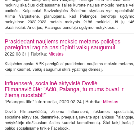
mokinių skaičius didžiausiame šalies kurorte naujais mokslo metais vėl
padidės. Kaip sakė Savivaldybės Švietimo skyriaus vyr. specialistė
Vilma Varpiotienė, planuojama, kad Palangos bendrojo ugdymo
mokyklose 2022-2023 metais mokysis 2186 mokiniai, iš jų 146
ukrainiečiai. Anot jos, Palangos bendrojo ugdymo mokyklose...
Prasidedant naujiems mokslo metams policijos
pareigūnai ragina pasirūpinti vaikų saugumui
2022 08 31 | Rubrika:
Miestas
Klaipėdos apskr. VPK pareigūnai prasidedant naujiems mokslo metams,
kaip ir kasmet, vaikų saugumui skirs ypatingą dėmesį.
Influenserė, socialinė aktyvistė Dovilė
Filmanavičiūtė: "Ačiū, Palanga, tu mums buvai ir
žiemą nuostabi!"
"Palangos tilto" informacija, 2020 02 24 | Rubrika:
Miestas
Dovilė Filmanavičiūtė, žinoma influenserė, reklamos specialistė,
socialinė aktyvistė, dainininkė, praėjusią savaitę apsilankiusi Palangoje,
nešykštėjo didžiausiam šalies kurortui komplimentų. Štai kokį įrašą ji
paliko socialiniame tinkle Facebook.