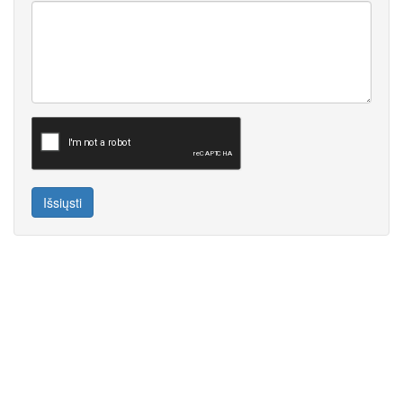
Išsiųsti