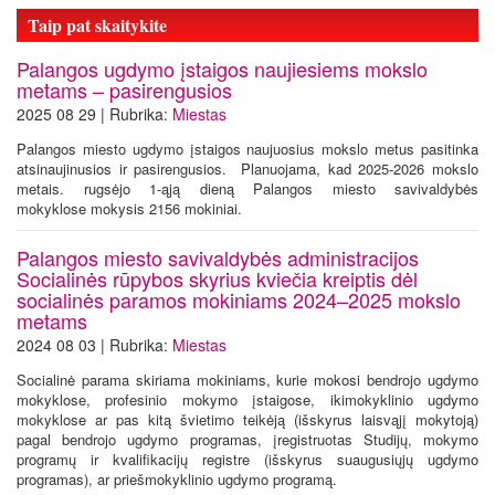
Taip pat skaitykite
Palangos ugdymo įstaigos naujiesiems mokslo
metams – pasirengusios
2025 08 29 | Rubrika:
Miestas
Palangos miesto ugdymo įstaigos naujuosius mokslo metus pasitinka
atsinaujinusios ir pasirengusios. Planuojama, kad 2025-2026 mokslo
metais. rugsėjo 1-ąją dieną Palangos miesto savivaldybės
mokyklose mokysis 2156 mokiniai.
Palangos miesto savivaldybės administracijos
Socialinės rūpybos skyrius kviečia kreiptis dėl
socialinės paramos mokiniams 2024–2025 mokslo
metams
2024 08 03 | Rubrika:
Miestas
Socialinė parama skiriama mokiniams, kurie mokosi bendrojo ugdymo
mokyklose, profesinio mokymo įstaigose, ikimokyklinio ugdymo
mokyklose ar pas kitą švietimo teikėją (išskyrus laisvąjį mokytoją)
pagal bendrojo ugdymo programas, įregistruotas Studijų, mokymo
programų ir kvalifikacijų registre (išskyrus suaugusiųjų ugdymo
programas), ar priešmokyklinio ugdymo programą.