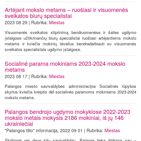
Artėjant mokslo metams – ruošiasi ir visuomenės
sveikatos biurų specialistai
2023 08 29 | Rubrika:
Miestas
Visuomenės sveikatos stiprinimą bendruomenėse ir šalies ugdymo
įstaigose užtikrinančių biurų specialistai ruošiasi artėjantiems mokslo
metams ir kviečia mokinių tėvelius bendradarbiauti su visuomenės
sveikatos specialistais ugdymo įstaigose.
Socialinė parama mokiniams 2023-2024 mokslo
metams
2023 08 17 | Rubrika:
Miestas
Palangos miesto savivaldybės administracijos Socialinės rūpybos
skyrius kviečia kreiptis dėl socialinės paramoms mokiniams 2023-2024
mokslo metams.
Palangos bendrojo ugdymo mokyklose 2022-2023
mokslo metais mokysis 2186 mokiniai, iš jų 146
ukrainiečiai
"Palangos tilto" informacija, 2022 09 01 | Rubrika:
Miestas
Skirtingai nei daug kitų savivaldybių, Palanga lieka ištikima sau –