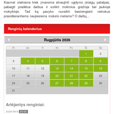
Kasmet siekiama kiek įmanoma atnaujinti ugdymo įstaigų patalpas,
pabaigti pradėtus darbus ir sutikti mokinius gražioje bei jaukioje
mokykloje. Tad ką pavyko nuveikti besirengiant netrukus
prasidėsiantiems naujiesiems mokslo metams? O darbų...
Renginių kalendorius
Rugpjūtis 2026
Pi
An
Tr
Kt
Pn
Št
Sk
1
2
3
4
5
6
7
8
9
10
11
12
13
14
15
16
17
18
19
20
21
22
23
24
25
26
27
28
29
30
31
Artėjantys renginiai:
2026-08-9
20:00