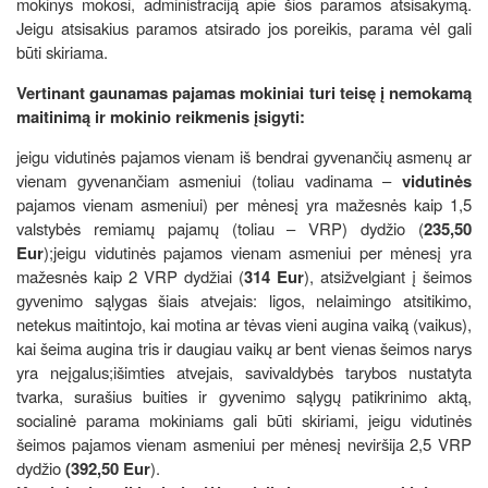
mokinys mokosi, administraciją apie šios paramos atsisakymą.
Jeigu atsisakius paramos atsirado jos poreikis, parama vėl gali
būti skiriama.
Vertinant gaunamas pajamas mokiniai turi teisę į nemokamą
maitinimą ir mokinio reikmenis įsigyti:
jeigu vidutinės pajamos vienam iš bendrai gyvenančių asmenų ar
vienam gyvenančiam asmeniui (toliau vadinama –
vidutinės
pajamos vienam asmeniui) per mėnesį yra mažesnės kaip 1,5
valstybės remiamų pajamų (toliau – VRP) dydžio (
235,50
Eur
);jeigu vidutinės pajamos vienam asmeniui per mėnesį yra
mažesnės kaip 2 VRP dydžiai (
314 Eur
), atsižvelgiant į šeimos
gyvenimo sąlygas šiais atvejais: ligos, nelaimingo atsitikimo,
netekus maitintojo, kai motina ar tėvas vieni augina vaiką (vaikus),
kai šeima augina tris ir daugiau vaikų ar bent vienas šeimos narys
yra neįgalus;išimties atvejais, savivaldybės tarybos nustatyta
tvarka, surašius buities ir gyvenimo sąlygų patikrinimo aktą,
socialinė parama mokiniams gali būti skiriami, jeigu vidutinės
šeimos pajamos vienam asmeniui per mėnesį neviršija 2,5 VRP
dydžio
(392,50 Eur
).