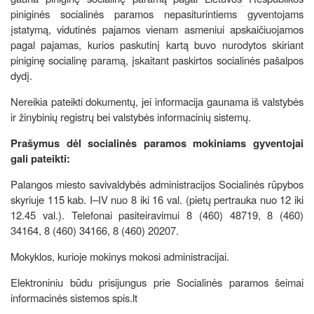
piniginės socialinės paramos nepasiturintiems gyventojams
įstatymą, vidutinės pajamos vienam asmeniui apskaičiuojamos
pagal pajamas, kurios paskutinį kartą buvo nurodytos skiriant
piniginę socialinę paramą, įskaitant paskirtos socialinės pašalpos
dydį.
Nereikia pateikti dokumentų, jei informacija gaunama iš valstybės
ir žinybinių registrų bei valstybės informacinių sistemų.
Prašymus dėl socialinės paramos mokiniams gyventojai
gali pateikti:
Palangos miesto savivaldybės administracijos Socialinės rūpybos
skyriuje 115 kab. I–IV nuo 8 iki 16 val. (pietų pertrauka nuo 12 iki
12.45 val.). Telefonai pasiteiravimui 8 (460) 48719, 8 (460)
34164, 8 (460) 34166, 8 (460) 20207.
Mokyklos, kurioje mokinys mokosi administracijai.
Elektroniniu būdu prisijungus prie Socialinės paramos šeimai
informacinės sistemos spis.lt