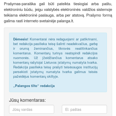
Prašymas-paraiška gali būti pateikta tiesiogiai arba paštu,
elektroniniu būdu, jeigu valstybės elektroninės valdžios sistemoje
teikiama elektroninė paslauga, arba per atstovą. Prašymo formą
galima rasti interneto svetainėje palanga.lt.
Dėmesio!
Komentarai nėra redaguojami ar patikrinami,
bet redakcija pasilieka teisę šalinti neadekvačius, garbę
ir orumą žeminančius, tikrovės neatitinkančius
komentarus. Komentarų turinys neatspindi redakcijos
nuomonės. Už įžeidžiančius komentarus atsako
komentarų rašytojai Lietuvos įstatymų numatyta tvarka.
Redakcija pasilieka teisę prašyti teisėsaugos institucijų
persekioti įstatymų numatyta tvarka galimus teisės
pažeidėjus komentarų skiltyje.
„Palangos tilto“ redakcija
Jūsų komentaras: