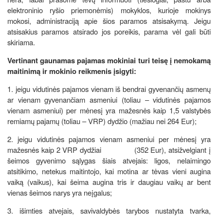
elektroninio ryšio priemonėmis) mokyklos, kurioje mokinys
mokosi, administraciją apie šios paramos atsisakymą. Jeigu
atsisakius paramos atsirado jos poreikis, parama vėl gali būti
skiriama.
Vertinant gaunamas pajamas mokiniai turi teisę į nemokamą
maitinimą ir mokinio reikmenis įsigyti:
1. jeigu vidutinės pajamos vienam iš bendrai gyvenančių asmenų
ar vienam gyvenančiam asmeniui (toliau – vidutinės pajamos
vienam asmeniui) per mėnesį yra mažesnės kaip 1,5 valstybės
remiamų pajamų (toliau – VRP) dydžio (mažiau nei 264 Eur);
2. jeigu vidutinės pajamos vienam asmeniui per mėnesį yra
mažesnės kaip 2 VRP dydžiai (352 Eur), atsižvelgiant į
šeimos gyvenimo sąlygas šiais atvejais: ligos, nelaimingo
atsitikimo, netekus maitintojo, kai motina ar tėvas vieni augina
vaiką (vaikus), kai šeima augina tris ir daugiau vaikų ar bent
vienas šeimos narys yra neįgalus;
3. išimties atvejais, savivaldybės tarybos nustatyta tvarka,