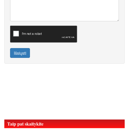
Išsiųsti
Taip pat skaitykite