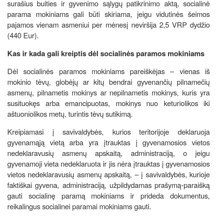
surašius buities ir gyvenimo sąlygų patikrinimo aktą, socialinė
parama mokiniams gali būti skiriama, jeigu vidutinės šeimos
pajamos vienam asmeniui per mėnesį neviršija 2,5 VRP dydžio
(440 Eur).
Kas ir kada gali kreiptis dėl socialinės paramos mokiniams
Dėl socialinės paramos mokiniams pareiškėjas – vienas iš
mokinio tėvų, globėjų ar kitų bendrai gyvenančių pilnamečių
asmenų, pilnametis mokinys ar nepilnametis mokinys, kuris yra
susituokęs arba emancipuotas, mokinys nuo keturiolikos iki
aštuoniolikos metų, turintis tėvų sutikimą.
Kreipiamasi į savivaldybės, kurios teritorijoje deklaruoja
gyvenamąją vietą arba yra įtrauktas į gyvenamosios vietos
nedeklaravusių asmenų apskaitą, administraciją, o jeigu
gyvenamoji vieta nedeklaruota ir jis nėra įtrauktas į gyvenamosios
vietos nedeklaravusių asmenų apskaitą, – į savivaldybės, kurioje
faktiškai gyvena, administraciją, užpildydamas prašymą-paraišką
gauti socialinę paramą mokiniams ir prideda dokumentus,
reikalingus socialinei paramai mokiniams gauti.