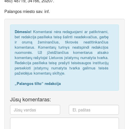
460) 48719, 34166, 20207.
Palangos miesto sav. inf.
Dėmesio!
Komentarai nėra redaguojami ar patikrinami,
bet redakcija pasilieka teisę šalinti neadekvačius, garbę
ir orumą žeminančius, tikrovės neatitinkančius
komentarus. Komentarų turinys neatspindi redakcijos
nuomonės. Už įžeidžiančius komentarus atsako
komentarų rašytojai Lietuvos įstatymų numatyta tvarka.
Redakcija pasilieka teisę prašyti teisėsaugos institucijų
persekioti įstatymų numatyta tvarka galimus teisės
pažeidėjus komentarų skiltyje.
„Palangos tilto“ redakcija
Jūsų komentaras: