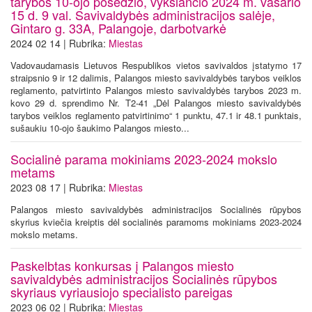
tarybos 10-ojo posėdžio, vyksiančio 2024 m. vasario
15 d. 9 val. Savivaldybės administracijos salėje,
Gintaro g. 33A, Palangoje, darbotvarkė
2024 02 14 | Rubrika:
Miestas
Vadovaudamasis Lietuvos Respublikos vietos savivaldos įstatymo 17
straipsnio 9 ir 12 dalimis, Palangos miesto savivaldybės tarybos veiklos
reglamento, patvirtinto Palangos miesto savivaldybės tarybos 2023 m.
kovo 29 d. sprendimo Nr. T2-41 „Dėl Palangos miesto savivaldybės
tarybos veiklos reglamento patvirtinimo“ 1 punktu, 47.1 ir 48.1 punktais,
sušaukiu 10-ojo šaukimo Palangos miesto...
Socialinė parama mokiniams 2023-2024 mokslo
metams
2023 08 17 | Rubrika:
Miestas
Palangos miesto savivaldybės administracijos Socialinės rūpybos
skyrius kviečia kreiptis dėl socialinės paramoms mokiniams 2023-2024
mokslo metams.
Paskelbtas konkursas į Palangos miesto
savivaldybės administracijos Socialinės rūpybos
skyriaus vyriausiojo specialisto pareigas
2023 06 02 | Rubrika:
Miestas