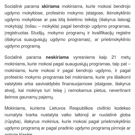
Socialinė parama
skiriama
mokiniams, kurie mokosi bendrojo
ugdymo mokyklose, profesinio mokymo įstaigose, ikimokyklinio
ugdymo mokyklose ar pas kitą švietimo teikėją (išskyrus laisvąjį
mokytoją) (toliau – mokykla) pagal bendrojo ugdymo programas,
įregistruotas Studijų, mokymo programų ir kvalifikacijų registre
(išskyrus suaugusiųjų ugdymo programas), ar priešmokyklinio
ugdymo programą.
Socialinė parama
neskiriama
vyresniems kaip 21 metų
mokiniams, kurie mokosi pagal suaugusiųjų programas, taip pat –
mokiniams, kurie mokosi ir pagal bendrojo ugdymo, ir pagal
profesinio mokymo programas bei mokiniams, kurie yra išlaikomi
valstybės arba savivaldybės finansuojamose įstaigose, išskyrus
atvejį, kai mokinys turi teisę į nemokamus pietus, nevertinant
šeimos gaunamų pajamų.
Mokiniams, kuriems Lietuvos Respublikos civilinio kodekso
numatyta tvarka nustatyta vaiko laikinoji ar nuolatinė globa
(rūpyba), išskyrus mokinius, kurie mokosi pagal priešmokyklinio
ugdymo programą ar pagal pradinio ugdymo programą pirmoje ar
antroje klasėje.