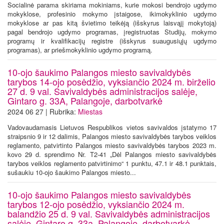
Socialinė parama skiriama mokiniams, kurie mokosi bendrojo ugdymo
mokyklose, profesinio mokymo įstaigose, ikimokyklinio ugdymo
mokyklose ar pas kitą švietimo teikėją (išskyrus laisvąjį mokytoją)
pagal bendrojo ugdymo programas, įregistruotas Studijų, mokymo
programų ir kvalifikacijų registre (išskyrus suaugusiųjų ugdymo
programas), ar priešmokyklinio ugdymo programą.
10-ojo šaukimo Palangos miesto savivaldybės
tarybos 14-ojo posėdžio, vyksiančio 2024 m. birželio
27 d. 9 val. Savivaldybės administracijos salėje,
Gintaro g. 33A, Palangoje, darbotvarkė
2024 06 27 | Rubrika:
Miestas
Vadovaudamasis Lietuvos Respublikos vietos savivaldos įstatymo 17
straipsnio 9 ir 12 dalimis, Palangos miesto savivaldybės tarybos veiklos
reglamento, patvirtinto Palangos miesto savivaldybės tarybos 2023 m.
kovo 29 d. sprendimo Nr. T2-41 „Dėl Palangos miesto savivaldybės
tarybos veiklos reglamento patvirtinimo“ 1 punktu, 47.1 ir 48.1 punktais,
sušaukiu 10-ojo šaukimo Palangos miesto...
10-ojo šaukimo Palangos miesto savivaldybės
tarybos 12-ojo posėdžio, vyksiančio 2024 m.
balandžio 25 d. 9 val. Savivaldybės administracijos
salėje, Gintaro g. 33a, Palangoje, darbotvarkė