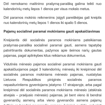
Dėl nemokamo maitinimo prašymą-paraišką galima teikti nuo
kalendorinių metų liepos 1 dienos per visus mokslo metus.
Dėl paramos mokinio reikmenims įsigyti pareiškėjas gali kreiptis
nuo kalendorinių metų liepos 1 dienos iki spalio 5 dienos.
Pajamų socialinei paramai mokiniams gauti apskaičiavimas
Kreipiantis dėl socialinės paramos mokiniams pateikiamas
prašymas-paraiška socialinei paramai gauti, asmens tapatybę
patvirtinantis dokumentas, pažymos apie šeimos narių gautas
pajamas, pagal aplinkybes kitus reikiamus dokumentus.
Vidutinės mėnesio pajamos socialinei paramai mokiniams gauti
apskaičiuojamos pagal 3 kalendorinių mėnesių iki kreipimosi dėl
socialinės paramos mokiniams mėnesio pajamas, nustatytas
Lietuvos Respublikos piniginės socialinės paramos
nepasiturintiems gyventojams įstatymo 17 straipsnyje, arba pagal
kreipimosi dėl socialinės paramos mokiniams mėnesio (atskirais
atvejais – praėjusio mėnesio) pajamas, jei bent vieno iš bendrai
gyvenančių asmenų arba vieno gyvenančio asmens pajamų