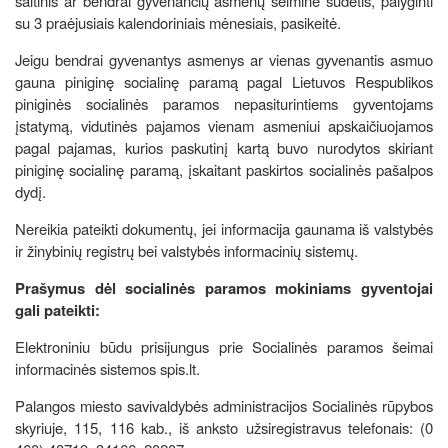
šaltinis ar bendrai gyvenančių asmenų šeiminė sudėtis, palyginti
su 3 praėjusiais kalendoriniais mėnesiais, pasikeitė.
Jeigu bendrai gyvenantys asmenys ar vienas gyvenantis asmuo
gauna piniginę socialinę paramą pagal Lietuvos Respublikos
piniginės socialinės paramos nepasiturintiems gyventojams
įstatymą, vidutinės pajamos vienam asmeniui apskaičiuojamos
pagal pajamas, kurios paskutinį kartą buvo nurodytos skiriant
piniginę socialinę paramą, įskaitant paskirtos socialinės pašalpos
dydį.
Nereikia pateikti dokumentų, jei informacija gaunama iš valstybės
ir žinybinių registrų bei valstybės informacinių sistemų.
Prašymus dėl socialinės paramos mokiniams gyventojai
gali pateikti:
Elektroniniu būdu prisijungus prie Socialinės paramos šeimai
informacinės sistemos spis.lt.
Palangos miesto savivaldybės administracijos Socialinės rūpybos
skyriuje, 115, 116 kab., iš anksto užsiregistravus telefonais: (0