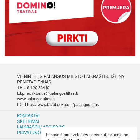
VIENINTELIS PALANGOS MIESTO LAIKRAŠTIS, IŠEINA
PENKTADIENIAIS
TEL. 8 620 53440
El.p redaktorius@palangostiltas.lt
www.palangostiltas.lt
FC: https://www.facebook.com/palangostiltas
KONTAKTAI
SKELBIMAI
LAIKRAŠČIŲ ARCHYVAS
PRIVATUMO IR SLAPUKŲ POLITIKA
Pilnaverčiam svetainės naršymui, naudojame