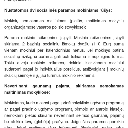
Nustatomos dvi socialinės paramos mokiniams rūšys:
Mokinių nemokamas maitinimas (pietūs, maitinimas mokyklų
organizuojamose vasaros poilsio stovyklose);
Parama mokinio reikmenims įsigyti. Mokinio reikmenims įsigyti
skiriama 2 bazinių socialinių išmokų dydžių (110 Eur) suma
vienam mokiniui per kalendorinius metus. Jei mokinys patiria
socialinę riziką, ši parama gali būti teikiama ir nepinigine forma.
Tokiu atveju mokinio reikmenų rinkiniai kiekvienam mokiniui
sudaromi pagal jo individualius poreikius, atsižvelgiant į mokinių
skaičių šeimoje ir jų jau turimus mokinio reikmenis.
Nevertinant gaunamų pajamų skiriamas nemokamas
maitinimas mokyklose:
Mokiniams, kurie mokosi pagal priešmokyklinio ugdymo programą
ar pagal pradinio ugdymo programą pirmoje ar antroje klasėje,
nemokami pietūs skiriami nevertinant šeimos gaunamų pajamų
be atskiro tėvų (globėjų) prašymo. Jeigu šios paramos poreikio
nėra, labai prašome tėvų informuoti (tiesiogiai, paštu arba