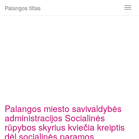
Palangos tiltas
Toggl
naviga
Palangos miesto savivaldybės
administracijos Socialinės
rūpybos skyrius kviečia kreiptis
dėl socialinės paramos