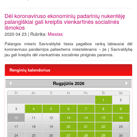
Dėl koronaviruso ekonominių padarinių nukentėję
palangiškiai gali kreiptis vienkartinės socialinės
išmokos
2020 04 23 | Rubrika:
Miestas
Palangos miesto Savivaldybė tiesia pagalbos ranką labiausiai dėl
koronaviruso pandemijos paliestiems miestelėnams – jie į Savivaldybę
jau gali kreiptis dėl vienkartinės socialinės piniginės paramos.
Renginių kalendorius
Rugpjūtis 2026
Pi
An
Tr
Kt
Pn
Št
Sk
1
2
3
4
5
6
7
8
9
10
11
12
13
14
15
16
17
18
19
20
21
22
23
24
25
26
27
28
29
30