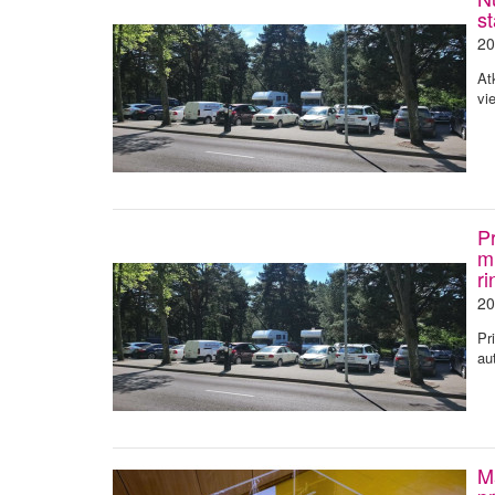
s
20
At
vi
P
m
ri
20
Pr
au
M