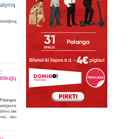
statymą
stovėjimą
:
aslaugų
„Palangos
pareigoms
kūrimo bei
ume), esu
ių