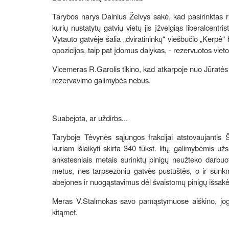
Tarybos narys Dainius Želvys sakė, kad pasirinktas r
kurių nustatytų gatvių vietų jis įžvelgiąs liberalcen
Vytauto gatvėje šalia „dviratininkų“ viešbučio „Kerpė“ 
opozicijos, taip pat įdomus dalykas, - rezervuotos vieto
Vicemeras R.Garolis tikino, kad atkarpoje nuo Jūratės
rezervavimo galimybės nebus.
Suabejota, ar uždirbs...
Taryboje Tėvynės sąjungos frakcijai atstovaujantis 
kuriam išlaikyti skirta 340 tūkst. litų, galimybėmis už
ankstesniais metais surinktų pinigų neužteko darbuot
metus, nes tarpsezoniu gatvės pustuštės, o ir sunk
abejones ir nuogąstavimus dėl švaistomų pinigų išsakė
Meras V.Stalmokas savo pamąstymuose aiškino, jog ga
kitąmet.