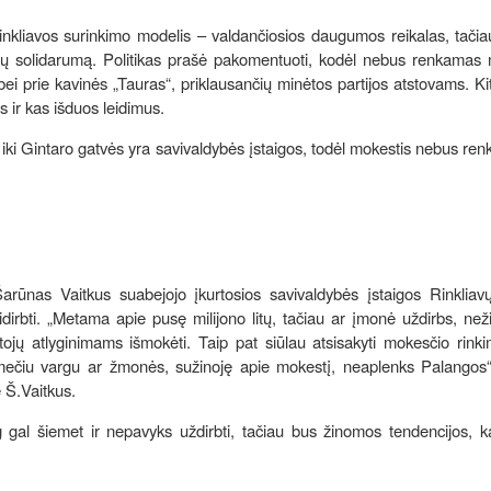
inkliavos surinkimo modelis – valdančiosios daugumos reikalas, tačia
tristų solidarumą. Politikas prašė pakomentuoti, kodėl nebus renkamas
bei prie kavinės „Tauras“, priklausančių minėtos partijos atstovams. Ki
s ir kas išduos leidimus.
 iki Gintaro gatvės yra savivaldybės įstaigos, todėl mokestis nebus re
Šarūnas Vaitkus suabejojo įkurtosios savivaldybės įstaigos Rinkliav
sidirbti. „Metama apie pusę milijono litų, tačiau ar įmonė uždirbs, než
ojų atlyginimams išmokėti. Taip pat siūlau atsisakyti mokesčio rink
mečiu vargu ar žmonės, sužinoję apie mokestį, neaplenks Palangos“
 Š.Vaitkus.
l šiemet ir nepavyks uždirbti, tačiau bus žinomos tendencijos, kai