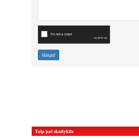
Išsiųsti
Taip pat skaitykite