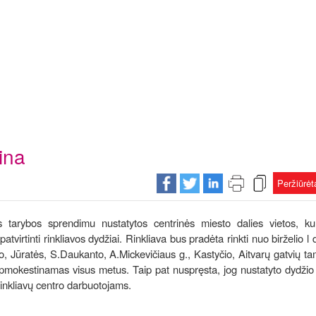
ina
Peržiūrė
s tarybos sprendimu nustatytos centrinės miesto dalies vietos, ku
virtinti rinkliavos dydžiai. Rinkliava bus pradėta rinkti nuo birželio l 
o, Jūratės, S.Daukanto, A.Mickevičiaus g., Kastyčio, Aitvarų gatvių ta
pmokestinamas visus metus. Taip pat nuspręsta, jog nustatyto dydžio 
inkliavų centro darbuotojams.