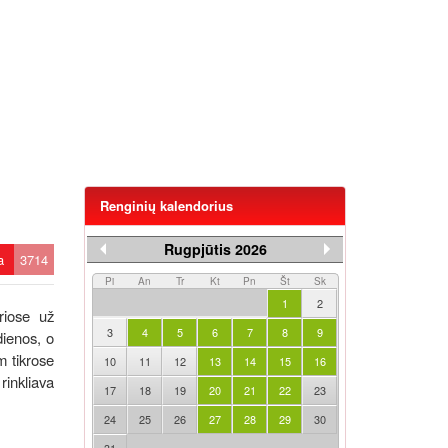
Renginių kalendorius
Rugpjūtis 2026
ta
3714
Pi
An
Tr
Kt
Pn
Št
Sk
1
2
riose už
3
4
5
6
7
8
9
dienos, o
m tikrose
10
11
12
13
14
15
16
rinkliava
17
18
19
20
21
22
23
24
25
26
27
28
29
30