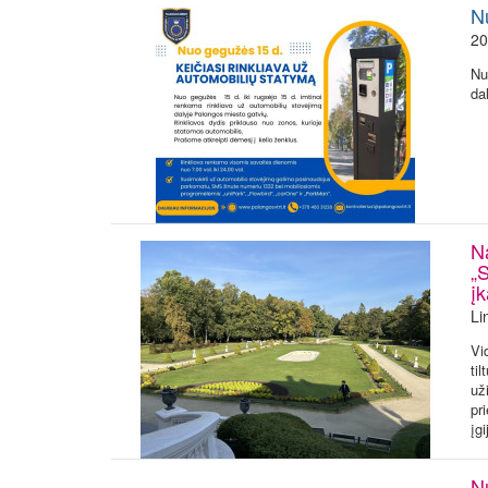
N
20
Nu
da
N
„
įk
Li
Vi
ti
už
pr
įgi
N