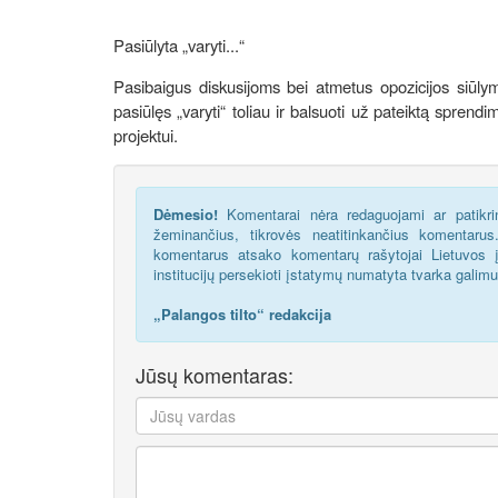
Pasiūlyta „varyti...“
Pasibaigus diskusijoms bei atmetus opozicijos siūl
pasiūlęs „varyti“ toliau ir balsuoti už pateiktą sprend
projektui.
Dėmesio!
Komentarai nėra redaguojami ar patikrin
žeminančius, tikrovės neatitinkančius komentaru
komentarus atsako komentarų rašytojai Lietuvos į
institucijų persekioti įstatymų numatyta tvarka galim
„Palangos tilto“ redakcija
Jūsų komentaras: