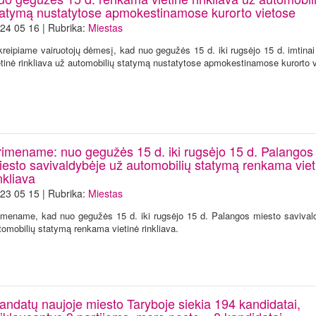
tatymą nustatytose apmokestinamose kurorto vietose
24 05 16 | Rubrika:
Miestas
kreipiame vairuotojų dėmesį, kad nuo gegužės 15 d. iki rugsėjo 15 d. imtina
etinė rinkliava už automobilių statymą nustatytose apmokestinamose kurorto 
rimename: nuo gegužės 15 d. iki rugsėjo 15 d. Palangos
iesto savivaldybėje už automobilių statymą renkama viet
nkliava
23 05 15 | Rubrika:
Miestas
imename, kad nuo gegužės 15 d. iki rugsėjo 15 d. Palangos miesto savival
tomobilių statymą renkama vietinė rinkliava.
andatų naujoje miesto Taryboje siekia 194 kandidatai,