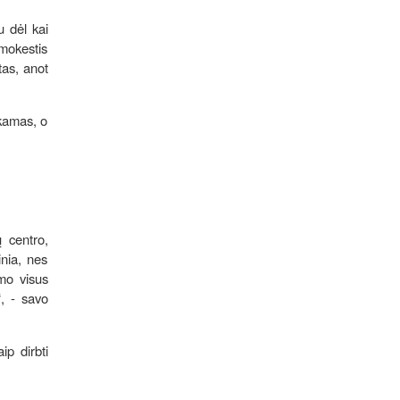
u dėl kai
 mokestis
tas, anot
nkamas, o
ų centro,
inia, nes
imo visus
, - savo
p dirbti