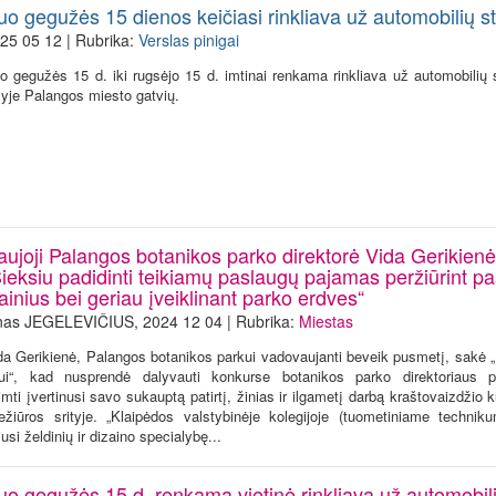
uo gegužės 15 dienos keičiasi rinkliava už automobilių 
25 05 12 | Rubrika:
Verslas pinigai
o gegužės 15 d. iki rugsėjo 15 d. imtinai renkama rinkliava už automobilių 
lyje Palangos miesto gatvių.
aujoji Palangos botanikos parko direktorė Vida Gerikienė
Sieksiu padidinti teikiamų paslaugų pajamas peržiūrint p
ainius bei geriau įveiklinant parko erdves“
nas JEGELEVIČIUS, 2024 12 04 | Rubrika:
Miestas
da Gerikienė, Palangos botanikos parkui vadovaujanti beveik pusmetį, sakė 
ltui“, kad nusprendė dalyvauti konkurse botanikos parko direktoriaus 
imti įvertinusi savo sukauptą patirtį, žinias ir ilgametį darbą kraštovaizdžio 
iežiūros srityje. „Klaipėdos valstybinėje kolegijoje (tuometiniame technik
jusi želdinių ir dizaino specialybę...
uo gegužės 15 d. renkama vietinė rinkliava už automobil