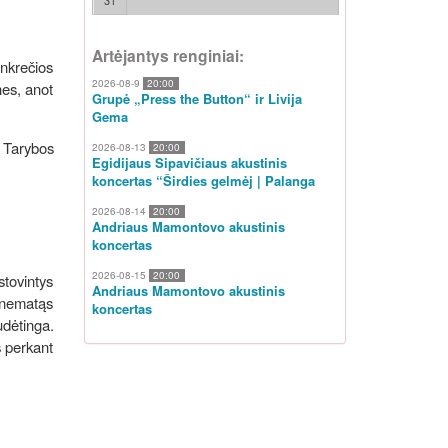
31
Artėjantys renginiai:
nkrečios
2026-08-9
20:00
nes, anot
Grupė „Press the Button“ ir Livija
Gema
. Tarybos
2026-08-13
20:00
Egidijaus Sipavičiaus akustinis
koncertas “Širdies gelmėj | Palanga
2026-08-14
20:00
Andriaus Mamontovo akustinis
koncertas
2026-08-15
20:00
stovintys
Andriaus Mamontovo akustinis
 nematąs
koncertas
udėtinga.
s perkant