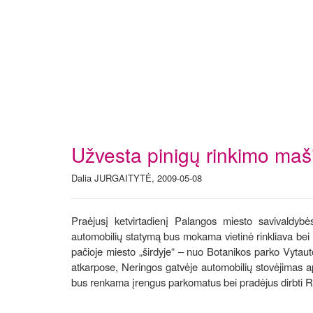
Užvesta pinigų rinkimo maš
Dalia JURGAITYTĖ, 2009-05-08
Praėjusį ketvirtadienį Palangos miesto savivaldybė
automobilių statymą bus mokama vietinė rinkliava bei pat
pačioje miesto „širdyje“ – nuo Botanikos parko Vytaut
atkarpose, Neringos gatvėje automobilių stovėjimas a
bus renkama įrengus parkomatus bei pradėjus dirbti R