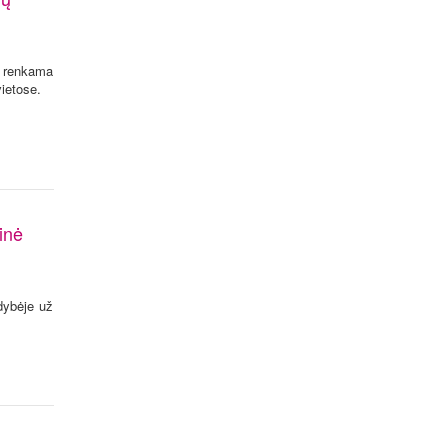
i renkama
vietose.
inė
dybėje už