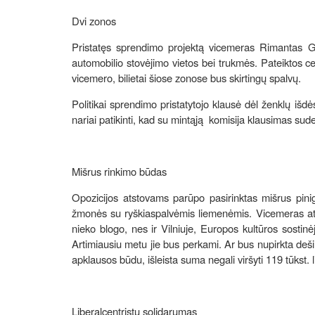
Dvi zonos
Pristatęs sprendimo projektą vicemeras Rimantas Ga
automobilio stovėjimo vietos bei trukmės. Pateiktos cen
vicemero, bilietai šiose zonose bus skirtingų spalvų.
Politikai sprendimo pristatytojo klausė dėl ženklų i
nariai patikinti, kad su mintąją komisija klausimas sude
Mišrus rinkimo būdas
Opozicijos atstovams parūpo pasirinktas mišrus pini
žmonės su ryškiaspalvėmis liemenėmis. Vicemeras atš
nieko blogo, nes ir Vilniuje, Europos kultūros sostin
Artimiausiu metu jie bus perkami. Ar bus nupirkta deši
apklausos būdu, išleista suma negali viršyti 119 tūkst. l
Liberalcentristų solidarumas