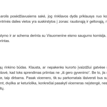
rolis posėdžiavusiems sakė, jog rinkliavos dydis priklausys nuo ko
trinės dalies vietos yra suskirstytos į zonas: raudonąją ir geltonąją, 
šdėstymo ir ar schema derinta su Visuomenine eismo saugumo komisija
rintas.
gų rinkimo būdas. Klausta, ar nepakenks kurorto įvaizdžiui gatvėse 
ovė, kad toks sprendimas priimtas ne „iš gero gyvenimo“. Be to, jis
ėje, taip dirbama. Pasak vicemero, tik su parkomatais išsiversti bus s
mt, dvylika ar keturiolika, konkrečiai pasakyti vicemeras neįstengė, ne
itų.