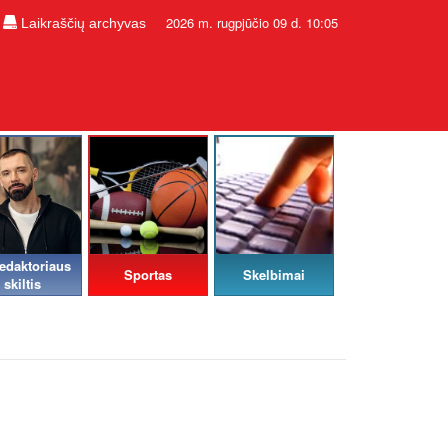
2026 m. rugpjūčio 09 d. 10:05
Laikraščių archyvas
edaktoriaus
Sportas
Skelbimai
skiltis