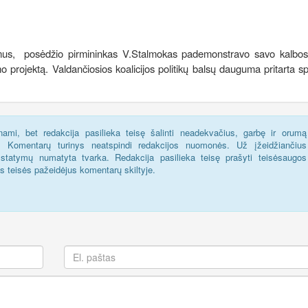
ymus, posėdžio pirmininkas V.Stalmokas pademonstravo savo kalbos 
imo projektą. Valdančiosios koalicijos politikų balsų dauguma pritarta 
ami, bet redakcija pasilieka teisę šalinti neadekvačius, garbę ir orumą
s. Komentarų turinys neatspindi redakcijos nuomonės. Už įžeidžiančius
statymų numatyta tvarka. Redakcija pasilieka teisę prašyti teisėsaugos
us teisės pažeidėjus komentarų skiltyje.