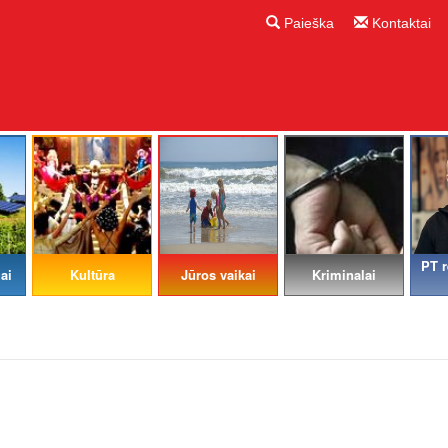
Paieška
Kontaktai
PT r
ai
Kultūra
Jūros vaikai
Kriminalai