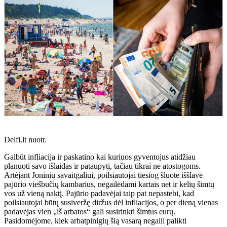
Delfi.lt nuotr.
Galbūt infliacija ir paskatino kai kuriuos gyventojus atidžiau
planuoti savo išlaidas ir pataupyti, tačiau tikrai ne atostogoms.
Artėjant Joninių savaitgaliui, poilsiautojai tiesiog šluote iššlavė
pajūrio viešbučių kambarius, negailėdami kartais net ir kelių šimtų
vos už vieną naktį. Pajūrio padavėjai taip pat nepastebi, kad
poilsiautojai būtų susiveržę diržus dėl infliacijos, o per dieną vienas
padavėjas vien „iš arbatos“ gali susirinkti šimtus eurų.
Pasidomėjome, kiek arbatpinigių šią vasarą negaili palikti