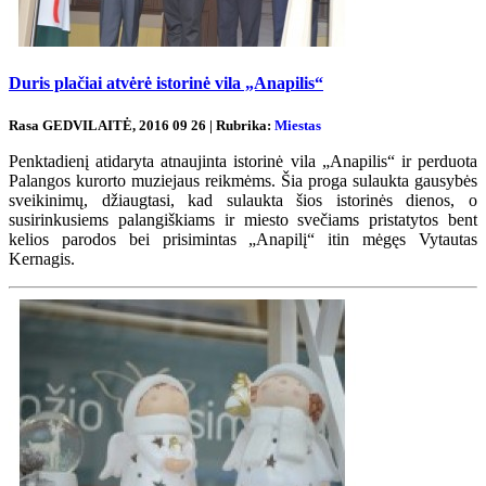
Duris plačiai atvėrė istorinė vila „Anapilis“
Rasa GEDVILAITĖ, 2016 09 26 | Rubrika:
Miestas
Penktadienį atidaryta atnaujinta istorinė vila „Anapilis“ ir perduota
Palangos kurorto muziejaus reikmėms. Šia proga sulaukta gausybės
sveikinimų, džiaugtasi, kad sulaukta šios istorinės dienos, o
susirinkusiems palangiškiams ir miesto svečiams pristatytos bent
kelios parodos bei prisimintas „Anapilį“ itin mėgęs Vytautas
Kernagis.