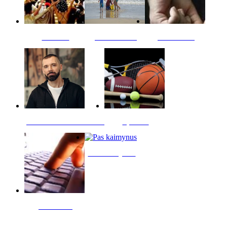
Kultūra
Jūros vaikai
Kriminalai
PT redaktoriaus skiltis
Sportas
Pas kaimynus
Skelbimai