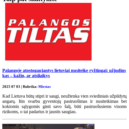
Palangoje atostogaujantys lietuviai nusiteikę ryžtingai: užjudins
kas – kažin, ar atsilaikys
2025 07 03 | Rubrika:
Miestas
Kad Lietuva būtų stipri ir saugi, neužtenka vien sviediniais užpildytų
angarų. Itin svarbu gyventojų pasiruošimas ir nusiteikimas bet
kokiomis sąlygomis ginti savo šalį, būti pasiruošusiems visoms
rizikoms, o tai padarius ir jaustis saugiau.