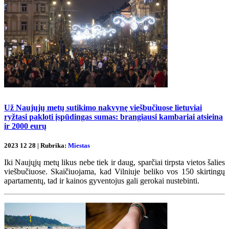
Už Naujųjų metų sutikimo nakvynę viešbučiuose lietuviai
ryžtasi pakloti įspūdingas sumas: brangiausi kambariai atsieina
ir 2000 eurų
2023 12 28 | Rubrika:
Miestas
Iki Naujųjų metų likus nebe tiek ir daug, sparčiai tirpsta vietos šalies
viešbučiuose. Skaičiuojama, kad Vilniuje beliko vos 150 skirtingų
apartamentų, tad ir kainos gyventojus gali gerokai nustebinti.