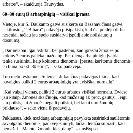
arbatos“, – skaičiuoja Tautvydas.
60–80 eurų iš arbatpinigių – visiškai įprasta
Vietoje, kur S. Daukanto gatvė susikerta su Basanavičiaus gatve,
įsikūrusio „11B baro“ padavėja prisipažįsta, kad čia pradėjo dirbti
neseniai, tačiau jau spėjo susidaryti įspūdį apie poilsiautojų
dosnumą.
„Dar nelabai ilgai tedirbu, bet pastebiu, kad įprastai žmonės po
kokius 3 eurus palieka maždaug. Per dieną arbatpinigių įvairiai
tenka susirinkti, kaip kokiomis dienomis. Įprastai karštomis dienomis
tai būna po 60–80 eurų“, – sako padavėja.
Tuo metu restorane „Sutema“ dirbančios padavėjos tikina, kad
pavalgius palikti 2 eurus arbatpinigių yra „visiškai normalu“.
„Kai valgai vienas, palikti 2 eurus arbatos visiškai normalu. Dviese
jau kitaip. Žmonės skaičiuoja, kad maždaug 10 proc. gautųsi. Jeigu
jau poilsis, tai žmonės negaili poilsiui, bet labai nuo žmonių
priklauso“, – sako viena iš padavėjų.
Paklausus, kiek maždaug arbatpinigių pavyksta susirinkti saulėtomis
savaitgalio dienomis, padavėjos nutyli, tačiau leidžia suprasti, kad
nemažai. „Matote, žmonių kiek daug“, – nusišypso.