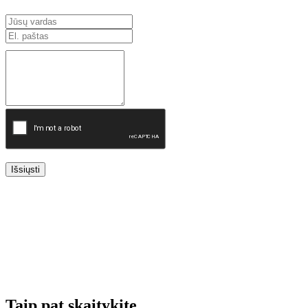
Išsiųsti
Taip pat skaitykite