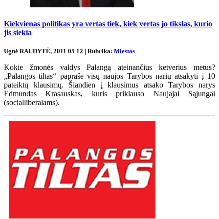
Kiekvienas politikas yra vertas tiek, kiek vertas jo tikslas, kurio
jis siekia
Ugnė RAUDYTĖ, 2011 05 12 | Rubrika:
Miestas
Kokie žmonės valdys Palangą ateinančius ketverius metus?
„Palangos tiltas“ paprašė visų naujos Tarybos narių atsakyti į 10
pateiktų klausimų. Šiandien į klausimus atsako Tarybos narys
Edmundas Krasauskas, kuris priklauso Naujajai Sąjungai
(socialliberalams).