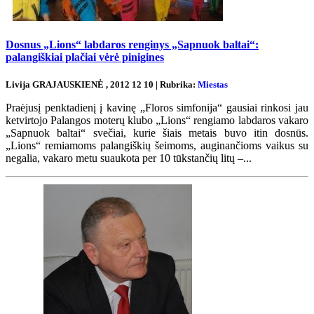
Dosnus „Lions“ labdaros renginys „Sapnuok baltai“:
palangiškiai plačiai vėrė pinigines
Livija GRAJAUSKIENĖ , 2012 12 10 | Rubrika:
Miestas
Praėjusį penktadienį į kavinę „Floros simfonija“ gausiai rinkosi jau
ketvirtojo Palangos moterų klubo „Lions“ rengiamo labdaros vakaro
„Sapnuok baltai“ svečiai, kurie šiais metais buvo itin dosnūs.
„Lions“ remiamoms palangiškių šeimoms, auginančioms vaikus su
negalia, vakaro metu suaukota per 10 tūkstančių litų –...