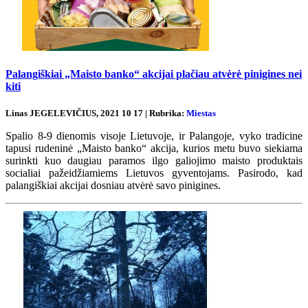
Palangiškiai „Maisto banko“ akcijai plačiau atvėrė pinigines nei
kiti
Linas JEGELEVIČIUS, 2021 10 17 | Rubrika:
Miestas
Spalio 8-9 dienomis visoje Lietuvoje, ir Palangoje, vyko tradicine
tapusi rudeninė „Maisto banko“ akcija, kurios metu buvo siekiama
surinkti kuo daugiau paramos ilgo galiojimo maisto produktais
socialiai pažeidžiamiems Lietuvos gyventojams. Pasirodo, kad
palangiškiai akcijai dosniau atvėrė savo pinigines.