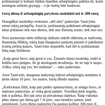
poilsiautojai ir kokiais būdais šiandien arbatpinigius palieka tie, kurie
nemėgsta nešiotis grynųjų – o jie turėtų būti budresni.
Gerą dieną iš arbatpinigių pavyksta susirinkti net ir 200 eurų
Draugiškai nusiteikęs restorano „deCuba“ padavėjas Tautvydas
neturi jokių paslapčių. Anot jo, poilsiautojų paliekami arbatpinigiai
labai priklauso tiek nuo dienos, tiek nuo žmonių srauto, tiek nuo oro.
Nors pastaruoju metu infliacija dažnam sukėlė didesnių ar mažesnių
finansinių iššūkių, tokių kaip išaugusios paskolų įmonės ir pakilusios
įvairių prekių kainos, Tautvydas nepastebi, kad dėl to poilsiautojai
būtų tapę šykštesni.
„Kaip gerai buvo, taip gerai ir yra. Žmonės fainai nusiteikę, todėl ir
leidžia tuos pinigus. Jie gi atostogauti atvažiuoja. Jie ne taip ir taupo.
Aišku, tokių irgi yra, bet mažuma“, – sako padavėjas.
Anot Tautvydo, dauguma lankytojų laikosi arbatpinigių standarto ir
jiems skiria 10 proc. tos sumos, kurią išleido maistui.
„Kiekvienas žiūri, kaip jam patiko aptarnavimas, ar smagu buvo, ar
malonus padavėjas, ar viską gerai padarė. Teoriškai kiek negaila,
tiek ir palieka. Bet juk nėra tai privalomas dalykas. Šiaip vidurkis
plius minus per dieną gal 7–8 proc. nuo bendros sumos, kiek
suprekiauji. Gerą dieną padavėjui čia gautųsi kažkur 200 eurų iš