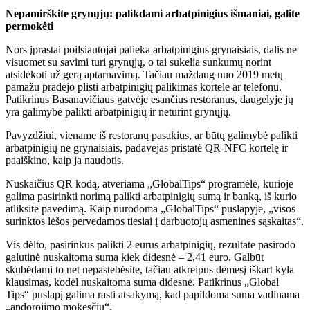
Nepamirškite grynųjų: palikdami arbatpinigius išmaniai, galite
permokėti
Nors įprastai poilsiautojai palieka arbatpinigius grynaisiais, dalis ne
visuomet su savimi turi grynųjų, o tai sukelia sunkumų norint
atsidėkoti už gerą aptarnavimą. Tačiau maždaug nuo 2019 metų
pamažu pradėjo plisti arbatpinigių palikimas kortele ar telefonu.
Patikrinus Basanavičiaus gatvėje esančius restoranus, daugelyje jų
yra galimybė palikti arbatpinigių ir neturint grynųjų.
Pavyzdžiui, viename iš restoranų pasakius, ar būtų galimybė palikti
arbatpinigių ne grynaisiais, padavėjas pristatė QR-NFC kortelę ir
paaiškino, kaip ja naudotis.
Nuskaičius QR kodą, atveriama „GlobalTips“ programėlė, kurioje
galima pasirinkti norimą palikti arbatpinigių sumą ir banką, iš kurio
atliksite pavedimą. Kaip nurodoma „GlobalTips“ puslapyje, „visos
surinktos lėšos pervedamos tiesiai į darbuotojų asmenines sąskaitas“.
Vis dėlto, pasirinkus palikti 2 eurus arbatpinigių, rezultate pasirodo
galutinė nuskaitoma suma kiek didesnė – 2,41 euro. Galbūt
skubėdami to net nepastebėsite, tačiau atkreipus dėmesį iškart kyla
klausimas, kodėl nuskaitoma suma didesnė. Patikrinus „Global
Tips“ puslapį galima rasti atsakymą, kad papildoma suma vadinama
„apdorojimo mokesčiu“.