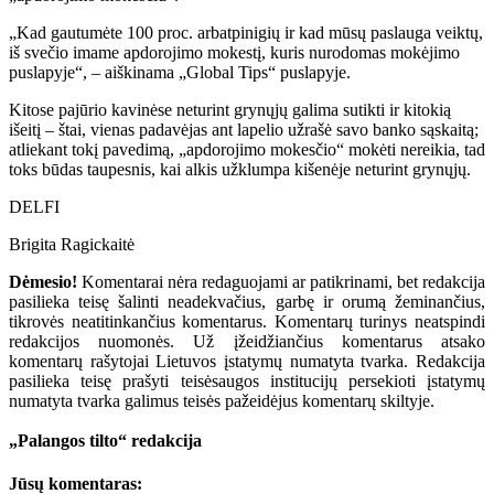
„Kad gautumėte 100 proc. arbatpinigių ir kad mūsų paslauga veiktų,
iš svečio imame apdorojimo mokestį, kuris nurodomas mokėjimo
puslapyje“, – aiškinama „Global Tips“ puslapyje.
Kitose pajūrio kavinėse neturint grynųjų galima sutikti ir kitokią
išeitį – štai, vienas padavėjas ant lapelio užrašė savo banko sąskaitą;
atliekant tokį pavedimą, „apdorojimo mokesčio“ mokėti nereikia, tad
toks būdas taupesnis, kai alkis užklumpa kišenėje neturint grynųjų.
DELFI
Brigita Ragickaitė
Dėmesio!
Komentarai nėra redaguojami ar patikrinami, bet redakcija
pasilieka teisę šalinti neadekvačius, garbę ir orumą žeminančius,
tikrovės neatitinkančius komentarus. Komentarų turinys neatspindi
redakcijos nuomonės. Už įžeidžiančius komentarus atsako
komentarų rašytojai Lietuvos įstatymų numatyta tvarka. Redakcija
pasilieka teisę prašyti teisėsaugos institucijų persekioti įstatymų
numatyta tvarka galimus teisės pažeidėjus komentarų skiltyje.
„Palangos tilto“ redakcija
Jūsų komentaras: