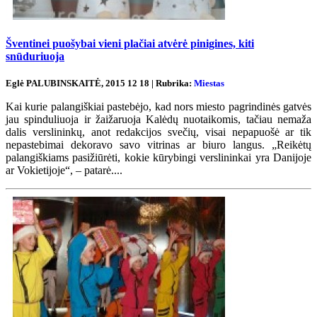
Šventinei puošybai vieni plačiai atvėrė pinigines, kiti
snūduriuoja
Eglė PALUBINSKAITĖ, 2015 12 18 | Rubrika:
Miestas
Kai kurie palangiškiai pastebėjo, kad nors miesto pagrindinės gatvės
jau spinduliuoja ir žaižaruoja Kalėdų nuotaikomis, tačiau nemaža
dalis verslininkų, anot redakcijos svečių, visai nepapuošė ar tik
nepastebimai dekoravo savo vitrinas ar biuro langus. „Reikėtų
palangiškiams pasižiūrėti, kokie kūrybingi verslininkai yra Danijoje
ar Vokietijoje“, – patarė....