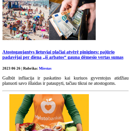
Atostogaujantys lietuviai plačiai atvėrė pinigines: pajūrio
padavėjai per dieną „iš arbatos“ gauna dėmesio vertas sumas
2023 06 26 | Rubrika:
Miestas
Galbūt infliacija ir paskatino kai kuriuos gyventojus atidžiau
planuoti savo išlaidas ir pataupyti, tačiau tikrai ne atostogoms.