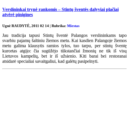
Verslininkai trynė rankomis – Stintų šventės dalyviai plačiai
atvėrė pinigines
Ugnė RAUDYTĖ, 2011 02 14 | Rubrika:
Miestas
Jau tradicija tapusi Stintų šventė Palangos verslininkams tapo
svarbiu pajamų šaltiniu žiemos metu. Kai kasdien Palangoje žiemos
metu galima klausytis ramios tylos, tuo tarpu, per stintų šventę
kurortas atgijo: čia sugūžėjo tūkstančiai žmonių ne tik iš visų
Lietuvos kampelių, bet ir iš užsienio. Kiti barai bei restoranai
atsidarė specialiai savaitgaliui, kad galėtų pasipelnyti.
Renginių kalendorius