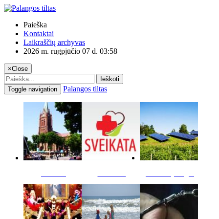
Paieška
Kontaktai
Laikraščių archyvas
2026 m. rugpjūčio 07 d. 03:58
×
Close
Ieškoti
Palangos tiltas
Toggle navigation
Miestas
Sveikata
Verslas pinigai