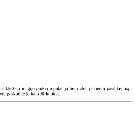
klestėjo ir įgijo puikią reputaciją bei didelį pacientų pasitikėjimą.
yra paskutinė jo kaip Jūrininkų...