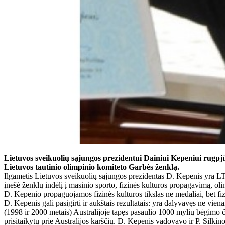
Lietuvos sveikuolių sąjungos prezidentui Dainiui Kepeniui rugpjū
Lietuvos tautinio olimpinio komiteto Garbės ženklą.
Ilgametis Lietuvos sveikuolių sąjungos prezidentas D. Kepenis yra 
įnešė ženklų indėlį į masinio sporto, fizinės kultūros propagavimą, 
D. Kepenio propaguojamos fizinės kultūros tikslas ne medaliai, bet fi
D. Kepenis gali pasigirti ir aukštais rezultatais: yra dalyvavęs ne vi
(1998 ir 2000 metais) Australijoje tapęs pasaulio 1000 mylių bėgimo č
prisitaikytų prie Australijos karščių. D. Kepenis vadovavo ir P. Silk