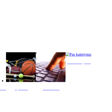
Pas kaimynus
ltis
Sportas
Skelbimai