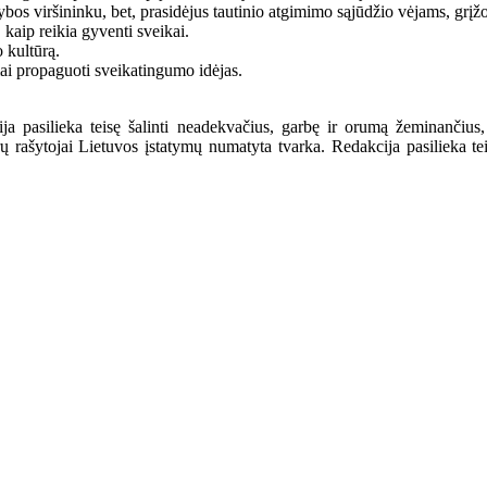
bos viršininku, bet, prasidėjus tautinio atgimimo sąjūdžio vėjams, grįž
kaip reikia gyventi sveikai.
 kultūrą.
mai propaguoti sveikatingumo idėjas.
a pasilieka teisę šalinti neadekvačius, garbę ir orumą žeminančius,
ašytojai Lietuvos įstatymų numatyta tvarka. Redakcija pasilieka teisę