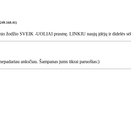
.249.160.41)
inio žodžio SVEIK -UOLIAI prasmę. LINKIU naujų įdėjų ir didelės sė
o nepadariau anksčiau. Šampanas jums tikrai paruoštas:)