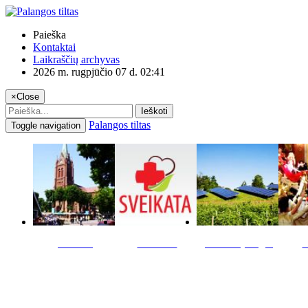
Paieška
Kontaktai
Laikraščių archyvas
2026 m. rugpjūčio 07 d. 02:41
×
Close
Ieškoti
Palangos tiltas
Toggle navigation
Miestas
Sveikata
Verslas pinigai
K