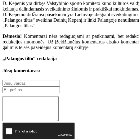
D. Kepenis yra dirbęs Valstybinio sporto komiteto kūno kultūros valdy
keliauja dalindamasis sveikatinimo žiniomis ir praktiškai mokindamas, 
D. Kepenio didžiausi pasiekimai yra Lietuvoje diegiant sveikatingumo
„Palangos tiltas“ sveikina Dainių Kepenį ir linki Palangoje nenuilsta
„Palangos tiltas“
Dėmesio!
Komentarai nėra redaguojami ar patikrinami, bet redakcij
redakcijos nuomonės. Už įžeidžiančius komentarus atsako komentarų r
galimus teisės pažeidėjus komentarų skiltyje.
„Palangos tilto“ redakcija
Jūsų komentaras: