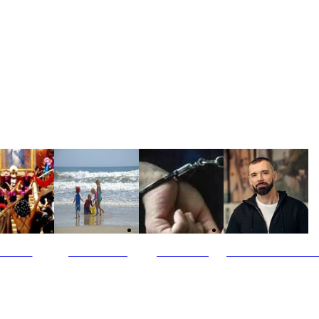
ultūra
Jūros vaikai
Kriminalai
PT redaktoriaus ski