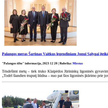
Palangos meras Šarūnas Vaitkus legendiniam Jonui Sąlygai įteik
"Palangos tilto" informacija, 2023 12 20 | Rubrika:
Miestas
Trisdešimt metų – tiek truko Klaipėdos Jūrininkų ligoninės gyvavimo 
„Todėl šiandien truputį liūdna – nuo pat šios ligoninės įkūrimo prie jos