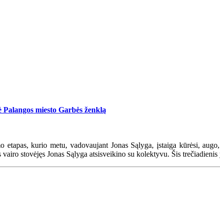
ė Palangos miesto Garbės ženklą
etapas, kurio metu, vadovaujant Jonas Sąlyga, įstaiga kūrėsi, augo, su
 vairo stovėjęs Jonas Sąlyga atsisveikino su kolektyvu. Šis trečiadienis 