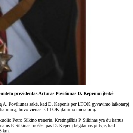
miteto prezidentas Artūras Poviliūnas D. Kepeniui įteikė
lą A. Poviliūnas sakė, kad D. Kepenis per LTOK gyvavimo laikotarpį
liarinimą, buvo vienas iš LTOK įkūrimo iniciatorių.
olio Petro Silkino treneriu. Kretingiškis P. Silkinas yra du kartus
imams P. Silkinas ruošėsi pas D. Kepenį bėgdamas pirtyje, kad
86 km.