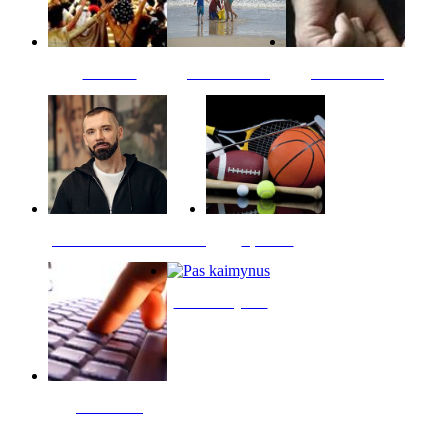
Kultūra
Jūros vaikai
Kriminalai
PT redaktoriaus skiltis
Sportas
Pas kaimynus
Skelbimai