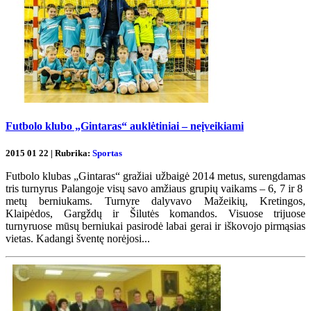
Futbolo klubo „Gintaras“ auklėtiniai – neįveikiami
2015 01 22 | Rubrika:
Sportas
Futbolo klubas „Gintaras“ gražiai užbaigė 2014 metus, surengdamas
tris turnyrus Palangoje visų savo amžiaus grupių vaikams – 6, 7 ir 8
metų berniukams. Turnyre dalyvavo Mažeikių, Kretingos,
Klaipėdos, Gargždų ir Šilutės komandos. Visuose trijuose
turnyruose mūsų berniukai pasirodė labai gerai ir iškovojo pirmąsias
vietas. Kadangi šventę norėjosi...