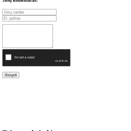
Jūsų komentaras:
Išsiųsti