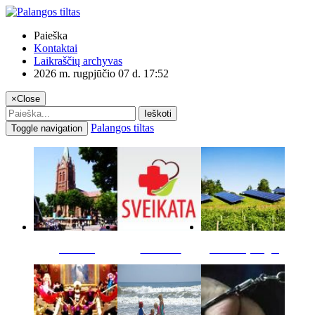
Paieška
Kontaktai
Laikraščių archyvas
2026 m. rugpjūčio 07 d. 17:52
×
Close
Ieškoti
Palangos tiltas
Toggle navigation
Miestas
Sveikata
Verslas pinigai