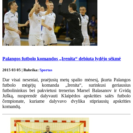
Palangos futbolo komandos „Irenita“ debiutą lydėjo sėkmė
2015 03 05 | Rubrika:
Sportas
Dar visai neseniai, praėjusių metų spalio mėnesį, įkurta Palangos
futbolo mėgėjų komanda „Irenita“, surinkusi geriausius
futbolininkus bei pakvietusi trenerius Marsel Balasanov ir Gvidą
Jušką, nusprendė dalyvauti Klaipėdos apskrities salės futbolo
čempionate, kuriame dalyvavo dvylika stipriausių apskrities
komandų.