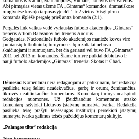
komandos iš Kauno, Marijampolės, Vilniaus, Jonavos bei Varėnos.
Abi pirmąsias vietas užėmė FA „Gintaras“ komandos, dramatiškose
rungtynėse kovojo tarpusavyje dėl 1 ir 2 vietos. Visgi pirma
komanda išplėšė pergalę prieš antra komanda (2:1).
Pergalės link vaikus vedė vyriausias futbolo akademijos „Gintaras“
treneris Artiom Balasanov bei treneris Andrius
Gedgaudas. Nacionalinės futbolo akademijos manieže kovos virė
jauniausių futbolininkų turnyruose. Jų rezultatai nebuvo
skaičiuojami ir sumuojami, bet čia geriausi vėl buvo FA „Gintaras“
2011 bei 2013 m. komandos. Šiame turnyre puikiai debiutavo ir
nauji futbolo akademijos „Gintaras“ treneriai Skotas ir Chad.
Dėmesio!
Komentarai nėra redaguojami ar patikrinami, bet redakcija
pasilieka teisę šalinti neadekvačius, garbę ir orumą žeminančius,
tikrovės neatitinkančius komentarus. Komentarų turinys neatspindi
redakcijos nuomonės. Už įžeidžiančius komentarus atsako
komentarų rašytojai Lietuvos įstatymų numatyta tvarka. Redakcija
pasilieka teisę prašyti teisėsaugos institucijų persekioti įstatymų
numatyta tvarka galimus teisės pažeidėjus komentarų skiltyje.
„Palangos tilto“ redakcija