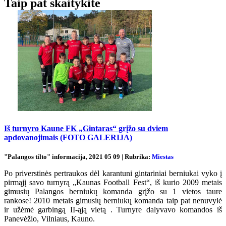
Taip pat skaitykite
Iš turnyro Kaune FK „Gintaras“ grįžo su dviem
apdovanojimais (FOTO GALERIJA)
"Palangos tilto" informacija, 2021 05 09 | Rubrika:
Miestas
Po priverstinės pertraukos dėl karantuni gintariniai berniukai vyko į
pirmąjį savo turnyrą „Kaunas Football Fest“, iš kurio 2009 metais
gimusių Palangos berniukų komanda grįžo su 1 vietos taure
rankose! 2010 metais gimusių berniukų komanda taip pat nenuvylė
ir užėmė garbingą II-ąją vietą . Turnyre dalyvavo komandos iš
Panevėžio, Vilniaus, Kauno.