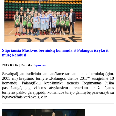
Stipriausia Maskvos berniukų komanda iš Palangos išvyko it
musę kandusi
2017 03 16 | Rubrika:
Sportas
Savaitgalį jau tradiciniu tampančiame tarptautiniame berniukų (gim.
2005 m.) krepšinio turnyre „Palangos dienos 2017“ susigrūmė 10
komandų. Palangiškių krepšininkų treneris Regimantas Juška
pasidžiaugė, jog visiems atvykusiems treneriams ir žaidėjams
turnyras paliko gerą įspūdį, komandos turėjo galimybę pasivaržyti su
lygiaverčiais varžovais, o ir...