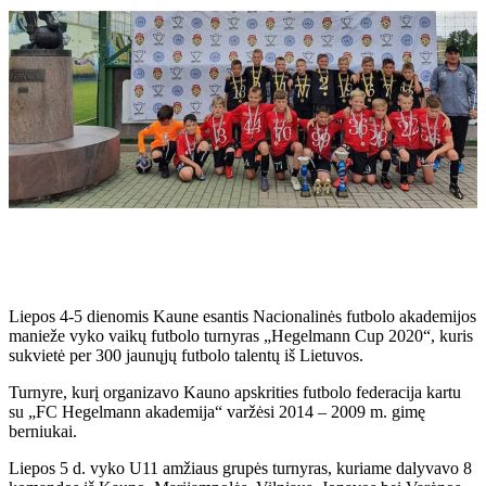
Liepos 4-5 dienomis Kaune esantis Nacionalinės futbolo akademijos
manieže vyko vaikų futbolo turnyras „Hegelmann Cup 2020“, kuris
sukvietė per 300 jaunųjų futbolo talentų iš Lietuvos.
Turnyre, kurį organizavo Kauno apskrities futbolo federacija kartu
su „FC Hegelmann akademija“ varžėsi 2014 – 2009 m. gimę
berniukai.
Liepos 5 d. vyko U11 amžiaus grupės turnyras, kuriame dalyvavo 8