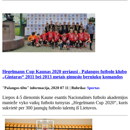
Hegelmann Cup Kaunas 2020 geriausi - Palangos futbolo klubo
„Gintaras“ 2011 bei 2013 metais gimusių berniukų komandos
"Palangos tilto" informacija, 2020 07 11 | Rubrika:
Sportas
Liepos 4-5 dienomis Kaune esantis Nacionalinės futbolo akademijos
manieže vyko vaikų futbolo turnyras „Hegelmann Cup 2020“, kuris
sukvietė per 300 jaunųjų futbolo talentų iš Lietuvos.