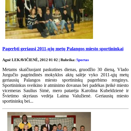
Pagerbti geriausi 2011-ųjų metų Palangos miesto sportininkai
Agnė LEKAVIČIENĖ, 2012 01 02 | Rubrika:
Sportas
Metams skaičiuojant paskutines dienas, gruodžio 30 dieną, Vlado
Jurgučio pagrindinės mokyklos aktų salėje vyko 2011-ųjų metų
geriausių Palangos miesto sportininkų pagerbimo renginys.
Sportininkus sveikino ir atminimo dovanas bei padėkas įteikė miesto
vicemeras Saulius Simė, mero patarėja Karolina Kubeldzienė ir
Švietimo skyriaus vedėja Laima Valužienė. Geriausių miesto
sportininkų bei...