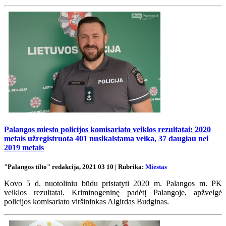
Palangos miesto policijos komisariato veiklos rezultatai: 2020
metais užregistruota 401 nusikalstama veika, 37 daugiau nei
2019 metais
"Palangos tilto" redakcija, 2021 03 10 | Rubrika:
Miestas
Kovo 5 d. nuotoliniu būdu pristatyti 2020 m. Palangos m. PK
veiklos rezultatai. Kriminogeninę padėtį Palangoje, apžvelgė
policijos komisariato viršininkas Algirdas Budginas.