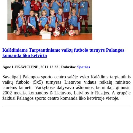
Kalėdiniame Tarptautiniame vaikų futbolo turnyre Palangos
komanda liko ketvirta
Agnė LEKAVIČIENĖ, 2011 12 23 | Rubrika:
Sportas
Savaitgalį Palangos sporto centro salėje vyko Kalėdinis tarptautinis
vaikų futbolo (5x5) turnyras Lietuvos vidaus reikalų ministro
taurėms laimėti. Varžybose dalyvavo aštuonios berniukų, gimusių
2002 metais, komandos iš Lietuvos, Latvijos ir Rusijos. A grupėje
žaidusi Palangos sporto centro komanda liko ketvirtoje vietoje.
Renginių kalendorius