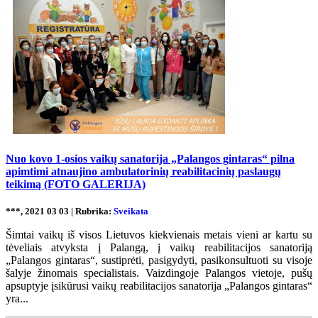
Nuo kovo 1-osios vaikų sanatorija „Palangos gintaras“ pilna
apimtimi atnaujino ambulatorinių reabilitacinių paslaugų
teikimą (FOTO GALERIJA)
***, 2021 03 03 | Rubrika:
Sveikata
Šimtai vaikų iš visos Lietuvos kiekvienais metais vieni ar kartu su
tėveliais atvyksta į Palangą, į vaikų reabilitacijos sanatoriją
„Palangos gintaras“, sustiprėti, pasigydyti, pasikonsultuoti su visoje
šalyje žinomais specialistais. Vaizdingoje Palangos vietoje, pušų
apsuptyje įsikūrusi vaikų reabilitacijos sanatorija „Palangos gintaras“
yra...