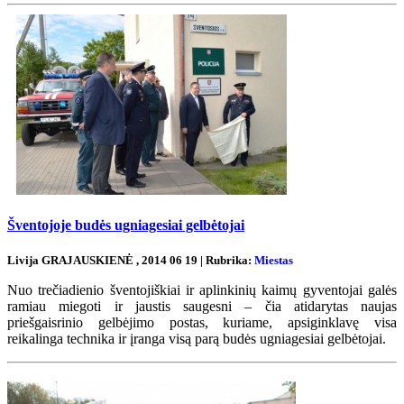
Šventojoje budės ugniagesiai gelbėtojai
Livija GRAJAUSKIENĖ , 2014 06 19 | Rubrika:
Miestas
Nuo trečiadienio šventojiškiai ir aplinkinių kaimų gyventojai galės
ramiau miegoti ir jaustis saugesni – čia atidarytas naujas
priešgaisrinio gelbėjimo postas, kuriame, apsiginklavę visa
reikalinga technika ir įranga visą parą budės ugniagesiai gelbėtojai.