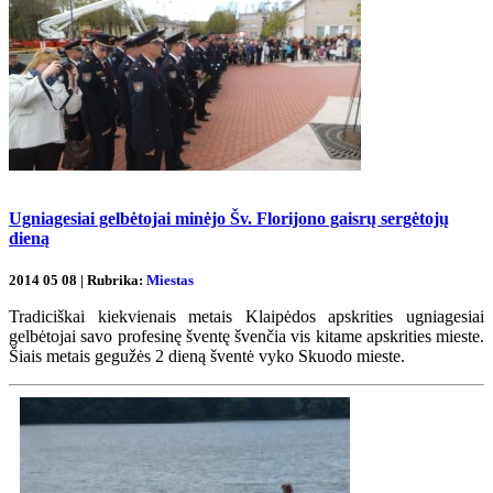
Ugniagesiai gelbėtojai minėjo Šv. Florijono gaisrų sergėtojų
dieną
2014 05 08 | Rubrika:
Miestas
Tradiciškai kiekvienais metais Klaipėdos apskrities ugniagesiai
gelbėtojai savo profesinę šventę švenčia vis kitame apskrities mieste.
Šiais metais gegužės 2 dieną šventė vyko Skuodo mieste.