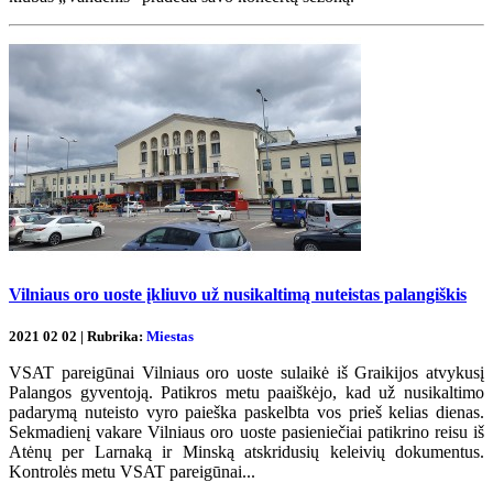
Vilniaus oro uoste įkliuvo už nusikaltimą nuteistas palangiškis
2021 02 02 | Rubrika:
Miestas
VSAT pareigūnai Vilniaus oro uoste sulaikė iš Graikijos atvykusį
Palangos gyventoją. Patikros metu paaiškėjo, kad už nusikaltimo
padarymą nuteisto vyro paieška paskelbta vos prieš kelias dienas.
Sekmadienį vakare Vilniaus oro uoste pasieniečiai patikrino reisu iš
Atėnų per Larnaką ir Minską atskridusių keleivių dokumentus.
Kontrolės metu VSAT pareigūnai...