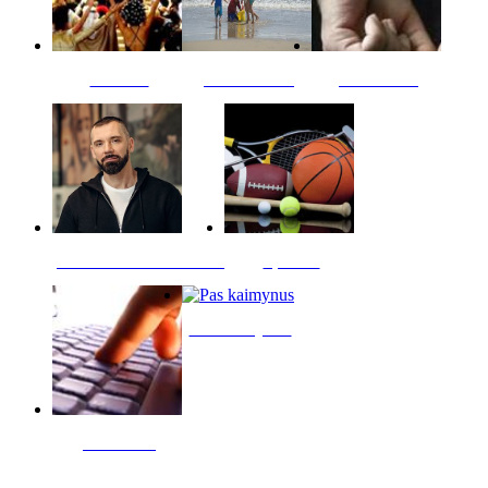
Kultūra
Jūros vaikai
Kriminalai
PT redaktoriaus skiltis
Sportas
Pas kaimynus
Skelbimai