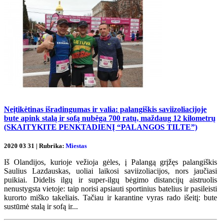
Neįtikėtinas išradingumas ir valia: palangiškis saviizoliacijoje
bute apink stalą ir sofą nubėga 700 ratų, maždaug 12 kilometrų
(SKAITYKITE PENKTADIENĮ “PALANGOS TILTE”)
2020 03 31 | Rubrika:
Miestas
Iš Olandijos, kurioje vežioja gėles, į Palangą grįžęs palangiškis
Saulius Lazdauskas, uoliai laikosi saviizoliacijos, nors jaučiasi
puikiai. Didelis ilgų ir super-ilgų bėgimo distancijų aistruolis
nenustygsta vietoje: taip norisi apsiauti sportinius batelius ir pasileisti
kurorto miško takeliais. Tačiau ir karantine vyras rado išeitį: bute
sustūmė stalą ir sofą ir...