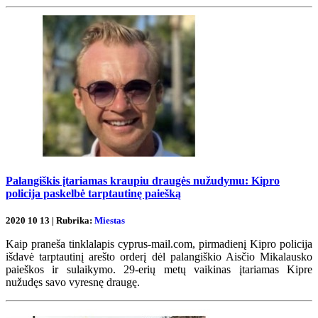
Palangiškis įtariamas kraupiu draugės nužudymu: Kipro
policija paskelbė tarptautinę paiešką
2020 10 13 | Rubrika:
Miestas
Kaip praneša tinklalapis cyprus-mail.com, pirmadienį Kipro policija
išdavė tarptautinį arešto orderį dėl palangiškio Aisčio Mikalausko
paieškos ir sulaikymo. 29-erių metų vaikinas įtariamas Kipre
nužudęs savo vyresnę draugę.