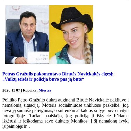
Petras Gražulis pakomentavo Birutės Navickaitės elgesį:
„Vaikų teisės ir policija buvo pas ją bute“
2020 11 07 | Rubrika:
Miestas
Politiko Petro Gražulio dukrą auginanti Birutė Navickaitė pakliuvo į
nemalonią situaciją. Moteris socialiniuose tinkluose paskelbė, jog
neva ją sumušė pareigūnas, o sutrenkimai kaktos srityje buvo matyti
fotografijoje. Tačiau paaiškėjo, jog policiją ji iškvietė būdama
išgėrusi ir ieškodama savo dukters Monikos. Į šį nemalonų įvykį
įsipainiojęs ir...