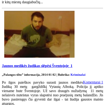
ir kitų miestų daugiabučių...
Jaunos medikės žudikas slėpėsi Šventojoje
1
„Palangos tilto” informacija, 2014 01 02 | Rubrika:
Kriminalai
Komentarai
1
Po ilgos paieškos pavyko surasti jaunos medikės
žudiką 30 metų gargždiškį Vytautą Alboką. Policija jį aptiko
viename bute Šventojoje. Už savo draugės nužudymą 11 metų
nelaisvės nuteistas vyras slapstėsi nuo praėjusių metų balandžio. Jis
buvo pasirengęs čia gyventi dar ilgai - tai liudija gausios maisto
atsargos.