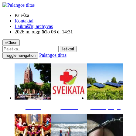
Paieška
Kontaktai
Laikraščių archyvas
2026 m. rugpjūčio 06 d. 14:31
×
Close
Ieškoti
Palangos tiltas
Toggle navigation
Miestas
Sveikata
Verslas pinigai