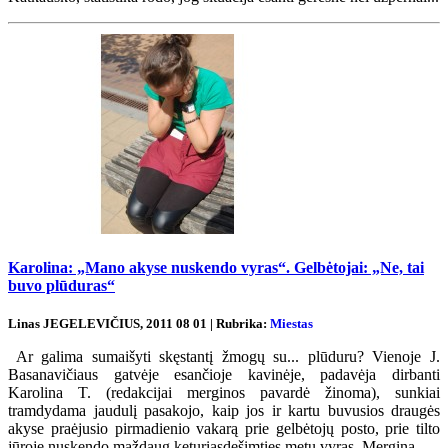
Karolina: „Mano akyse nuskendo vyras“. Gelbėtojai: „Ne, tai
buvo plūduras“
Linas JEGELEVIČIUS, 2011 08 01 | Rubrika:
Miestas
Ar galima sumaišyti skęstantį žmogų su... plūduru? Vienoje J.
Basanavičiaus gatvėje esančioje kavinėje, padavėja dirbanti
Karolina T. (redakcijai merginos pavardė žinoma), sunkiai
tramdydama jaudulį pasakojo, kaip jos ir kartu buvusios draugės
akyse praėjusio pirmadienio vakarą prie gelbėtojų posto, prie tilto
jūroje nuskendo maždaug keturiasdešimties metų vyras. Mergina...