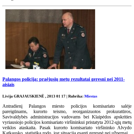
Palangos policija: praėjusių metų rezultatai geresni nei 2011-
aisiais
Livija GRAJAUSKIENĖ , 2013 01 17 | Rubrika:
Miestas
Antradienį Palangos miesto policijos komisariato salėje
pareigūnams, kurorto teismo, reorganizuotos prokuratūros,
Savivaldybės administracijos vadovams bei Klaipėdos apskrities
vyriausiojo policijos komisariato viršininkui pristatyta 2012-ųjų metų
veiklos ataskaita. Pasak kurorto komisariato viršininko Alvydo
Katkausko, statistika rodo, jog situacija esanti geresnė nei užpernai...