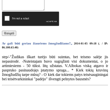
Išsiųsti
Ar gali būti geriau žiauriems žmogžudžiams?,,
2014-01-05 09:18 (. / IP:
86.100.63.40)
strp/-"Žudikas iškart turėjo būti suimtas, bet teismo salėje jis
nepasirodė. -Nuteistajam buvo sugrąžinti visi dokumentai, o jo
artimiesiems - 50 tūkst. litų užstatas. V.Albokas viską atgavo ir
paspruko pasinaudojęs įstatymo spraga... * Kiek tokių kruvinų
žmogžudžių tarpe mūsų? - O kiek dar tokiems patys teisėsauginingai
bei teisėtvarkininkai "padėjo" išvengti pelnytos bausmės?