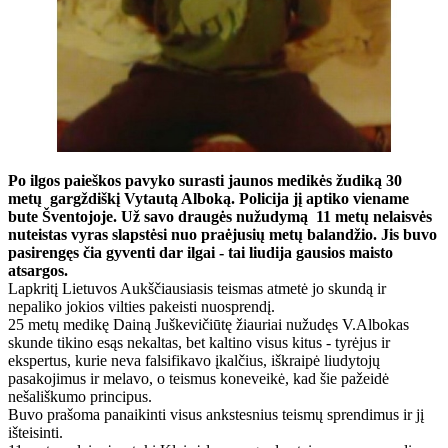
Po ilgos paieškos pavyko surasti jaunos medikės žudiką 30
metų gargždiškį Vytautą Alboką. Policija jį aptiko viename
bute Šventojoje. Už savo draugės nužudymą 11 metų nelaisvės
nuteistas vyras slapstėsi nuo praėjusių metų balandžio. Jis buvo
pasirengęs čia gyventi dar ilgai - tai liudija gausios maisto
atsargos.
Lapkritį Lietuvos Aukščiausiasis teismas atmetė jo skundą ir
nepaliko jokios vilties pakeisti nuosprendį.
25 metų medikę Dainą Juškevičiūtę žiauriai nužudęs V.Albokas
skunde tikino esąs nekaltas, bet kaltino visus kitus - tyrėjus ir
ekspertus, kurie neva falsifikavo įkalčius, iškraipė liudytojų
pasakojimus ir melavo, o teismus koneveikė, kad šie pažeidė
nešališkumo principus.
Buvo prašoma panaikinti visus ankstesnius teismų sprendimus ir jį
išteisinti.