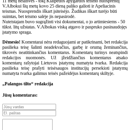
11 metų nelaisvės - tokį Klaipėdos apygardos teismo nuosprendį
V.Albokui šių metų kovo 25 dieną paliko galioti ir Apeliacinis
teismas. Nuosprendis iškart įsiteisėjo. Žudikas iškart turėjo būti
suimtas, bet teismo salėje jis nepasirodė.
Nuteistajam buvo sugrąžinti visi dokumentai, o jo artimiesiems - 50
tūkst. litų užstatas. V.Albokas viską atgavo ir paspruko pasinaudojęs
įstatymo spraga.
Dėmesio!
Komentarai nėra redaguojami ar patikrinami, bet redakcija
pasilieka teisę šalinti neadekvačius, garbę ir orumą žeminančius,
tikrovės neatitinkančius komentarus. Komentarų turinys neatspindi
redakcijos nuomonės. Už įžeidžiančius komentarus atsako
komentarų rašytojai Lietuvos įstatymų numatyta tvarka. Redakcija
pasilieka teisę prašyti teisėsaugos institucijų persekioti įstatymų
numatyta tvarka galimus teisės pažeidėjus komentarų skiltyje.
„Palangos tilto“ redakcija
Jūsų komentaras: