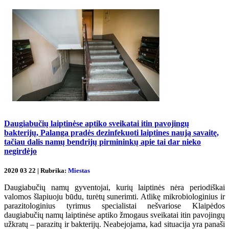
Daugiabučių laiptinėse aptiko sveikatai itin pavojingų
bakterijų, Palanga pradės dezinfekuoti laiptines naują savaitę,
tačiau dalis namų bendrijų pirmininkų apie tai dar nieko
negirdėjo
2020 03 22 | Rubrika:
Miestas
Daugiabučių namų gyventojai, kurių laiptinės nėra periodiškai
valomos šlapiuoju būdu, turėtų sunerimti. Atlikę mikrobiologinius ir
parazitologinius tyrimus specialistai nešvariose Klaipėdos
daugiabučių namų laiptinėse aptiko žmogaus sveikatai itin pavojingų
užkratų – parazitų ir bakterijų. Neabejojama, kad situacija yra panaši