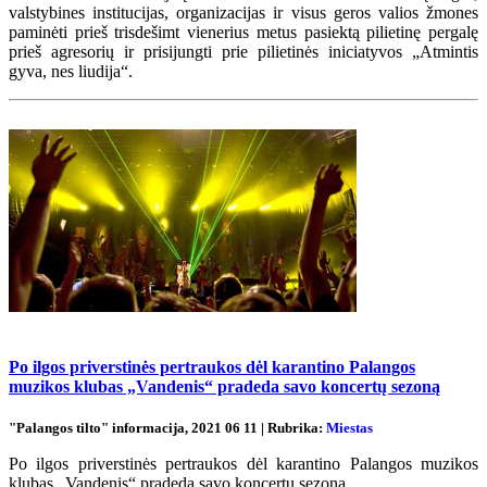
valstybines institucijas, organizacijas ir visus geros valios žmones
paminėti prieš trisdešimt vienerius metus pasiektą pilietinę pergalę
prieš agresorių ir prisijungti prie pilietinės iniciatyvos „Atmintis
gyva, nes liudija“.
Po ilgos priverstinės pertraukos dėl karantino Palangos
muzikos klubas „Vandenis“ pradeda savo koncertų sezoną
"Palangos tilto" informacija, 2021 06 11 | Rubrika:
Miestas
Po ilgos priverstinės pertraukos dėl karantino Palangos muzikos
klubas „Vandenis“ pradeda savo koncertų sezoną.