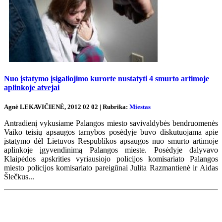
Nuo įstatymo įsigaliojimo kurorte nustatyti 4 smurto artimoje
aplinkoje atvejai
Agnė LEKAVIČIENĖ, 2012 02 02 | Rubrika:
Miestas
Antradienį vykusiame Palangos miesto savivaldybės bendruomenės
Vaiko teisių apsaugos tarnybos posėdyje buvo diskutuojama apie
įstatymo dėl Lietuvos Respublikos apsaugos nuo smurto artimoje
aplinkoje įgyvendinimą Palangos mieste. Posėdyje dalyvavo
Klaipėdos apskrities vyriausiojo policijos komisariato Palangos
miesto policijos komisariato pareigūnai Julita Razmantienė ir Aidas
Šlečkus...
Renginių kalendorius