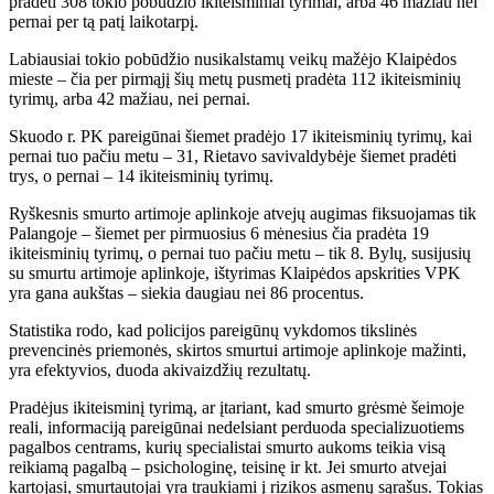
pradėti 308 tokio pobūdžio ikiteisminiai tyrimai, arba 46 mažiau nei
pernai per tą patį laikotarpį.
Labiausiai tokio pobūdžio nusikalstamų veikų mažėjo Klaipėdos
mieste – čia per pirmąjį šių metų pusmetį pradėta 112 ikiteisminių
tyrimų, arba 42 mažiau, nei pernai.
Skuodo r. PK pareigūnai šiemet pradėjo 17 ikiteisminių tyrimų, kai
pernai tuo pačiu metu – 31, Rietavo savivaldybėje šiemet pradėti
trys, o pernai – 14 ikiteisminių tyrimų.
Ryškesnis smurto artimoje aplinkoje atvejų augimas fiksuojamas tik
Palangoje – šiemet per pirmuosius 6 mėnesius čia pradėta 19
ikiteisminių tyrimų, o pernai tuo pačiu metu – tik 8. Bylų, susijusių
su smurtu artimoje aplinkoje, ištyrimas Klaipėdos apskrities VPK
yra gana aukštas – siekia daugiau nei 86 procentus.
Statistika rodo, kad policijos pareigūnų vykdomos tikslinės
prevencinės priemonės, skirtos smurtui artimoje aplinkoje mažinti,
yra efektyvios, duoda akivaizdžių rezultatų.
Pradėjus ikiteisminį tyrimą, ar įtariant, kad smurto grėsmė šeimoje
reali, informaciją pareigūnai nedelsiant perduoda specializuotiems
pagalbos centrams, kurių specialistai smurto aukoms teikia visą
reikiamą pagalbą – psichologinę, teisinę ir kt. Jei smurto atvejai
kartojasi, smurtautojai yra traukiami į rizikos asmenų sąrašus. Tokias