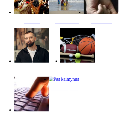
Kultūra
Jūros vaikai
Kriminalai
PT redaktoriaus skiltis
Sportas
Pas kaimynus
Skelbimai