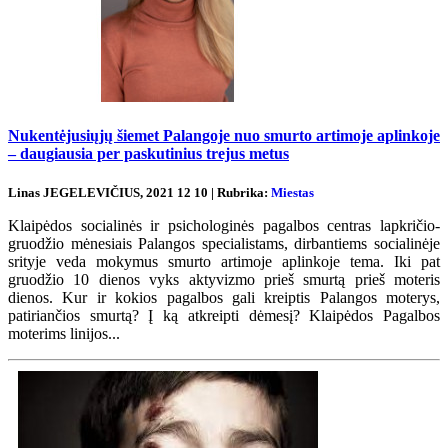
Nukentėjusiųjų šiemet Palangoje nuo smurto artimoje aplinkoje
– daugiausia per paskutinius trejus metus
Linas JEGELEVIČIUS, 2021 12 10 | Rubrika:
Miestas
Klaipėdos socialinės ir psichologinės pagalbos centras lapkričio-
gruodžio mėnesiais Palangos specialistams, dirbantiems socialinėje
srityje veda mokymus smurto artimoje aplinkoje tema. Iki pat
gruodžio 10 dienos vyks aktyvizmo prieš smurtą prieš moteris
dienos. Kur ir kokios pagalbos gali kreiptis Palangos moterys,
patiriančios smurtą? Į ką atkreipti dėmesį? Klaipėdos Pagalbos
moterims linijos...