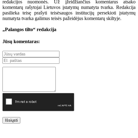
redakcijos nuomonės. Už įžeidžiančius komentarus atsako
komentarų rašytojai Lietuvos įstatymų numatyta tvarka. Redakcija
pasilieka teisę prašyti teisėsaugos institucijų persekioti įstatymų
numatyta tvarka galimus teisės pažeidėjus komentarų skiltyje.
„Palangos tilto“ redakcija
Jūsų komentaras:
Išsiųsti