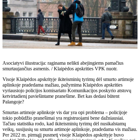
Asociatyvi iliustracija: raginama nelikti abejingiems pamačius
smurtaujančius asmenis. / Klaipėdos apskrities VPK nuotr.
Visoje Klaipėdos apskrityje ikiteisminių tyrimų dėl smurto artimoje
aplinkoje pradedama mažiau, pažymima Klaipėdos apskrities
vyriausiojo policijos komisariato Komunikacijos poskyrio atstovų
ketvirtadienį paviešintame pranešime. Bet kas dedasi būtent
Palangoje?
Smurtas artimoje aplinkoje vis dar yra opi problema – policijoje
tokio pobūdžio pranešimai yra registruojami bene dažniausiai.
Tačiau statistika rodo, kad ikiteisminių tyrimų dėl nusikalstamų
veikų, susijusių su smurtu artimoje aplinkoje, pradedama vis mažiau.
Per 2022 m. pirmąjį pusmetį visoje Klaipėdos apskrityje buvo