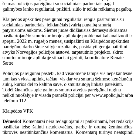
šeimas policijos pareigūnai su socialiniais partneriais pagal
galimybes lanko reguliariai, prižiūri, siūlo ir teikia reikiamą pagalbą.
Klaipėdos apskrities pareigūnai reguliariai rengia pasitarimus su
socialiniais partneriais, teikiančiais įvairią pagalbą smurtą
patyrusioms aukoms. Šiemet juose didžiausias dėmesys skiriamas
pasikartojančio smurto artimoje aplinkoje problematikai analizuoti ir
spręsti. 2022 m. rugsėjo mėnesį susipažinti su Klaipėdos apskrities
pareigūnų darbo šioje srityje rezultatais, pasidalyti gerąja patirtimi
atvyks Norvegijos policijos atstovė, tarptautinio projekto, skirto
smurto artimoje aplinkoje situacijai gerinti, koordinatorė Renate
Sætre.
Policijos pareigūnai pastebi, kad visuomenė tampa vis nepakantesnė
tam kas vyksta aplink, tačiau, vis dar yra smurtą šeimose kenčiančių
aukų, kurios dėl to kaltina save, o smurtautoją linksta pateisinti.
Todėl žinančius apie galimus smurto atvejus pareigūnai ragina
nelikti nuošalyje ir visada pranešti policijai per www.epolicija.lt arba
telefonu 112.
Klaipėdos VPK
Dėmesio!
Komentarai nėra redaguojami ar patikrinami, bet redakcija
pasilieka teisę šalinti neadekvačius, garbę ir orumą žeminančius,
tikrovės neatitinkančius komentarus. Komentarų turinys neatspindi