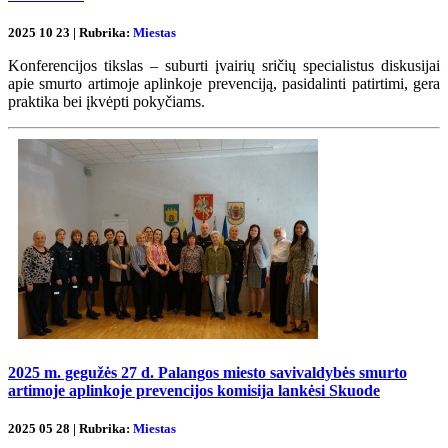
2025 10 23 | Rubrika:
Miestas
Konferencijos tikslas – suburti įvairių sričių specialistus diskusijai
apie smurto artimoje aplinkoje prevenciją, pasidalinti patirtimi, gera
praktika bei įkvėpti pokyčiams.
2025 m. gegužės 27 d. Palangos miesto savivaldybės smurto
artimoje aplinkoje prevencijos komisija lankėsi Skuode
2025 05 28 | Rubrika:
Miestas