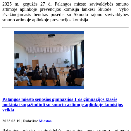
2025 m. gegužės 27 d. Palangos miesto savivaldybės smurto
artimoje aplinkoje prevencijos komisija lankėsi Skuode – vyko
išvažiuojamasis bendras posėdis su Skuodo rajono savivaldybės
smurto artimoje aplinkoje prevencijos komisija.
Palangos miesto senosios gimnazijos 1-os gimnazijos klasės
mokiniai supažindinti su smurto artimoje aplinkoje komisijos
veikla
2025 05 19 | Rubrika:
Miestas
Palangos miesto savivaldybės apsaugos nuo smurto artimoje