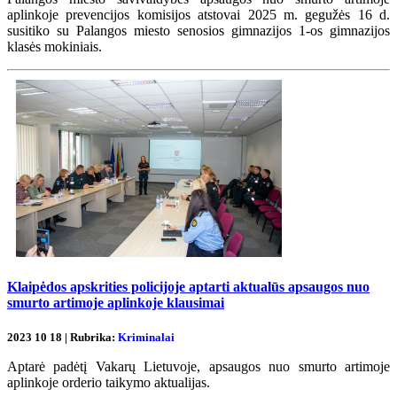
aplinkoje prevencijos komisijos atstovai 2025 m. gegužės 16 d.
susitiko su Palangos miesto senosios gimnazijos 1-os gimnazijos
klasės mokiniais.
Klaipėdos apskrities policijoje aptarti aktualūs apsaugos nuo
smurto artimoje aplinkoje klausimai
2023 10 18 | Rubrika:
Kriminalai
Aptarė padėtį Vakarų Lietuvoje, apsaugos nuo smurto artimoje
aplinkoje orderio taikymo aktualijas.