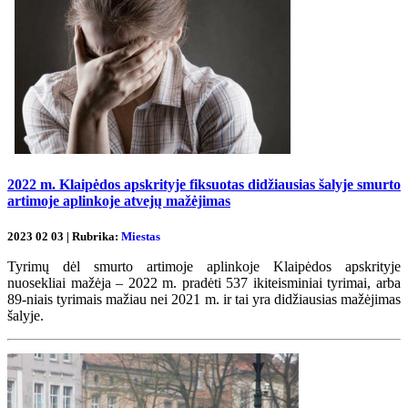
2022 m. Klaipėdos apskrityje fiksuotas didžiausias šalyje smurto
artimoje aplinkoje atvejų mažėjimas
2023 02 03 | Rubrika:
Miestas
Tyrimų dėl smurto artimoje aplinkoje Klaipėdos apskrityje
nuosekliai mažėja – 2022 m. pradėti 537 ikiteisminiai tyrimai, arba
89-niais tyrimais mažiau nei 2021 m. ir tai yra didžiausias mažėjimas
šalyje.