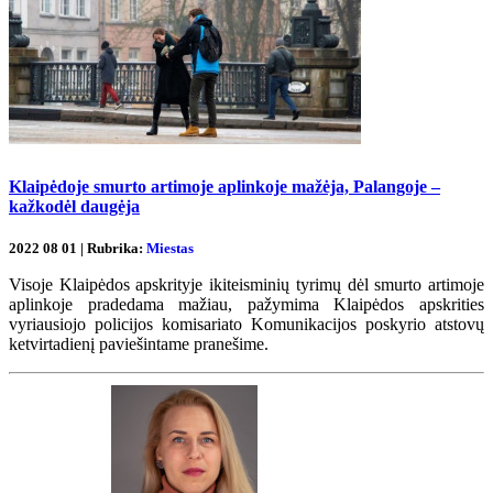
Klaipėdoje smurto artimoje aplinkoje mažėja, Palangoje –
kažkodėl daugėja
2022 08 01 | Rubrika:
Miestas
Visoje Klaipėdos apskrityje ikiteisminių tyrimų dėl smurto artimoje
aplinkoje pradedama mažiau, pažymima Klaipėdos apskrities
vyriausiojo policijos komisariato Komunikacijos poskyrio atstovų
ketvirtadienį paviešintame pranešime.