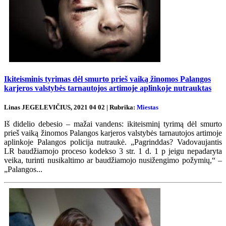
Ikiteisminis tyrimas dėl smurto prieš vaiką žinomos Palangos
karjeros valstybės tarnautojos artimoje aplinkoje nutrauktas
Linas JEGELEVIČIUS, 2021 04 02 | Rubrika:
Miestas
Iš didelio debesio – mažai vandens: ikiteisminį tyrimą dėl smurto
prieš vaiką žinomos Palangos karjeros valstybės tarnautojos artimoje
aplinkoje Palangos policija nutraukė. „Pagrinddas? Vadovaujantis
LR baudžiamojo proceso kodekso 3 str. 1 d. 1 p jeigu nepadaryta
veika, turinti nusikaltimo ar baudžiamojo nusižengimo požymių,“ –
„Palangos...