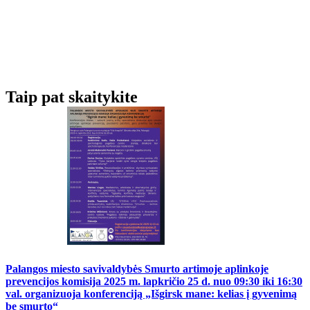
Taip pat skaitykite
Palangos miesto savivaldybės Smurto artimoje aplinkoje
prevencijos komisija 2025 m. lapkričio 25 d. nuo 09:30 iki 16:30
val. organizuoja konferenciją „Išgirsk mane: kelias į gyvenimą
be smurto“