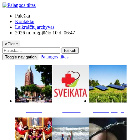
Paieška
Kontaktai
Laikraščių archyvas
2026 m. rugpjūčio 10 d. 06:47
×
Close
Ieškoti
Palangos tiltas
Toggle navigation
Miestas
Sveikata
Verslas pinigai